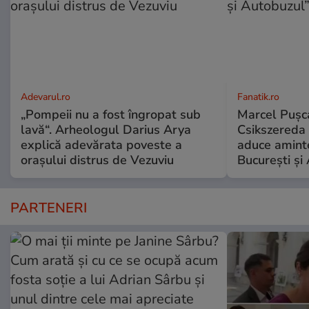
Adevarul.ro
Fanatik.ro
„Pompeii nu a fost îngropat sub
Marcel Pușca
lavă“. Arheologul Darius Arya
Csikszereda 
explică adevărata poveste a
aduce amint
orașului distrus de Vezuviu
București și
PARTENERI