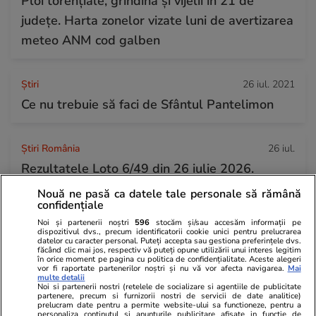
Ploi torențiale, grindină și vijelii în 21 de
județe. Harta zonelor vizate luni de avertizarea
meteo ANM cod galben
Ştiri
26 iul. 2021
Ce nu trebuie să faci de Sfântul Pantelimon
Știri România
26 iul.
Rezultatele Loto 6/49 din 26 iulie 2026.
Numerele câștigătoare extrase duminică
Nouă ne pasă ca datele tale personale să rămână
confidențiale
Noi și partenerii noștri
596
stocăm și/sau accesăm informații pe
dispozitivul dvs., precum identificatorii cookie unici pentru prelucrarea
datelor cu caracter personal. Puteți accepta sau gestiona preferințele dvs.
făcând clic mai jos, respectiv vă puteți opune utilizării unui interes legitim
în orice moment pe pagina cu politica de confidențialitate. Aceste alegeri
vor fi raportate partenerilor noștri și nu vă vor afecta navigarea.
Mai
multe detalii
Noi si partenerii nostri (retelele de socializare si agentiile de publicitate
partenere, precum si furnizorii nostri de servicii de date analitice)
prelucram date pentru a permite website-ului sa functioneze, pentru a
personaliza continutul si anunturile publicitare afisate in functie de