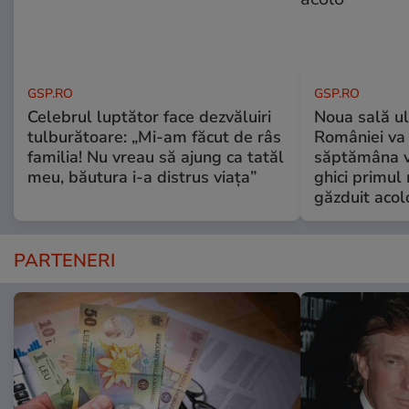
GSP.RO
GSP.RO
Celebrul luptător face dezvăluiri
Noua sală u
tulburătoare: „Mi-am făcut de râs
României va 
familia! Nu vreau să ajung ca tatăl
săptămâna vi
meu, băutura i-a distrus viața”
ghici primul 
găzduit acol
PARTENERI