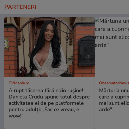
PARTENERI
TVMania.ro
ObservatorNews
A rupt tăcerea fără nicio rușine!
Mărturia unu
Daniela Crudu spune totul despre
care a cupri
activitatea ei de pe platformele
mai sunt eli
pentru adulți: „Fac ce vreau, e
arde"
wow!”