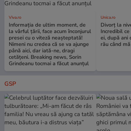
Viva.ro
Unica.ro
Informația de ultim moment, de
Divorț la nive
la vârful țării, face acum înconjurul
Incredibil ce
presei cu o viteză neașteptată!
ei, după ani 
Nimeni nu credea că se va ajunge
rău când mă
până aici, dar iată-ne, dragi
cetățeni. Breaking news, Sorin
Grindeanu tocmai a făcut anunțul
GSP