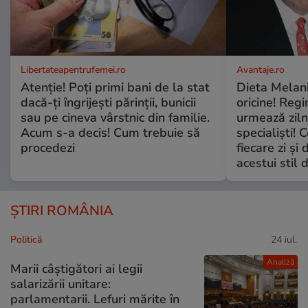
Libertateapentrufemei.ro
Avantaje.ro
Atenție! Poți primi bani de la stat
Dieta Melan
dacă-ți îngrijești părinții, bunicii
oricine! Regi
sau pe cineva vârstnic din familie.
urmează zilni
Acum s-a decis! Cum trebuie să
specialiști! 
procedezi
fiecare zi și 
acestui stil 
ȘTIRI ROMÂNIA
Politică
24 iul.
Analiză
Marii câștigători ai legii
salarizării unitare:
parlamentarii. Lefuri mărite în