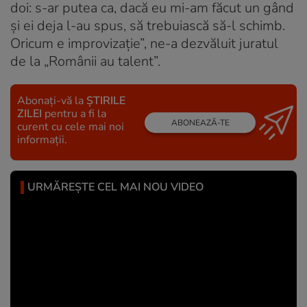
doi: s-ar putea ca, dacă eu mi-am făcut un gând
și ei deja l-au spus, să trebuiască să-l schimb.
Oricum e improvizație”, ne-a dezvăluit juratul
de la „Românii au talent”.
Abonați-vă la
ȘTIRILE
ZILEI
pentru a fi la
ABONEAZĂ-TE
curent cu cele mai noi
informații.
URMĂREȘTE CEL MAI NOU VIDEO