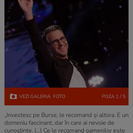
VEZI
GALERIA
FOTO
POZA
1 / 5
„Investesc pe Burse, le recomand și altora. E un
domeniu fascinant, dar în care ai nevoie de
cunoștințe. (…) Ce le recomand oamenilor este