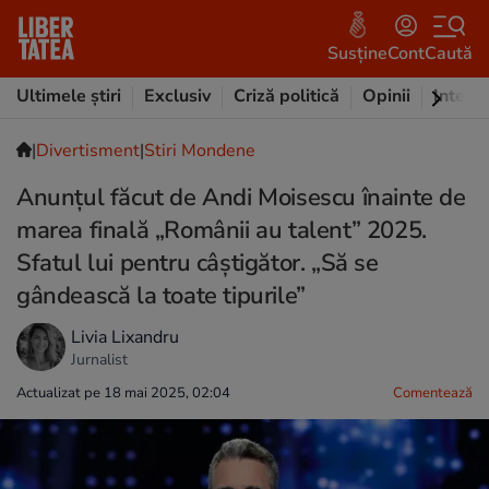
Susține
Cont
Caută
Ultimele știri
Exclusiv
Criză politică
Opinii
Intervi
|
Divertisment
|
Stiri Mondene
Anunțul făcut de Andi Moisescu înainte de
marea finală „Românii au talent” 2025.
Sfatul lui pentru câștigător. „Să se
gândească la toate tipurile”
Livia Lixandru
Jurnalist
Actualizat pe 18 mai 2025, 02:04
Comentează