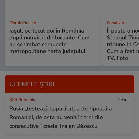
ZiaruldeIasi.ro
Fanatik.ro
Iașul, pe locul doi în România
Îi paște o no
după numărul de locuințe. Cum
Steagul Ținut
au schimbat comunele
tribune la C
metropolitane harta județului
Cum a fost 
TV. Foto
ULTIMELE ȘTIRI
Știri România
26 iul.
Rusia „testează capacitatea de ripostă a
României, de asta au venit în trei zile
consecutive”, crede Traian Băsescu