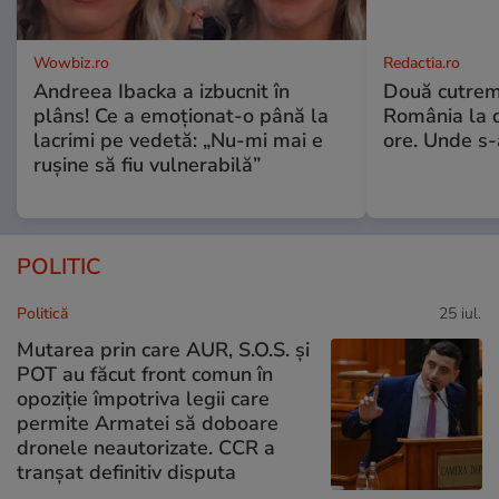
Wowbiz.ro
Redactia.ro
Andreea Ibacka a izbucnit în
Două cutrem
plâns! Ce a emoționat-o până la
România la d
lacrimi pe vedetă: „Nu-mi mai e
ore. Unde s
rușine să fiu vulnerabilă”
POLITIC
Politică
25 iul.
Mutarea prin care AUR, S.O.S. și
POT au făcut front comun în
opoziție împotriva legii care
permite Armatei să doboare
dronele neautorizate. CCR a
tranșat definitiv disputa