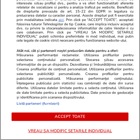
interesele si/sau profilul dvs., pentru a va oferi functionalitati aferente
retelelor de socializare si pentru a analiza traficul pe website. Beneficiati
de drepturile prevazute de art. 15-22 din GDPR in legatura cu
prelucrarea datelor cu caracter personal. Aceste drepturi pot fi exercitate
prin modalitatea indicata
aici
. Prin click pe “ACCEPT TOATE”, acceptati
folosirea tuturor Tehnologiilor de tip Cookie, care implica inclusiv acceptul
dvs. cu privire la stocarea/accesarea informatiilor de catre Vendor-ii cu
care colaboram. Prin click pe “VREAU SA MODIFIC SETARILE
Vacanțe și Cultură
26 iul.
Sănătate și Fitn
INDIVIDUAL” puteti schimba preferintele in mod individual, mai putin
cele legate de cookie strict necesare pentru functionarea website-ului.
Satul-fantomă din Spania readus
Testul genom
la viață: povestea El Acebuchal
dacă o pacie
Atât noi, cât și partenerii noștri prelucrăm datele pentru a oferi:
Măsurarea performanței reclamelor. Utilizarea profilurilor pentru
din Munții Malaga
are nevoie d
selectarea conținutului personalizat. Stocarea și/sau accesarea
informațiilor de pe un dispozitiv. Dezvoltarea și îmbunătățirea serviciilor.
Crearea profilurilor de conținut personalizat. Utilizarea profilurilor pentru
selectarea publicității personalizate. Crearea profilurilor pentru
publicitate personalizată. Măsurarea performanței conținutului.
Înțelegerea publicului prin statistici sau combinații de date din surse
diferite. Utilizarea datelor limitate pentru a selecta conținutul. Utilizarea
de date limitate pentru a selecta publicitatea. Date precise de geolocație
și identificarea prin scanarea dispozitivului.
Horoscop
25 iul.
Listă parteneri (furnizori)
Horoscop 26 iulie 2026. Racii
ACCEPT TOATE
încep o perioadă mai dificilă în
relația cu superiorii, poate și pe
VREAU SA MODIFIC SETARILE INDIVIDUAL
fondul unui volum mai mare de