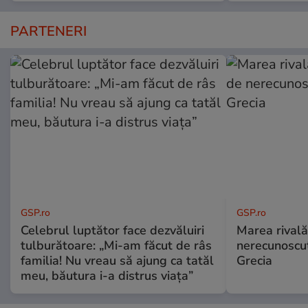
PARTENERI
GSP.ro
GSP.ro
Celebrul luptător face dezvăluiri
Marea rivală
tulburătoare: „Mi-am făcut de râs
nerecunoscut
familia! Nu vreau să ajung ca tatăl
Grecia
meu, băutura i-a distrus viața”