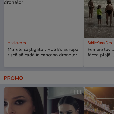
Mediafax.ro
StirileKanalD.ro
Marele câștigător: RUSIA. Europa
Femeie lovit
riscă să cadă în capcana dronelor
făcea plajă: „
PROMO