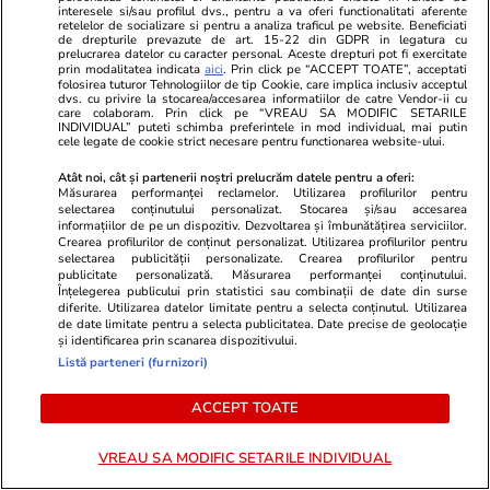
interesele si/sau profilul dvs., pentru a va oferi functionalitati aferente
15.000 de lei
retelelor de socializare si pentru a analiza traficul pe website. Beneficiati
de drepturile prevazute de art. 15-22 din GDPR in legatura cu
prelucrarea datelor cu caracter personal. Aceste drepturi pot fi exercitate
prin modalitatea indicata
aici
. Prin click pe “ACCEPT TOATE”, acceptati
folosirea tuturor Tehnologiilor de tip Cookie, care implica inclusiv acceptul
dvs. cu privire la stocarea/accesarea informatiilor de catre Vendor-ii cu
Politică
21 iul.
care colaboram. Prin click pe “VREAU SA MODIFIC SETARILE
INDIVIDUAL” puteti schimba preferintele in mod individual, mai putin
cele legate de cookie strict necesare pentru functionarea website-ului.
Sorin Grindeanu spune că PSD
Atât noi, cât și partenerii noștri prelucrăm datele pentru a oferi:
nu va da „pe mâna inculpatului
Măsurarea performanței reclamelor. Utilizarea profilurilor pentru
selectarea conținutului personalizat. Stocarea și/sau accesarea
Ciprian Ciucu” autorizațiile de
informațiilor de pe un dispozitiv. Dezvoltarea și îmbunătățirea serviciilor.
construire din București
Crearea profilurilor de conținut personalizat. Utilizarea profilurilor pentru
selectarea publicității personalizate. Crearea profilurilor pentru
publicitate personalizată. Măsurarea performanței conținutului.
Înțelegerea publicului prin statistici sau combinații de date din surse
diferite. Utilizarea datelor limitate pentru a selecta conținutul. Utilizarea
de date limitate pentru a selecta publicitatea. Date precise de geolocație
și identificarea prin scanarea dispozitivului.
PARTENERI
Listă parteneri (furnizori)
ACCEPT TOATE
VREAU SA MODIFIC SETARILE INDIVIDUAL