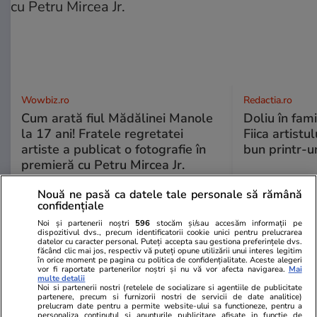
Wowbiz.ro
Redactia.ro
Cum arată fiul Mădălinei Manole
Doliu în fami
la 17 ani! Fratele regretatei
Fiica artistu
artiste a publicat o fotografie în
bun printr-u
premieră cu Petru Mircea Jr.
Nouă ne pasă ca datele tale personale să rămână
confidențiale
POLITIC
Noi și partenerii noștri
596
stocăm și/sau accesăm informații pe
dispozitivul dvs., precum identificatorii cookie unici pentru prelucrarea
datelor cu caracter personal. Puteți accepta sau gestiona preferințele dvs.
Politică
21 iul.
făcând clic mai jos, respectiv vă puteți opune utilizării unui interes legitim
în orice moment pe pagina cu politica de confidențialitate. Aceste alegeri
Analiză
vor fi raportate partenerilor noștri și nu vă vor afecta navigarea.
Mai
multe detalii
Judecătorii și procurorii, arși la
Noi si partenerii nostri (retelele de socializare si agentiile de publicitate
buzunar pe noua lege a
partenere, precum si furnizorii nostri de servicii de date analitice)
prelucram date pentru a permite website-ului sa functioneze, pentru a
salarizării. Diminuare de până la
personaliza continutul si anunturile publicitare afisate in functie de