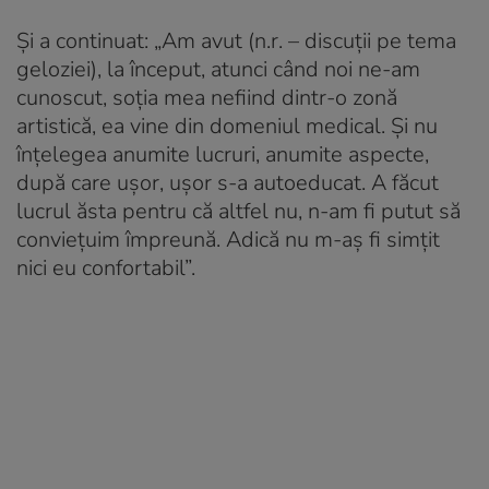
Și a continuat: „Am avut (n.r. – discuții pe tema
geloziei), la început, atunci când noi ne-am
cunoscut, soția mea nefiind dintr-o zonă
artistică, ea vine din domeniul medical. Și nu
înțelegea anumite lucruri, anumite aspecte,
după care ușor, ușor s-a autoeducat. A făcut
lucrul ăsta pentru că altfel nu, n-am fi putut să
conviețuim împreună. Adică nu m-aș fi simțit
nici eu confortabil”.