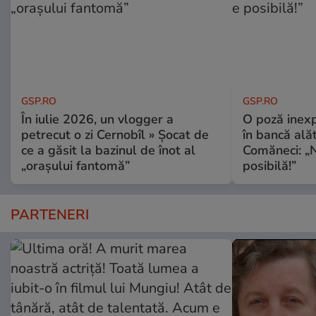
GSP.RO
GSP.RO
În iulie 2026, un vlogger a
O poză inexp
petrecut o zi Cernobîl » Șocat de
în bancă ală
ce a găsit la bazinul de înot al
Comăneci: „N
„orașului fantomă”
posibilă!”
PARTENERI