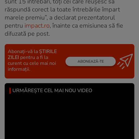
sunt 15 întrebări, toți cei care reușesc să
răspundă corect la toate întrebările împart
marele premiu”, a declarat prezentatorul
pentru
impact.ro
, înainte ca emisiunea să fie
difuzată pe post.
Abonați-vă la
ȘTIRILE
ZILEI
pentru a fi la
ABONEAZĂ-TE
curent cu cele mai noi
informații.
URMĂREȘTE CEL MAI NOU VIDEO