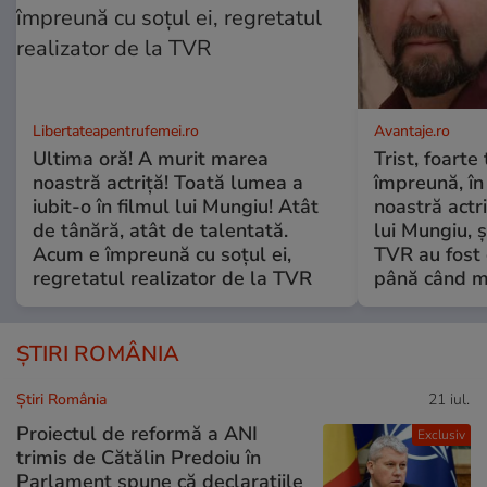
Libertateapentrufemei.ro
Avantaje.ro
Ultima oră! A murit marea
Trist, foarte
noastră actriță! Toată lumea a
împreună, în
iubit-o în filmul lui Mungiu! Atât
noastră actri
de tânără, atât de talentată.
lui Mungiu, ș
Acum e împreună cu soțul ei,
TVR au fost 
regretatul realizator de la TVR
până când mo
ȘTIRI ROMÂNIA
Știri România
21 iul.
Proiectul de reformă a ANI
Exclusiv
trimis de Cătălin Predoiu în
Parlament spune că declarațiile