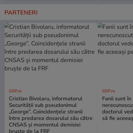
PARTENERI
GSP.ro
GSP.ro
Cristian Bivolaru, informatorul
Fanii sunt în 
Securității sub pseudonimul
nerecunoscut
„George”. Coincidențele stranii
doctorul ved
între predarea dosarului său către
să fie aceea
CNSAS și momentul demisiei
bruște de la FRF