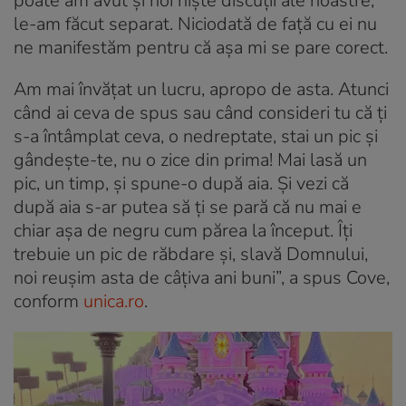
poate am avut și noi niște discuții ale noastre,
le-am făcut separat. Niciodată de față cu ei nu
ne manifestăm pentru că așa mi se pare corect.
Am mai învățat un lucru, apropo de asta. Atunci
când ai ceva de spus sau când consideri tu că ți
s-a întâmplat ceva, o nedreptate, stai un pic și
gândește-te, nu o zice din prima! Mai lasă un
pic, un timp, și spune-o după aia. Și vezi că
după aia s-ar putea să ți se pară că nu mai e
chiar așa de negru cum părea la început. Îți
trebuie un pic de răbdare și, slavă Domnului,
noi reușim asta de câțiva ani buni”, a spus Cove,
conform
unica.ro
.