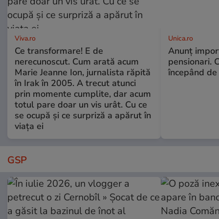
Viva.ro
Unica.ro
Ce transformare! E de
Anunț impor
nerecunoscut. Cum arată acum
pensionari. 
Marie Jeanne Ion, jurnalista răpită
începând de 
în Irak în 2005. A trecut atunci
prin momente cumplite, dar acum
totul pare doar un vis urât. Cu ce
se ocupă și ce surpriză a apărut în
viața ei
GSP