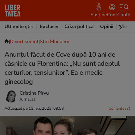
Susține
Cont
Caută
Ultimele știri
Exclusiv
Criză politică
Opinii
Video
|
Divertisment
|
Stiri Mondene
Anunțul făcut de Cove după 10 ani de
căsnicie cu Florentina: „Nu sunt adeptul
certurilor, tensiunilor”. Ea e medic
ginecolog
Cristina Pîrvu
Jurnalist
Actualizat pe 13 feb. 2023, 09:53
Comentează