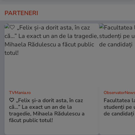
PARTENERI
TVMania.ro
ObservatorNews
🤍 „Felix și-a dorit asta, în caz
Facultatea l
că…” La exact un an de la
studenţi pe 
tragedie, Mihaela Rădulescu a
de candidaţi
făcut public totul!