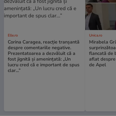
Elle.ro
Unica.ro
Corina Caragea, reacție tranșantă
Mirabela Gră
despre comentariile negative.
surprinzătoar
Prezentatoarea a dezvăluit că a
flancată de 
fost jignită și amenințată: „Un
aflat despre
lucru cred că e important de spus
de Apel
clar...”