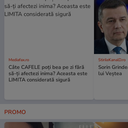
Mediafax.ro
StirileKanalD.ro
Câte CAFELE poți bea pe zi fără
Sorin Grinde
să-ți afectezi inima? Aceasta este
lui Veștea
LIMITA considerată sigură
PROMO