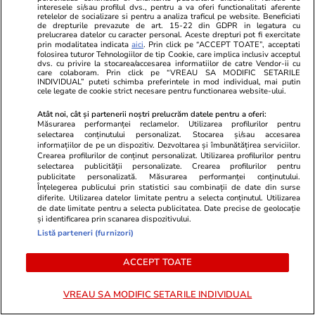
interesele si/sau profilul dvs., pentru a va oferi functionalitati aferente
retelelor de socializare si pentru a analiza traficul pe website. Beneficiati
de drepturile prevazute de art. 15-22 din GDPR in legatura cu
prelucrarea datelor cu caracter personal. Aceste drepturi pot fi exercitate
Lifestyle
22 iul.
prin modalitatea indicata
aici
. Prin click pe “ACCEPT TOATE”, acceptati
folosirea tuturor Tehnologiilor de tip Cookie, care implica inclusiv acceptul
dvs. cu privire la stocarea/accesarea informatiilor de catre Vendor-ii cu
care colaboram. Prin click pe “VREAU SA MODIFIC SETARILE
INDIVIDUAL” puteti schimba preferintele in mod individual, mai putin
La ce se folosește lavanda
cele legate de cookie strict necesare pentru functionarea website-ului.
uscată în casă
Atât noi, cât și partenerii noștri prelucrăm datele pentru a oferi:
Măsurarea performanței reclamelor. Utilizarea profilurilor pentru
selectarea conținutului personalizat. Stocarea și/sau accesarea
informațiilor de pe un dispozitiv. Dezvoltarea și îmbunătățirea serviciilor.
Crearea profilurilor de conținut personalizat. Utilizarea profilurilor pentru
selectarea publicității personalizate. Crearea profilurilor pentru
publicitate personalizată. Măsurarea performanței conținutului.
Știri România
11:59
Înțelegerea publicului prin statistici sau combinații de date din surse
diferite. Utilizarea datelor limitate pentru a selecta conținutul. Utilizarea
de date limitate pentru a selecta publicitatea. Date precise de geolocație
A doua zi de grevă generală în
și identificarea prin scanarea dispozitivului.
Listă parteneri (furnizori)
spitale. Sanitas respinge
explicațiile Guvernului privind
ACCEPT TOATE
noua lege a salarizării
VREAU SA MODIFIC SETARILE INDIVIDUAL