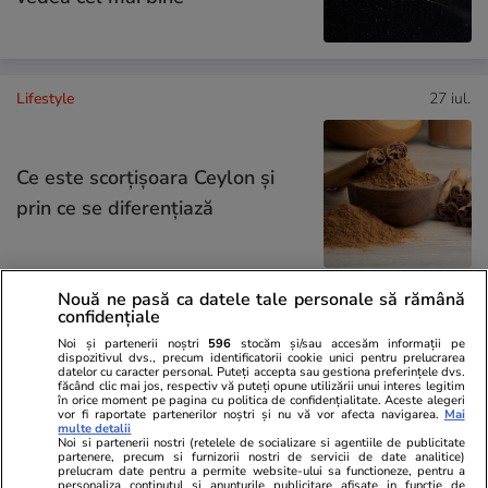
Lifestyle
27 iul.
Ce este scorțișoara Ceylon și
prin ce se diferențiază
Nouă ne pasă ca datele tale personale să rămână
confidențiale
Tehnologie
28 iul.
Noi și partenerii noștri
596
stocăm și/sau accesăm informații pe
dispozitivul dvs., precum identificatorii cookie unici pentru prelucrarea
datelor cu caracter personal. Puteți accepta sau gestiona preferințele dvs.
De ce curge apă din centrala
făcând clic mai jos, respectiv vă puteți opune utilizării unui interes legitim
în orice moment pe pagina cu politica de confidențialitate. Aceste alegeri
termică – motive și soluții. Ce să
vor fi raportate partenerilor noștri și nu vă vor afecta navigarea.
Mai
multe detalii
Noi si partenerii nostri (retelele de socializare si agentiile de publicitate
nu faci
partenere, precum si furnizorii nostri de servicii de date analitice)
prelucram date pentru a permite website-ului sa functioneze, pentru a
personaliza continutul si anunturile publicitare afisate in functie de