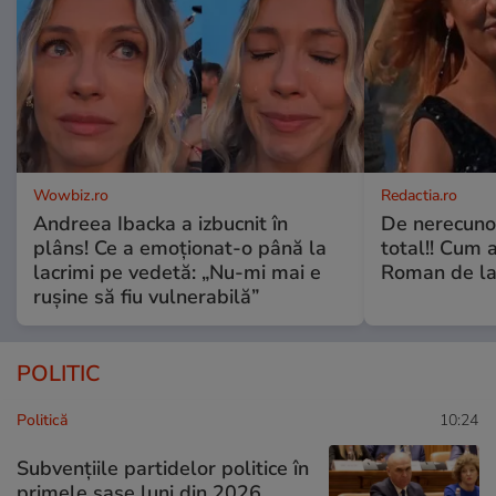
Wowbiz.ro
Redactia.ro
Andreea Ibacka a izbucnit în
De nerecunos
plâns! Ce a emoționat-o până la
total!! Cum 
lacrimi pe vedetă: „Nu-mi mai e
Roman de la 
rușine să fiu vulnerabilă”
POLITIC
Politică
10:24
Subvențiile partidelor politice în
primele șase luni din 2026.