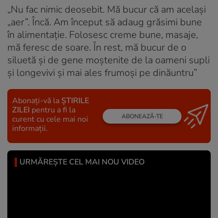
„Nu fac nimic deosebit. Mă bucur că am același
„aer”. Încă. Am început să adaug grăsimi bune
în alimentație. Folosesc creme bune, masaje,
mă feresc de soare. În rest, mă bucur de o
siluetă și de gene moștenite de la oameni supli
și longevivi și mai ales frumoși pe dinăuntru”
Abonați-vă la
ȘTIRILE
ZILEI
pentru a fi la
ABONEAZĂ-TE
curent cu cele mai noi
informații.
URMĂREȘTE CEL MAI NOU VIDEO