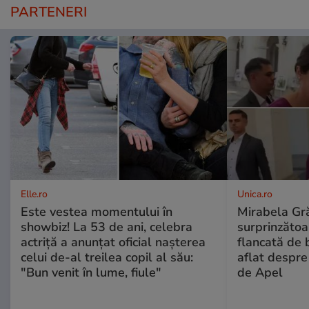
PARTENERI
Elle.ro
Unica.ro
Este vestea momentului în
Mirabela Gră
showbiz! La 53 de ani, celebra
surprinzătoar
actriță a anunțat oficial nașterea
flancată de 
celui de-al treilea copil al său:
aflat despre
"Bun venit în lume, fiule"
de Apel