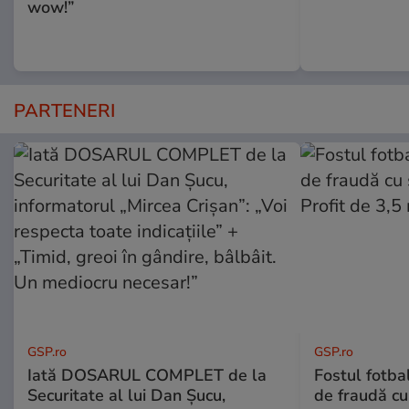
wow!”
PARTENERI
GSP.ro
GSP.ro
Iată DOSARUL COMPLET de la
Fostul fotba
Securitate al lui Dan Șucu,
de fraudă cu 