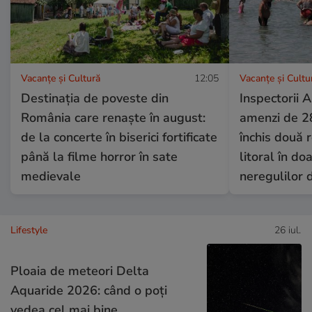
Vacanțe și Cultură
12:05
Vacanțe și Cultu
Destinația de poveste din
Inspectorii
România care renaște în august:
amenzi de 28
de la concerte în biserici fortificate
închis două 
până la filme horror în sate
litoral în d
medievale
neregulilor d
Lifestyle
26 iul.
Ploaia de meteori Delta
Aquaride 2026: când o poți
vedea cel mai bine