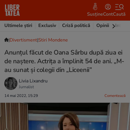
Susține
Cont
Caută
Ultimele știri
Exclusiv
Criză politică
Opinii
Intervi
|
Divertisment
|
Stiri Mondene
Anunțul făcut de Oana Sârbu după ziua ei
de naștere. Actrița a împlinit 54 de ani. „M-
au sunat și colegii din „Liceenii”
Livia Lixandru
Jurnalist
14 mai 2022, 15:29
Comentează