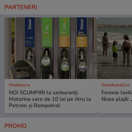
PARTENERI
Mediafax.ro
StirileKanalD.ro
NOI SCUMPIRI la carburanți.
Femeie lovit
Motorina sare de 10 lei pe litru la
făcea plajă: „
Petrom și Rompetrol
PROMO