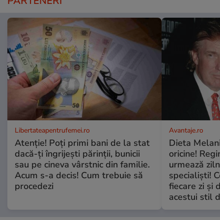
PARTENERI
Libertateapentrufemei.ro
Avantaje.ro
Atenție! Poți primi bani de la stat
Dieta Melan
dacă-ți îngrijești părinții, bunicii
oricine! Regi
sau pe cineva vârstnic din familie.
urmează zilni
Acum s-a decis! Cum trebuie să
specialiști! 
procedezi
fiecare zi și 
acestui stil 