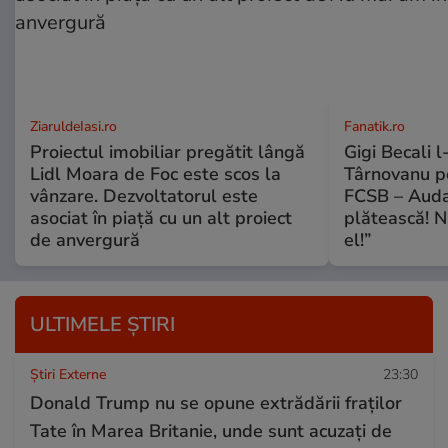
ZiaruldeIasi.ro
Fanatik.ro
Proiectul imobiliar pregătit lângă
Gigi Becali l
Lidl Moara de Foc este scos la
Târnovanu pe
vânzare. Dezvoltatorul este
FCSB – Auda
asociat în piață cu un alt proiect
plătească! N
de anvergură
el!”
ULTIMELE ȘTIRI
Știri Externe
23:30
Donald Trump nu se opune extrădării fraților
Tate în Marea Britanie, unde sunt acuzați de