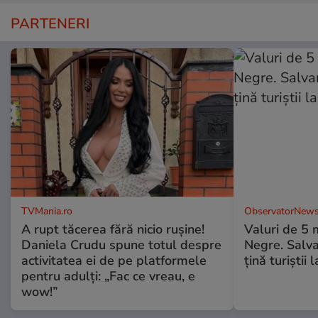
PARTENERI
TVMania.ro
ObservatorNews
A rupt tăcerea fără nicio rușine!
Valuri de 5 m
Daniela Crudu spune totul despre
Negre. Salva
activitatea ei de pe platformele
ţină turiştii 
pentru adulți: „Fac ce vreau, e
wow!”