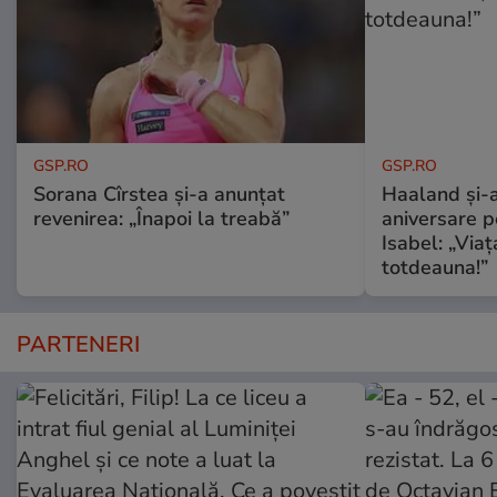
GSP.RO
GSP.RO
Sorana Cîrstea și-a anunțat
Haaland și-a
revenirea: „Înapoi la treabă”
aniversare pe
Isabel: „Via
totdeauna!”
PARTENERI