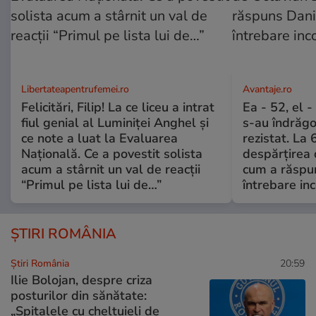
Libertateapentrufemei.ro
Avantaje.ro
Felicitări, Filip! La ce liceu a intrat
Ea - 52, el 
fiul genial al Luminiței Anghel și
s-au îndrăgos
ce note a luat la Evaluarea
rezistat. La 
Națională. Ce a povestit solista
despărțirea 
acum a stârnit un val de reacții
cum a răspu
“Primul pe lista lui de…”
întrebare i
ȘTIRI ROMÂNIA
Știri România
20:59
Ilie Bolojan, despre criza
posturilor din sănătate:
„Spitalele cu cheltuieli de