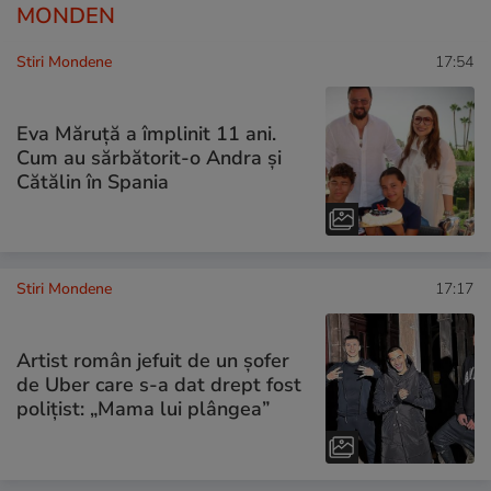
MONDEN
Stiri Mondene
17:54
Eva Măruță a împlinit 11 ani.
Cum au sărbătorit-o Andra și
Cătălin în Spania
Stiri Mondene
17:17
Artist român jefuit de un șofer
de Uber care s-a dat drept fost
polițist: „Mama lui plângea”