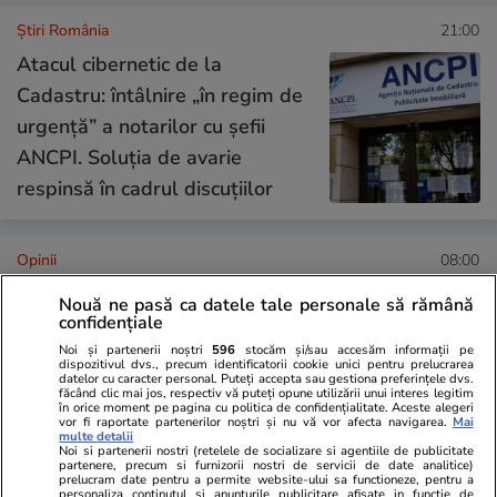
Știri România
21:00
Atacul cibernetic de la
Cadastru: întâlnire „în regim de
urgență” a notarilor cu șefii
ANCPI. Soluția de avarie
respinsă în cadrul discuțiilor
Opinii
08:00
Nouă ne pasă ca datele tale personale să rămână
confidențiale
Țoiu, arestează-mă dacă
Noi și partenerii noștri
596
stocăm și/sau accesăm informații pe
dispozitivul dvs., precum identificatorii cookie unici pentru prelucrarea
altceva n-ai de făcut!
datelor cu caracter personal. Puteți accepta sau gestiona preferințele dvs.
făcând clic mai jos, respectiv vă puteți opune utilizării unui interes legitim
în orice moment pe pagina cu politica de confidențialitate. Aceste alegeri
vor fi raportate partenerilor noștri și nu vă vor afecta navigarea.
Mai
multe detalii
Noi si partenerii nostri (retelele de socializare si agentiile de publicitate
partenere, precum si furnizorii nostri de servicii de date analitice)
prelucram date pentru a permite website-ului sa functioneze, pentru a
Opinii
22 iul.
personaliza continutul si anunturile publicitare afisate in functie de