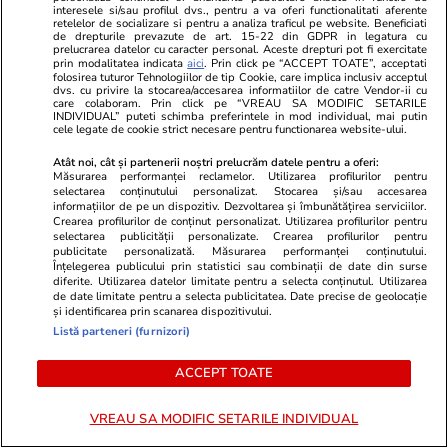
interesele si/sau profilul dvs., pentru a va oferi functionalitati aferente
retelelor de socializare si pentru a analiza traficul pe website. Beneficiati
de drepturile prevazute de art. 15-22 din GDPR in legatura cu
prelucrarea datelor cu caracter personal. Aceste drepturi pot fi exercitate
prin modalitatea indicata
aici
. Prin click pe “ACCEPT TOATE”, acceptati
Lumea după 2015
folosirea tuturor Tehnologiilor de tip Cookie, care implica inclusiv acceptul
dvs. cu privire la stocarea/accesarea informatiilor de catre Vendor-ii cu
care colaboram. Prin click pe “VREAU SA MODIFIC SETARILE
INDIVIDUAL” puteti schimba preferintele in mod individual, mai putin
cele legate de cookie strict necesare pentru functionarea website-ului.
Atât noi, cât și partenerii noștri prelucrăm datele pentru a oferi:
Măsurarea performanței reclamelor. Utilizarea profilurilor pentru
selectarea conținutului personalizat. Stocarea și/sau accesarea
Opinii
21 iul.
informațiilor de pe un dispozitiv. Dezvoltarea și îmbunătățirea serviciilor.
Crearea profilurilor de conținut personalizat. Utilizarea profilurilor pentru
selectarea publicității personalizate. Crearea profilurilor pentru
publicitate personalizată. Măsurarea performanței conținutului.
De la muncitorul eroic la
Înțelegerea publicului prin statistici sau combinații de date din surse
diferite. Utilizarea datelor limitate pentru a selecta conținutul. Utilizarea
votantul antipatic: două fețe ale
de date limitate pentru a selecta publicitatea. Date precise de geolocație
clasei populare
și identificarea prin scanarea dispozitivului.
Listă parteneri (furnizori)
ACCEPT TOATE
Opinii
21 iul.
VREAU SA MODIFIC SETARILE INDIVIDUAL