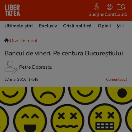
Susține
Cont
Caută
Ultimele știri
Exclusiv
Criză politică
Opinii
Video
|
Divertisment
Bancul de vineri. Pe centura Bucureştiului
Petre Dobrescu
27 mai 2016, 14:48
Comentează