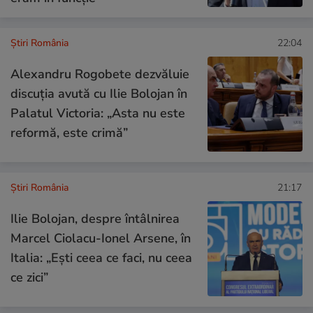
Știri România
22:04
Alexandru Rogobete dezvăluie
discuția avută cu Ilie Bolojan în
Palatul Victoria: „Asta nu este
reformă, este crimă”
Știri România
21:17
Ilie Bolojan, despre întâlnirea
Marcel Ciolacu-Ionel Arsene, în
Italia: „Eşti ceea ce faci, nu ceea
ce zici”