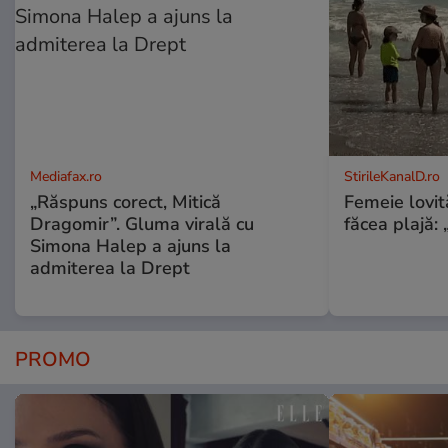
Mediafax.ro
StirileKanalD.ro
„Răspuns corect, Mitică
Femeie lovit
Dragomir”. Gluma virală cu
făcea plajă: „
Simona Halep a ajuns la
admiterea la Drept
PROMO