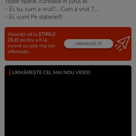
Toate tipele, curioase in jurul ei.
– Ei, tu, cum a vrut?… Cum a vrut ?….
– Ei, cum! Pe datorie!!!
Abonați-vă la
ȘTIRILE
ZILEI
pentru a fi la
ABONEAZĂ-TE
curent cu cele mai noi
informații.
URMĂREȘTE CEL MAI NOU VIDEO