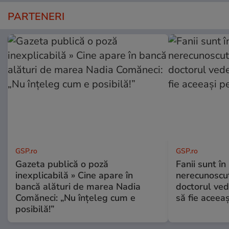
PARTENERI
GSP.ro
GSP.ro
Gazeta publică o poză
Fanii sunt în 
inexplicabilă » Cine apare în
nerecunoscut
bancă alături de marea Nadia
doctorul ved
Comăneci: „Nu înțeleg cum e
să fie aceea
posibilă!”