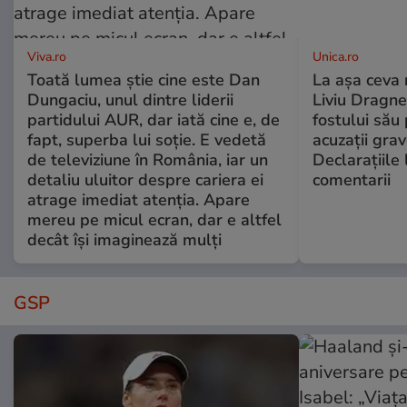
Viva.ro
Unica.ro
Toată lumea știe cine este Dan
La așa ceva 
Dungaciu, unul dintre liderii
Liviu Dragne
partidului AUR, dar iată cine e, de
fostului său 
fapt, superba lui soție. E vedetă
acuzații grav
de televiziune în România, iar un
Declarațiile 
detaliu uluitor despre cariera ei
comentarii
atrage imediat atenția. Apare
mereu pe micul ecran, dar e altfel
decât își imaginează mulți
GSP