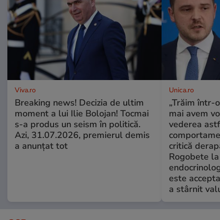
Viva.ro
Unica.ro
Breaking news! Decizia de ultim
„Trăim într-
moment a lui Ilie Bolojan! Tocmai
mai avem vo
s-a produs un seism în politică.
vederea astf
Azi, 31.07.2026, premierul demis
comportamen
a anunțat tot
critică derap
Rogobete la
endocrinolog
este accepta
a stârnit valu