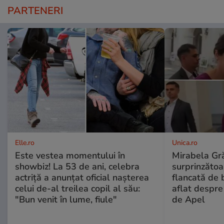
PARTENERI
Elle.ro
Unica.ro
Este vestea momentului în
Mirabela Gră
showbiz! La 53 de ani, celebra
surprinzătoar
actriță a anunțat oficial nașterea
flancată de 
celui de-al treilea copil al său:
aflat despre
"Bun venit în lume, fiule"
de Apel