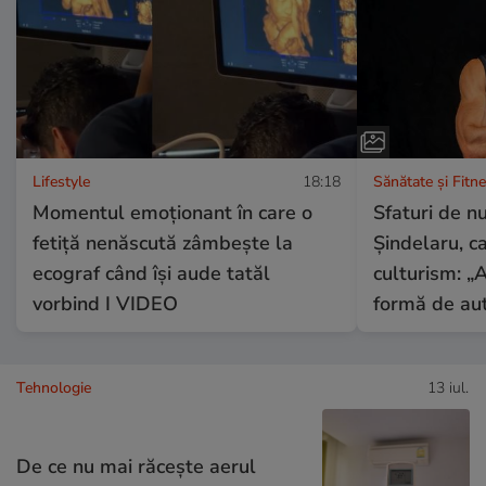
Lifestyle
18:18
Sănătate și Fitn
Momentul emoționant în care o
Sfaturi de nu
fetiță nenăscută zâmbește la
Șindelaru, ca
ecograf când își aude tatăl
culturism: 
vorbind I VIDEO
formă de au
Tehnologie
13 iul.
De ce nu mai răcește aerul