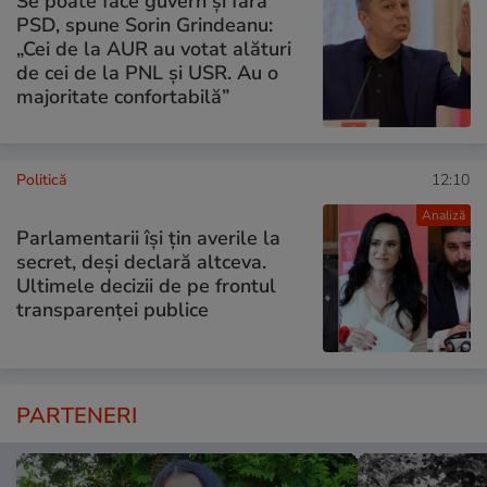
Se poate face guvern și fără
PSD, spune Sorin Grindeanu:
„Cei de la AUR au votat alături
de cei de la PNL şi USR. Au o
majoritate confortabilă”
Politică
12:10
Analiză
Parlamentarii își țin averile la
secret, deși declară altceva.
Ultimele decizii de pe frontul
transparenței publice
PARTENERI