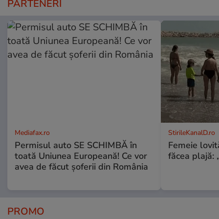
PARTENERI
Mediafax.ro
StirileKanalD.ro
Permisul auto SE SCHIMBĂ în
Femeie lovit
toată Uniunea Europeană! Ce vor
făcea plajă: „
avea de făcut șoferii din România
PROMO