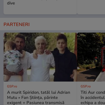
dive
PARTENERI
GSP.ro
GSP.ro
A murit Spiridon, tatăl lui Adrian
Titi Aur con
Mutu » Fan Știința, părinte
în accidentul
exigent + Pasiunea transmisă
echipa a dou