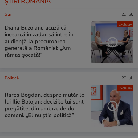
ȘTIRI ROMÂNIA
Ştiri
29 iul.
Exclusiv
Diana Buzoianu acuză că
încearcă în zadar să intre în
audiență la procuroarea
generală a României: „Am
rămas șocată!”
Politică
29 iul.
Exclusiv
Rareș Bogdan, despre mutările
lui Ilie Bolojan: deciziile lui sunt
pregătite, din umbră, de doi
oameni. „El nu știe politică”