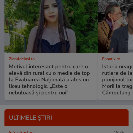
ZiaruldeIasi.ro
Fanatik.ro
Motivul interesant pentru care o
Istoria neag
elevă din rural cu o medie de top
rutiere de l
la Evaluarea Națională a ales un
plonjonul lu
liceu tehnologic. „Este o
Morii la trag
nebuloasă și pentru noi”
Câmpulung
ULTIMELE ȘTIRI
Infrastructura
19:35