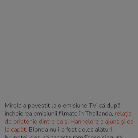
Mirela a povestit la o emisiune TV, că după
încheierea emisiunii filmate în Thailanda,
relația
de prietenie dintre ea și Hannelore a ajuns și ea
la capăt
. Blonda nu i-a fost deloc alături
brunetei, deși că aceasta rămăîsese singură