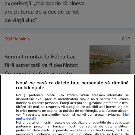
experiență: „Mă sperie că cineva
are puterea de a decide ce fel
de viață duc”
Știri România
18:18
Semnul montat la Bâlea Lac
fără autorizații va fi desființat:
Ce amenzi au fost acordate
Nouă ne pasă ca datele tale personale să rămână
confidențiale
Noi și partenerii noștri
596
stocăm și/sau accesăm informații pe
dispozitivul dvs., precum identificatorii cookie unici pentru prelucrarea
Știri România
18:17
datelor cu caracter personal. Puteți accepta sau gestiona preferințele dvs.
făcând clic mai jos, respectiv vă puteți opune utilizării unui interes legitim
BREAKING NEWS
în orice moment pe pagina cu politica de confidențialitate. Aceste alegeri
Criză energetică în România.
vor fi raportate partenerilor noștri și nu vă vor afecta navigarea.
Mai
multe detalii
Guvernul anunță stare de alertă
Noi si partenerii nostri (retelele de socializare si agentiile de publicitate
partenere, precum si furnizorii nostri de servicii de date analitice)
prelucram date pentru a permite website-ului sa functioneze, pentru a
la nivel național pe toată
personaliza continutul si anunturile publicitare afisate in functie de