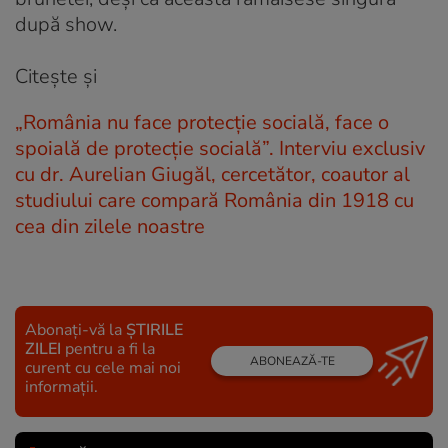
după show.
Citește și
„România nu face protecție socială, face o
spoială de protecție socială”. Interviu exclusiv
cu dr. Aurelian Giugăl, cercetător, coautor al
studiului care compară România din 1918 cu
cea din zilele noastre
Abonați-vă la
ȘTIRILE
ZILEI
pentru a fi la
ABONEAZĂ-TE
curent cu cele mai noi
informații.