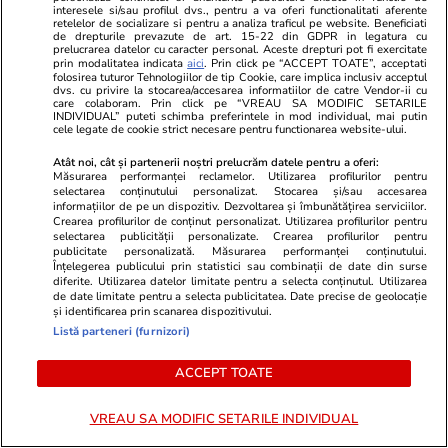
interesele si/sau profilul dvs., pentru a va oferi functionalitati aferente
durata lunii august
retelelor de socializare si pentru a analiza traficul pe website. Beneficiati
de drepturile prevazute de art. 15-22 din GDPR in legatura cu
prelucrarea datelor cu caracter personal. Aceste drepturi pot fi exercitate
prin modalitatea indicata
aici
. Prin click pe “ACCEPT TOATE”, acceptati
folosirea tuturor Tehnologiilor de tip Cookie, care implica inclusiv acceptul
dvs. cu privire la stocarea/accesarea informatiilor de catre Vendor-ii cu
Știri România
17:34
care colaboram. Prin click pe “VREAU SA MODIFIC SETARILE
INDIVIDUAL” puteti schimba preferintele in mod individual, mai putin
cele legate de cookie strict necesare pentru functionarea website-ului.
Energie gratis timp de patru
Atât noi, cât și partenerii noștri prelucrăm datele pentru a oferi:
ore la prânz: apelul directorului
Măsurarea performanței reclamelor. Utilizarea profilurilor pentru
selectarea conținutului personalizat. Stocarea și/sau accesarea
Electrica pentru companiile din
informațiilor de pe un dispozitiv. Dezvoltarea și îmbunătățirea serviciilor.
industrie
Crearea profilurilor de conținut personalizat. Utilizarea profilurilor pentru
selectarea publicității personalizate. Crearea profilurilor pentru
publicitate personalizată. Măsurarea performanței conținutului.
Înțelegerea publicului prin statistici sau combinații de date din surse
diferite. Utilizarea datelor limitate pentru a selecta conținutul. Utilizarea
de date limitate pentru a selecta publicitatea. Date precise de geolocație
Opinii
17:00
și identificarea prin scanarea dispozitivului.
Listă parteneri (furnizori)
Dacă ne-ar da Elena o băutură
ACCEPT TOATE
din aia
VREAU SA MODIFIC SETARILE INDIVIDUAL