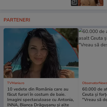
PARTENERI
TVMania.ro
ObservatorNews
10 vedete din România care au
60.000 de af
făcut furori în costum de baie.
Ceuta şi forţ
Imagini spectaculoase cu Antonia,
"Vreau să d
INNA, Bianca Drăgușanu și alte