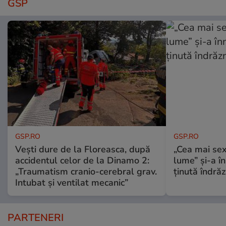
GSP
GSP.RO
GSP.RO
Vești dure de la Floreasca, după
„Cea mai sex
accidentul celor de la Dinamo 2:
lume” și-a în
„Traumatism cranio-cerebral grav.
ținută îndră
Intubat și ventilat mecanic”
PARTENERI