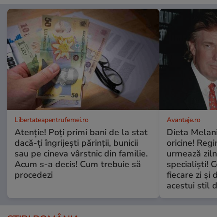
Libertateapentrufemei.ro
Avantaje.ro
Atenție! Poți primi bani de la stat
Dieta Melan
dacă-ți îngrijești părinții, bunicii
oricine! Regi
sau pe cineva vârstnic din familie.
urmează zilni
Acum s-a decis! Cum trebuie să
specialiști! 
procedezi
fiecare zi și 
acestui stil 