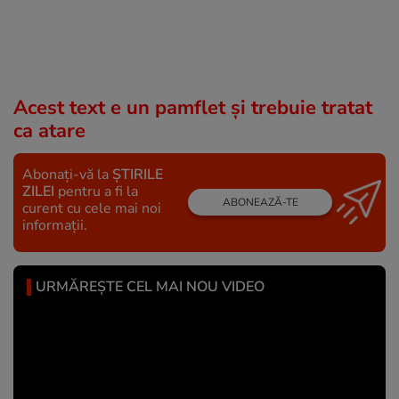
Acest text e un pamflet şi trebuie tratat
ca atare
Abonați-vă la
ȘTIRILE
ZILEI
pentru a fi la
ABONEAZĂ-TE
curent cu cele mai noi
informații.
URMĂREȘTE CEL MAI NOU VIDEO