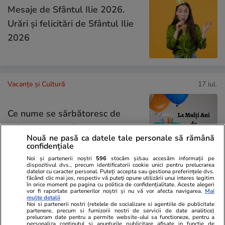
Mesaje de Sfântul Ilie 2026.
Urări și felicitări de Sfântul Ilie
2026
Vacanțe și Cultură
17 iul.
Ce nume se sărbătoresc de
Sfântul Ilie. Cui îi spunem La
Nouă ne pasă ca datele tale personale să rămână
Mulți Ani
confidențiale
Noi și partenerii noștri
596
stocăm și/sau accesăm informații pe
dispozitivul dvs., precum identificatorii cookie unici pentru prelucrarea
datelor cu caracter personal. Puteți accepta sau gestiona preferințele dvs.
făcând clic mai jos, respectiv vă puteți opune utilizării unui interes legitim
în orice moment pe pagina cu politica de confidențialitate. Aceste alegeri
Știri România
17 iul.
vor fi raportate partenerilor noștri și nu vă vor afecta navigarea.
Mai
multe detalii
Noi si partenerii nostri (retelele de socializare si agentiile de publicitate
partenere, precum si furnizorii nostri de servicii de date analitice)
Sfântul Ilie – tradiții, obiceiuri și
prelucram date pentru a permite website-ului sa functioneze, pentru a
personaliza continutul si anunturile publicitare afisate in functie de