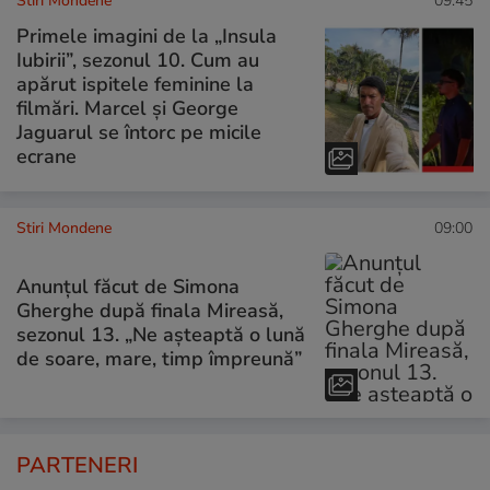
Stiri Mondene
09:45
Primele imagini de la „Insula
Iubirii”, sezonul 10. Cum au
apărut ispitele feminine la
filmări. Marcel și George
Jaguarul se întorc pe micile
ecrane
Stiri Mondene
09:00
Anunțul făcut de Simona
Gherghe după finala Mireasă,
sezonul 13. „Ne așteaptă o lună
de soare, mare, timp împreună”
PARTENERI