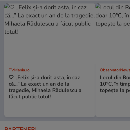
TVMania.ro
ObservatorNews
🤍 „Felix și-a dorit asta, în caz
Locul din R
că…” La exact un an de la
10°C, în timp
tragedie, Mihaela Rădulescu a
topeşte la 
făcut public totul!
PARTENERI