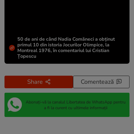
50 de ani de când Nadia Comăneci a obţinut
primul 10 din istoria Jocurilor Olimpice, la
Montreal 1976, în comentariul lui Cristian
Țopescu
Share
Comentează
Abonați-vă la canalul Libertatea de WhatsApp pentru
a fi la curent cu ultimele informații