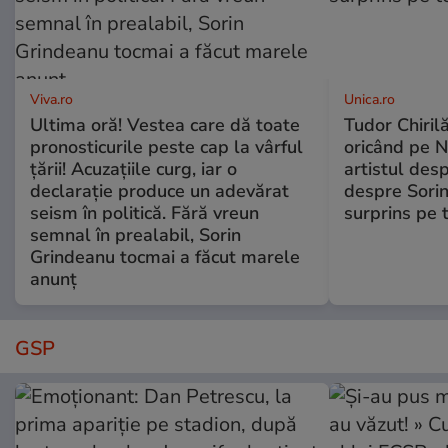
Viva.ro
Unica.ro
Ultima oră! Vestea care dă toate
Tudor Chiril
pronosticurile peste cap la vârful
oricând pe N
țării! Acuzațiile curg, iar o
artistul desp
declarație produce un adevărat
despre Sorin
seism în politică. Fără vreun
surprins pe 
semnal în prealabil, Sorin
Grindeanu tocmai a făcut marele
anunț
GSP