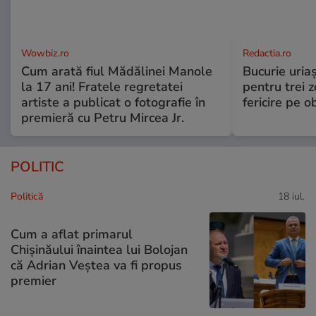
Wowbiz.ro
Redactia.ro
Cum arată fiul Mădălinei Manole
Bucurie uria
la 17 ani! Fratele regretatei
pentru trei z
artiste a publicat o fotografie în
fericire pe o
premieră cu Petru Mircea Jr.
POLITIC
Politică
18 iul.
Cum a aflat primarul
Chișinăului înaintea lui Bolojan
că Adrian Veștea va fi propus
premier