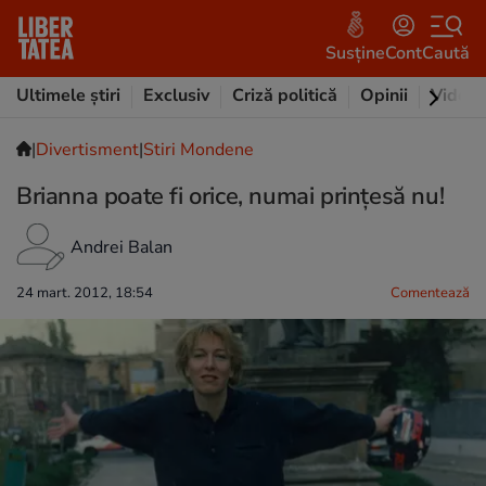
Susține
Cont
Caută
Ultimele știri
Exclusiv
Criză politică
Opinii
Video
|
Divertisment
|
Stiri Mondene
Brianna poate fi orice, numai prinţesă nu!
Andrei Balan
24 mart. 2012, 18:54
Comentează