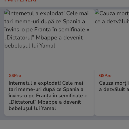
GSP.ro
GSP.ro
Internetul a explodat! Cele mai
Cauza morții
tari meme-uri după ce Spania a
a dezvăluit 
învins-o pe Franța în semifinale »
„Dictatorul” Mbappe a devenit
bebelușul lui Yamal