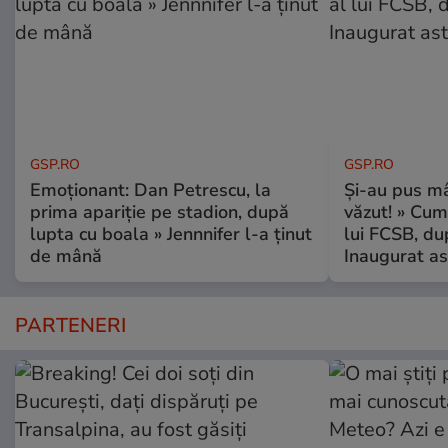
GSP.RO
GSP.RO
Emoționant: Dan Petrescu, la
Și-au pus mâ
prima apariție pe stadion, după
văzut! » Cum
lupta cu boala » Jennnifer l-a ținut
lui FCSB, du
de mână
Inaugurat as
PARTENERI