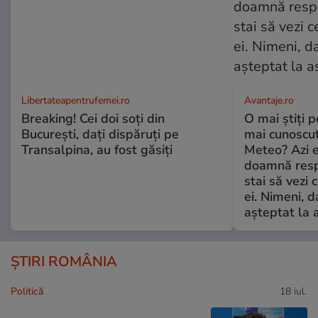
Libertateapentrufemei.ro
Avantaje.ro
Breaking! Cei doi soți din
O mai știți 
București, dați dispăruți pe
mai cunoscu
Transalpina, au fost găsiți
Meteo? Azi e
doamnă respe
stai să vezi 
ei. Nimeni, d
așteptat la 
ȘTIRI ROMÂNIA
Politică
18 iul.