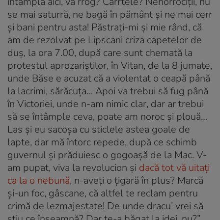
întâmplă aici, vă rrog? Carrtele? Nenorrociţii, nu
se mai saturră, ne bagă în pământ şi ne mai cerr
şi bani pentru asta! Păstraţi-mi şi mie rând, că
am de rezolvat pe Lipscani criza capetelor de
duş, la ora 7.00, după care sunt chemată la
protestul aprozariştilor, în Vitan, de la 8 jumate,
unde Băse e acuzat că a violentat o ceapă până
la lacrimi, sărăcuţa… Apoi va trebui să fug până
în Victoriei, unde n-am nimic clar, dar ar trebui
să se întâmple ceva, poate am noroc şi plouă…
Las şi eu sacoşa cu sticlele astea goale de
lapte, dar mă întorc repede, după ce schimb
guvernul şi prăduiesc o gogoaşă de la Mac. V-
am pupat, viva la revolucion şi
dacă tot vă uitaţi
ca la o nebună
, n-aveţi o ţigară în plus? Marcă
şi-un foc, gâscane, că altfel te reclam pentru
crimă de lezmajestate! De unde dracu’ vrei să
ştiu ce înseamnă? Dar te-a băgat la idei, nu?”.