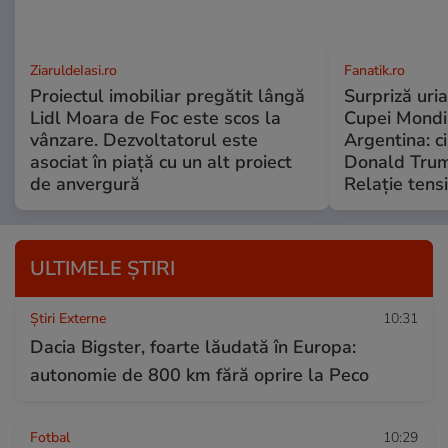
ZiaruldeIasi.ro
Fanatik.ro
Proiectul imobiliar pregătit lângă
Surpriză uria
Lidl Moara de Foc este scos la
Cupei Mondi
vânzare. Dezvoltatorul este
Argentina: c
asociat în piață cu un alt proiect
Donald Trump
de anvergură
Relație tensi
ULTIMELE ȘTIRI
Știri Externe
10:31
Dacia Bigster, foarte lăudată în Europa:
autonomie de 800 km fără oprire la Peco
Fotbal
10:29