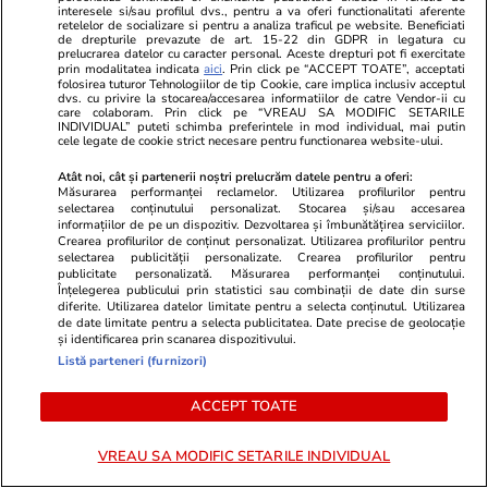
superstiții. Ce să nu faci de
interesele si/sau profilul dvs., pentru a va oferi functionalitati aferente
retelelor de socializare si pentru a analiza traficul pe website. Beneficiati
de drepturile prevazute de art. 15-22 din GDPR in legatura cu
Sfântul Ilie
prelucrarea datelor cu caracter personal. Aceste drepturi pot fi exercitate
prin modalitatea indicata
aici
. Prin click pe “ACCEPT TOATE”, acceptati
folosirea tuturor Tehnologiilor de tip Cookie, care implica inclusiv acceptul
dvs. cu privire la stocarea/accesarea informatiilor de catre Vendor-ii cu
care colaboram. Prin click pe “VREAU SA MODIFIC SETARILE
INDIVIDUAL” puteti schimba preferintele in mod individual, mai putin
cele legate de cookie strict necesare pentru functionarea website-ului.
Știri România
10:00
„Borna zero” a României,
Atât noi, cât și partenerii noștri prelucrăm datele pentru a oferi:
Măsurarea performanței reclamelor. Utilizarea profilurilor pentru
construită la Făgăraș cu fonduri
selectarea conținutului personalizat. Stocarea și/sau accesarea
informațiilor de pe un dispozitiv. Dezvoltarea și îmbunătățirea serviciilor.
UE. Un catarg de 30 de metri va
Crearea profilurilor de conținut personalizat. Utilizarea profilurilor pentru
selectarea publicității personalizate. Crearea profilurilor pentru
marca centrul geografic exact
publicitate personalizată. Măsurarea performanței conținutului.
Înțelegerea publicului prin statistici sau combinații de date din surse
al țării
diferite. Utilizarea datelor limitate pentru a selecta conținutul. Utilizarea
de date limitate pentru a selecta publicitatea. Date precise de geolocație
și identificarea prin scanarea dispozitivului.
Listă parteneri (furnizori)
Știri România
07:00
ACCEPT TOATE
Căprioarele captive ale lui
VREAU SA MODIFIC SETARILE INDIVIDUAL
Viorel Paşca: „Şi dacă le laşi