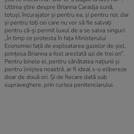
Ultima ştire despre Brianna Caradja sună,
totuşi, încurajator şi pentru ea, şi pentru noi, dar
şi pentru toţi cei care nu vor să fie salvaţi
pentru că-şi permit luxul de a se salva singuri:
„În timp ce protesta în faţa Ministerului
Economiei faţă de exploatarea gazelor de şist,
prinţesa Brianna a fost arestată azi de trei ori”.
Pentru binele ei, pentru sănătatea naţiunii şi
pentru liniştea noastră, ar fi ideal s-o elibereze
doar de două ori. Şi de fiecare dată sub
supraveghere, prin curtea penitenciarului.