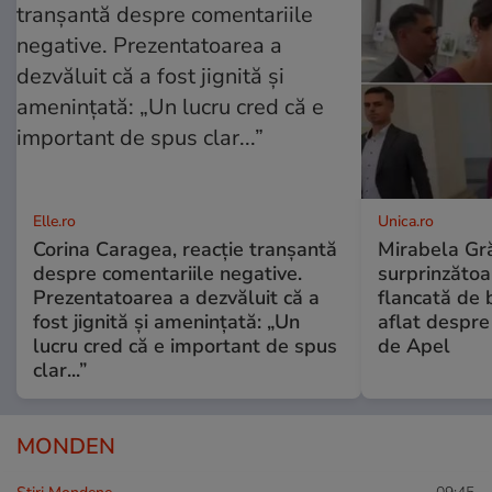
Elle.ro
Unica.ro
Corina Caragea, reacție tranșantă
Mirabela Gră
despre comentariile negative.
surprinzătoar
Prezentatoarea a dezvăluit că a
flancată de 
fost jignită și amenințată: „Un
aflat despre
lucru cred că e important de spus
de Apel
clar...”
MONDEN