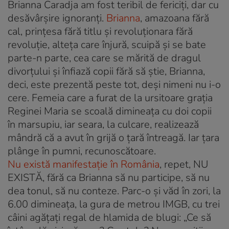
Brianna Caradja am fost teribil de fericiţi, dar cu
desăvârşire ignoranţi.
Brianna
, amazoana fără
cal, prinţesa fără titlu şi revoluţionara fără
revoluţie, alteţa care înjură, scuipă şi se bate
parte-n parte, cea care se mărită de dragul
divorţului şi înfiază copii fără să ştie, Brianna,
deci, este prezentă peste tot, deşi nimeni nu i-o
cere. Femeia care a furat de la ursitoare graţia
Reginei Maria se scoală dimineaţa cu doi copii
în marsupiu, iar seara, la culcare, realizează
mândră că a avut în grijă o ţară întreagă. Iar ţara
plânge în pumni, recunoscătoare.
Nu există manifestaţie în România
, repet, NU
EXISTĂ, fără ca Brianna să nu participe, să nu
dea tonul, să nu conteze. Parc-o şi văd în zori, la
6.00 dimineaţa, la gura de metrou IMGB, cu trei
câini agăţaţi regal de hlamida de blugi: „Ce să