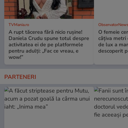
TVMania.ro
ObservatorNews
A rupt tăcerea fără nicio rușine!
O femeie cer
Daniela Crudu spune totul despre
câţiva metri
activitatea ei de pe platformele
de lux a mam
pentru adulți: „Fac ce vreau, e
descoperit po
wow!”
PARTENERI