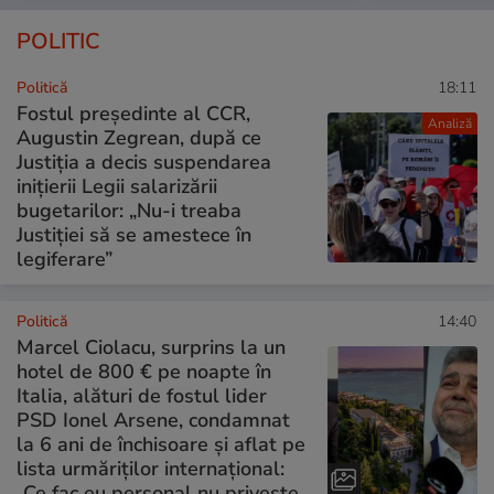
POLITIC
Politică
18:11
Fostul președinte al CCR,
Analiză
Augustin Zegrean, după ce
Justiția a decis suspendarea
inițierii Legii salarizării
bugetarilor: „Nu-i treaba
Justiției să se amestece în
legiferare”
Politică
14:40
Marcel Ciolacu, surprins la un
hotel de 800 € pe noapte în
Italia, alături de fostul lider
PSD Ionel Arsene, condamnat
la 6 ani de închisoare și aflat pe
lista urmăriților internațional:
„Ce fac eu personal nu privește