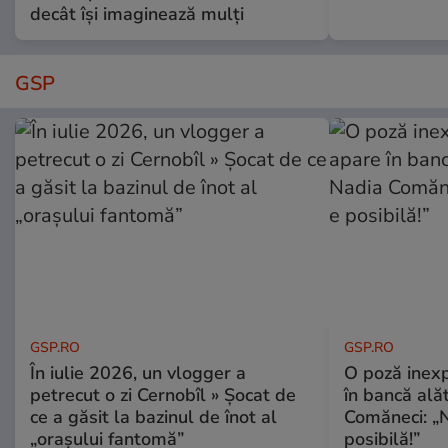
decât își imaginează mulți
GSP
GSP.RO
GSP.RO
În iulie 2026, un vlogger a
O poză inexp
petrecut o zi Cernobîl » Șocat de
în bancă ală
ce a găsit la bazinul de înot al
Comăneci: „N
„orașului fantomă”
posibilă!”