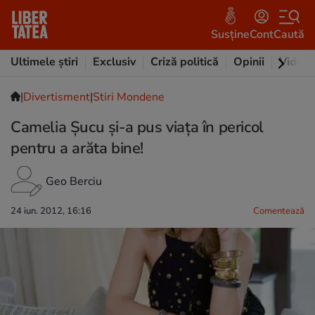
Susține
Cont
Caută
Ultimele știri
Exclusiv
Criză politică
Opinii
Video
|
Divertisment
|
Stiri Mondene
Camelia Şucu şi-a pus viaţa în pericol
pentru a arăta bine!
Geo Berciu
24 iun. 2012, 16:16
Comentează