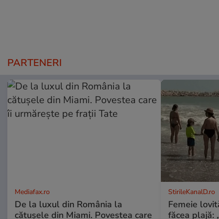
PARTENERI
Mediafax.ro
StirileKanalD.ro
De la luxul din România la
Femeie lovit
cătușele din Miami. Povestea care
făcea plajă: „