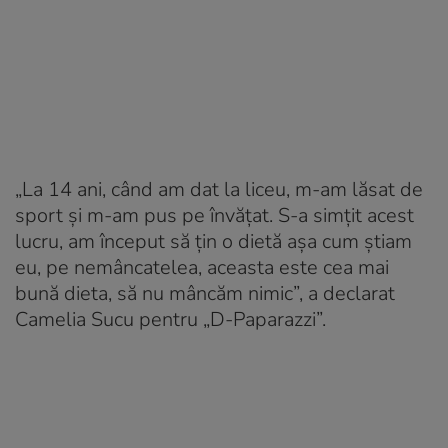
„La 14 ani, când am dat la liceu, m-am lăsat de
sport şi m-am pus pe învăţat. S-a simţit acest
lucru, am început să ţin o dietă aşa cum ştiam
eu, pe nemâncatelea, aceasta este cea mai
bună dieta, să nu mâncăm nimic”, a declarat
Camelia Sucu pentru „D-Paparazzi”.