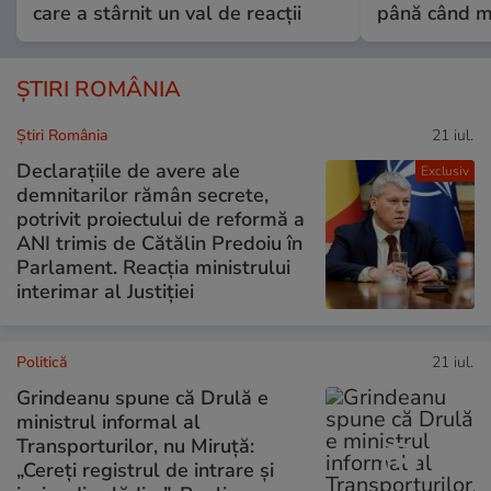
care a stârnit un val de reacții
până când mo
ȘTIRI ROMÂNIA
Știri România
21 iul.
Declarațiile de avere ale
Exclusiv
demnitarilor rămân secrete,
potrivit proiectului de reformă a
ANI trimis de Cătălin Predoiu în
Parlament. Reacția ministrului
interimar al Justiției
Politică
21 iul.
Grindeanu spune că Drulă e
ministrul informal al
Transporturilor, nu Miruță:
„Cereți registrul de intrare și