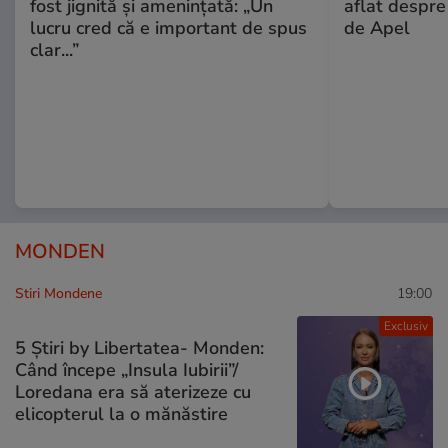
fost jignită și amenințată: „Un
aflat despre
lucru cred că e important de spus
de Apel
clar...”
MONDEN
Stiri Mondene
19:00
Exclusiv
5 Știri by Libertatea- Monden:
Când începe „Insula Iubirii”/
Loredana era să aterizeze cu
elicopterul la o mănăstire