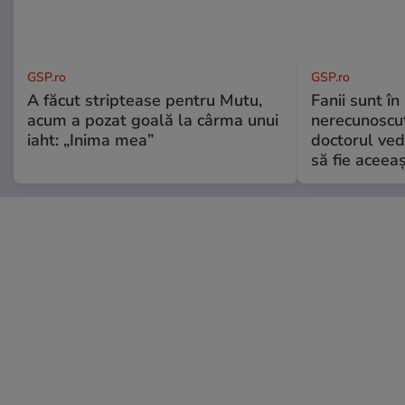
GSP.ro
GSP.ro
A făcut striptease pentru Mutu,
Fanii sunt în 
acum a pozat goală la cârma unui
nerecunoscut
iaht: „Inima mea”
doctorul ved
să fie aceea