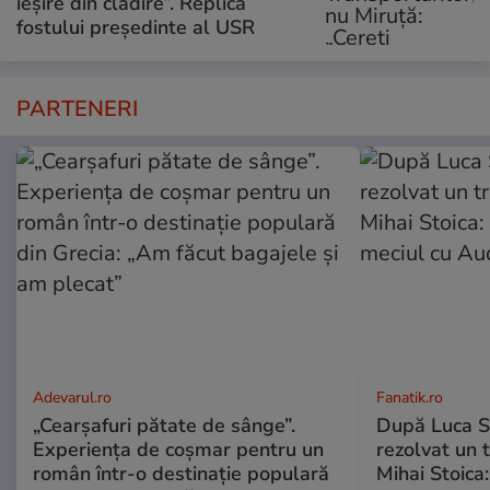
ieșire din clădire”. Replica
fostului președinte al USR
PARTENERI
Adevarul.ro
Fanatik.ro
„Cearșafuri pătate de sânge”.
După Luca S
Experiența de coșmar pentru un
rezolvat un t
român într-o destinație populară
Mihai Stoica: