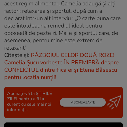
acest regim alimentar, Camelia adaugă şi alţi
factori: relaxarea şi sportul, după cum a
declarat într-un alt interviu : „O carte bună care
este întotdeauna remediul ideal pentru
oboseală de peste zi. Mai e şi sportul care, de
asemenea, pentru mine este extrem de
relaxant”.
Citeşte şi:
RĂZBOIUL CELOR DOUĂ ROZE!
Camelia Şucu vorbeşte ÎN PREMIERĂ despre
CONFLICTUL dintre fiica ei şi Elena Băsescu
pentru locaţia nunţii!
Abonați-vă la
ȘTIRILE
ZILEI
pentru a fi la
ABONEAZĂ-TE
curent cu cele mai noi
informații.