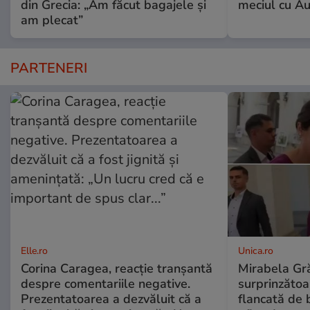
din Grecia: „Am făcut bagajele și
meciul cu A
am plecat”
PARTENERI
Elle.ro
Unica.ro
Corina Caragea, reacție tranșantă
Mirabela Gră
despre comentariile negative.
surprinzătoar
Prezentatoarea a dezvăluit că a
flancată de 