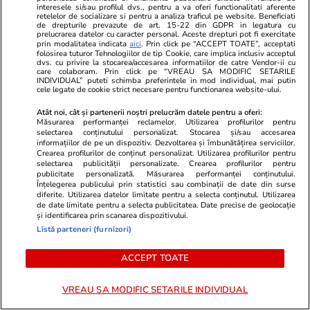
iar asta menține sentimentul
interesele si/sau profilul dvs., pentru a va oferi functionalitati aferente
retelelor de socializare si pentru a analiza traficul pe website. Beneficiati
neîmplinirii”
de drepturile prevazute de art. 15-22 din GDPR in legatura cu
prelucrarea datelor cu caracter personal. Aceste drepturi pot fi exercitate
prin modalitatea indicata
aici
. Prin click pe “ACCEPT TOATE”, acceptati
folosirea tuturor Tehnologiilor de tip Cookie, care implica inclusiv acceptul
dvs. cu privire la stocarea/accesarea informatiilor de catre Vendor-ii cu
Știri România
18:42
care colaboram. Prin click pe “VREAU SA MODIFIC SETARILE
INDIVIDUAL” puteti schimba preferintele in mod individual, mai putin
cele legate de cookie strict necesare pentru functionarea website-ului.
Incendiul de la bordul navei Gas
Atât noi, cât și partenerii noștri prelucrăm datele pentru a oferi:
Lisbon din Marea Neagră s-a
Măsurarea performanței reclamelor. Utilizarea profilurilor pentru
selectarea conținutului personalizat. Stocarea și/sau accesarea
stins, anunță DSU, dar nimeni
informațiilor de pe un dispozitiv. Dezvoltarea și îmbunătățirea serviciilor.
nu poate urca la bord
Crearea profilurilor de conținut personalizat. Utilizarea profilurilor pentru
selectarea publicității personalizate. Crearea profilurilor pentru
publicitate personalizată. Măsurarea performanței conținutului.
Înțelegerea publicului prin statistici sau combinații de date din surse
diferite. Utilizarea datelor limitate pentru a selecta conținutul. Utilizarea
de date limitate pentru a selecta publicitatea. Date precise de geolocație
Știri România
18:10
și identificarea prin scanarea dispozitivului.
Directorul general al TAROM a
Listă parteneri (furnizori)
fost demis. Radu Miruță: „Îmi
ACCEPT TOATE
cere să aprob un buget
construit pe cifre nereale”.
VREAU SA MODIFIC SETARILE INDIVIDUAL
Reacția TAROM după