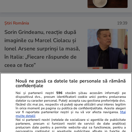
Știri România
19:39
Sorin Grindeanu, reacție după
imaginile cu Marcel Ciolacu și
Ionel Arsene surprinși la masă,
în Italia: „Fiecare răspunde de
ceea ce face”
Nouă ne pasă ca datele tale personale să rămână
Știri România
19:00
confidențiale
Cum ne schimbă psihanaliza și
Interviu
Noi și partenerii noștri
596
stocăm și/sau accesăm informații pe
dispozitivul dvs., precum identificatorii cookie unici pentru prelucrarea
de ce suferința face parte din
datelor cu caracter personal. Puteți accepta sau gestiona preferințele dvs.
făcând clic mai jos, respectiv vă puteți opune utilizării unui interes legitim
vindecare. Psihoterapeuta Ioana
în orice moment pe pagina cu politica de confidențialitate. Aceste alegeri
vor fi raportate partenerilor noștri și nu vă vor afecta navigarea.
Mai
multe detalii
Scoruș: „Oamenii se raportează
Noi si partenerii nostri (retelele de socializare si agentiile de publicitate
partenere, precum si furnizorii nostri de servicii de date analitice)
la viață într-un mod idealizat,
prelucram date pentru a permite website-ului sa functioneze, pentru a
personaliza continutul si anunturile publicitare afisate in functie de