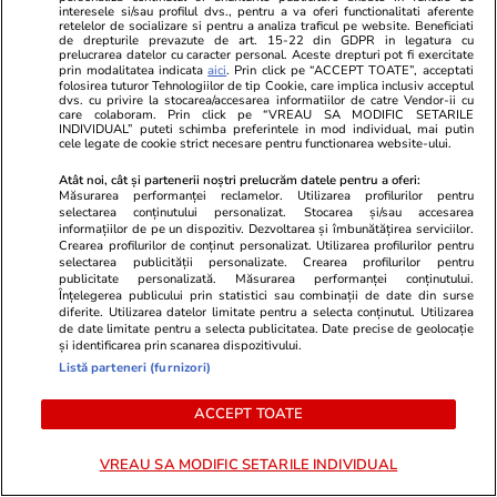
Puține zone economice de
interesele si/sau profilul dvs., pentru a va oferi functionalitati aferente
retelelor de socializare si pentru a analiza traficul pe website. Beneficiati
succes, privilegiile de la vârful
de drepturile prevazute de art. 15-22 din GDPR in legatura cu
prelucrarea datelor cu caracter personal. Aceste drepturi pot fi exercitate
birocrației și penurie în rest sau
prin modalitatea indicata
aici
. Prin click pe “ACCEPT TOATE”, acceptati
folosirea tuturor Tehnologiilor de tip Cookie, care implica inclusiv acceptul
ordinea socială din România de
dvs. cu privire la stocarea/accesarea informatiilor de catre Vendor-ii cu
care colaboram. Prin click pe “VREAU SA MODIFIC SETARILE
INDIVIDUAL” puteti schimba preferintele in mod individual, mai putin
azi
cele legate de cookie strict necesare pentru functionarea website-ului.
Atât noi, cât și partenerii noștri prelucrăm datele pentru a oferi:
Măsurarea performanței reclamelor. Utilizarea profilurilor pentru
Opinii
07 aug.
selectarea conținutului personalizat. Stocarea și/sau accesarea
informațiilor de pe un dispozitiv. Dezvoltarea și îmbunătățirea serviciilor.
Crearea profilurilor de conținut personalizat. Utilizarea profilurilor pentru
selectarea publicității personalizate. Crearea profilurilor pentru
publicitate personalizată. Măsurarea performanței conținutului.
Ce fel de revoluție urmează în
Înțelegerea publicului prin statistici sau combinații de date din surse
diferite. Utilizarea datelor limitate pentru a selecta conținutul. Utilizarea
România?
de date limitate pentru a selecta publicitatea. Date precise de geolocație
și identificarea prin scanarea dispozitivului.
Listă parteneri (furnizori)
ACCEPT TOATE
Libertatea.ro
VREAU SA MODIFIC SETARILE INDIVIDUAL
Ultimele știri
Război Iran
Retete culinare