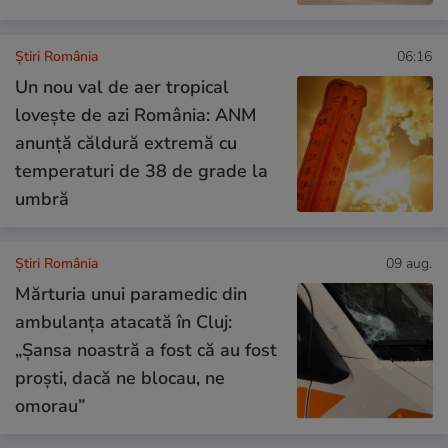
Știri România
06:16
Un nou val de aer tropical
lovește de azi România: ANM
anunță căldură extremă cu
temperaturi de 38 de grade la
umbră
Știri România
09 aug.
Mărturia unui paramedic din
ambulanța atacată în Cluj:
„Șansa noastră a fost că au fost
proști, dacă ne blocau, ne
omorau”