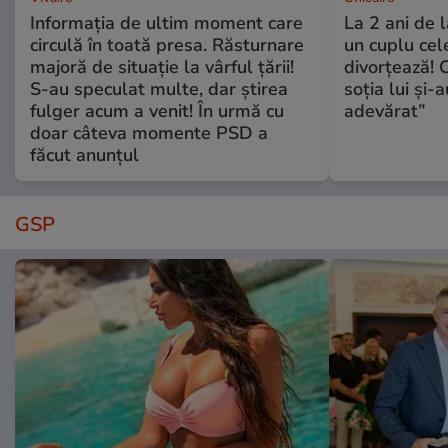
Informația de ultim moment care
La 2 ani de 
circulă în toată presa. Răsturnare
un cuplu ce
majoră de situație la vârful țării!
divorțează! C
S-au speculat multe, dar știrea
soția lui și-
fulger acum a venit! În urmă cu
adevărat”
doar câteva momente PSD a
făcut anunțul
GSP