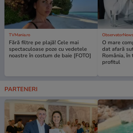
TVMania.ro
ObservatorNews
Fără filtre pe plajă! Cele mai
O mare comp
spectaculoase poze cu vedetele
dat afară su
noastre în costum de baie [FOTO]
România, în 
profitul
PARTENERI