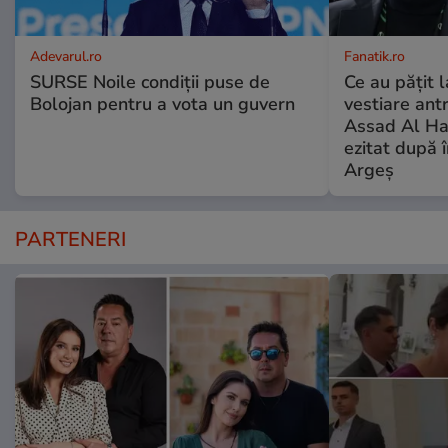
Adevarul.ro
Fanatik.ro
SURSE Noile condiții puse de
Ce au pățit l
Bolojan pentru a vota un guvern
vestiare ant
Assad Al Ha
ezitat după 
Argeș
PARTENERI