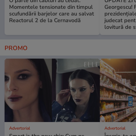
O parte din cabluri au cedat.
UPDATE Zi d
Momentele tensionate din timpul
Georgescu! F
scufundării barjelor care au salvat
prezidențiale
Reactorul 2 de la Cernavodă
judecat pent
lovitură de s
PROMO
Advertorial
Advertorial
Smart is the new chic: Cum ne
Înscrie-te ac