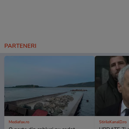
PARTENERI
Mediafax.ro
StirileKanalD.ro