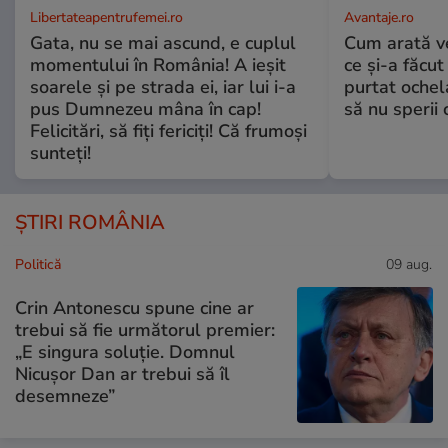
Libertateapentrufemei.ro
Avantaje.ro
Gata, nu se mai ascund, e cuplul
Cum arată v
momentului în România! A ieșit
ce și-a făcut
soarele și pe strada ei, iar lui i-a
purtat ochel
pus Dumnezeu mâna în cap!
să nu sperii c
Felicitări, să fiți fericiți! Că frumoși
sunteți!
ȘTIRI ROMÂNIA
Politică
09 aug.
Crin Antonescu spune cine ar
trebui să fie următorul premier:
„E singura soluție. Domnul
Nicușor Dan ar trebui să îl
desemneze”