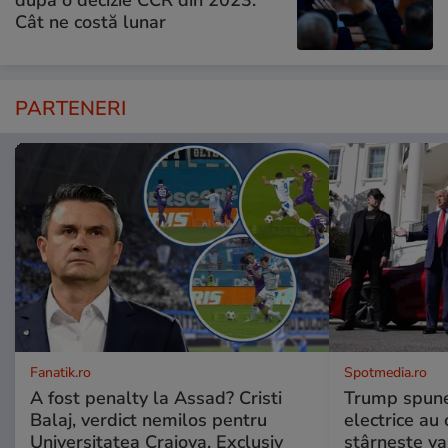
după o decizie CCR din 2023.
Cât ne costă lunar
PARTENERI
Fanatik.ro
Spotmedia.ro
A fost penalty la Assad? Cristi
Trump spune 
Balaj, verdict nemilos pentru
electrice au 
Universitatea Craiova. Exclusiv
stârnește val