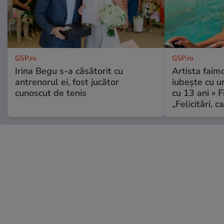
GSP.ro
GSP.ro
Irina Begu s-a căsătorit cu
Artista faim
antrenorul ei, fost jucător
iubește cu u
cunoscut de tenis
cu 13 ani » F
„Felicitări, 