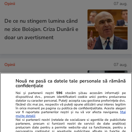
Opinii
07 aug.
De ce nu stingem lumina când
ne zice Bolojan. Criza Dunării e
doar un avertisment
Opinii
07 aug.
Nouă ne pasă ca datele tale personale să rămână
confidențiale
Cum supraviețuiești unui șef
Noi și partenerii noștri
596
stocăm și/sau accesăm informații pe
prost
dispozitivul dvs., precum identificatorii cookie unici pentru prelucrarea
datelor cu caracter personal. Puteți accepta sau gestiona preferințele dvs.
făcând clic mai jos, respectiv vă puteți opune utilizării unui interes legitim
în orice moment pe pagina cu politica de confidențialitate. Aceste alegeri
vor fi raportate partenerilor noștri și nu vă vor afecta navigarea.
Mai
multe detalii
Noi si partenerii nostri (retelele de socializare si agentiile de publicitate
partenere, precum si furnizorii nostri de servicii de date analitice)
Opinii
07 aug.
prelucram date pentru a permite website-ului sa functioneze, pentru a
personaliza continutul si anunturile publicitare afisate in functie de