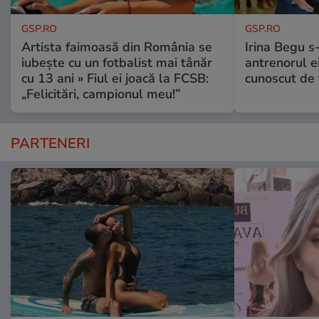
GSP.RO
GSP.RO
Artista faimoasă din România se
Irina Begu s-
iubește cu un fotbalist mai tânăr
antrenorul ei
cu 13 ani » Fiul ei joacă la FCSB:
cunoscut de 
„Felicitări, campionul meu!”
PARTENERI