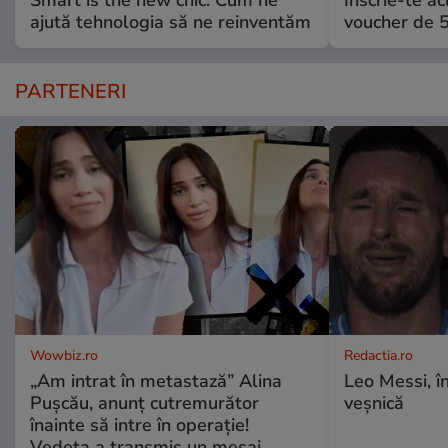
ajută tehnologia să ne reinventăm
voucher de 5
PARTENERI
Wowbiz.ro
Redactia.ro
„Am intrat în metastază” Alina
Leo Messi, î
Pușcău, anunț cutremurător
veșnică
înainte să intre în operație!
Vedeta a transmis un mesaj