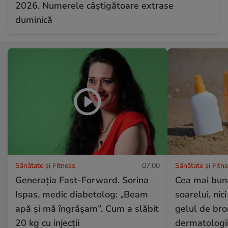
2026. Numerele câștigătoare extrase
duminică
Sănătate și Fitness
07:00
Sănătate și Fitn
Generația Fast-Forward. Sorina
Cea mai bună
Ispas, medic diabetolog: „Beam
soarelui, nic
apă și mă îngrășam”. Cum a slăbit
gelul de bro
20 kg cu injecții
dermatologii