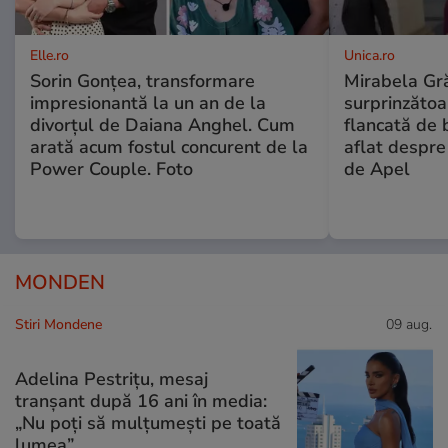
Elle.ro
Unica.ro
Sorin Gonțea, transformare
Mirabela Gră
impresionantă la un an de la
surprinzătoar
divorțul de Daiana Anghel. Cum
flancată de 
arată acum fostul concurent de la
aflat despre
Power Couple. Foto
de Apel
MONDEN
Stiri Mondene
09 aug.
Adelina Pestrițu, mesaj
tranșant după 16 ani în media:
„Nu poți să mulțumești pe toată
lumea”