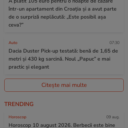
A plătit 105 euro pentru o noapte de cazare
într-un apartament din Croația și a avut parte
de o surpriză neplăcută: „Este posibil așa
ceva?”
Auto
07:30
Dacia Duster Pick-up testată: benă de 1,65 de
metri și 430 kg sarcină. Noul „Papuc” e mai
practic și elegant
Citește mai multe
TRENDING
Horoscop
09 aug.
Horoscop 10 august 2026. Berbecii este bine