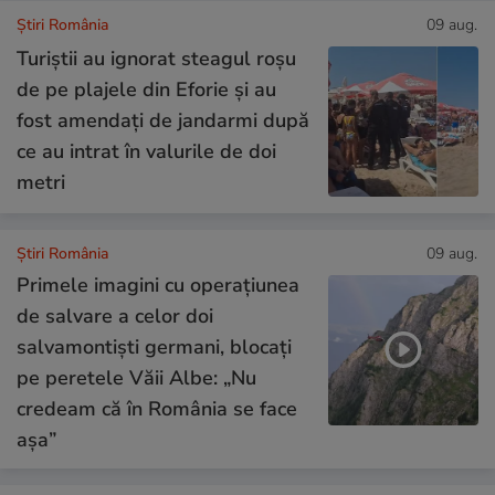
Știri România
09 aug.
Turiștii au ignorat steagul roşu
de pe plajele din Eforie şi au
fost amendați de jandarmi după
ce au intrat în valurile de doi
metri
Știri România
09 aug.
Primele imagini cu operațiunea
de salvare a celor doi
salvamontiști germani, blocați
pe peretele Văii Albe: „Nu
credeam că în România se face
așa”