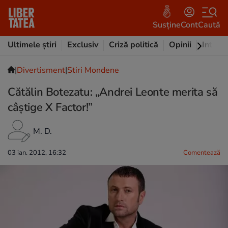
Susține
Cont
Caută
Ultimele știri
Exclusiv
Criză politică
Opinii
Intervi
|
Divertisment
|
Stiri Mondene
Cătălin Botezatu: „Andrei Leonte merita să
câștige X Factor!”
M. D.
03 ian. 2012, 16:32
Comentează