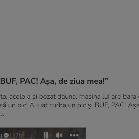
i BUF, PAC! Așa, de ziua mea!”
o, acolo a și pozat dauna, mașina lui are bara 
să un pic! A luat curba un pic și BUF, PAC! Așa
u.