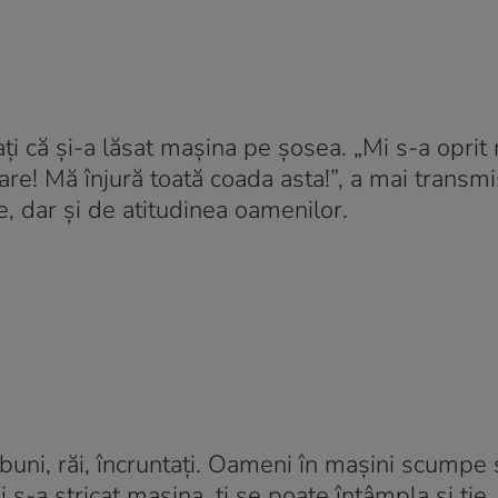
njați că și-a lăsat mașina pe șosea. „Mi s-a oprit
 tare! Mă înjură toată coada asta!”, a mai transmi
e, dar și de atitudinea oamenilor.
uni, răi, încruntați. Oameni în mașini scumpe 
s-a stricat mașina, ți se poate întâmpla și ție,