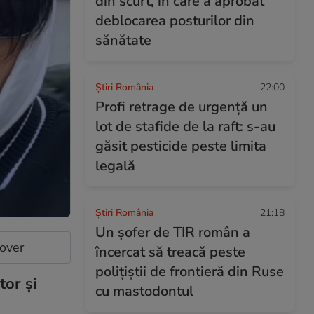
din scurt, în care a aprobat
deblocarea posturilor din
sănătate
Știri România
22:00
Profi retrage de urgență un
lot de stafide de la raft: s-au
găsit pesticide peste limita
legală
Știri România
21:18
Un șofer de TIR român a
cover
încercat să treacă peste
polițiștii de frontieră din Ruse
tor și
cu mastodontul