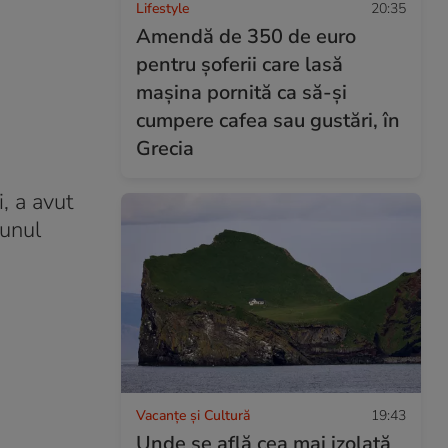
Lifestyle
20:35
Amendă de 350 de euro
pentru șoferii care lasă
mașina pornită ca să-și
cumpere cafea sau gustări, în
Grecia
i, a avut
 unul
Vacanțe și Cultură
19:43
Unde se află cea mai izolată