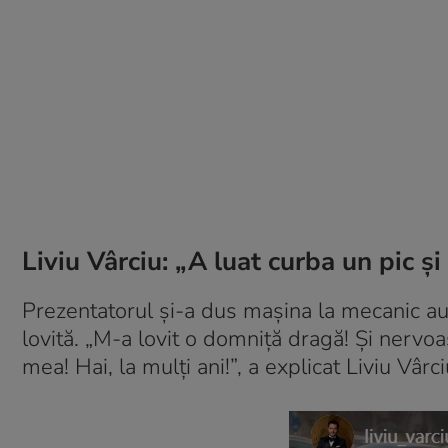
Liviu Vârciu: „A luat curba un pic ș
Prezentatorul și-a dus mașina la mecanic aut
lovită. „M-a lovit o domniță dragă! Și nervoa
mea! Hai, la mulți ani!”, a explicat Liviu Vârci