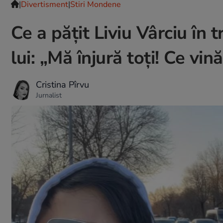
|
Divertisment
|
Stiri Mondene
Ce a pățit Liviu Vârciu în t
lui: „Mă înjură toți! Ce vi
Cristina Pîrvu
Jurnalist