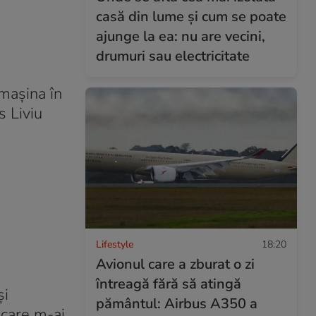
casă din lume și cum se poate
ajunge la ea: nu are vecini,
drumuri sau electricitate
 mașina în
s Liviu
Lifestyle
18:20
Avionul care a zburat o zi
întreagă fără să atingă
și
pământul: Airbus A350 a
 care m-ai