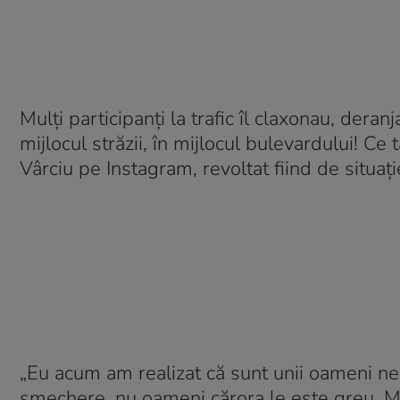
Mulți participanți la trafic îl claxonau, dera
mijlocul străzii, în mijlocul bulevardului! Ce
Vârciu pe Instagram, revoltat fiind de situați
„Eu acum am realizat că sunt unii oameni neb
șmechere, nu oameni cărora le este greu. Mi 