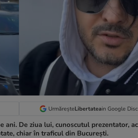
Urmărește
Libertatea
in Google Dis
de ani. De ziua lui, cunoscutul prezentator, ac
te, chiar în traficul din București.