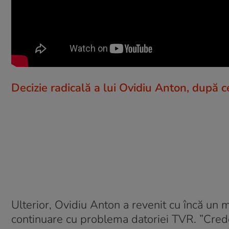
Decizie radicală a lui Ovidiu Anton, după 
Ulterior, Ovidiu Anton a revenit cu încă un 
continuare cu problema datoriei TVR. ”Crede