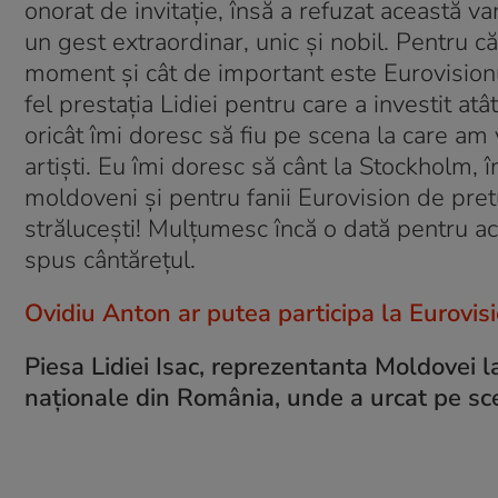
onorat de invitație, însă a refuzat această var
un gest extraordinar, unic și nobil. Pentru c
moment și cât de important este Eurovisionul
fel prestația Lidiei pentru care a investit at
oricât îmi doresc să fiu pe scena la care am 
artiști. Eu îmi doresc să cânt la Stockholm,
moldoveni și pentru fanii Eurovision de pret
strălucești! Mulțumesc încă o dată pentru ac
spus cântărețul.
Ovidiu Anton ar putea participa la Eurovis
Piesa Lidiei Isac, reprezentanta Moldovei la
naționale din România, unde a urcat pe sce