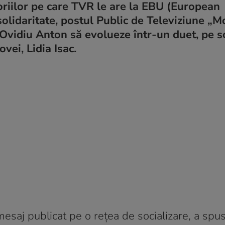
toriilor pe care TVR le are la EBU (European
olidaritate, postul Public de Televiziune „M
e Ovidiu Anton să evolueze într-un duet, pe s
ei, Lidia Isac.
mesaj publicat pe o rețea de socializare, a spu