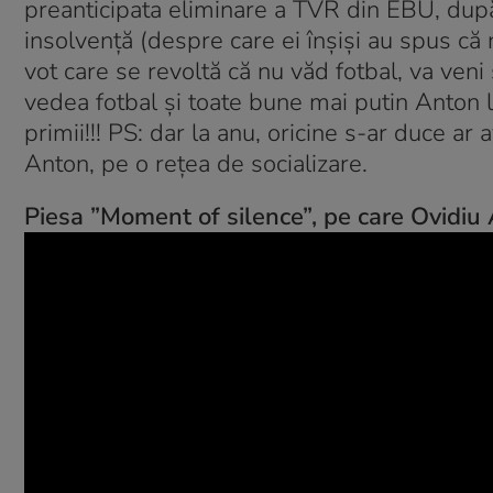
preanticipata eliminare a TVR din EBU, dup
insolvență (despre care ei înșiși au spus că n
vot care se revoltă că nu văd fotbal, va ve
vedea fotbal și toate bune mai putin Anton l
primii!!! PS: dar la anu, oricine s-ar duce ar a
Anton, pe o rețea de socializare.
Piesa ”Moment of silence”, pe care Ovidiu 