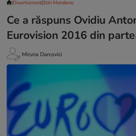
|
Divertisment
|
Stiri Mondene
Ce a răspuns Ovidiu Anton
Eurovision 2016 din part
Miruna Darcovici