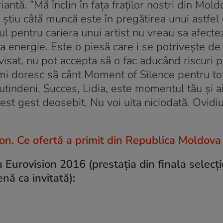
iantă. ”Mă înclin în fața fraților nostri din Mold
ă știu câtă muncă este în pregătirea unui astfel
 pentru cariera unui artist nu vreau sa afecte
âta energie. Este o piesă care i se potrivește d
visat, nu pot accepta să o fac aducând riscuri p
 îmi doresc să cânt Moment of Silence pentru toț
utindeni. Succes, Lidia, este momentul tău și a
est gest deosebit. Nu voi uita niciodată. Ovidi
ion. Ce ofertă a primit din Republica Moldova
 Eurovision 2016 (prestația din finala selecți
nă ca invitată):