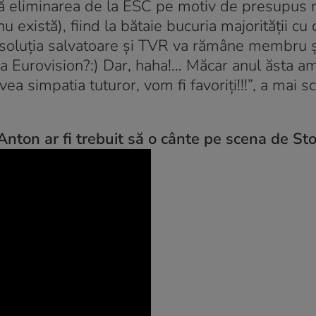
ă eliminarea de la ESC pe motiv de presupus r
u există), fiind la bătaie bucuria majorității cu
ni soluția salvatoare și TVR va rămâne membru ș
a Eurovision?:) Dar, haha!… Măcar anul ăsta am
vea simpatia tuturor, vom fi favoriți!!!”, a mai s
Anton ar fi trebuit să o cânte pe scena de St