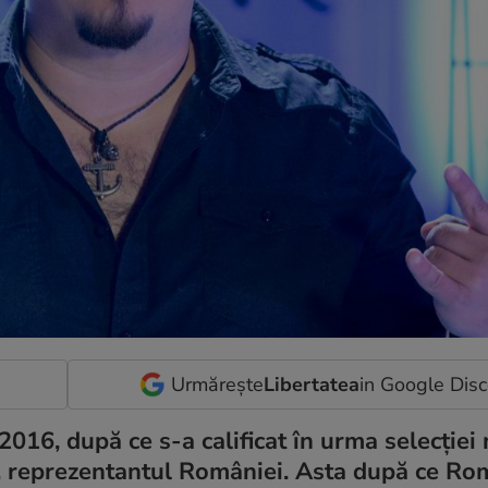
Urmărește
Libertatea
in Google Dis
016, după ce s-a calificat în urma selecției 
n, reprezentantul României. Asta după ce Ro