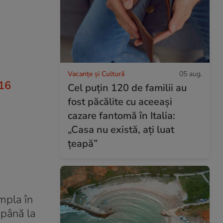
Vacanțe și Cultură
05 aug.
016
Cel puțin 120 de familii au
fost păcălite cu aceeași
cazare fantomă în Italia:
„Casa nu există, ați luat
țeapă”
mpla în
 până la