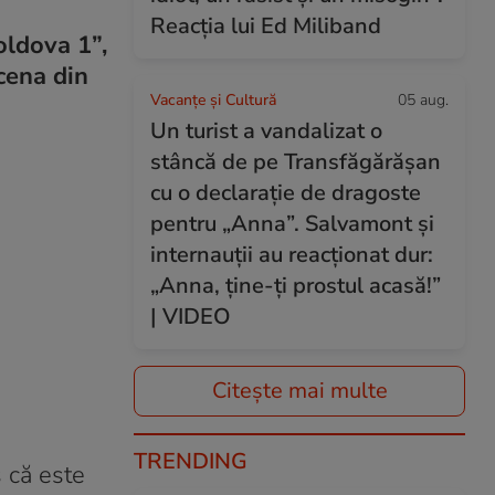
Reacția lui Ed Miliband
oldova 1”,
cena din
Vacanțe și Cultură
05 aug.
Un turist a vandalizat o
stâncă de pe Transfăgărășan
cu o declarație de dragoste
pentru „Anna”. Salvamont și
internauții au reacționat dur:
„Anna, ține-ți prostul acasă!”
| VIDEO
Citește mai multe
TRENDING
s că este