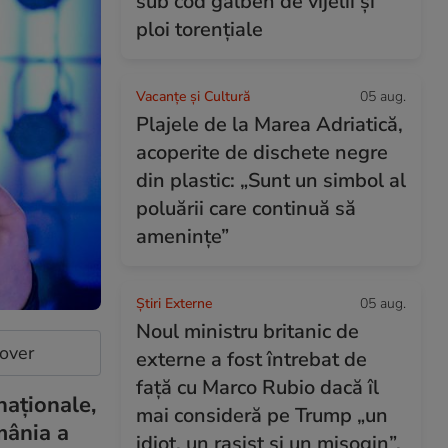
sub cod galben de vijelii și
ploi torențiale
Vacanțe și Cultură
05 aug.
Plajele de la Marea Adriatică,
acoperite de dischete negre
din plastic: „Sunt un simbol al
poluării care continuă să
amenințe”
Știri Externe
05 aug.
Noul ministru britanic de
cover
externe a fost întrebat de
față cu Marco Rubio dacă îl
naționale,
mai consideră pe Trump „un
mânia a
idiot, un rasist și un misogin”.