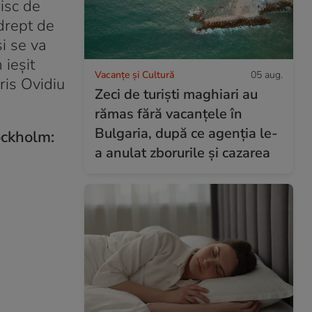
isc de
 drept de
i se va
 ieșit
Vacanțe și Cultură
05 aug.
cris Ovidiu
Zeci de turiști maghiari au
rămas fără vacanțele în
Bulgaria, după ce agenția le-
ockholm:
a anulat zborurile și cazarea