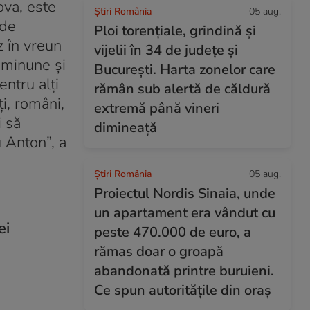
ova, este
Știri România
05 aug.
 de
Ploi torențiale, grindină și
z în vreun
vijelii în 34 de județe și
e minune și
București. Harta zonelor care
entru alți
rămân sub alertă de căldură
i, români,
extremă până vineri
i să
dimineață
u Anton”, a
Știri România
05 aug.
Proiectul Nordis Sinaia, unde
un apartament era vândut cu
ei
peste 470.000 de euro, a
rămas doar o groapă
abandonată printre buruieni.
Ce spun autoritățile din oraș