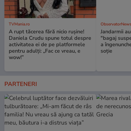
TVMania.ro
ObservatorNews
A rupt tăcerea fără nicio rușine!
Jandarmii au
Daniela Crudu spune totul despre
"bagaj suspec
activitatea ei de pe platformele
a îngenunche
pentru adulți: „Fac ce vreau, e
soție
wow!”
PARTENERI