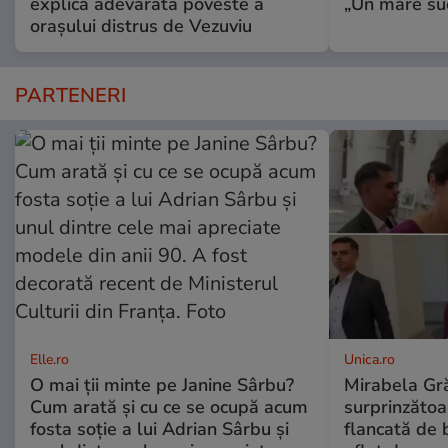
explică adevărata poveste a
„Un mare suc
orașului distrus de Vezuviu
PARTENERI
Elle.ro
Unica.ro
O mai ții minte pe Janine Sârbu?
Mirabela Gră
Cum arată și cu ce se ocupă acum
surprinzătoar
fosta soție a lui Adrian Sârbu și
flancată de 