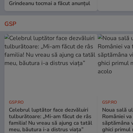
Grindeanu tocmai a făcut anunțul
GSP
GSP.RO
GSP.RO
Celebrul luptător face dezvăluiri
Noua sală u
tulburătoare: „Mi-am făcut de râs
României va 
familia! Nu vreau să ajung ca tatăl
săptămâna vi
meu, băutura i-a distrus viața”
ghici primul 