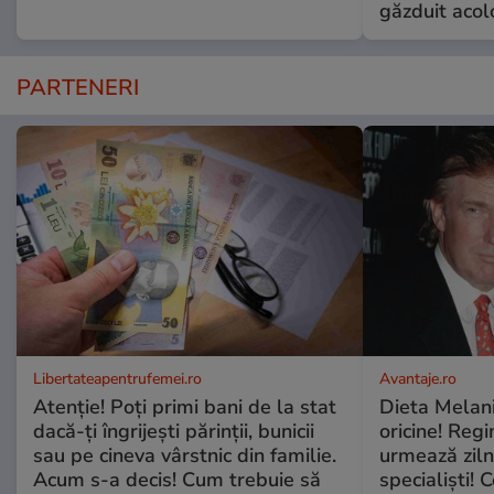
găzduit acol
PARTENERI
Libertateapentrufemei.ro
Avantaje.ro
Atenție! Poți primi bani de la stat
Dieta Melan
dacă-ți îngrijești părinții, bunicii
oricine! Regi
sau pe cineva vârstnic din familie.
urmează zilni
Acum s-a decis! Cum trebuie să
specialiști! 