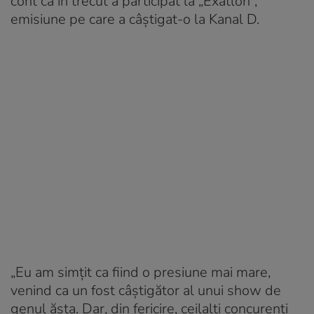
cont că în trecut a participat la „Exatlon”,
emisiune pe care a câștigat-o la Kanal D.
„Eu am simțit ca fiind o presiune mai mare,
venind ca un fost câștigător al unui show de
genul ăsta. Dar, din fericire, ceilalți concurenți