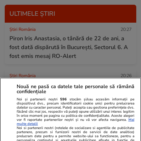
ULTIMELE ȘTIRI
Știri România
20:27
Piron Iris Anastasia, o tânără de 22 de ani, a
fost dată dispărută în București, Sectorul 6. A
fost emis mesaj RO-Alert
Știri România
20:26
Debitul Dunării, în cădere liberă. Hidrologii
Nouă ne pasă ca datele tale personale să rămână
confidențiale
avertizează și asupra riscului de viituri locale
Noi și partenerii noștri
596
stocăm și/sau accesăm informații pe
dispozitivul dvs., precum identificatorii cookie unici pentru prelucrarea
datelor cu caracter personal. Puteți accepta sau gestiona preferințele dvs.
făcând clic mai jos, respectiv vă puteți opune utilizării unui interes legitim
Vacanțe și Cultură
20:19
în orice moment pe pagina cu politica de confidențialitate. Aceste alegeri
vor fi raportate partenerilor noștri și nu vă vor afecta navigarea.
Mai
Satul fantomă din Spania readus la viață:
multe detalii
Noi si partenerii nostri (retelele de socializare si agentiile de publicitate
povestea El Acebuchal din munții Malaga
partenere, precum si furnizorii nostri de servicii de date analitice)
prelucram date pentru a permite website-ului sa functioneze, pentru a
personaliza continutul si anunturile publicitare afisate in functie de