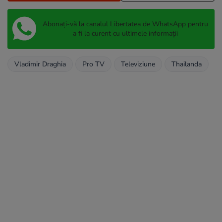
Abonați-vă la canalul Libertatea de WhatsApp pentru
a fi la curent cu ultimele informații
Vladimir Draghia
Pro TV
Televiziune
Thailanda