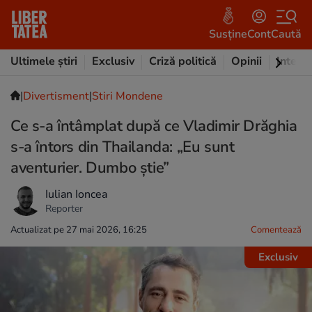
Susține
Cont
Caută
Ultimele știri
Exclusiv
Criză politică
Opinii
Intervi
|
Divertisment
|
Stiri Mondene
Ce s-a întâmplat după ce Vladimir Drăghia
s-a întors din Thailanda: „Eu sunt
aventurier. Dumbo știe”
Iulian Ioncea
Reporter
Actualizat pe 27 mai 2026, 16:25
Comentează
Exclusiv