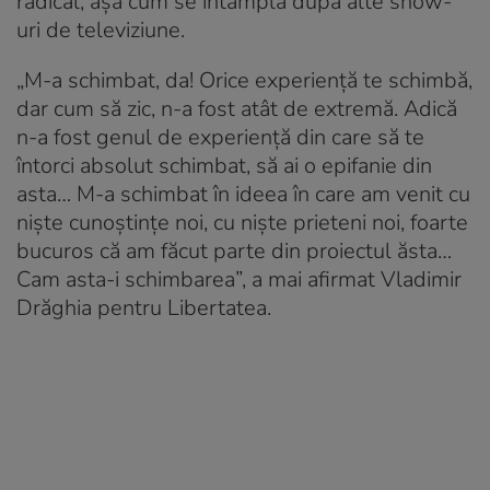
radical, așa cum se întâmplă după alte show-
uri de televiziune.
„M-a schimbat, da! Orice experiență te schimbă,
dar cum să zic, n-a fost atât de extremă. Adică
n-a fost genul de experiență din care să te
întorci absolut schimbat, să ai o epifanie din
asta… M-a schimbat în ideea în care am venit cu
niște cunoștințe noi, cu niște prieteni noi, foarte
bucuros că am făcut parte din proiectul ăsta…
Cam asta-i schimbarea”, a mai afirmat Vladimir
Drăghia pentru Libertatea.