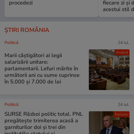
procedezi
fiecare zi și 
acestui stil 
ȘTIRI ROMÂNIA
Politică
24 iul.
Analiză
Marii câștigători ai legii
salarizării unitare:
parlamentarii. Lefuri mărite în
următorii ani cu sume cuprinse
în 5.000 și 7.000 de lei
Politică
24 iul.
SURSE Război politic total. PNL
Exclusiv
pregătește trimiterea acasă a
garniturilor doi și trei din
instituțiile statului și