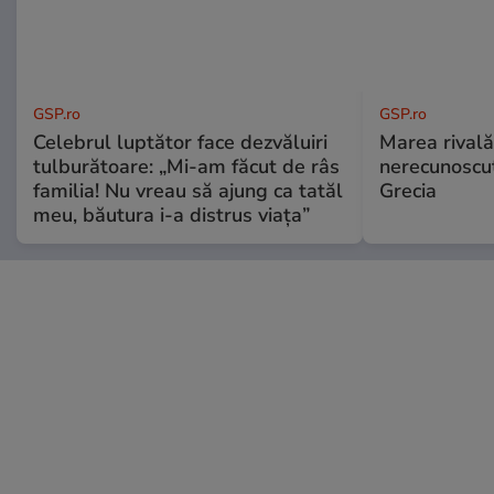
GSP.ro
GSP.ro
Celebrul luptător face dezvăluiri
Marea rivală
tulburătoare: „Mi-am făcut de râs
nerecunoscut
familia! Nu vreau să ajung ca tatăl
Grecia
meu, băutura i-a distrus viața”