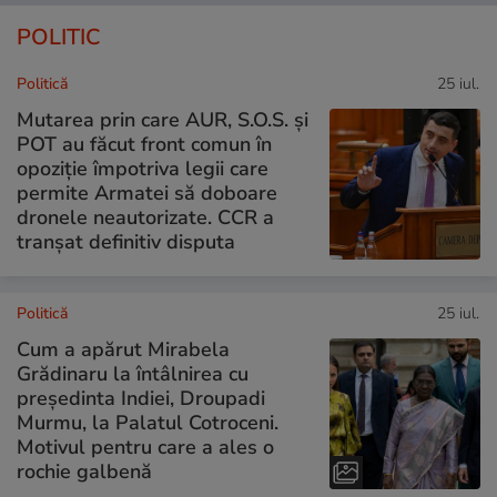
POLITIC
Politică
25 iul.
Mutarea prin care AUR, S.O.S. și
POT au făcut front comun în
opoziție împotriva legii care
permite Armatei să doboare
dronele neautorizate. CCR a
tranșat definitiv disputa
Politică
25 iul.
Cum a apărut Mirabela
Grădinaru la întâlnirea cu
președinta Indiei, Droupadi
Murmu, la Palatul Cotroceni.
Motivul pentru care a ales o
rochie galbenă