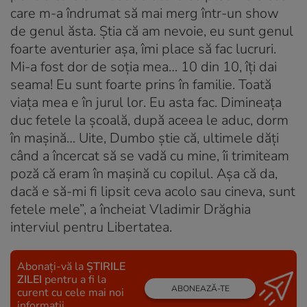
care m-a îndrumat să mai merg într-un show
de genul ăsta. Știa că am nevoie, eu sunt genul
foarte aventurier așa, îmi place să fac lucruri.
Mi-a fost dor de soția mea… 10 din 10, îți dai
seama! Eu sunt foarte prins în familie. Toată
viața mea e în jurul lor. Eu asta fac. Dimineața
duc fetele la școală, după aceea le aduc, dorm
în mașină… Uite, Dumbo știe că, ultimele dăți
când a încercat să se vadă cu mine, îi trimiteam
poză că eram în mașină cu copilul. Așa că da,
dacă e să-mi fi lipsit ceva acolo sau cineva, sunt
fetele mele”, a încheiat Vladimir Drăghia
interviul pentru Libertatea.
Abonați-vă la
ȘTIRILE
ZILEI
pentru a fi la
ABONEAZĂ-TE
curent cu cele mai noi
informații.