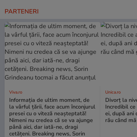
PARTENERI
Viva.ro
Unica.ro
Informația de ultim moment, de
Divorț la nive
la vârful țării, face acum înconjurul
Incredibil ce
presei cu o viteză neașteptată!
ei, după ani 
Nimeni nu credea că se va ajunge
rău când mă
până aici, dar iată-ne, dragi
cetățeni. Breaking news, Sorin