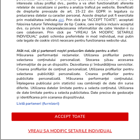
interesele si/sau profilul dvs., pentru a va oferi functionalitati aferente
retelelor de socializare si pentru a analiza traficul pe website. Beneficiati
Știri România
19:45
de drepturile prevazute de art. 15-22 din GDPR in legatura cu
prelucrarea datelor cu caracter personal. Aceste drepturi pot fi exercitate
România a primit un lot de vaccin antirabic
prin modalitatea indicata
aici
. Prin click pe “ACCEPT TOATE”, acceptati
folosirea tuturor Tehnologiilor de tip Cookie, care implica inclusiv acceptul
neconform: a fost plasat în carantină și va fi,
dvs. cu privire la stocarea/accesarea informatiilor de catre Vendor-ii cu
care colaboram. Prin click pe “VREAU SA MODIFIC SETARILE
cel mai probabil, distrus, conform ANMDMR
INDIVIDUAL” puteti schimba preferintele in mod individual, mai putin
cele legate de cookie strict necesare pentru functionarea website-ului.
Atât noi, cât și partenerii noștri prelucrăm datele pentru a oferi:
Citește mai multe
Măsurarea performanței reclamelor. Utilizarea profilurilor pentru
selectarea conținutului personalizat. Stocarea și/sau accesarea
informațiilor de pe un dispozitiv. Dezvoltarea și îmbunătățirea serviciilor.
Crearea profilurilor de conținut personalizat. Utilizarea profilurilor pentru
selectarea publicității personalizate. Crearea profilurilor pentru
TRENDING
publicitate personalizată. Măsurarea performanței conținutului.
Înțelegerea publicului prin statistici sau combinații de date din surse
diferite. Utilizarea datelor limitate pentru a selecta conținutul. Utilizarea
Știri România
16:00
de date limitate pentru a selecta publicitatea. Date precise de geolocație
și identificarea prin scanarea dispozitivului.
Român întors acasă după 25 de ani în
Listă parteneri (furnizori)
Germania: „Și urzica e mai faină aici decât
trandafirii dincolo”
ACCEPT TOATE
VREAU SA MODIFIC SETARILE INDIVIDUAL
Știri România
12:08