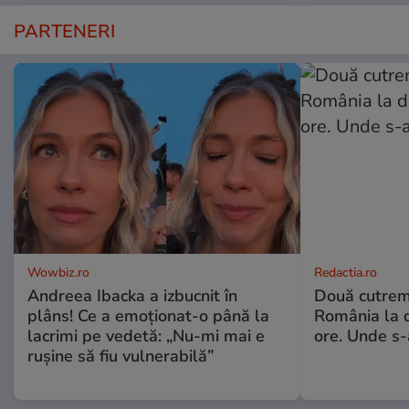
PARTENERI
Wowbiz.ro
Redactia.ro
Andreea Ibacka a izbucnit în
Două cutrem
plâns! Ce a emoționat-o până la
România la d
lacrimi pe vedetă: „Nu-mi mai e
ore. Unde s
rușine să fiu vulnerabilă”