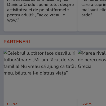
Daniela Crudu spune totul despre
care a cupri
activitatea ei de pe platformele
mai sunt eli
pentru adulți: „Fac ce vreau, e
arde"
wow!”
PARTENERI
GSP.ro
GSP.ro