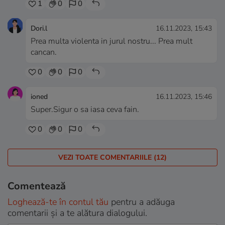
1
0
0
Dori.l
16.11.2023, 15:43
Prea multa violenta in jurul nostru... Prea mult
cancan.
0
0
0
ioned
16.11.2023, 15:46
Super.Sigur o sa iasa ceva fain.
0
0
0
VEZI TOATE COMENTARIILE (12)
Comentează
Loghează-te în contul tău
pentru a adăuga
comentarii și a te alătura dialogului.