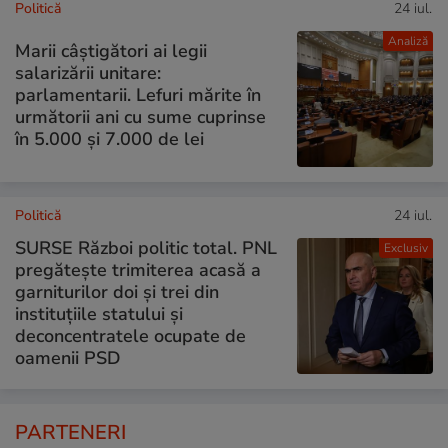
Politică
24 iul.
Analiză
Marii câștigători ai legii
salarizării unitare:
parlamentarii. Lefuri mărite în
următorii ani cu sume cuprinse
în 5.000 și 7.000 de lei
Politică
24 iul.
SURSE Război politic total. PNL
Exclusiv
pregătește trimiterea acasă a
garniturilor doi și trei din
instituțiile statului și
deconcentratele ocupate de
oamenii PSD
PARTENERI