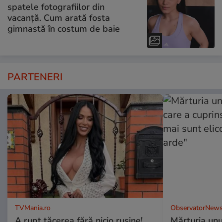
spatele fotografiilor din
vacanță. Cum arată fosta
gimnastă în costum de baie
PARTENERI
TVMania.ro
ObservatorNews
A rupt tăcerea fără nicio rușine!
Mărturia unu