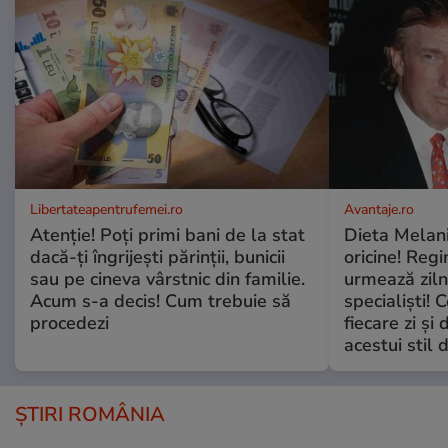
Libertateapentrufemei.ro
Avantaje.ro
Atenție! Poți primi bani de la stat
Dieta Melan
dacă-ți îngrijești părinții, bunicii
oricine! Regi
sau pe cineva vârstnic din familie.
urmează zilni
Acum s-a decis! Cum trebuie să
specialiști! 
procedezi
fiecare zi și 
acestui stil 
ȘTIRI ROMÂNIA