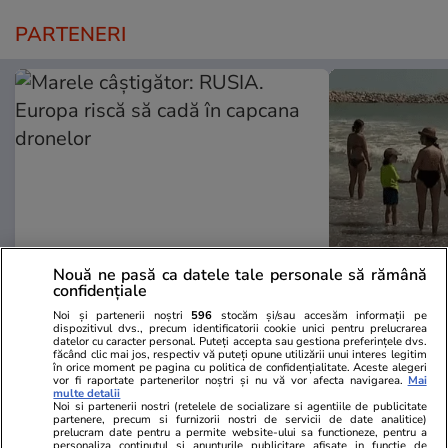
PARTENERI
Nouă ne pasă ca datele tale personale să rămână
confidențiale
Mediafax.ro
StirileKanalD.ro
Noi și partenerii noștri
596
stocăm și/sau accesăm informații pe
Marele câștigător: RUSIA. Europa
Femeie lovit
dispozitivul dvs., precum identificatorii cookie unici pentru prelucrarea
datelor cu caracter personal. Puteți accepta sau gestiona preferințele dvs.
riscă să cadă în capcana dronelor
făcea plajă: „
făcând clic mai jos, respectiv vă puteți opune utilizării unui interes legitim
în orice moment pe pagina cu politica de confidențialitate. Aceste alegeri
vor fi raportate partenerilor noștri și nu vă vor afecta navigarea.
Mai
multe detalii
Noi si partenerii nostri (retelele de socializare si agentiile de publicitate
partenere, precum si furnizorii nostri de servicii de date analitice)
PROMO
prelucram date pentru a permite website-ului sa functioneze, pentru a
personaliza continutul si anunturile publicitare afisate in functie de