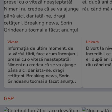
Viva.ro
Unica.ro
Informația de ultim moment, de
Divorț la nive
la vârful țării, face acum înconjurul
Incredibil ce
presei cu o viteză neașteptată!
ei, după ani 
Nimeni nu credea că se va ajunge
rău când mă
până aici, dar iată-ne, dragi
cetățeni. Breaking news, Sorin
Grindeanu tocmai a făcut anunțul
GSP