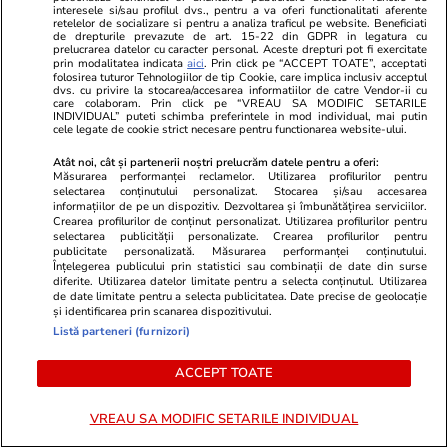
interesele si/sau profilul dvs., pentru a va oferi functionalitati aferente
retelelor de socializare si pentru a analiza traficul pe website. Beneficiati
de drepturile prevazute de art. 15-22 din GDPR in legatura cu
prelucrarea datelor cu caracter personal. Aceste drepturi pot fi exercitate
prin modalitatea indicata
aici
. Prin click pe “ACCEPT TOATE”, acceptati
folosirea tuturor Tehnologiilor de tip Cookie, care implica inclusiv acceptul
dvs. cu privire la stocarea/accesarea informatiilor de catre Vendor-ii cu
care colaboram. Prin click pe “VREAU SA MODIFIC SETARILE
INDIVIDUAL” puteti schimba preferintele in mod individual, mai putin
cele legate de cookie strict necesare pentru functionarea website-ului.
Atât noi, cât și partenerii noștri prelucrăm datele pentru a oferi:
Măsurarea performanței reclamelor. Utilizarea profilurilor pentru
selectarea conținutului personalizat. Stocarea și/sau accesarea
informațiilor de pe un dispozitiv. Dezvoltarea și îmbunătățirea serviciilor.
Crearea profilurilor de conținut personalizat. Utilizarea profilurilor pentru
selectarea publicității personalizate. Crearea profilurilor pentru
publicitate personalizată. Măsurarea performanței conținutului.
Advertorial
Advertorial
Înțelegerea publicului prin statistici sau combinații de date din surse
Smart is the new chic: Cum ne
Înscrie-te ac
diferite. Utilizarea datelor limitate pentru a selecta conținutul. Utilizarea
de date limitate pentru a selecta publicitatea. Date precise de geolocație
ajută tehnologia să ne reinventăm
voucher de 5
și identificarea prin scanarea dispozitivului.
Listă parteneri (furnizori)
PARTENERI
ACCEPT TOATE
VREAU SA MODIFIC SETARILE INDIVIDUAL