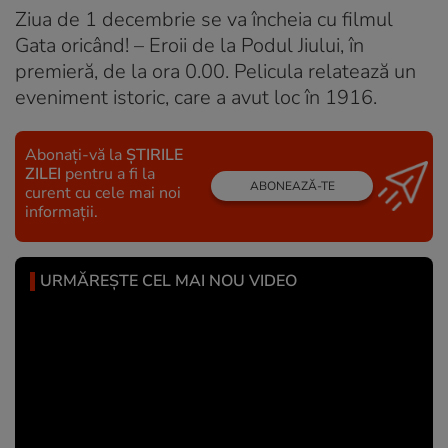
Ziua de 1 decembrie se va încheia cu filmul
Gata oricând! – Eroii de la Podul Jiului, în
premieră, de la ora 0.00. Pelicula relatează un
eveniment istoric, care a avut loc în 1916.
Abonați-vă la
ȘTIRILE
ZILEI
pentru a fi la
ABONEAZĂ-TE
curent cu cele mai noi
informații.
URMĂREȘTE CEL MAI NOU VIDEO