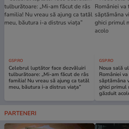
GSP.RO
GSP.RO
Celebrul luptător face dezvăluiri
Noua sală u
tulburătoare: „Mi-am făcut de râs
României va 
familia! Nu vreau să ajung ca tatăl
săptămâna vi
meu, băutura i-a distrus viața”
ghici primul 
găzduit acol
PARTENERI