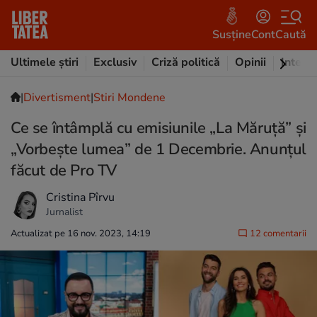
Susține
Cont
Caută
Ultimele știri
Exclusiv
Criză politică
Opinii
Intervi
|
Divertisment
|
Stiri Mondene
Ce se întâmplă cu emisiunile „La Măruță” și
„Vorbește lumea” de 1 Decembrie. Anunțul
făcut de Pro TV
Cristina Pîrvu
Jurnalist
Actualizat pe 16 nov. 2023, 14:19
12 comentarii