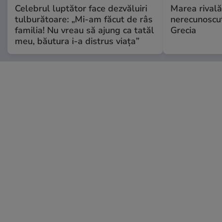
Celebrul luptător face dezvăluiri
Marea rivală
tulburătoare: „Mi-am făcut de râs
nerecunoscut
familia! Nu vreau să ajung ca tatăl
Grecia
meu, băutura i-a distrus viața”