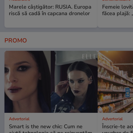
Marele câștigător: RUSIA. Europa
Femeie lovit
riscă să cadă în capcana dronelor
făcea plajă: „
PROMO
Advertorial
Advertorial
Smart is the new chic: Cum ne
Înscrie-te ac