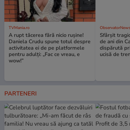
TVMania.ro
ObservatorNews
A rupt tăcerea fără nicio rușine!
Sfârşit tragi
Daniela Crudu spune totul despre
de ani din C
activitatea ei de pe platformele
dispărută pr
pentru adulți: „Fac ce vreau, e
ucisă de tre
wow!”
PARTENERI