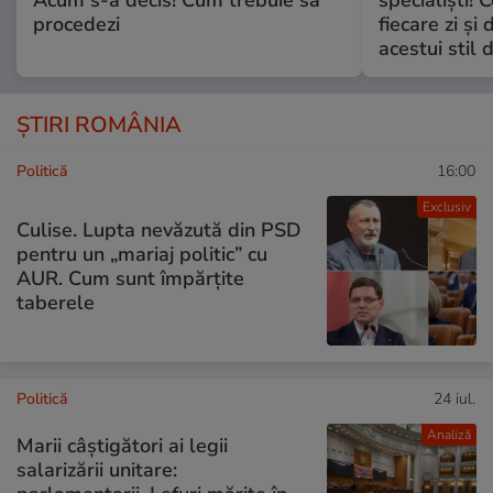
procedezi
fiecare zi și 
acestui stil 
ȘTIRI ROMÂNIA
Politică
16:00
Exclusiv
Culise. Lupta nevăzută din PSD
pentru un „mariaj politic” cu
AUR. Cum sunt împărțite
taberele
Politică
24 iul.
Analiză
Marii câștigători ai legii
salarizării unitare: