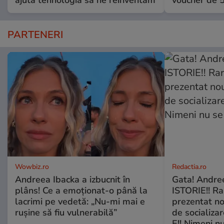
ajută tehnologia să ne reinventăm
voucher de 5
PARTENERI
Wowbiz.ro
Redactia.ro
Andreea Ibacka a izbucnit în
Gata! Andre
plâns! Ce a emoționat-o până la
ISTORIE!! Ra
lacrimi pe vedetă: „Nu-mi mai e
prezentat no
rușine să fiu vulnerabilă”
de socializa
E!! Nimeni nu