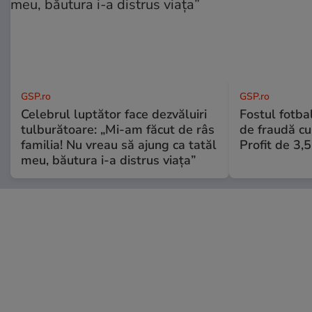
GSP.ro
GSP.ro
Celebrul luptător face dezvăluiri
Fostul fotba
tulburătoare: „Mi-am făcut de râs
de fraudă cu 
familia! Nu vreau să ajung ca tatăl
Profit de 3,
meu, băutura i-a distrus viața”