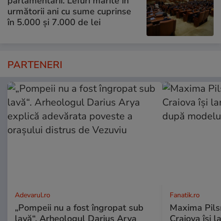
parlamentarii. Lefuri mărite în
următorii ani cu sume cuprinse
în 5.000 și 7.000 de lei
PARTENERI
Adevarul.ro
Fanatik.ro
„Pompeii nu a fost îngropat sub
Maxima Pilsn
lavă“. Arheologul Darius Arya
Craiova își 