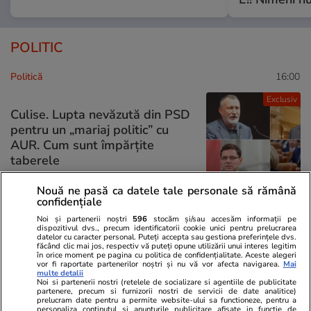
POLITIC
Politică
16:00
Exclusiv
Culise. Lupta nevăzută din PSD
pentru un „mariaj politic” cu
AUR. Cum sunt împărțite
taberele
Nouă ne pasă ca datele tale personale să rămână
confidențiale
Noi și partenerii noștri
596
stocăm și/sau accesăm informații pe
Politică
25 iul.
dispozitivul dvs., precum identificatorii cookie unici pentru prelucrarea
datelor cu caracter personal. Puteți accepta sau gestiona preferințele dvs.
Mutarea prin care AUR, S.O.S. și
făcând clic mai jos, respectiv vă puteți opune utilizării unui interes legitim
în orice moment pe pagina cu politica de confidențialitate. Aceste alegeri
POT au făcut front comun în
vor fi raportate partenerilor noștri și nu vă vor afecta navigarea.
Mai
opoziție împotriva legii care
multe detalii
Noi si partenerii nostri (retelele de socializare si agentiile de publicitate
permite Armatei să doboare
partenere, precum si furnizorii nostri de servicii de date analitice)
prelucram date pentru a permite website-ului sa functioneze, pentru a
dronele neautorizate. CCR a
personaliza continutul si anunturile publicitare afisate in functie de