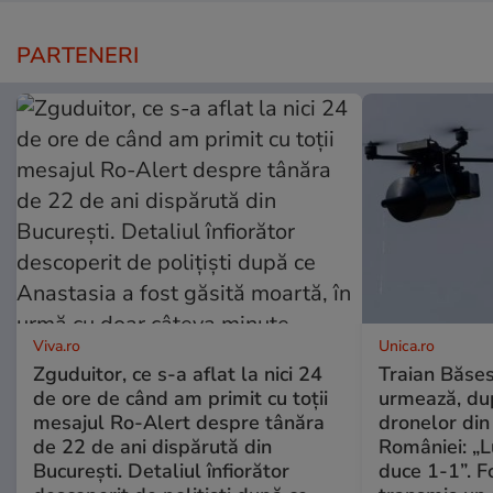
PARTENERI
Viva.ro
Unica.ro
Zguduitor, ce s-a aflat la nici 24
Traian Băses
de ore de când am primit cu toții
urmează, du
mesajul Ro-Alert despre tânăra
dronelor din 
de 22 de ani dispărută din
României: „L
București. Detaliul înfiorător
duce 1-1”. F