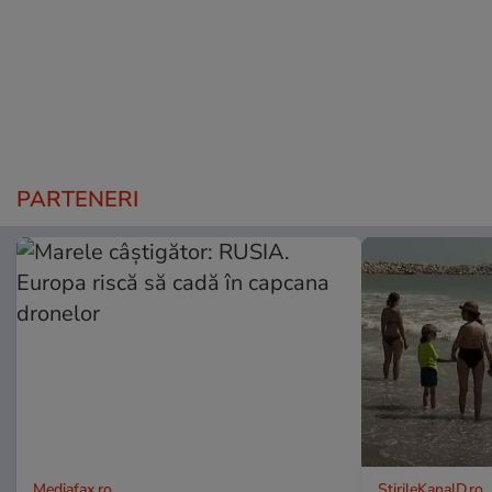
PARTENERI
Mediafax.ro
StirileKanalD.ro