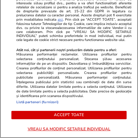
tranșat definitiv disputa
interesele si/sau profilul dvs., pentru a va oferi functionalitati aferente
retelelor de socializare si pentru a analiza traficul pe website. Beneficiati
de drepturile prevazute de art. 15-22 din GDPR in legatura cu
prelucrarea datelor cu caracter personal. Aceste drepturi pot fi exercitate
prin modalitatea indicata
aici
. Prin click pe “ACCEPT TOATE”, acceptati
folosirea tuturor Tehnologiilor de tip Cookie, care implica inclusiv acceptul
PARTENERI
dvs. cu privire la stocarea/accesarea informatiilor de catre Vendor-ii cu
care colaboram. Prin click pe “VREAU SA MODIFIC SETARILE
INDIVIDUAL” puteti schimba preferintele in mod individual, mai putin
cele legate de cookie strict necesare pentru functionarea website-ului.
Atât noi, cât și partenerii noștri prelucrăm datele pentru a oferi:
Măsurarea performanței reclamelor. Utilizarea profilurilor pentru
selectarea conținutului personalizat. Stocarea și/sau accesarea
informațiilor de pe un dispozitiv. Dezvoltarea și îmbunătățirea serviciilor.
Crearea profilurilor de conținut personalizat. Utilizarea profilurilor pentru
selectarea publicității personalizate. Crearea profilurilor pentru
publicitate personalizată. Măsurarea performanței conținutului.
Înțelegerea publicului prin statistici sau combinații de date din surse
diferite. Utilizarea datelor limitate pentru a selecta conținutul. Utilizarea
de date limitate pentru a selecta publicitatea. Date precise de geolocație
și identificarea prin scanarea dispozitivului.
Listă parteneri (furnizori)
Fanatik.ro
Spotmedia.ro
ACCEPT TOATE
Un fotbalist român, suspectat de
Cum ne prost
fraudă de 3,5 milioane de euro
propriu! Ce-
prin intermediul unor site-uri de
de știință
VREAU SA MODIFIC SETARILE INDIVIDUAL
matrimoniale