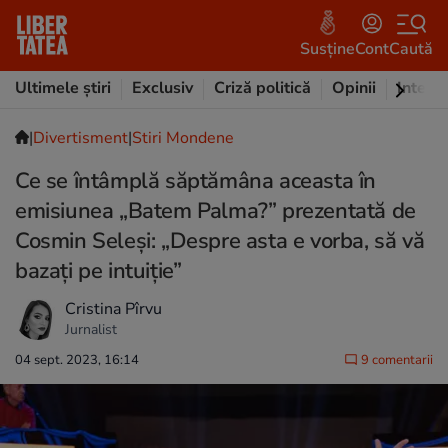
Susține
Cont
Caută
Ultimele știri
Exclusiv
Criză politică
Opinii
Intervi
|
Divertisment
|
Stiri Mondene
Ce se întâmplă săptămâna aceasta în
emisiunea „Batem Palma?” prezentată de
Cosmin Seleși: „Despre asta e vorba, să vă
bazați pe intuiție”
Cristina Pîrvu
Jurnalist
04 sept. 2023, 16:14
9 comentarii