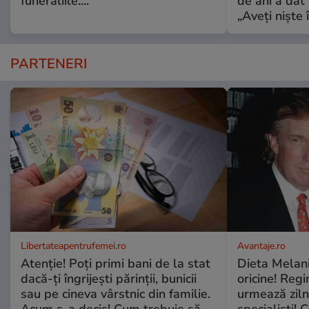
funeraliile....
de ani a dat 
„Aveți niște î
PARTENERI
Libertateapentrufemei.ro
Avantaje.ro
Atenție! Poți primi bani de la stat
Dieta Melan
dacă-ți îngrijești părinții, bunicii
oricine! Regi
sau pe cineva vârstnic din familie.
urmează zilni
Acum s-a decis! Cum trebuie să
specialiști! 