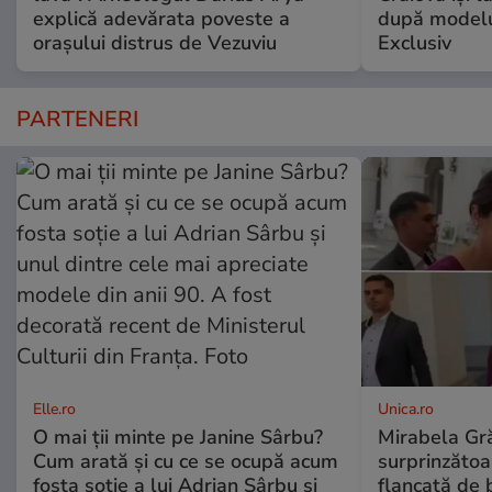
explică adevărata poveste a
după modelu
orașului distrus de Vezuviu
Exclusiv
PARTENERI
Elle.ro
Unica.ro
O mai ții minte pe Janine Sârbu?
Mirabela Gră
Cum arată și cu ce se ocupă acum
surprinzătoar
fosta soție a lui Adrian Sârbu și
flancată de 