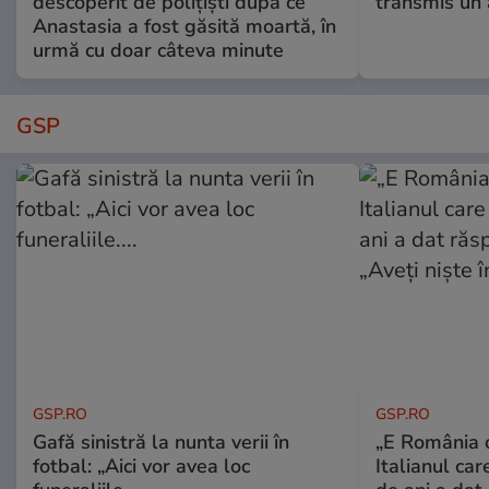
descoperit de polițiști după ce
transmis un 
Anastasia a fost găsită moartă, în
urmă cu doar câteva minute
GSP
GSP.RO
GSP.RO
Gafă sinistră la nunta verii în
„E România o
fotbal: „Aici vor avea loc
Italianul car