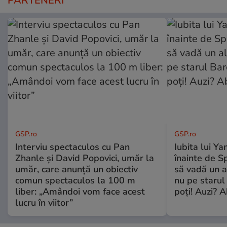
PARTENERI
GSP.ro
GSP.ro
Interviu spectaculos cu Pan
Iubita lui Ya
Zhanle și David Popovici, umăr la
înainte de S
umăr, care anunță un obiectiv
să vadă un a
comun spectaculos la 100 m
nu pe starul 
liber: „Amândoi vom face acest
poți! Auzi? A
lucru în viitor”