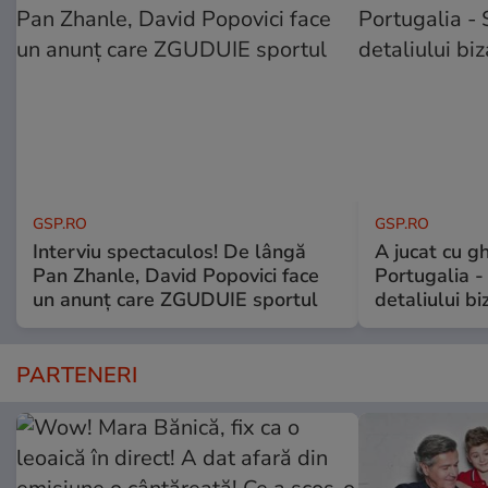
GSP.RO
GSP.RO
Interviu spectaculos! De lângă
A jucat cu gh
Pan Zhanle, David Popovici face
Portugalia -
un anunț care ZGUDUIE sportul
detaliului bi
PARTENERI