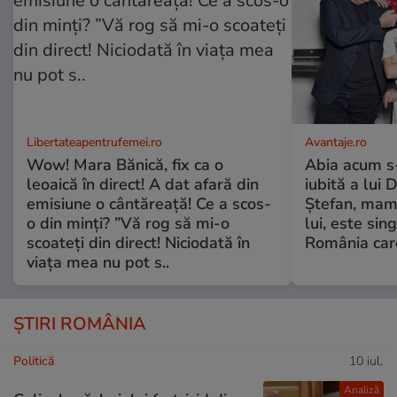
Libertateapentrufemei.ro
Avantaje.ro
Wow! Mara Bănică, fix ca o
Abia acum s-
leoaică în direct! A dat afară din
iubită a lui 
emisiune o cântăreață! Ce a scos-
Ștefan, mama 
o din minți? ”Vă rog să mi-o
lui, este si
scoateți din direct! Niciodată în
România care
viața mea nu pot s..
ȘTIRI ROMÂNIA
Politică
10 iul.
Analiză