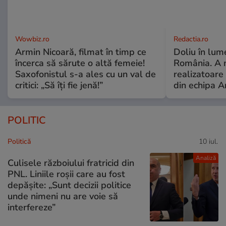
Wowbiz.ro
Redactia.ro
Armin Nicoară, filmat în timp ce
Doliu în lume
încerca să sărute o altă femeie!
România. A 
Saxofonistul s-a ales cu un val de
realizatoare 
critici: „Să îți fie jenă!”
din echipa A
POLITIC
Politică
10 iul.
Analiză
Culisele războiului fratricid din
PNL. Liniile roșii care au fost
depășite: „Sunt decizii politice
unde nimeni nu are voie să
interfereze”