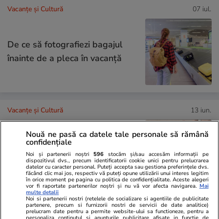
Vacanțe și Cultură
07 iul.
De ce să fotografiezi bagajul
înainte de a pleca în vacanță
Vacanțe și Cultură
13 iun.
Nouă ne pasă ca datele tale personale să rămână
confidențiale
Ce să iei cu tine în vacanță: lista
Noi și partenerii noștri
596
stocăm și/sau accesăm informații pe
completă de lucruri esențiale
dispozitivul dvs., precum identificatorii cookie unici pentru prelucrarea
datelor cu caracter personal. Puteți accepta sau gestiona preferințele dvs.
făcând clic mai jos, respectiv vă puteți opune utilizării unui interes legitim
în orice moment pe pagina cu politica de confidențialitate. Aceste alegeri
vor fi raportate partenerilor noștri și nu vă vor afecta navigarea.
Mai
multe detalii
Noi si partenerii nostri (retelele de socializare si agentiile de publicitate
partenere, precum si furnizorii nostri de servicii de date analitice)
Tehnologie
17 iun.
prelucram date pentru a permite website-ului sa functioneze, pentru a
personaliza continutul si anunturile publicitare afisate in functie de