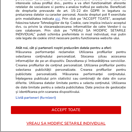
interesele si/sau profilul dvs., pentru a va oferi functionalitati aferente
retelelor de socializare si pentru a analiza traficul pe website. Beneficiati
de drepturile prevazute de art. 15-22 din GDPR in legatura cu
prelucrarea datelor cu caracter personal. Aceste drepturi pot fi exercitate
De ce nu trebuie să setezi aerul
prin modalitatea indicata
aici
. Prin click pe “ACCEPT TOATE”, acceptati
folosirea tuturor Tehnologiilor de tip Cookie, care implica inclusiv acceptul
condiţionat la 16°C
dvs. cu privire la stocarea/accesarea informatiilor de catre Vendor-ii cu
care colaboram. Prin click pe “VREAU SA MODIFIC SETARILE
INDIVIDUAL” puteti schimba preferintele in mod individual, mai putin
cele legate de cookie strict necesare pentru functionarea website-ului.
Atât noi, cât și partenerii noștri prelucrăm datele pentru a oferi:
Măsurarea performanței reclamelor. Utilizarea profilurilor pentru
Știri România
10 iul.
selectarea conținutului personalizat. Stocarea și/sau accesarea
informațiilor de pe un dispozitiv. Dezvoltarea și îmbunătățirea serviciilor.
Crearea profilurilor de conținut personalizat. Utilizarea profilurilor pentru
Câte persoane vor mai locui în
selectarea publicității personalizate. Crearea profilurilor pentru
publicitate personalizată. Măsurarea performanței conținutului.
România în 2080. Un sfert din
Înțelegerea publicului prin statistici sau combinații de date din surse
diferite. Utilizarea datelor limitate pentru a selecta conținutul. Utilizarea
populație va avea peste 65 de
de date limitate pentru a selecta publicitatea. Date precise de geolocație
și identificarea prin scanarea dispozitivului.
ani
Listă parteneri (furnizori)
ACCEPT TOATE
Știri România
10 iul.
VREAU SA MODIFIC SETARILE INDIVIDUAL
Cinci resturi de dronă au fost