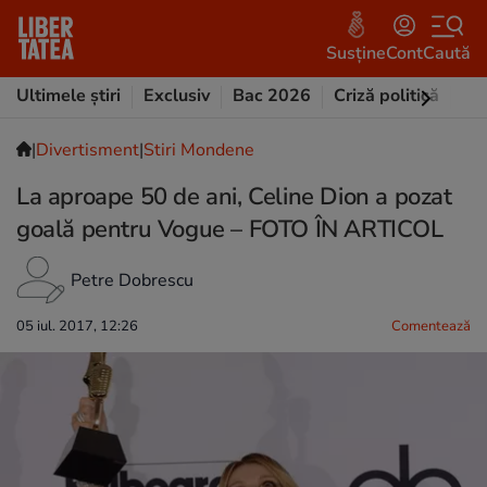
Susține
Cont
Caută
Ultimele știri
Exclusiv
Bac 2026
Criză politică
Opi
|
Divertisment
|
Stiri Mondene
La aproape 50 de ani, Celine Dion a pozat
goală pentru Vogue – FOTO ÎN ARTICOL
Petre Dobrescu
05 iul. 2017, 12:26
Comentează