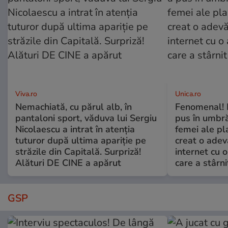
Viva.ro
Unica.ro
Nemachiată, cu părul alb, în
Fenomenal! 
pantaloni sport, văduva lui Sergiu
pus în umbră
Nicolaescu a intrat în atenția
femei ale pl
tuturor după ultima apariție pe
creat o adev
străzile din Capitală. Surpriză!
internet cu o
Alături DE CINE a apărut
care a stârni
GSP