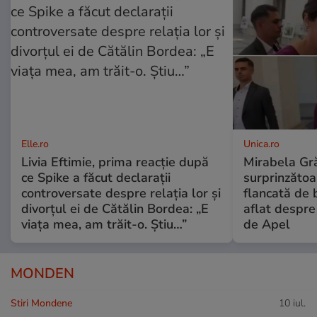
Elle.ro
Unica.ro
Livia Eftimie, prima reacție după
Mirabela Gră
ce Spike a făcut declarații
surprinzătoar
controversate despre relația lor și
flancată de 
divorțul ei de Cătălin Bordea: „E
aflat despre
viața mea, am trăit-o. Știu…”
de Apel
MONDEN
Stiri Mondene
10 iul.