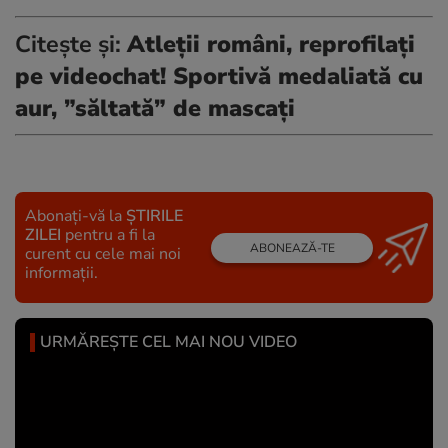
Citește și:
Atleții români, reprofilați
pe videochat! Sportivă medaliată cu
aur, ”săltată” de mascați
Abonați-vă la
ȘTIRILE
ZILEI
pentru a fi la
ABONEAZĂ-TE
curent cu cele mai noi
informații.
URMĂREȘTE CEL MAI NOU VIDEO