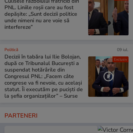
Culisele războiului fratricid din
PNL. Liniile roșii care au fost
depășite: „Sunt decizii politice
unde nimeni nu are voie să
interfereze”
Politică
09 iul.
Decizii în tabăra lui Ilie Bolojan,
Exclusiv
după ce Tribunalul București a
suspendat hotărârile din
Congresul PNL: „Facem câte
congrese va fi nevoie, cu același
statut. Îi executăm pe puciști de
la șefia organizațiilor” – Surse
PARTENERI