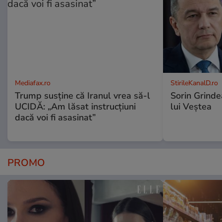
Mediafax.ro
StirileKanalD.ro
Trump susține că Iranul vrea să-l
Sorin Grinde
UCIDĂ: „Am lăsat instrucțiuni
lui Veștea
dacă voi fi asasinat”
PROMO