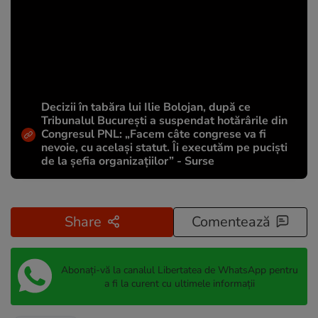
Decizii în tabăra lui Ilie Bolojan, după ce
Tribunalul București a suspendat hotărârile din
Congresul PNL: „Facem câte congrese va fi
nevoie, cu același statut. Îi executăm pe puciști
de la șefia organizațiilor” - Surse
Share
Comentează
Abonați-vă la canalul Libertatea de WhatsApp pentru
a fi la curent cu ultimele informații