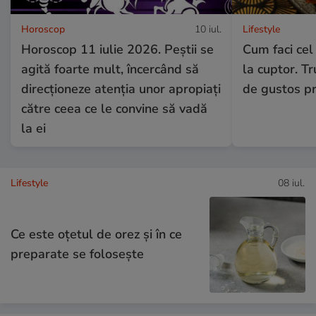
Horoscop
10 iul.
Lifestyle
Horoscop 11 iulie 2026. Peștii se
Cum faci cel
agită foarte mult, încercând să
la cuptor. Tru
direcționeze atenția unor apropiați
de gustos pr
către ceea ce le convine să vadă
la ei
Lifestyle
08 iul.
Ce este oțetul de orez și în ce
preparate se folosește