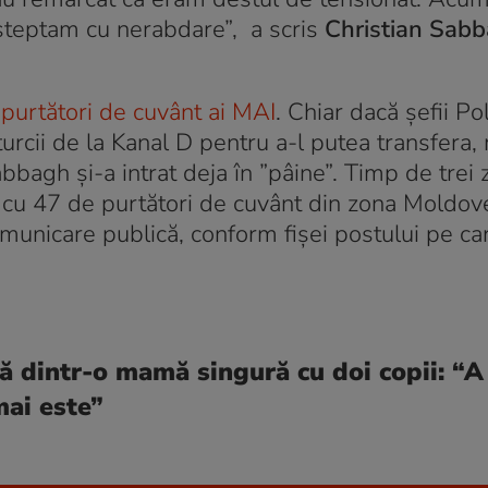
 asteptam cu nerabdare”, a scris
Christian Sab
 purtători de cuvânt ai MAI
. Chiar dacă șefii Pol
urcii de la Kanal D pentru a-l putea transfera,
bbagh și-a intrat deja în ”pâine”. Timp de trei z
ă cu 47 de purtători de cuvânt din zona Moldov
municare publică, conform fișei postului pe car
 dintr-o mamă singură cu doi copii: “A 
mai este”