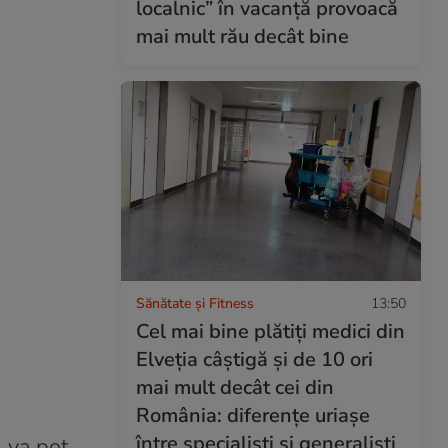
localnic” în vacanță provoacă
mai mult rău decât bine
Sănătate și Fitness
13:50
Cel mai bine plătiți medici din
Elveția câștigă și de 10 ori
mai mult decât cei din
România: diferențe uriașe
între specialiști și generaliști
m va pot