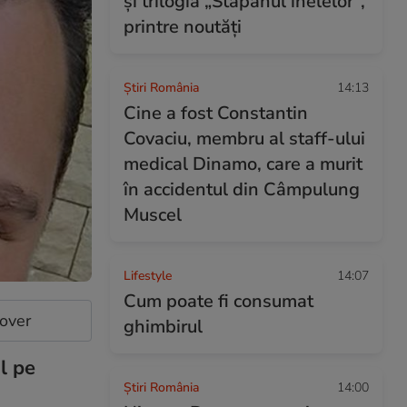
și trilogia „Stăpânul inelelor”,
printre noutăți
Știri România
14:13
Cine a fost Constantin
Covaciu, membru al staff-ului
medical Dinamo, care a murit
în accidentul din Câmpulung
Muscel
Lifestyle
14:07
Cum poate fi consumat
cover
ghimbirul
l pe
Știri România
14:00