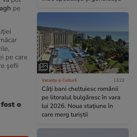
bagh
pe
iției
 măcar
ile,
ei pe care
e șefii
Vacanțe și Cultură
13:23
Câți bani cheltuiesc românii
pe litoralul bulgăresc în vara
fost o
lui 2026. Noua stațiune în
care merg turiștii