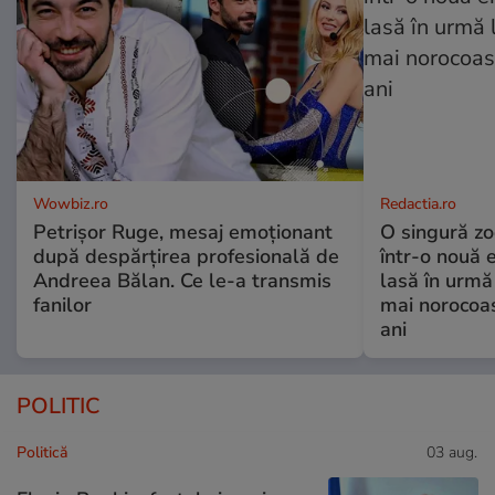
Wowbiz.ro
Redactia.ro
Petrișor Ruge, mesaj emoționant
O singură zo
după despărțirea profesională de
într-o nouă 
Andreea Bălan. Ce le-a transmis
lasă în urmă 
fanilor
mai norocoas
ani
POLITIC
Politică
03 aug.