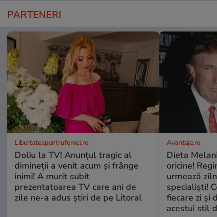
PARTENERI
Libertateapentrufemei.ro
Avantaje.ro
Doliu la TV! Anunțul tragic al
Dieta Melan
dimineții a venit acum și frânge
oricine! Regi
inimi! A murit subit
urmează zilni
prezentatoarea TV care ani de
specialiști! 
zile ne-a adus știri de pe Litoral
fiecare zi și 
acestui stil 