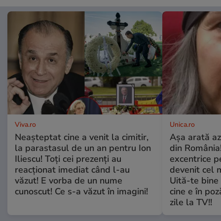
Viva.ro
Unica.ro
Neașteptat cine a venit la cimitir,
Așa arată az
la parastasul de un an pentru Ion
din România!
Iliescu! Toți cei prezenți au
excentrice pe
reacționat imediat când l-au
devenit cel 
văzut! E vorba de un nume
Uită-te bine 
cunoscut! Ce s-a văzut în imagini!
cine e în poz
zile la TV!!