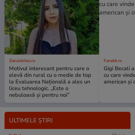
ZiaruldeIasi.ro
Fanatik.ro
Motivul interesant pentru care o
Gigi Becali a
elevă din rural cu o medie de top
cu care vind
la Evaluarea Națională a ales un
american și o
liceu tehnologic. „Este o
nebuloasă și pentru noi”
ULTIMELE ȘTIRI