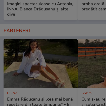
Imagini spectaculoase cu Antonia,
proba orală
INNA, Bianca Drăgușanu și alte
pregătit ca
dive
PARTENERI
GSP.ro
GSP.ro
Emma Răducanu și „cea mai bună
Cum s-au re
resetare din toate timpurile” » În
și soția Cris