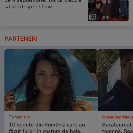
pe 4 septembrie. Tot ce trebuie
să știi despre show
PARTENERI
TVMania.ro
ObservatorNews
10 vedete din România care au
Bacalaureat
făcut furori în costum de baie.
toamnă. Reac