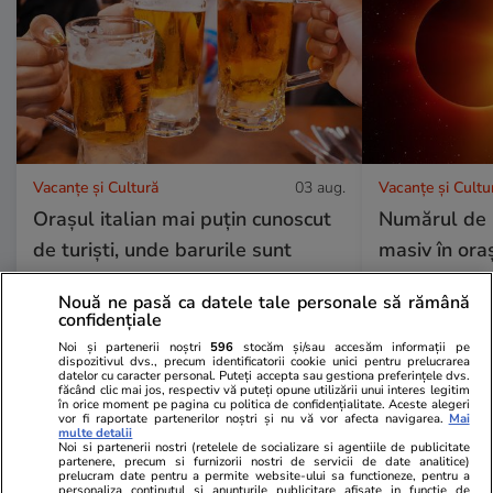
Vacanțe și Cultură
03 aug.
Vacanțe și Cultu
Orașul italian mai puțin cunoscut
Numărul de r
de turiști, unde barurile sunt
masiv în or
deschide până la ora 01:30 și o
se va vedea 
Nouă ne pasă ca datele tale personale să rămână
bere costă 5 euro
soare din ult
confidențiale
Noi și partenerii noștri
596
stocăm și/sau accesăm informații pe
dispozitivul dvs., precum identificatorii cookie unici pentru prelucrarea
datelor cu caracter personal. Puteți accepta sau gestiona preferințele dvs.
făcând clic mai jos, respectiv vă puteți opune utilizării unui interes legitim
în orice moment pe pagina cu politica de confidențialitate. Aceste alegeri
vor fi raportate partenerilor noștri și nu vă vor afecta navigarea.
Mai
Lifestyle
01 aug.
multe detalii
Noi si partenerii nostri (retelele de socializare si agentiile de publicitate
partenere, precum si furnizorii nostri de servicii de date analitice)
prelucram date pentru a permite website-ului sa functioneze, pentru a
Cum se face cafeaua la presa
personaliza continutul si anunturile publicitare afisate in functie de