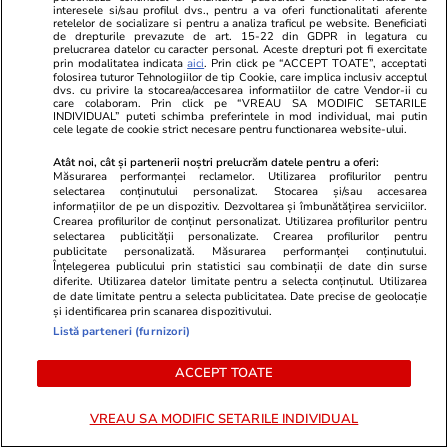
interesele si/sau profilul dvs., pentru a va oferi functionalitati aferente
franceză – cum funcționează și
retelelor de socializare si pentru a analiza traficul pe website. Beneficiati
de drepturile prevazute de art. 15-22 din GDPR in legatura cu
prelucrarea datelor cu caracter personal. Aceste drepturi pot fi exercitate
care sunt avantajele
prin modalitatea indicata
aici
. Prin click pe “ACCEPT TOATE”, acceptati
folosirea tuturor Tehnologiilor de tip Cookie, care implica inclusiv acceptul
dvs. cu privire la stocarea/accesarea informatiilor de catre Vendor-ii cu
care colaboram. Prin click pe “VREAU SA MODIFIC SETARILE
INDIVIDUAL” puteti schimba preferintele in mod individual, mai putin
cele legate de cookie strict necesare pentru functionarea website-ului.
Lifestyle
15 iul.
Atât noi, cât și partenerii noștri prelucrăm datele pentru a oferi:
Măsurarea performanței reclamelor. Utilizarea profilurilor pentru
selectarea conținutului personalizat. Stocarea și/sau accesarea
Combinaţii răcoritoare de apă
informațiilor de pe un dispozitiv. Dezvoltarea și îmbunătățirea serviciilor.
Crearea profilurilor de conținut personalizat. Utilizarea profilurilor pentru
cu fructe şi plante aromatice
selectarea publicității personalizate. Crearea profilurilor pentru
publicitate personalizată. Măsurarea performanței conținutului.
pentru vară
Înțelegerea publicului prin statistici sau combinații de date din surse
diferite. Utilizarea datelor limitate pentru a selecta conținutul. Utilizarea
de date limitate pentru a selecta publicitatea. Date precise de geolocație
și identificarea prin scanarea dispozitivului.
Listă parteneri (furnizori)
Lifestyle
01 aug.
ACCEPT TOATE
VREAU SA MODIFIC SETARILE INDIVIDUAL
Cum coci vinetele la bloc, fără