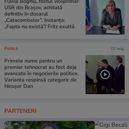
Flavia Boghiu, fostul viceprimar
USR din Brașov, achitată
definitiv în dosarul
„Catacombelor”. Instanța:
„Fapta nu există”/ Fritz exultă
Politică
02 aug.
Primele nume pentru un
premier tehnocrat au fost deja
avansate în negocierile politice.
Varianta respinsă categoric de
Nicușor Dan
PARTENERI