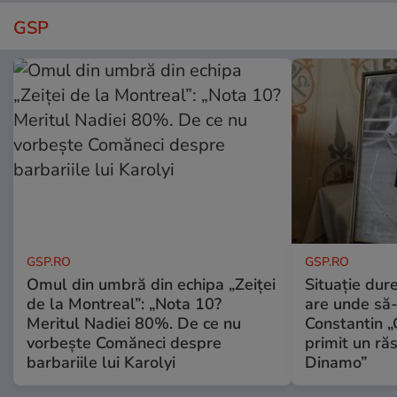
GSP
GSP.RO
GSP.RO
Omul din umbră din echipa „Zeiței
Situație dur
de la Montreal”: „Nota 10?
are unde să-
Meritul Nadiei 80%. De ce nu
Constantin 
vorbește Comăneci despre
primit un ră
barbariile lui Karolyi
Dinamo”