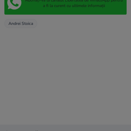
Abonați-vă la canalul Libertatea de WhatsApp pentru
a fi la curent cu ultimele informații
Andrei Stoica