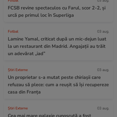
Fotbal
03 aug.
FCSB revine spectaculos cu Farul, scor 2-2, și
urcă pe primul loc în Superliga
Fotbal
03 aug.
Lamine Yamal, criticat după un mic-dejun luat
la un restaurant din Madrid. Angajații au trăit
un adevărat „iad”
Știri Externe
03 aug.
Un proprietar s-a mutat peste chiriașii care
refuzau să plece: cum a reușit să își recupereze
casa din Franța
Știri Externe
03 aug.
Cea mai mare galaxie cunoscută a fost