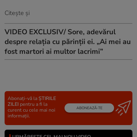
Citește și
VIDEO EXCLUSIV/ Sore, adevărul
despre relația cu părinții ei. „Ai mei au
fost martori ai multor lacrimi”
Abonați-vă la
ȘTIRILE
ZILEI
pentru a fi la
ABONEAZĂ-TE
curent cu cele mai noi
informații.
URMĂREȘTE CEL MAI NOU VIDEO