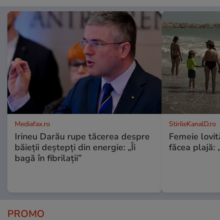
Mediafax.ro
StirileKanalD.ro
Irineu Darău rupe tăcerea despre
Femeie lovit
băieții deștepți din energie: „Îi
făcea plajă: „
bagă în fibrilații”
PROMO