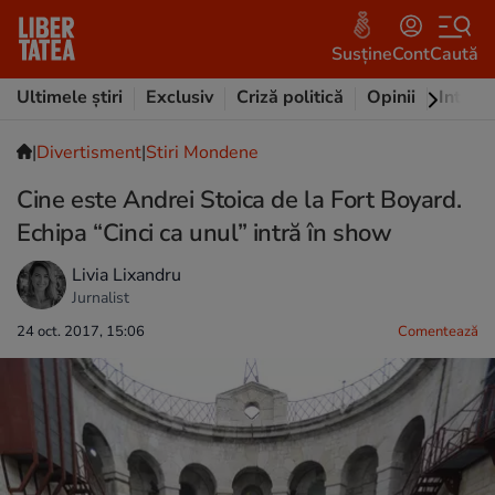
Susține
Cont
Caută
Ultimele știri
Exclusiv
Criză politică
Opinii
Intervi
|
Divertisment
|
Stiri Mondene
Cine este Andrei Stoica de la Fort Boyard.
Echipa “Cinci ca unul” intră în show
Livia Lixandru
Jurnalist
24 oct. 2017, 15:06
Comentează