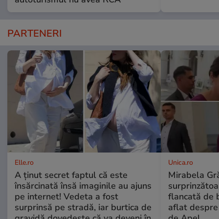
PARTENERI
Elle.ro
Unica.ro
A ținut secret faptul că este
Mirabela Gră
însărcinată însă imaginile au ajuns
surprinzătoar
pe internet! Vedeta a fost
flancată de 
surprinsă pe stradă, iar burtica de
aflat despre
gravidă dovedește că va deveni în
de Apel