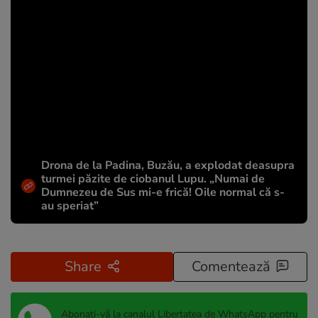
Drona de la Padina, Buzău, a explodat deasupra
turmei păzite de ciobanul Lupu. „Numai de
Dumnezeu de Sus mi-e frică! Oile normal că s-
au speriat”
Share
Comentează
Abonați-vă la canalul Libertatea de WhatsApp pentru