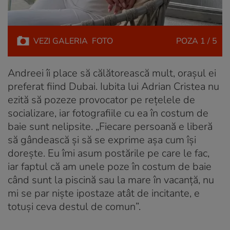
VEZI
GALERIA
FOTO
POZA
1 / 5
Andreei îi place să călătorească mult, orașul ei
preferat fiind Dubai. Iubita lui Adrian Cristea nu
ezită să pozeze provocator pe rețelele de
socializare, iar fotografiile cu ea în costum de
baie sunt nelipsite. „Fiecare persoană e liberă
să gândească și să se exprime așa cum își
dorește. Eu îmi asum postările pe care le fac,
iar faptul că am unele poze în costum de baie
când sunt la piscină sau la mare în vacanță, nu
mi se par niște ipostaze atât de incitante, e
totuși ceva destul de comun”.