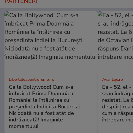
PARTENERI
Libertateapentrufemei.ro
Avantaje.ro
Ca la Bollywood! Cum s-a
Ea - 52, el 
îmbrăcat Prima Doamnă a
s-au îndrăgos
României la întâlnirea cu
rezistat. La 
președinta Indiei la București.
despărțirea 
Niciodată nu a fost atât de
cum a răspu
îndrăzneață! Imaginile
întrebare i
momentului