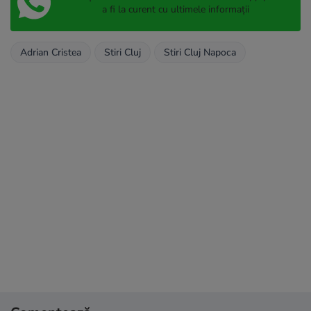
a fi la curent cu ultimele informații
Adrian Cristea
Stiri Cluj
Stiri Cluj Napoca