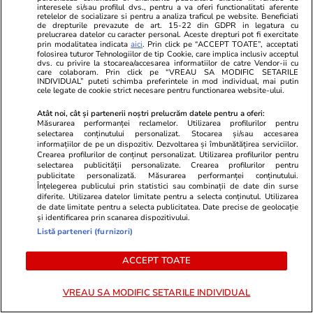
interesele si/sau profilul dvs., pentru a va oferi functionalitati aferente
retelelor de socializare si pentru a analiza traficul pe website. Beneficiati
ULTIMELE ȘTIRI
de drepturile prevazute de art. 15-22 din GDPR in legatura cu
prelucrarea datelor cu caracter personal. Aceste drepturi pot fi exercitate
prin modalitatea indicata
aici
. Prin click pe “ACCEPT TOATE”, acceptati
folosirea tuturor Tehnologiilor de tip Cookie, care implica inclusiv acceptul
Vacanțe și Cultură
06:45
dvs. cu privire la stocarea/accesarea informatiilor de catre Vendor-ii cu
care colaboram. Prin click pe “VREAU SA MODIFIC SETARILE
Orașul european ideal pentru iubitorii de
INDIVIDUAL” puteti schimba preferintele in mod individual, mai putin
cele legate de cookie strict necesare pentru functionarea website-ului.
literatură, unde prima librărie s-a deschis în
Atât noi, cât și partenerii noștri prelucrăm datele pentru a oferi:
1610: „Ca în Stăpânul Inelelor”
Măsurarea performanței reclamelor. Utilizarea profilurilor pentru
selectarea conținutului personalizat. Stocarea și/sau accesarea
informațiilor de pe un dispozitiv. Dezvoltarea și îmbunătățirea serviciilor.
Crearea profilurilor de conținut personalizat. Utilizarea profilurilor pentru
Auto
06:30
selectarea publicității personalizate. Crearea profilurilor pentru
publicitate personalizată. Măsurarea performanței conținutului.
De ce firmele încep să renunțe la regula „o
Înțelegerea publicului prin statistici sau combinații de date din surse
diferite. Utilizarea datelor limitate pentru a selecta conținutul. Utilizarea
mașină pentru fiecare angajat”. Flotele devin
de date limitate pentru a selecta publicitatea. Date precise de geolocație
bugete de mobilitate
și identificarea prin scanarea dispozitivului.
Listă parteneri (furnizori)
ACCEPT TOATE
Știri Externe
06:15
Un grup de studenți italieni au făcut un
VREAU SA MODIFIC SETARILE INDIVIDUAL
scandal atât de mare într-un metrou din