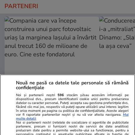
PARTENERI
Nouă ne pasă ca datele tale personale să rămână
ZiaruldeIasi.ro
Fanatik.ro
confidențiale
Compania care va începe
Conducerea U
Noi și partenerii noștri
596
stocăm și/sau accesăm informații pe
construirea unui parc fotovoltaic
i-a „mitralia
dispozitivul dvs., precum identificatorii cookie unici pentru prelucrarea
datelor cu caracter personal. Puteți accepta sau gestiona preferințele dvs.
uriaș la marginea Iașului a învârtit
Dinamo: „Sl
făcând clic mai jos, respectiv vă puteți opune utilizării unui interes legitim
în orice moment pe pagina cu politica de confidențialitate. Aceste alegeri
anul trecut 160 de milioane de
la așa ceva”
vor fi raportate partenerilor noștri și nu vă vor afecta navigarea.
Mai
euro. Cine este fondatorul
multe detalii
Noi si partenerii nostri (retelele de socializare si agentiile de publicitate
partenere, precum si furnizorii nostri de servicii de date analitice)
prelucram date pentru a permite website-ului sa functioneze, pentru a
personaliza continutul si anunturile publicitare afisate in functie de