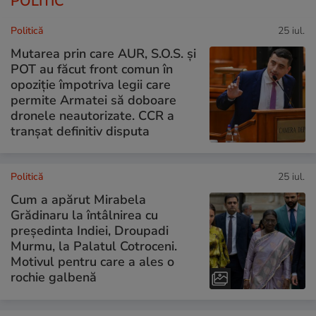
POLITIC
Politică
25 iul.
Mutarea prin care AUR, S.O.S. și
POT au făcut front comun în
opoziție împotriva legii care
permite Armatei să doboare
dronele neautorizate. CCR a
tranșat definitiv disputa
Politică
25 iul.
Cum a apărut Mirabela
Grădinaru la întâlnirea cu
președinta Indiei, Droupadi
Murmu, la Palatul Cotroceni.
Motivul pentru care a ales o
rochie galbenă