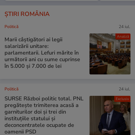
ȘTIRI ROMÂNIA
Politică
24 iul.
Analiză
Marii câștigători ai legii
salarizării unitare:
parlamentarii. Lefuri mărite în
următorii ani cu sume cuprinse
în 5.000 și 7.000 de lei
Politică
24 iul.
SURSE Război politic total. PNL
Exclusiv
pregătește trimiterea acasă a
garniturilor doi și trei din
instituțiile statului și
deconcentratele ocupate de
oamenii PSD