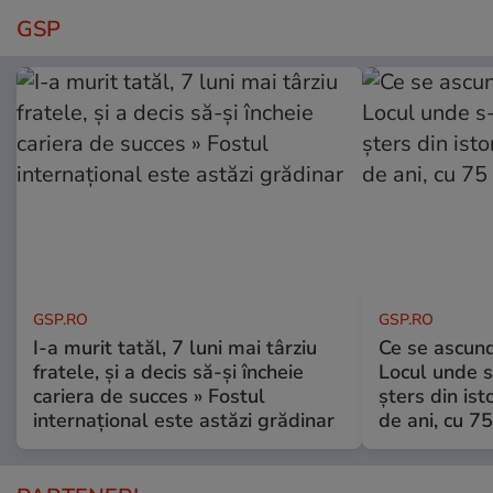
GSP
GSP.RO
GSP.RO
I-a murit tatăl, 7 luni mai târziu
Ce se ascund
fratele, și a decis să-și încheie
Locul unde s-
cariera de succes » Fostul
șters din ist
internațional este astăzi grădinar
de ani, cu 7