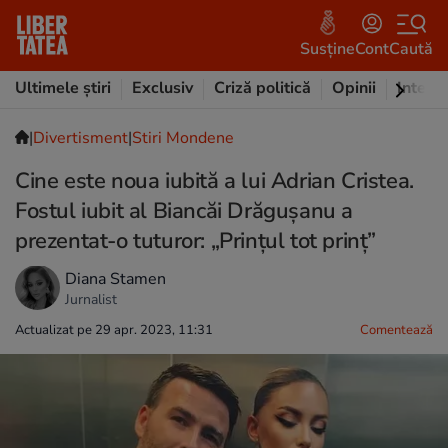
Susține
Cont
Caută
Ultimele știri
Exclusiv
Criză politică
Opinii
Intervi
|
Divertisment
|
Stiri Mondene
Cine este noua iubită a lui Adrian Cristea.
Fostul iubit al Biancăi Drăgușanu a
prezentat-o tuturor: „Prințul tot prinț”
Diana Stamen
Jurnalist
Actualizat pe 29 apr. 2023, 11:31
Comentează