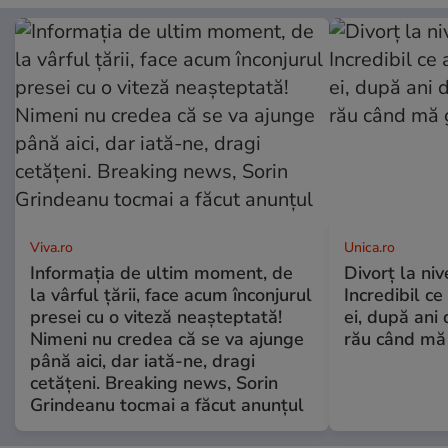
Viva.ro
Unica.ro
Informația de ultim moment, de
Divorț la nive
la vârful țării, face acum înconjurul
Incredibil ce
presei cu o viteză neașteptată!
ei, după ani 
Nimeni nu credea că se va ajunge
rău când mă
până aici, dar iată-ne, dragi
cetățeni. Breaking news, Sorin
Grindeanu tocmai a făcut anunțul