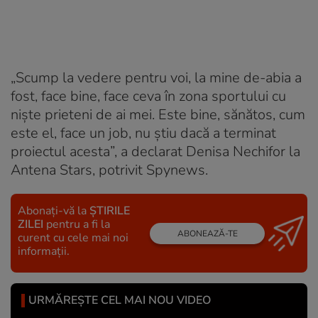
„Scump la vedere pentru voi, la mine de-abia a
fost, face bine, face ceva în zona sportului cu
niște prieteni de ai mei. Este bine, sănătos, cum
este el, face un job, nu știu dacă a terminat
proiectul acesta”, a declarat Denisa Nechifor la
Antena Stars, potrivit Spynews.
Abonați-vă la
ȘTIRILE
ZILEI
pentru a fi la
ABONEAZĂ-TE
curent cu cele mai noi
informații.
URMĂREȘTE CEL MAI NOU VIDEO