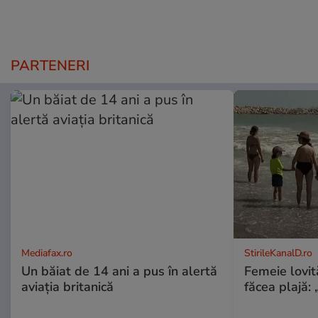
PARTENERI
Mediafax.ro
StirileKanalD.ro
Un băiat de 14 ani a pus în alertă
Femeie lovit
aviația britanică
făcea plajă: „