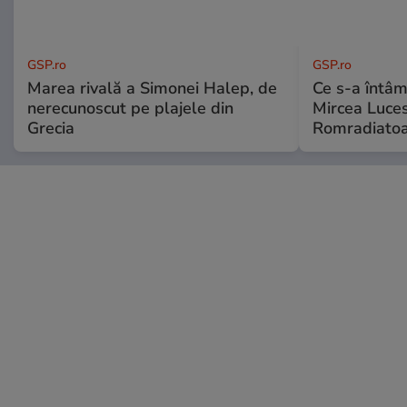
GSP.ro
GSP.ro
Marea rivală a Simonei Halep, de
Ce s-a întâmp
nerecunoscut pe plajele din
Mircea Luces
Grecia
Romradiatoa