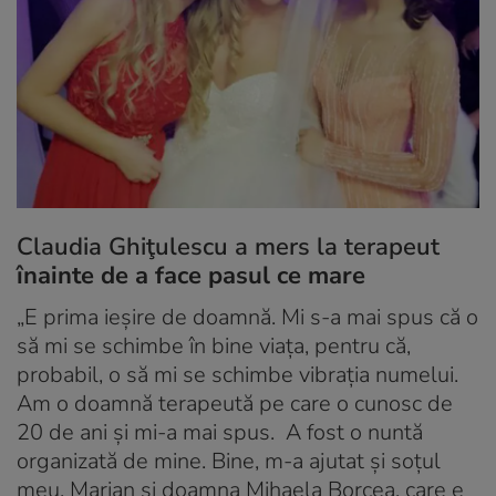
Claudia Ghiţulescu a mers la terapeut
înainte de a face pasul ce mare
„E prima ieşire de doamnă. Mi s-a mai spus că o
să mi se schimbe în bine viaţa, pentru că,
probabil, o să mi se schimbe vibraţia numelui.
Am o doamnă terapeută pe care o cunosc de
20 de ani şi mi-a mai spus. A fost o nuntă
organizată de mine. Bine, m-a ajutat şi soţul
meu, Marian şi doamna Mihaela Borcea, care e