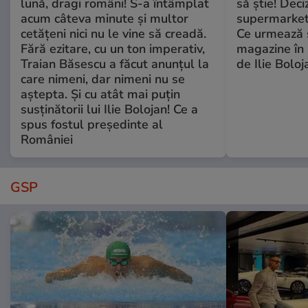
lună, dragi români! S-a întâmplat
să știe! Deci
acum câteva minute și multor
supermarketu
cetățeni nici nu le vine să creadă.
Ce urmează s
Fără ezitare, cu un ton imperativ,
magazine în 
Traian Băsescu a făcut anunțul la
de Ilie Boloj
care nimeni, dar nimeni nu se
aștepta. Și cu atât mai puțin
susținătorii lui Ilie Bolojan! Ce a
spus fostul președinte al
României
GSP