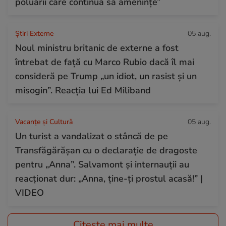
poluării care continuă să amenințe”
Știri Externe
05 aug.
Noul ministru britanic de externe a fost
întrebat de față cu Marco Rubio dacă îl mai
consideră pe Trump „un idiot, un rasist și un
misogin”. Reacția lui Ed Miliband
Vacanțe și Cultură
05 aug.
Un turist a vandalizat o stâncă de pe
Transfăgărășan cu o declarație de dragoste
pentru „Anna”. Salvamont și internauții au
reacționat dur: „Anna, ține-ți prostul acasă!” |
VIDEO
Citește mai multe