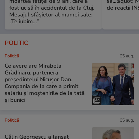
moartea fetiței de 9 ani, care a
să...&quot; 
fost ucisă în accidentul de la Cluj.
de reactii 
Mesajul sfâșietor al mamei sale:
„Te iubim…”
POLITIC
Politică
05 aug.
Ce avere are Mirabela
Grădinaru, partenera
președintelui Nicușor Dan.
Compania de la care a primit
salariu și moștenirile de la tată
și bunici
Politică
05 aug.
Călin Georgescu a lansat