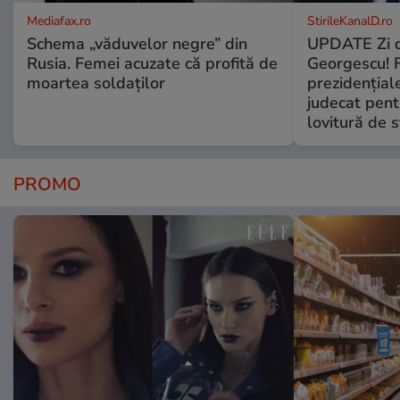
Mediafax.ro
StirileKanalD.ro
Schema „văduvelor negre” din
UPDATE Zi d
Rusia. Femei acuzate că profită de
Georgescu! F
moartea soldaților
prezidențiale
judecat pent
lovitură de s
PROMO