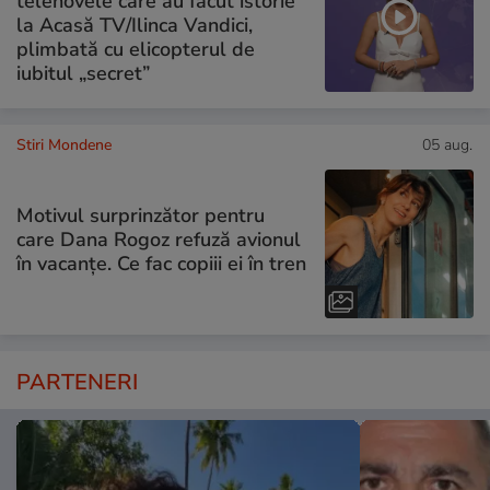
telenovele care au făcut istorie
la Acasă TV/Ilinca Vandici,
plimbată cu elicopterul de
iubitul „secret”
Stiri Mondene
05 aug.
Motivul surprinzător pentru
care Dana Rogoz refuză avionul
în vacanțe. Ce fac copiii ei în tren
PARTENERI