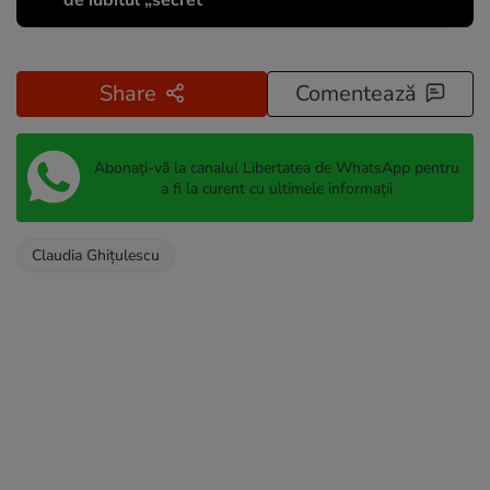
de iubitul „secret”
Share
Comentează
Abonați-vă la canalul Libertatea de WhatsApp pentru
a fi la curent cu ultimele informații
Claudia Ghiţulescu