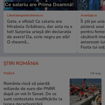
Libertateapentrufemei.ro
Avantaje.ro
Gata, e oficial! Ce salariu are
Îl știi pe ur
Mirabela Grădinaru, dar asta nu e
piciorul unui
tot! Surpriza uriașă din declarația
pentru femei
de avere! Da, scrie negru pe alb!
căsătorit ime
O cheamă…
amorezat-lul
Fosta lui soț
ȘTIRI ROMÂNIA
Politică
04 aug.
România riscă să piardă
miliarde de euro din PNRR
după un vot în Senat. De ce
sunt contestate modificările la
legea decarbonizării