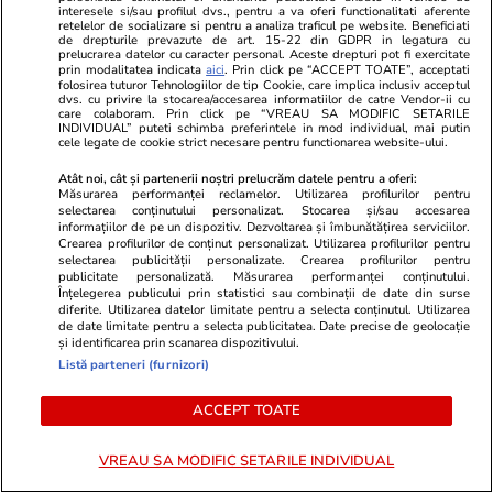
interesele si/sau profilul dvs., pentru a va oferi functionalitati aferente
retelelor de socializare si pentru a analiza traficul pe website. Beneficiati
de drepturile prevazute de art. 15-22 din GDPR in legatura cu
Ce este pământul de diatomee
prelucrarea datelor cu caracter personal. Aceste drepturi pot fi exercitate
prin modalitatea indicata
aici
. Prin click pe “ACCEPT TOATE”, acceptati
și cum se utilizează
folosirea tuturor Tehnologiilor de tip Cookie, care implica inclusiv acceptul
dvs. cu privire la stocarea/accesarea informatiilor de catre Vendor-ii cu
care colaboram. Prin click pe “VREAU SA MODIFIC SETARILE
INDIVIDUAL” puteti schimba preferintele in mod individual, mai putin
cele legate de cookie strict necesare pentru functionarea website-ului.
Atât noi, cât și partenerii noștri prelucrăm datele pentru a oferi:
Știri România
05 aug.
Măsurarea performanței reclamelor. Utilizarea profilurilor pentru
selectarea conținutului personalizat. Stocarea și/sau accesarea
informațiilor de pe un dispozitiv. Dezvoltarea și îmbunătățirea serviciilor.
Moștenitorii primesc o
Crearea profilurilor de conținut personalizat. Utilizarea profilurilor pentru
selectarea publicității personalizate. Crearea profilurilor pentru
prelungire pentru scutirea de
publicitate personalizată. Măsurarea performanței conținutului.
Înțelegerea publicului prin statistici sau combinații de date din surse
impozitul pe succesiune, după
diferite. Utilizarea datelor limitate pentru a selecta conținutul. Utilizarea
de date limitate pentru a selecta publicitatea. Date precise de geolocație
atacul cibernetic de la ANCPI
și identificarea prin scanarea dispozitivului.
Listă parteneri (furnizori)
ACCEPT TOATE
Știri România
05 aug.
VREAU SA MODIFIC SETARILE INDIVIDUAL
ROMATSA poate primi