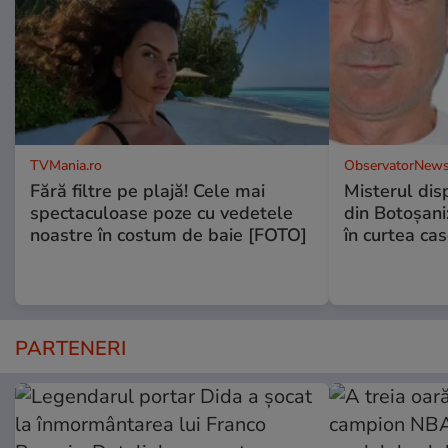
TVMania.ro
ObservatorNews
Fără filtre pe plajă! Cele mai
Misterul disp
spectaculoase poze cu vedetele
din Botoșani:
noastre în costum de baie [FOTO]
în curtea cas
PARTENERI