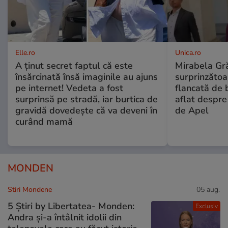
Elle.ro
Unica.ro
A ținut secret faptul că este
Mirabela Gră
însărcinată însă imaginile au ajuns
surprinzătoar
pe internet! Vedeta a fost
flancată de 
surprinsă pe stradă, iar burtica de
aflat despre
gravidă dovedește că va deveni în
de Apel
curând mamă
MONDEN
Stiri Mondene
05 aug.
5 Știri by Libertatea- Monden:
Exclusiv
Andra și-a întâlnit idolii din