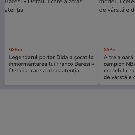
GSP.ro
GSP.ro
Legendarul portar Dida a șocat la
A treia oară
înmormântarea lui Franco Baresi »
campion NBA
Detaliul care a atras atenția
modelul cele
de vârstă e 