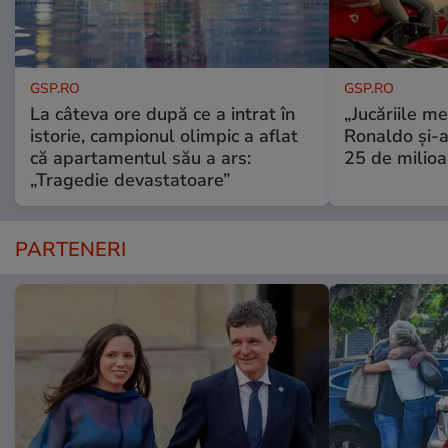
GSP.RO
GSP.RO
La câteva ore după ce a intrat în
„Jucăriile me
istorie, campionul olimpic a aflat
Ronaldo și-a
că apartamentul său a ars:
25 de milioa
„Tragedie devastatoare”
PARTENERI