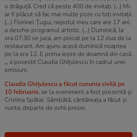
o drăguţă. Cred că peste 400 de invitaţi. (…) Mi-
ar fi plăcut să fac mai multe poze cu toţi invitaţii.
(…) Florinel Ţugui, nepotul meu care are 17 ani,
a deschis programul artistic. (…) Duminică, la
ora 07:30 se juca, am plecat pe la 12 ziua de la
restaurant. Am ajuns acasă duminică noaptea
pe la ora 12. E prima ieşire de doamnă din casă.
„, a povestit Claudia Ghiţulescu în cadrul unei
emisiuni.
Claudia Ghițulescu a făcut cununia civilă pe
10 februarie
, iar la eveniment a fost prezentă și
Cristina Spătar. Sâmbătă, cântăreața a făcut și
nunta, departe de ochii presei.