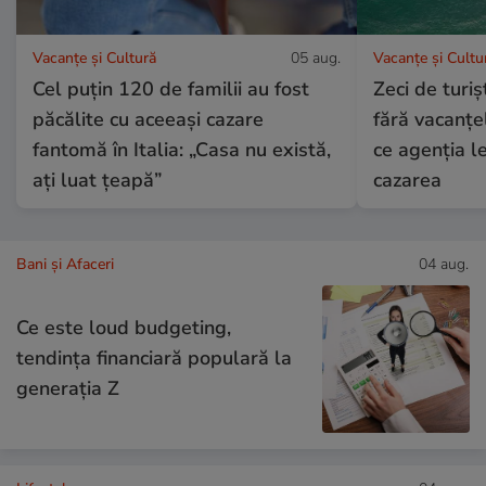
Vacanțe și Cultură
05 aug.
Vacanțe și Cultu
Cel puțin 120 de familii au fost
Zeci de turi
păcălite cu aceeași cazare
fără vacanțe
fantomă în Italia: „Casa nu există,
ce agenția le
ați luat țeapă”
cazarea
Bani și Afaceri
04 aug.
Ce este loud budgeting,
tendința financiară populară la
generația Z