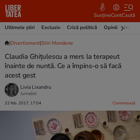
Susține
Cont
Caută
Ultimele știri
Exclusiv
Criză politică
Opinii
Intervi
|
Divertisment
|
Stiri Mondene
Claudia Ghiţulescu a mers la terapeut
înainte de nuntă. Ce a împins-o să facă
acest gest
Livia Lixandru
Jurnalist
22 feb. 2017, 17:04
Comentează