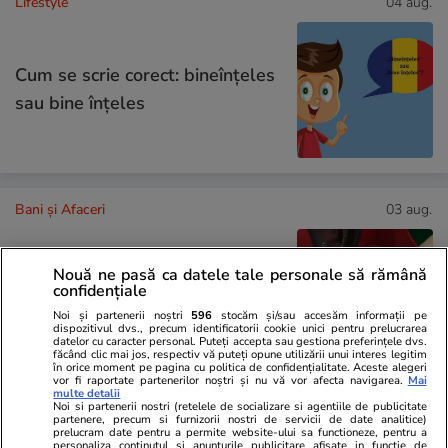
Lifestyle
04 aug.
Cum se scrie corect: bineînțeles
sau bine înțeles
Bani și Afaceri
03 aug.
Nouă ne pasă ca datele tale personale să rămână
Cine poate retrage banii din
confidențiale
contul unei persoane decedate
Noi și partenerii noștri
596
stocăm și/sau accesăm informații pe
dispozitivul dvs., precum identificatorii cookie unici pentru prelucrarea
datelor cu caracter personal. Puteți accepta sau gestiona preferințele dvs.
făcând clic mai jos, respectiv vă puteți opune utilizării unui interes legitim
în orice moment pe pagina cu politica de confidențialitate. Aceste alegeri
vor fi raportate partenerilor noștri și nu vă vor afecta navigarea.
Mai
multe detalii
Noi si partenerii nostri (retelele de socializare si agentiile de publicitate
Lifestyle
03 aug.
partenere, precum si furnizorii nostri de servicii de date analitice)
prelucram date pentru a permite website-ului sa functioneze, pentru a
personaliza continutul si anunturile publicitare afisate in functie de