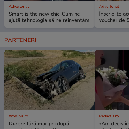
Advertorial
Advertorial
Smart is the new chic: Cum ne
Înscrie-te ac
ajută tehnologia să ne reinventăm
voucher de 5
PARTENERI
Wowbiz.ro
Redactia.ro
Durere fără margini după
«Am decis î