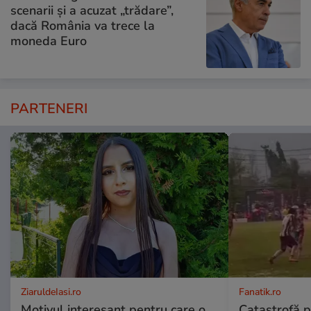
scenarii și a acuzat „trădare”,
dacă România va trece la
moneda Euro
PARTENERI
ZiaruldeIasi.ro
Fanatik.ro
Motivul interesant pentru care o
Catastrofă p