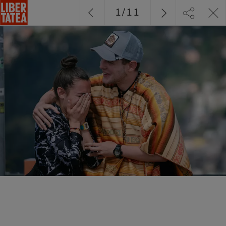
1
/
11