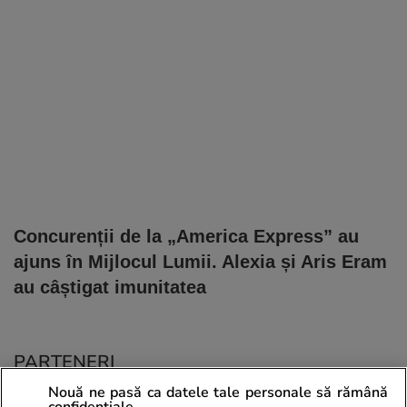
Concurenții de la „America Express” au
ajuns în Mijlocul Lumii. Alexia și Aris Eram
au câștigat imunitatea
PARTENERI
Nouă ne pasă ca datele tale personale să rămână
confidențiale