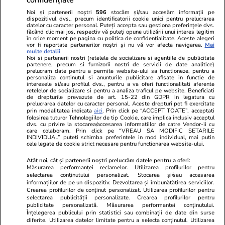
Noi și partenerii noștri
596
stocăm și/sau accesăm informații pe
dispozitivul dvs., precum identificatorii cookie unici pentru prelucrarea
datelor cu caracter personal. Puteți accepta sau gestiona preferințele dvs.
făcând clic mai jos, respectiv vă puteți opune utilizării unui interes legitim
în orice moment pe pagina cu politica de confidențialitate. Aceste alegeri
vor fi raportate partenerilor noștri și nu vă vor afecta navigarea.
Mai
multe detalii
Noi si partenerii nostri (retelele de socializare si agentiile de publicitate
partenere, precum si furnizorii nostri de servicii de date analitice)
prelucram date pentru a permite website-ului sa functioneze, pentru a
personaliza continutul si anunturile publicitare afisate in functie de
interesele si/sau profilul dvs., pentru a va oferi functionalitati aferente
retelelor de socializare si pentru a analiza traficul pe website. Beneficiati
de drepturile prevazute de art. 15-22 din GDPR in legatura cu
prelucrarea datelor cu caracter personal. Aceste drepturi pot fi exercitate
Viva.ro
Unica.ro
prin modalitatea indicata
aici
. Prin click pe “ACCEPT TOATE”, acceptati
"Nici acum nu îi știu bine. Nu îi știu familia".
folosirea tuturor Tehnologiilor de tip Cookie, care implica inclusiv acceptul
Nu și ei! S-au de
dvs. cu privire la stocarea/accesarea informatiilor de catre Vendor-ii cu
A tăcut luni întregi, dar acum Gina Matache a
căsnicie! Cei doi
care colaboram. Prin click pe “VREAU SA MODIFIC SETARILE
spus adevărul despre relația cu ginerele ei,
secret. Nimeni n
INDIVIDUAL” puteti schimba preferintele in mod individual, mai putin
cele legate de cookie strict necesare pentru functionarea website-ului.
Radu Siffr...
motiv al separării
Atât noi, cât și partenerii noștri prelucrăm datele pentru a oferi:
Măsurarea performanței reclamelor. Utilizarea profilurilor pentru
selectarea conținutului personalizat. Stocarea și/sau accesarea
© 2026 Ringier Romania. Toate drepturile rezervate
informațiilor de pe un dispozitiv. Dezvoltarea și îmbunătățirea serviciilor.
Crearea profilurilor de conținut personalizat. Utilizarea profilurilor pentru
selectarea publicității personalizate. Crearea profilurilor pentru
publicitate personalizată. Măsurarea performanței conținutului.
Înțelegerea publicului prin statistici sau combinații de date din surse
diferite. Utilizarea datelor limitate pentru a selecta conținutul. Utilizarea