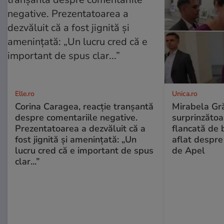
Elle.ro
Unica.ro
Corina Caragea, reacție tranșantă
Mirabela Gră
despre comentariile negative.
surprinzătoar
Prezentatoarea a dezvăluit că a
flancată de 
fost jignită și amenințată: „Un
aflat despre
lucru cred că e important de spus
de Apel
clar...”