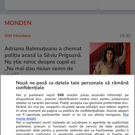
MONDEN
Stiri Mondene
15:30
Adriana Bahmuțeanu a chemat
poliția acasă la Silviu Prigoană.
Nu știe nimic despre copiii ei:
„Nu mai dau niciun semn de
viață”
Nouă ne pasă ca datele tale personale să rămână
confidențiale
Noi și partenerii noștri
596
stocăm și/sau accesăm informații pe
Stiri Mondene
14:34
dispozitivul dvs., precum identificatorii cookie unici pentru prelucrarea
datelor cu caracter personal. Puteți accepta sau gestiona preferințele dvs.
făcând clic mai jos, respectiv vă puteți opune utilizării unui interes legitim
în orice moment pe pagina cu politica de confidențialitate. Aceste alegeri
Detaliul din viața de cuplu pe
vor fi raportate partenerilor noștri și nu vă vor afecta navigarea.
Mai
multe detalii
care Răzvan Fodor l-a
Noi si partenerii nostri (retelele de socializare si agentiile de publicitate
recunoscut public: „Se lasă cu
partenere, precum si furnizorii nostri de servicii de date analitice)
prelucram date pentru a permite website-ului sa functioneze, pentru a
privire mâhnită”
personaliza continutul si anunturile publicitare afisate in functie de