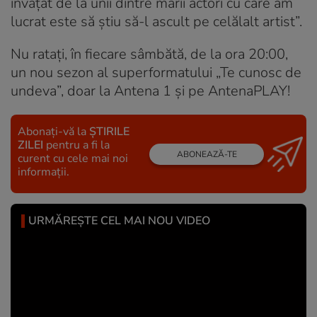
învățat de la unii dintre marii actori cu care am
lucrat este să știu să-l ascult pe celălalt artist”.
Nu ratați, în fiecare sâmbătă, de la ora 20:00,
un nou sezon al superformatului „Te cunosc de
undeva”, doar la Antena 1 și pe AntenaPLAY!
Abonați-vă la
ȘTIRILE
ZILEI
pentru a fi la
ABONEAZĂ-TE
curent cu cele mai noi
informații.
URMĂREȘTE CEL MAI NOU VIDEO