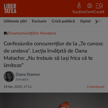
Susține
Cont
Caută
Ultimele știri
Exclusiv
Criză politică
Opinii
Video
|
Divertisment
|
Stiri Mondene
Confesiunile concurenților de la „Te cunosc
de undeva”. Lecția învățată de Oana
Matache: „Nu trebuie să lași frica să te
limiteze”
Diana Stamen
Jurnalist
19 feb. 2025, 17:11
Comentează