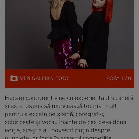
VEZI
GALERIA
FOTO
POZA
1 / 8
Fiecare concurent vine cu experiența din carieră
și este dispus să muncească tot mai mult
pentru a excela pe scenă, coregrafic,
actoricește și vocal. Înainte de cea de-a doua
ediție, aceștia au povestit puțin despre
punctele lor forte în această competiție.