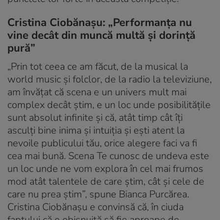
Cristina Ciobănașu: „Performanța nu
vine decât din muncă multă și dorință
pură”
„Prin tot ceea ce am făcut, de la musical la
world music și folclor, de la radio la televiziune,
am învățat că scena e un univers mult mai
complex decât știm, e un loc unde posibilitățile
sunt absolut infinite și că, atât timp cât îți
asculți bine inima și intuiția și ești atent la
nevoile publicului tău, orice alegere faci va fi
cea mai bună. Scena
Te cunosc de undeva
este
un loc unde ne vom explora în cel mai frumos
mod atât talentele de care știm, cât și cele de
care nu prea știm”, spune Bianca Purcărea.
Cristina Ciobănașu e convinsă că, în ciuda
faptului că e obișnuită să fie aproape de