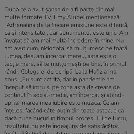
După ce a avut șansa de a fi parte din mai
multe formate TV, Emy Alupei menționează:
„Adrenalina de la fiecare emisiune este diferită,
ca și intensitate , dar sentimentul este unic. Am
învățat să am mai multă încredere în mine. Nu
am avut cum, niciodată, să mulțumesc pe toată
lumea, deși am încercat mereu, asta este o
lecție mare, să te mulțumești pe tine, în primul
rând”. Colega ei de echipă, Laila Hafiz a mai
spus: „Eu sunt actriță, dar în pandemie am
început să intru și pe zona asta de creare de
conținut în social-media, am încercat și stand-
up, iar marea mea iubire este muzica. Ce am
înțeles, făcând câte puțin din toate astea, e că
dacă nu te bucuri în timpul procesului de lucru,
rezultatul nu este îndeajuns de satisfăcător,
încât să îți țină de cald pe termen lung. Sper să