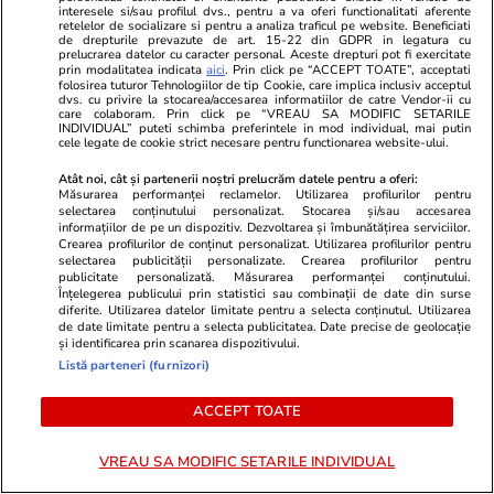
interesele si/sau profilul dvs., pentru a va oferi functionalitati aferente
retelelor de socializare si pentru a analiza traficul pe website. Beneficiati
de drepturile prevazute de art. 15-22 din GDPR in legatura cu
prelucrarea datelor cu caracter personal. Aceste drepturi pot fi exercitate
prin modalitatea indicata
aici
. Prin click pe “ACCEPT TOATE”, acceptati
folosirea tuturor Tehnologiilor de tip Cookie, care implica inclusiv acceptul
PARTENERI
dvs. cu privire la stocarea/accesarea informatiilor de catre Vendor-ii cu
care colaboram. Prin click pe “VREAU SA MODIFIC SETARILE
INDIVIDUAL” puteti schimba preferintele in mod individual, mai putin
cele legate de cookie strict necesare pentru functionarea website-ului.
Atât noi, cât și partenerii noștri prelucrăm datele pentru a oferi:
Măsurarea performanței reclamelor. Utilizarea profilurilor pentru
selectarea conținutului personalizat. Stocarea și/sau accesarea
informațiilor de pe un dispozitiv. Dezvoltarea și îmbunătățirea serviciilor.
Crearea profilurilor de conținut personalizat. Utilizarea profilurilor pentru
selectarea publicității personalizate. Crearea profilurilor pentru
publicitate personalizată. Măsurarea performanței conținutului.
Înțelegerea publicului prin statistici sau combinații de date din surse
diferite. Utilizarea datelor limitate pentru a selecta conținutul. Utilizarea
de date limitate pentru a selecta publicitatea. Date precise de geolocație
și identificarea prin scanarea dispozitivului.
Listă parteneri (furnizori)
TVMania.ro
ObservatorNews
ACCEPT TOATE
🤍 „Felix și-a dorit asta, în caz
83.000 de e
că…” La exact un an de la
de 48 mp în 
VREAU SA MODIFIC SETARILE INDIVIDUAL
tragedie, Mihaela Rădulescu a
De ce nu îl 