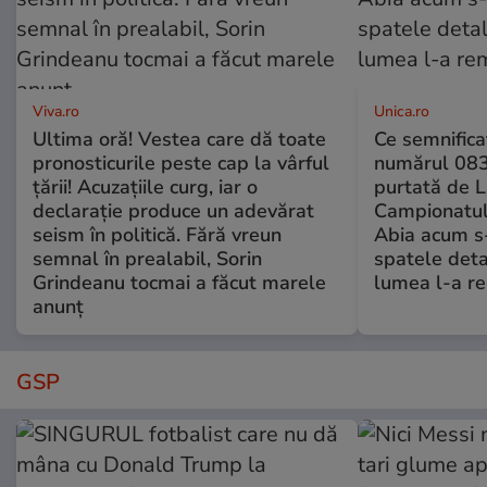
Viva.ro
Unica.ro
Ultima oră! Vestea care dă toate
Ce semnificaț
pronosticurile peste cap la vârful
numărul 083
țării! Acuzațiile curg, iar o
purtată de L
declarație produce un adevărat
Campionatul
seism în politică. Fără vreun
Abia acum s-
semnal în prealabil, Sorin
spatele deta
Grindeanu tocmai a făcut marele
lumea l-a r
anunț
GSP