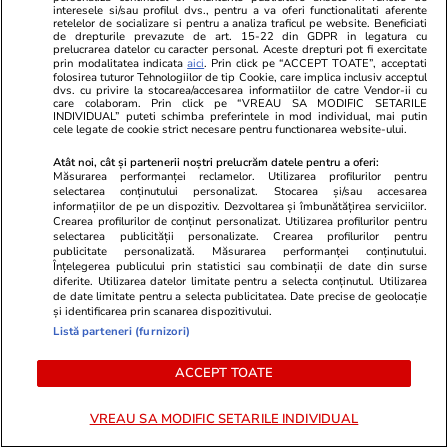
interesele si/sau profilul dvs., pentru a va oferi functionalitati aferente
retelelor de socializare si pentru a analiza traficul pe website. Beneficiati
de drepturile prevazute de art. 15-22 din GDPR in legatura cu
prelucrarea datelor cu caracter personal. Aceste drepturi pot fi exercitate
prin modalitatea indicata
aici
. Prin click pe “ACCEPT TOATE”, acceptati
folosirea tuturor Tehnologiilor de tip Cookie, care implica inclusiv acceptul
Politică
30 iul.
dvs. cu privire la stocarea/accesarea informatiilor de catre Vendor-ii cu
care colaboram. Prin click pe “VREAU SA MODIFIC SETARILE
Caracatița cu iz penal din
INDIVIDUAL” puteti schimba preferintele in mod individual, mai putin
Analiză
cele legate de cookie strict necesare pentru functionarea website-ului.
Agricultură. Rapida răzgândire
a ministrului Tanczos Barna
Atât noi, cât și partenerii noștri prelucrăm datele pentru a oferi:
Măsurarea performanței reclamelor. Utilizarea profilurilor pentru
referitoare la suspendarea unor
selectarea conținutului personalizat. Stocarea și/sau accesarea
șefi de instituții cercetați de
informațiilor de pe un dispozitiv. Dezvoltarea și îmbunătățirea serviciilor.
Crearea profilurilor de conținut personalizat. Utilizarea profilurilor pentru
DNA
selectarea publicității personalizate. Crearea profilurilor pentru
publicitate personalizată. Măsurarea performanței conținutului.
Înțelegerea publicului prin statistici sau combinații de date din surse
diferite. Utilizarea datelor limitate pentru a selecta conținutul. Utilizarea
de date limitate pentru a selecta publicitatea. Date precise de geolocație
PARTENERI
și identificarea prin scanarea dispozitivului.
Listă parteneri (furnizori)
ACCEPT TOATE
VREAU SA MODIFIC SETARILE INDIVIDUAL