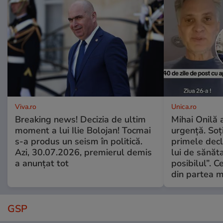
Viva.ro
Unica.ro
Breaking news! Decizia de ultim
Mihai Onilă 
moment a lui Ilie Bolojan! Tocmai
urgență. Soți
s-a produs un seism în politică.
primele decl
Azi, 30.07.2026, premierul demis
lui de sănăta
a anunțat tot
posibilul”. C
din partea m
GSP