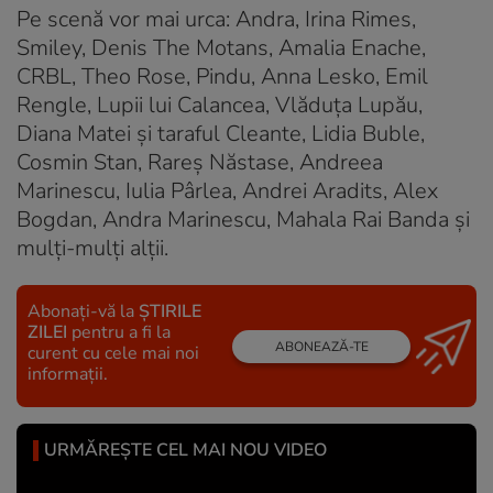
Pe scenă vor mai urca: Andra, Irina Rimes,
Smiley, Denis The Motans, Amalia Enache,
CRBL, Theo Rose, Pindu, Anna Lesko, Emil
Rengle, Lupii lui Calancea, Vlăduța Lupău,
Diana Matei și taraful Cleante, Lidia Buble,
Cosmin Stan, Rareș Năstase, Andreea
Marinescu, Iulia Pârlea, Andrei Aradits, Alex
Bogdan, Andra Marinescu, Mahala Rai Banda și
mulți-mulți alții.
Abonați-vă la
ȘTIRILE
ZILEI
pentru a fi la
ABONEAZĂ-TE
curent cu cele mai noi
informații.
URMĂREȘTE CEL MAI NOU VIDEO