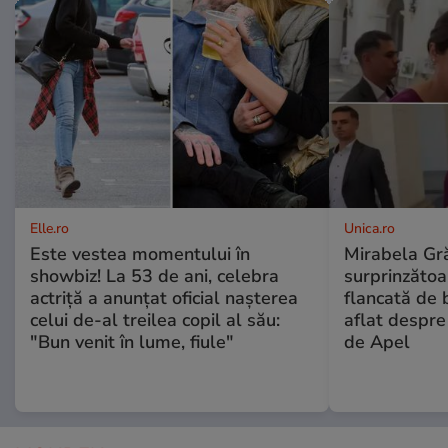
Elle.ro
Unica.ro
Este vestea momentului în
Mirabela Gră
showbiz! La 53 de ani, celebra
surprinzătoar
actriță a anunțat oficial nașterea
flancată de 
celui de-al treilea copil al său:
aflat despre
"Bun venit în lume, fiule"
de Apel