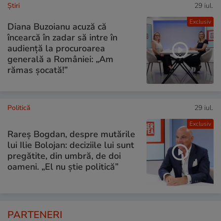
Ştiri
29 iul.
Exclusiv
Diana Buzoianu acuză că
încearcă în zadar să intre în
audiență la procuroarea
generală a României: „Am
rămas șocată!”
Politică
29 iul.
Exclusiv
Rareș Bogdan, despre mutările
lui Ilie Bolojan: deciziile lui sunt
pregătite, din umbră, de doi
oameni. „El nu știe politică”
PARTENERI