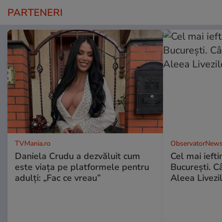
PARTENERI
TVMania.ro
ObservatorNews
Daniela Crudu a dezvăluit cum
Cel mai ieft
este viața pe platformele pentru
Bucureşti. C
adulți: „Fac ce vreau”
Aleea Livezil