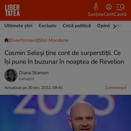
Susține
Cont
Caută
Ultimele știri
Exclusiv
Criză politică
Opinii
Intervi
|
Divertisment
|
Stiri Mondene
Cosmin Seleși ține cont de surperstiții. Ce
își pune în buzunar în noaptea de Revelion
Diana Stamen
Jurnalist
Actualizat pe 30 dec. 2022, 09:45
Comentează