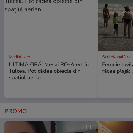
Mediafax.ro
StirileKanalD.ro
ULTIMA ORĂ! Mesaj RO-Alert în
Femeie lovit
Tulcea. Pot cădea obiecte din
făcea plajă: „
spațiul aerian
PROMO