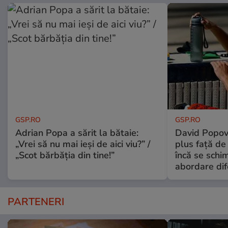
GSP.RO
GSP.RO
Adrian Popa a sărit la bătaie:
David Popovi
„Vrei să nu mai ieși de aici viu?” /
plus față de
„Scot bărbăția din tine!”
încă se schi
abordare dif
PARTENERI