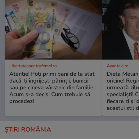
Libertateapentrufemei.ro
Avantaje.ro
Atenție! Poți primi bani de la stat
Dieta Melan
dacă-ți îngrijești părinții, bunicii
oricine! Regi
sau pe cineva vârstnic din familie.
urmează zilni
Acum s-a decis! Cum trebuie să
specialiști! 
procedezi
fiecare zi și 
acestui stil 
ȘTIRI ROMÂNIA