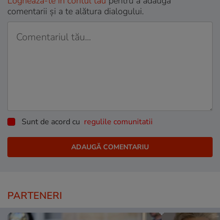
Loghează-te în contul tău
pentru a adăuga
comentarii și a te alătura dialogului.
Sunt de acord cu
regulile comunitatii
PARTENERI