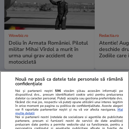
Wowbiz.ro
Redactia.ro
Doliu în Armata României. Pilotul
Atentie! Augu
militar Mihai Vîrdol a murit în
deschide dr
urma unui grav accident de
Zodiile care 
motocicletă
Nouă ne pasă ca datele tale personale să rămână
POLITIC
confidențiale
Noi și partenerii noștri
596
stocăm și/sau accesăm informații pe
Politică
30 iul.
dispozitivul dvs., precum identificatorii cookie unici pentru prelucrarea
datelor cu caracter personal. Puteți accepta sau gestiona preferințele dvs.
făcând clic mai jos, respectiv vă puteți opune utilizării unui interes legitim
Analiză
în orice moment pe pagina cu politica de confidențialitate. Aceste alegeri
Cum au ciopârțit aleșii noua
vor fi raportate partenerilor noștri și nu vă vor afecta navigarea.
Mai
multe detalii
lege ANI. Ce a mai rămas din
Noi si partenerii nostri (retelele de socializare si agentiile de publicitate
partenere, precum si furnizorii nostri de servicii de date analitice)
transparența averilor
prelucram date pentru a permite website-ului sa functioneze, pentru a
politicienilor
personaliza continutul si anunturile publicitare afisate in functie de