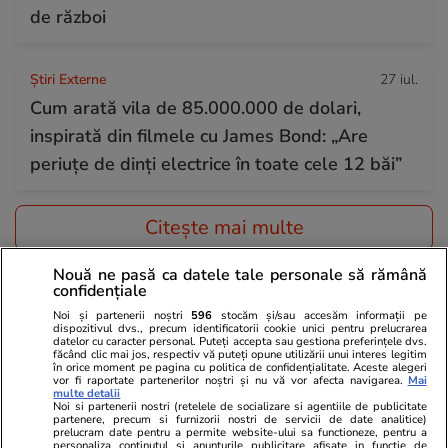
de război
Știri Externe
27 iul.
Cum arată vila de 85.000.000 de dolari,
inspirată din filmele cu James Bond: „Are
periuțe de dinți electrice în toate cele 12 băi”
Citește mai multe
Nouă ne pasă ca datele tale personale să rămână
confidențiale
TRENDING
Noi și partenerii noștri
596
stocăm și/sau accesăm informații pe
dispozitivul dvs., precum identificatorii cookie unici pentru prelucrarea
Știri România
27 iul.
datelor cu caracter personal. Puteți accepta sau gestiona preferințele dvs.
făcând clic mai jos, respectiv vă puteți opune utilizării unui interes legitim
Marius Lazurca și generalul Gheorghiță Vlad,
în orice moment pe pagina cu politica de confidențialitate. Aceste alegeri
vor fi raportate partenerilor noștri și nu vă vor afecta navigarea.
Mai
trimiși de președintele Nicușor Dan în SUA în
multe detalii
Noi si partenerii nostri (retelele de socializare si agentiile de publicitate
urma incidentelor cu drone
partenere, precum si furnizorii nostri de servicii de date analitice)
prelucram date pentru a permite website-ului sa functioneze, pentru a
personaliza continutul si anunturile publicitare afisate in functie de