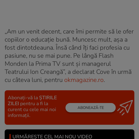
„Am un venit decent, care îmi permite să le ofer
copiilor o educaţie bună. Muncesc mult, aşa a
fost dintotdeauna. Însă când îţi faci profesia cu
pasiune, nu se mai pune. Pe lângă Flash
Monden la Prima TV sunt şi managerul
Teatrului Ion Creangă”, a declarat Cove în urmă
cu câteva luni, pentru
okmagazine.ro
.
Abonați-vă la
ȘTIRILE
ZILEI
pentru a fi la
ABONEAZĂ-TE
curent cu cele mai noi
informații.
URMĂREȘTE CEL MAI NOU VIDEO