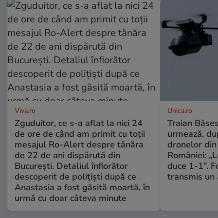
Viva.ro
Unica.ro
Zguduitor, ce s-a aflat la nici 24
Traian Băses
de ore de când am primit cu toții
urmează, du
mesajul Ro-Alert despre tânăra
dronelor din 
de 22 de ani dispărută din
României: „L
București. Detaliul înfiorător
duce 1-1”. F
descoperit de polițiști după ce
transmis un 
Anastasia a fost găsită moartă, în
urmă cu doar câteva minute