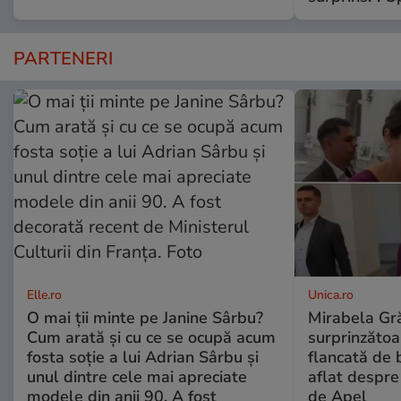
PARTENERI
Elle.ro
Unica.ro
O mai ții minte pe Janine Sârbu?
Mirabela Gră
Cum arată și cu ce se ocupă acum
surprinzătoar
fosta soție a lui Adrian Sârbu și
flancată de 
unul dintre cele mai apreciate
aflat despre
modele din anii 90. A fost
de Apel