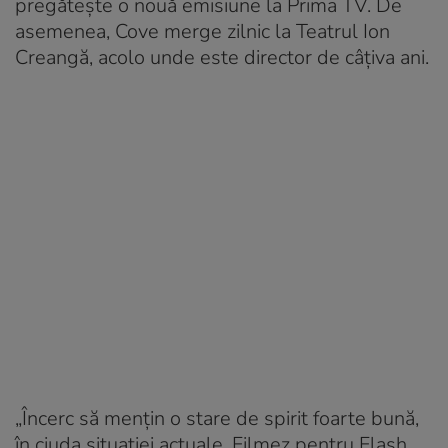
pregătește o nouă emisiune la Prima TV. De
asemenea, Cove merge zilnic la Teatrul Ion
Creangă, acolo unde este director de câțiva ani.
„Încerc să mențin o stare de spirit foarte bună,
în ciuda situației actuale. Filmez pentru Flash