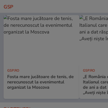
GSP
GSP.RO
GSP.RO
Fosta mare jucătoare de tenis, de
„E România o
nerecunoscut la evenimentul
Italianul car
organizat la Moscova
de ani a dat 
„Aveți niște î