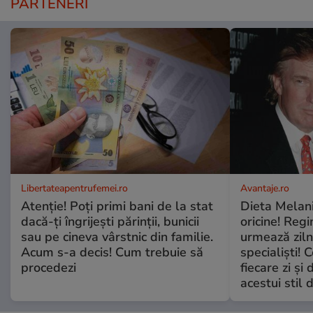
PARTENERI
Libertateapentrufemei.ro
Avantaje.ro
Atenție! Poți primi bani de la stat
Dieta Melan
dacă-ți îngrijești părinții, bunicii
oricine! Regi
sau pe cineva vârstnic din familie.
urmează zilni
Acum s-a decis! Cum trebuie să
specialiști! 
procedezi
fiecare zi și 
acestui stil 