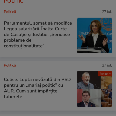
POLITIC
Politică
27 iul.
Parlamentul, somat să modifice
Legea salarizării. Înalta Curte
de Casație și Justiție: „Serioase
probleme de
constituționalitate”
Politică
27 iul.
Exclusiv
Culise. Lupta nevăzută din PSD
pentru un „mariaj politic” cu
AUR. Cum sunt împărțite
taberele