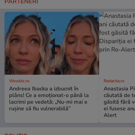
PARTENERI
Wowbiz.ro
Redactia.ro
Andreea Ibacka a izbucnit în
Anastasia Pi
plâns! Ce a emoționat-o până la
căutată de t
lacrimi pe vedetă: „Nu-mi mai e
găsită fără v
rușine să fiu vulnerabilă”
ei fusese anu
Alert