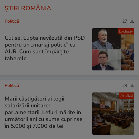
ȘTIRI ROMÂNIA
Politică
27 iul.
Exclusiv
Culise. Lupta nevăzută din PSD
pentru un „mariaj politic” cu
AUR. Cum sunt împărțite
taberele
Politică
24 iul.
Analiză
Marii câștigători ai legii
salarizării unitare:
parlamentarii. Lefuri mărite în
următorii ani cu sume cuprinse
în 5.000 și 7.000 de lei