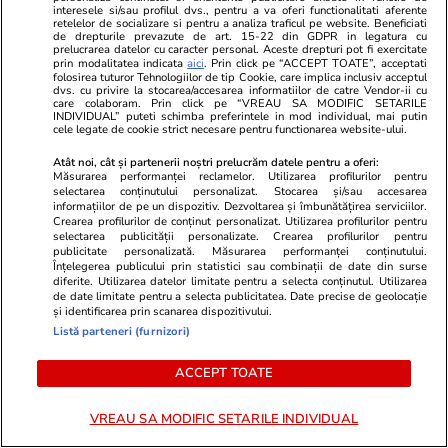
interesele si/sau profilul dvs., pentru a va oferi functionalitati aferente
retelelor de socializare si pentru a analiza traficul pe website. Beneficiati
Știri România
27 iul.
de drepturile prevazute de art. 15-22 din GDPR in legatura cu
prelucrarea datelor cu caracter personal. Aceste drepturi pot fi exercitate
Tânăra de 22 de ani căutată cu RO-Alert a
prin modalitatea indicata
aici
. Prin click pe “ACCEPT TOATE”, acceptati
folosirea tuturor Tehnologiilor de tip Cookie, care implica inclusiv acceptul
fost găsită moartă. Poliția i-a confirmat
dvs. cu privire la stocarea/accesarea informatiilor de catre Vendor-ii cu
care colaboram. Prin click pe “VREAU SA MODIFIC SETARILE
INDIVIDUAL” puteti schimba preferintele in mod individual, mai putin
identitatea
cele legate de cookie strict necesare pentru functionarea website-ului.
Atât noi, cât și partenerii noștri prelucrăm datele pentru a oferi:
Măsurarea performanței reclamelor. Utilizarea profilurilor pentru
Știri România
27 iul.
selectarea conținutului personalizat. Stocarea și/sau accesarea
informațiilor de pe un dispozitiv. Dezvoltarea și îmbunătățirea serviciilor.
„Nimeni nu mai riscă o estimare”: Migrarea
Crearea profilurilor de conținut personalizat. Utilizarea profilurilor pentru
selectarea publicității personalizate. Crearea profilurilor pentru
aplicațiilor ANCPI în Cloudul Guvernamental
publicitate personalizată. Măsurarea performanței conținutului.
întârzie, iar 10.000 de profesioniști din
Înțelegerea publicului prin statistici sau combinații de date din surse
diferite. Utilizarea datelor limitate pentru a selecta conținutul. Utilizarea
cadastru sunt blocați
de date limitate pentru a selecta publicitatea. Date precise de geolocație
și identificarea prin scanarea dispozitivului.
Listă parteneri (furnizori)
Horoscop
27 iul.
ACCEPT TOATE
Horoscop 28 iulie 2026. Leii se bucură de o
energie debordantă, dar simt acut nevoia de a
VREAU SA MODIFIC SETARILE INDIVIDUAL
o direcționa către un scop clar, ca să nu o