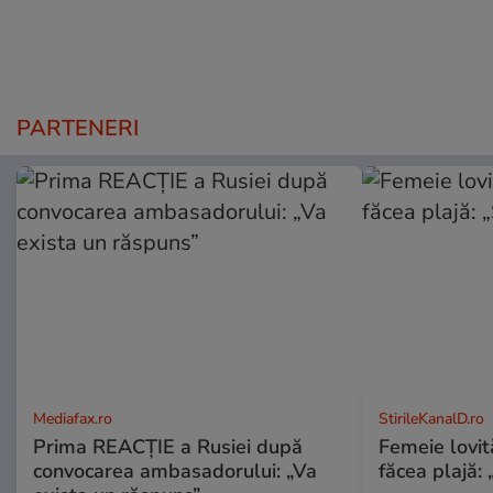
PARTENERI
Mediafax.ro
StirileKanalD.ro
Prima REACȚIE a Rusiei după
Femeie lovit
convocarea ambasadorului: „Va
făcea plajă: „