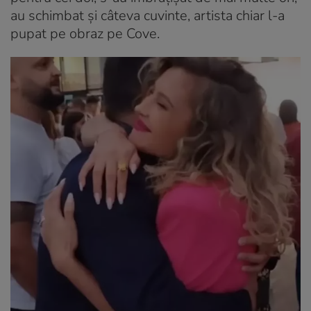
au schimbat și câteva cuvinte, artista chiar l-a
pupat pe obraz pe Cove.