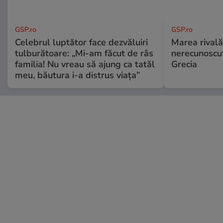
GSP.ro
GSP.ro
Celebrul luptător face dezvăluiri
Marea rivală
tulburătoare: „Mi-am făcut de râs
nerecunoscut
familia! Nu vreau să ajung ca tatăl
Grecia
meu, băutura i-a distrus viața”