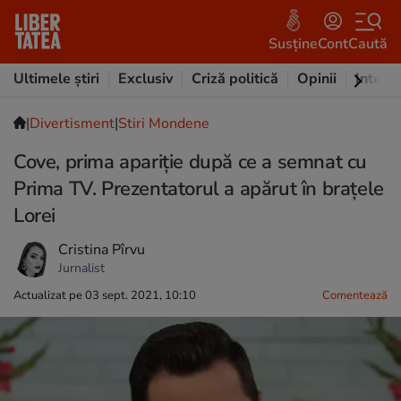
Susține
Cont
Caută
Ultimele știri
Exclusiv
Criză politică
Opinii
Intervi
|
Divertisment
|
Stiri Mondene
Cove, prima apariție după ce a semnat cu
Prima TV. Prezentatorul a apărut în brațele
Lorei
Cristina Pîrvu
Jurnalist
Actualizat pe 03 sept. 2021, 10:10
Comentează