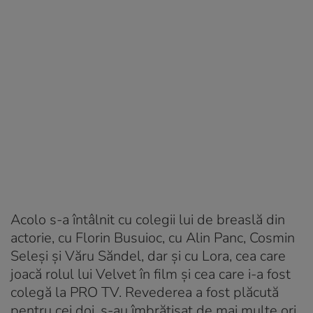
Acolo s-a întâlnit cu colegii lui de breaslă din
actorie, cu Florin Busuioc, cu Alin Panc, Cosmin
Seleși și Văru Săndel, dar și cu Lora, cea care
joacă rolul lui Velvet în film și cea care i-a fost
colegă la PRO TV. Revederea a fost plăcută
pentru cei doi, s-au îmbrățișat de mai multe ori,