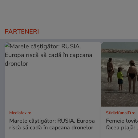
PARTENERI
Mediafax.ro
StirileKanalD.ro
Marele câștigător: RUSIA. Europa
Femeie lovit
riscă să cadă în capcana dronelor
făcea plajă: „