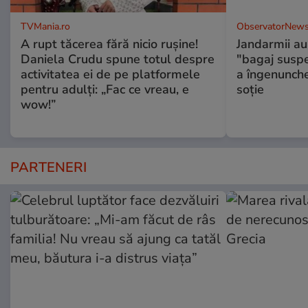
TVMania.ro
ObservatorNews
A rupt tăcerea fără nicio rușine!
Jandarmii au
Daniela Crudu spune totul despre
"bagaj suspec
activitatea ei de pe platformele
a îngenunche
pentru adulți: „Fac ce vreau, e
soție
wow!”
PARTENERI