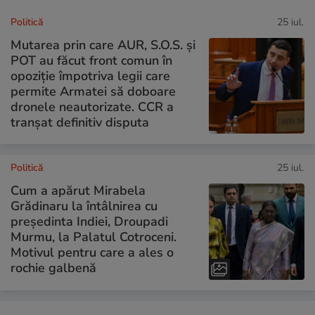
Politică
25 iul.
Mutarea prin care AUR, S.O.S. și
POT au făcut front comun în
opoziție împotriva legii care
permite Armatei să doboare
dronele neautorizate. CCR a
tranșat definitiv disputa
Politică
25 iul.
Cum a apărut Mirabela
Grădinaru la întâlnirea cu
președinta Indiei, Droupadi
Murmu, la Palatul Cotroceni.
Motivul pentru care a ales o
rochie galbenă