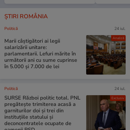
ȘTIRI ROMÂNIA
Politică
24 iul.
Analiză
Marii câștigători ai legii
salarizării unitare:
parlamentarii. Lefuri mărite în
următorii ani cu sume cuprinse
în 5.000 și 7.000 de lei
Politică
24 iul.
SURSE Război politic total. PNL
Exclusiv
pregătește trimiterea acasă a
garniturilor doi și trei din
instituțiile statului și
deconcentratele ocupate de
oamenii PSD