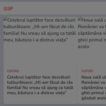
GSP
GSP.RO
GSP.RO
Celebrul luptător face dezvăluiri
Noua sală u
tulburătoare: „Mi-am făcut de râs
României va 
familia! Nu vreau să ajung ca tatăl
săptămâna vi
meu, băutura i-a distrus viața”
ghici primul 
găzduit acol