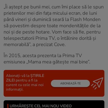
„Îi aștept pe bunii mei, cum îmi place să le spun
prietenilor mei din fața micului ecran, de luni
până vineri și duminică seară la Flash Monden
să povestim despre toate mondenitățile de la
noi și de peste hotare. Vom face să fie, pentru
telespectatorii Prima TV, o întâlnire dorită și
memorabilă”, a precizat Cove.
În 2015, acesta prezenta la Prima TV
emisiunea „Mama mea gătește mai bine”.
Abonați-vă la
ȘTIRILE
ZILEI
pentru a fi la
ABONEAZĂ-TE
curent cu cele mai noi
informații.
URMĂREȘTE CEL MAI NOU VIDEO