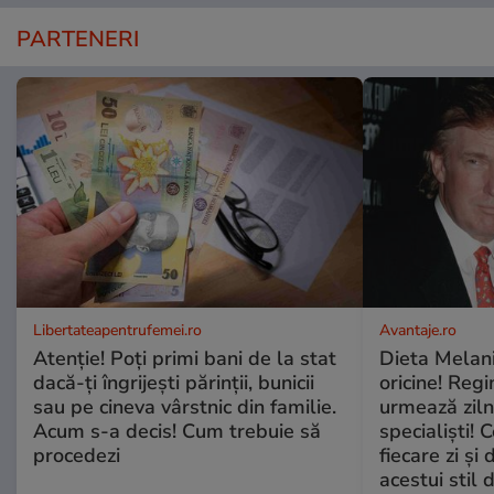
PARTENERI
Libertateapentrufemei.ro
Avantaje.ro
Atenție! Poți primi bani de la stat
Dieta Melan
dacă-ți îngrijești părinții, bunicii
oricine! Regi
sau pe cineva vârstnic din familie.
urmează zilni
Acum s-a decis! Cum trebuie să
specialiști! 
procedezi
fiecare zi și 
acestui stil 