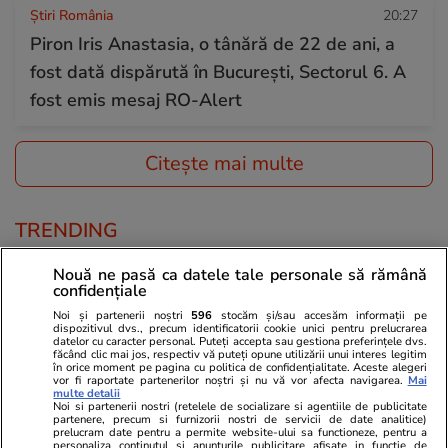
Știri România
20:27
Piron Iris Anastasia, o tânără de 22 de ani, a
fost dată dispărută în București, Sectorul 6. A
fost emis mesaj RO-Alert
Citește mai multe
TRENDING
Nouă ne pasă ca datele tale personale să rămână
Știri România
16:00
confidențiale
Român întors acasă după 25 de ani în
Noi și partenerii noștri
596
stocăm și/sau accesăm informații pe
Germania: „Și urzica e mai faină aici decât
dispozitivul dvs., precum identificatorii cookie unici pentru prelucrarea
datelor cu caracter personal. Puteți accepta sau gestiona preferințele dvs.
făcând clic mai jos, respectiv vă puteți opune utilizării unui interes legitim
trandafirii dincolo”
în orice moment pe pagina cu politica de confidențialitate. Aceste alegeri
vor fi raportate partenerilor noștri și nu vă vor afecta navigarea.
Mai
multe detalii
Noi si partenerii nostri (retelele de socializare si agentiile de publicitate
partenere, precum si furnizorii nostri de servicii de date analitice)
Știri România
12:08
prelucram date pentru a permite website-ului sa functioneze, pentru a
personaliza continutul si anunturile publicitare afisate in functie de