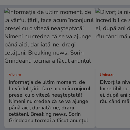
Viva.ro
Unica.ro
Informația de ultim moment, de
Divorț la nive
la vârful țării, face acum înconjurul
Incredibil ce
presei cu o viteză neașteptată!
ei, după ani 
Nimeni nu credea că se va ajunge
rău când mă
până aici, dar iată-ne, dragi
cetățeni. Breaking news, Sorin
Grindeanu tocmai a făcut anunțul