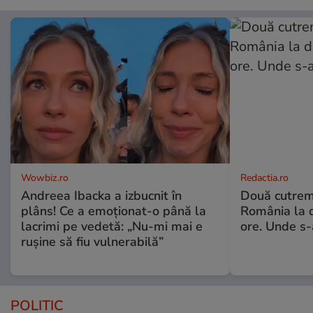
Wowbiz.ro
Redactia.ro
Andreea Ibacka a izbucnit în
Două cutrem
plâns! Ce a emoționat-o până la
România la d
lacrimi pe vedetă: „Nu-mi mai e
ore. Unde s
rușine să fiu vulnerabilă”
POLITIC