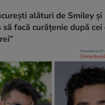
curești alături de Smiley și
să facă curățenie după cei 
rei”
Actualizat pe 07
Comenteaz