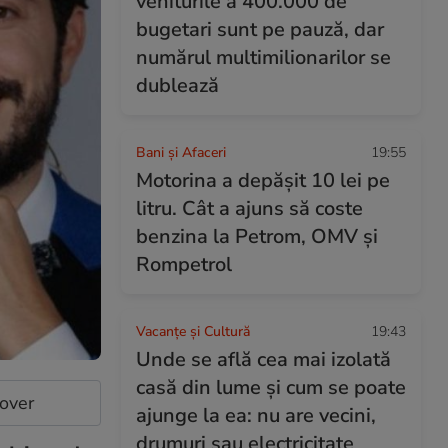
veniturile a 400.000 de
bugetari sunt pe pauză, dar
numărul multimilionarilor se
dublează
Bani și Afaceri
19:55
Motorina a depășit 10 lei pe
litru. Cât a ajuns să coste
benzina la Petrom, OMV și
Rompetrol
Vacanțe și Cultură
19:43
Unde se află cea mai izolată
casă din lume și cum se poate
cover
ajunge la ea: nu are vecini,
drumuri sau electricitate