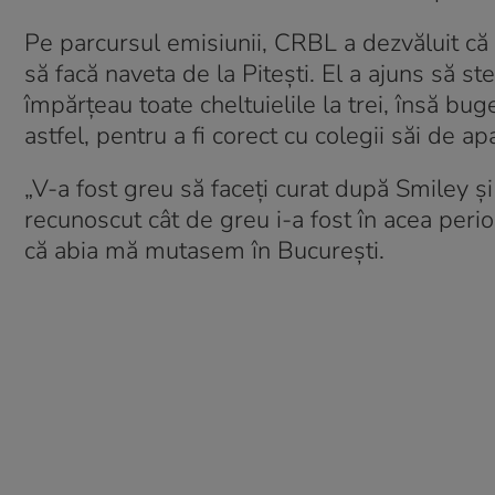
Pe parcursul emisiunii, CRBL a dezvăluit că 
să facă naveta de la Pitești. El a ajuns să st
împărțeau toate cheltuielile la trei, însă bu
astfel, pentru a fi corect cu colegii săi de a
„V-a fost greu să faceți curat după Smiley ș
recunoscut cât de greu i-a fost în acea perio
că abia mă mutasem în București.