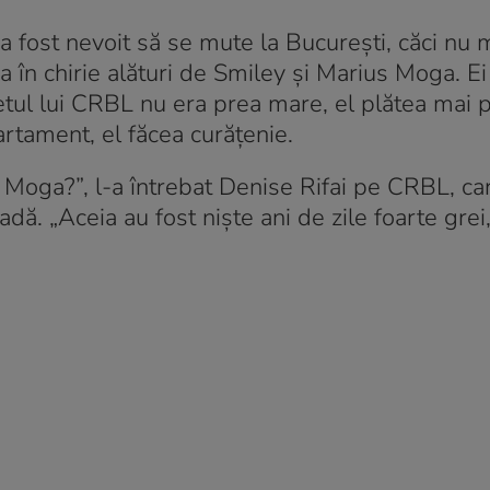
a fost nevoit să se mute la București, căci nu 
ea în chirie alături de Smiley și Marius Moga. Ei
getul lui CRBL nu era prea mare, el plătea mai p
partament, el făcea curățenie.
i Moga?”, l-a întrebat Denise Rifai pe CRBL, ca
adă. „Aceia au fost niște ani de zile foarte grei