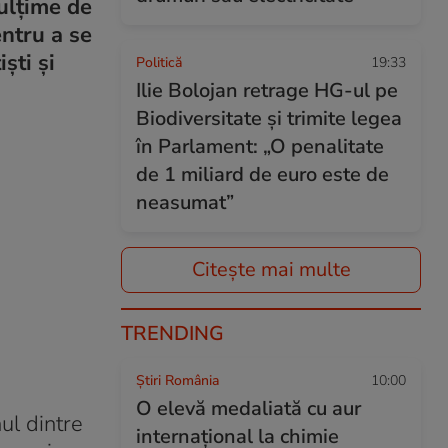
mulțime de
entru a se
ști și
Politică
19:33
Ilie Bolojan retrage HG-ul pe
Biodiversitate și trimite legea
în Parlament: „O penalitate
de 1 miliard de euro este de
neasumat”
Citește mai multe
TRENDING
Știri România
10:00
O elevă medaliată cu aur
ul dintre
internațional la chimie