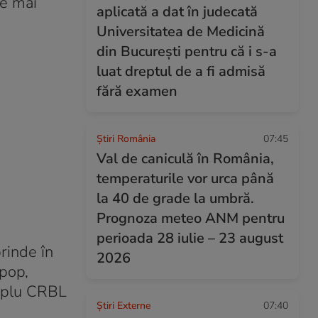
de mai
aplicată a dat în judecată
Universitatea de Medicină
din București pentru că i s-a
luat dreptul de a fi admisă
fără examen
Știri România
07:45
Val de caniculă în România,
temperaturile vor urca până
la 40 de grade la umbră.
Prognoza meteo ANM pentru
perioada 28 iulie – 23 august
prinde în
2026
 pop,
implu CRBL
Știri Externe
07:40