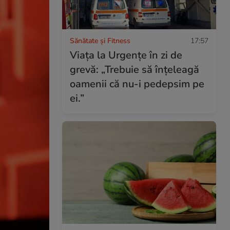
Sănătate și Fitness
17:57
Viața la Urgențe în zi de
grevă: „Trebuie să înțeleagă
oamenii că nu-i pedepsim pe
ei.”