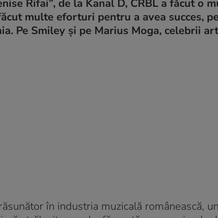
enise Rifai”, de la Kanal D, CRBL a făcut o 
 făcut multe eforturi pentru a avea succes, p
a. Pe Smiley și pe Marius Moga, celebrii arti
ăsunător în industria muzicală românească, un