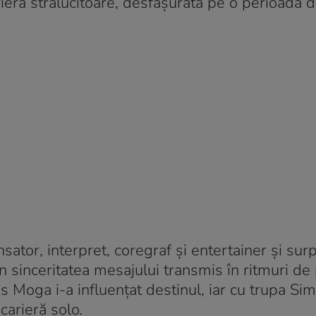
arieră strălucitoare, desfășurată pe o perioada 
sator, interpret, coregraf și entertainer și sur
n sinceritatea mesajului transmis în ritmuri de
us Moga i-a influențat destinul, iar cu trupa S
carieră solo.