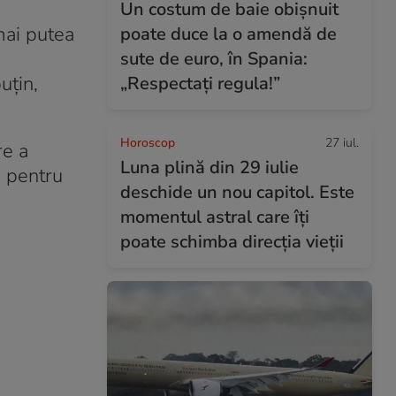
Un costum de baie obișnuit
mai putea
poate duce la o amendă de
sute de euro, în Spania:
uțin,
„Respectați regula!”
Horoscop
27 iul.
re a
Luna plină din 29 iulie
, pentru
deschide un nou capitol. Este
momentul astral care îți
poate schimba direcția vieții