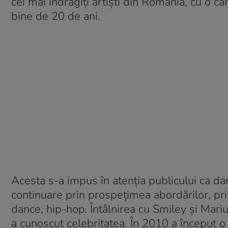
cei mai îndrăgiți artiști din România, cu o c
bine de 20 de ani.
Acesta s-a impus în atenția publicului ca dan
continuare prin prospețimea abordărilor, pri
dance, hip-hop. Întâlnirea cu Smiley și Mari
a cunoscut celebritatea. În 2010 a început o 