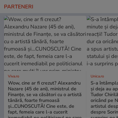
PARTENERI
Viva.ro
Unica.ro
Wow, cine ar fi crezut? Alexandru
S-a întâmpl
Nazare (45 de ani), ministrul de
și deja au ap
Finanțe, se va căsători cu o artistă
Tudor Chiril
tânără, foarte frumoasă
oricând pe N
și...CUNOSCUTĂ! Cine este, de
artistul desp
fapt, femeia care l-a cucerit
despre Sorin
iremediabil pe politicianul pe care
surprins pe 