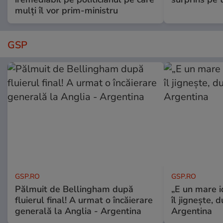
mulți îl vor prim-ministru
GSP
GSP.RO
GSP.RO
Pălmuit de Bellingham după
„E un mare i
fluierul final! A urmat o încăierare
îl jignește, 
generală la Anglia - Argentina
Argentina