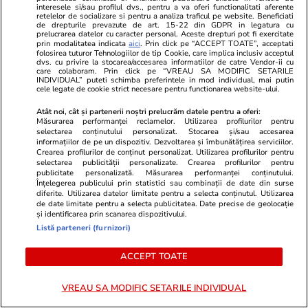
reprezentanții fostei coaliții
interesele si/sau profilul dvs., pentru a va oferi functionalitati aferente
retelelor de socializare si pentru a analiza traficul pe website. Beneficiati
de drepturile prevazute de art. 15-22 din GDPR in legatura cu
prelucrarea datelor cu caracter personal. Aceste drepturi pot fi exercitate
Opinii
15 iul.
prin modalitatea indicata
aici
. Prin click pe “ACCEPT TOATE”, acceptati
folosirea tuturor Tehnologiilor de tip Cookie, care implica inclusiv acceptul
dvs. cu privire la stocarea/accesarea informatiilor de catre Vendor-ii cu
care colaboram. Prin click pe “VREAU SA MODIFIC SETARILE
INDIVIDUAL” puteti schimba preferintele in mod individual, mai putin
Studiile universitare de științe
cele legate de cookie strict necesare pentru functionarea website-ului.
politice între prea multă teorie
Atât noi, cât și partenerii noștri prelucrăm datele pentru a oferi:
și prea puțină practică
Măsurarea performanței reclamelor. Utilizarea profilurilor pentru
selectarea conținutului personalizat. Stocarea și/sau accesarea
informațiilor de pe un dispozitiv. Dezvoltarea și îmbunătățirea serviciilor.
Crearea profilurilor de conținut personalizat. Utilizarea profilurilor pentru
selectarea publicității personalizate. Crearea profilurilor pentru
publicitate personalizată. Măsurarea performanței conținutului.
Înțelegerea publicului prin statistici sau combinații de date din surse
Opinii
15 iul.
diferite. Utilizarea datelor limitate pentru a selecta conținutul. Utilizarea
de date limitate pentru a selecta publicitatea. Date precise de geolocație
și identificarea prin scanarea dispozitivului.
Când criminalul de război Putin
Listă parteneri (furnizori)
va muri, crimele Rusiei vor
ACCEPT TOATE
continua
VREAU SA MODIFIC SETARILE INDIVIDUAL