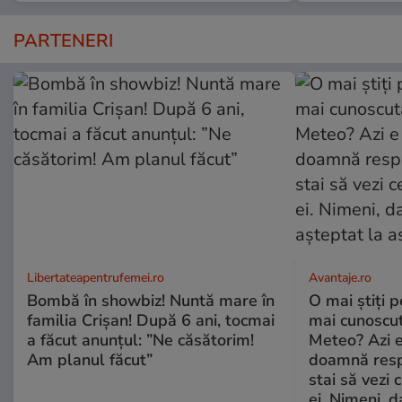
PARTENERI
Libertateapentrufemei.ro
Avantaje.ro
Bombă în showbiz! Nuntă mare în
O mai știți 
familia Crișan! După 6 ani, tocmai
mai cunoscu
a făcut anunțul: ”Ne căsătorim!
Meteo? Azi e
Am planul făcut”
doamnă respe
stai să vezi 
ei. Nimeni, d