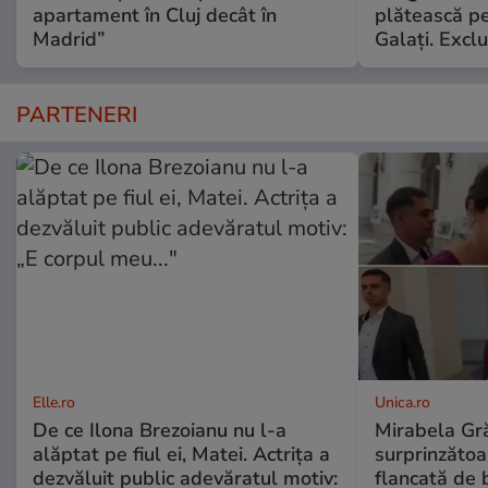
apartament în Cluj decât în
plătească pe
Madrid”
Galaţi. Exclu
PARTENERI
Elle.ro
Unica.ro
De ce Ilona Brezoianu nu l-a
Mirabela Gră
alăptat pe fiul ei, Matei. Actrița a
surprinzătoar
dezvăluit public adevăratul motiv:
flancată de 