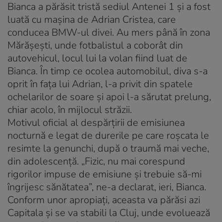
Bianca a părăsit tristă sediul Antenei 1 şi a fost
luată cu maşina de Adrian Cristea, care
conducea BMW-ul divei. Au mers până în zona
Mărăşeşti, unde fotbalistul a coborât din
autovehicul, locul lui la volan fiind luat de
Bianca. În timp ce ocolea automobilul, diva s-a
oprit în faţa lui Adrian, l-a privit din spatele
ochelarilor de soare şi apoi l-a sărutat prelung,
chiar acolo, în mijlocul străzii.
Motivul oficial al despărţirii de emisiunea
nocturnă e legat de durerile pe care roşcata le
resimte la genunchi, după o traumă mai veche,
din adolescenţă. „Fizic, nu mai corespund
rigorilor impuse de emisiune şi trebuie să-mi
îngrijesc sănătatea”, ne-a declarat, ieri, Bianca.
Conform unor apropiaţi, aceasta va părăsi azi
Capitala şi se va stabili la Cluj, unde evoluează