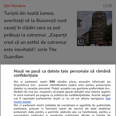
Știri România
12:20
Turiștii din toată lumea,
avertizați că la București sunt
cazați în clădiri care se pot
prăbuși la cutremur. „Experții
cred că un astfel de cutremur
este inevitabil”, scrie The
Guardian
Nouă ne pasă ca datele tale personale să rămână
Știri România
11:34
confidențiale
Nicușor Dan și Ciprian Ciucu,
Noi și partenerii noștri
596
stocăm și/sau accesăm informații pe
dispozitivul dvs., precum identificatorii cookie unici pentru prelucrarea
față în față la Cotroceni, după
datelor cu caracter personal. Puteți accepta sau gestiona preferințele dvs.
făcând clic mai jos, respectiv vă puteți opune utilizării unui interes legitim
ce primarul Capitalei a fost
în orice moment pe pagina cu politica de confidențialitate. Aceste alegeri
vor fi raportate partenerilor noștri și nu vă vor afecta navigarea.
Mai
acuzat de DNA de luare de
multe detalii
Noi si partenerii nostri (retelele de socializare si agentiile de publicitate
mită. Ce discută cu
partenere, precum si furnizorii nostri de servicii de date analitice)
prelucram date pentru a permite website-ului sa functioneze, pentru a
personaliza continutul si anunturile publicitare afisate in functie de