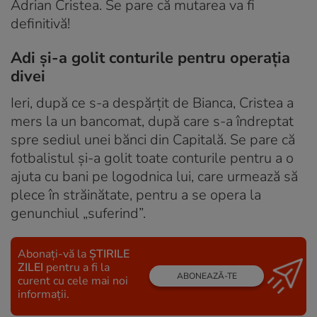
Adrian Cristea. Se pare că mutarea va fi
definitivă!
Adi şi-a golit conturile pentru operaţia
divei
Ieri, după ce s-a despărţit de Bianca, Cristea a
mers la un bancomat, după care s-a îndreptat
spre sediul unei bănci din Capitală. Se pare că
fotbalistul şi-a golit toate conturile pentru a o
ajuta cu bani pe logodnica lui, care urmează să
plece în străinătate, pentru a se opera la
genunchiul „suferind”.
Abonați-vă la
ȘTIRILE
ZILEI
pentru a fi la
ABONEAZĂ-TE
curent cu cele mai noi
informații.