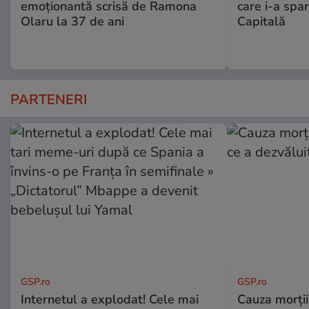
emoționantă scrisă de Ramona
care i-a spar
Olaru la 37 de ani
Capitală
PARTENERI
GSP.ro
GSP.ro
Internetul a explodat! Cele mai
Cauza morții