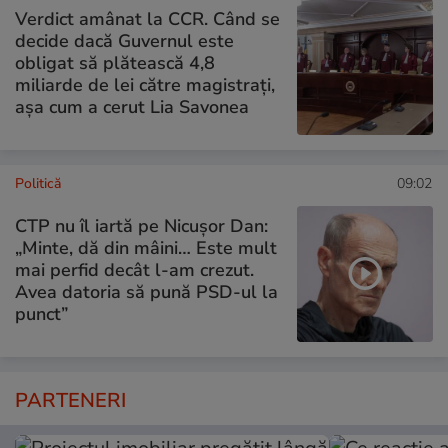
Verdict amânat la CCR. Când se
decide dacă Guvernul este
obligat să plătească 4,8
miliarde de lei către magistrați,
așa cum a cerut Lia Savonea
Politică
09:02
CTP nu îl iartă pe Nicușor Dan:
„Minte, dă din mâini… Este mult
mai perfid decât l-am crezut.
Avea datoria să pună PSD-ul la
punct”
PARTENERI