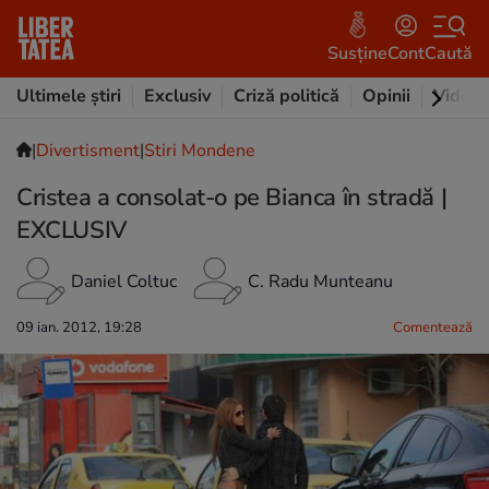
Susține
Cont
Caută
Ultimele știri
Exclusiv
Criză politică
Opinii
Video
|
Divertisment
|
Stiri Mondene
Cristea a consolat-o pe Bianca în stradă |
EXCLUSIV
Daniel Coltuc
C. Radu Munteanu
09 ian. 2012, 19:28
Comentează