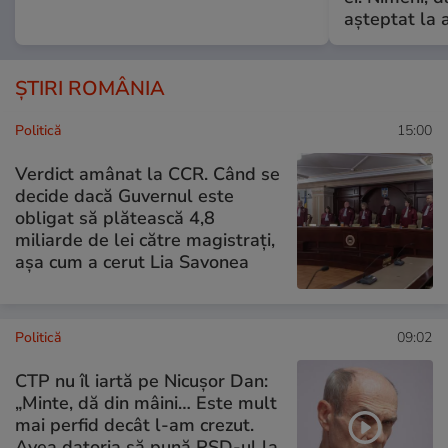
așteptat la 
ȘTIRI ROMÂNIA
Politică
15:00
Verdict amânat la CCR. Când se
decide dacă Guvernul este
obligat să plătească 4,8
miliarde de lei către magistrați,
așa cum a cerut Lia Savonea
Politică
09:02
CTP nu îl iartă pe Nicușor Dan:
„Minte, dă din mâini… Este mult
mai perfid decât l-am crezut.
Avea datoria să pună PSD-ul la