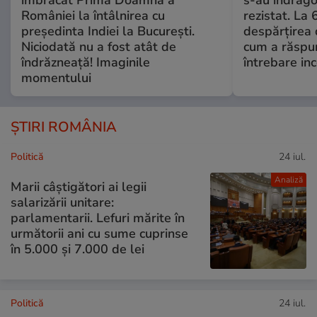
României la întâlnirea cu
rezistat. La 
președinta Indiei la București.
despărțirea 
Niciodată nu a fost atât de
cum a răspu
îndrăzneață! Imaginile
întrebare i
momentului
ȘTIRI ROMÂNIA
Politică
24 iul.
Analiză
Marii câștigători ai legii
salarizării unitare:
parlamentarii. Lefuri mărite în
următorii ani cu sume cuprinse
în 5.000 și 7.000 de lei
Politică
24 iul.