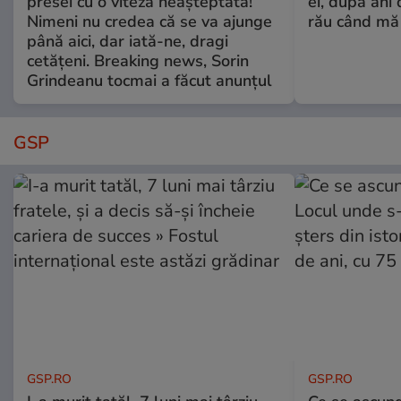
presei cu o viteză neașteptată!
ei, după ani 
Nimeni nu credea că se va ajunge
rău când mă
până aici, dar iată-ne, dragi
cetățeni. Breaking news, Sorin
Grindeanu tocmai a făcut anunțul
GSP
GSP.RO
GSP.RO