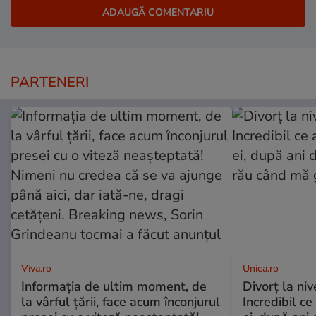
PARTENERI
Viva.ro
Unica.ro
Informația de ultim moment, de
Divorț la nive
la vârful țării, face acum înconjurul
Incredibil ce