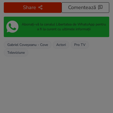
Share
Comentează
Abonați-vă la canalul Libertatea de WhatsApp pentru
a fi la curent cu ultimele informații
Gabriel Coveșeanu - Cove
Actori
Pro TV
Televiziune