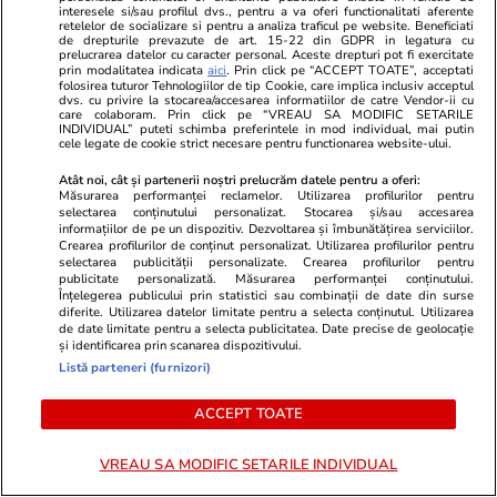
8,61 milioane de euro la 6/49, categoria I
interesele si/sau profilul dvs., pentru a va oferi functionalitati aferente
retelelor de socializare si pentru a analiza traficul pe website. Beneficiati
de drepturile prevazute de art. 15-22 din GDPR in legatura cu
prelucrarea datelor cu caracter personal. Aceste drepturi pot fi exercitate
Vacanțe și Cultură
06:45
prin modalitatea indicata
aici
. Prin click pe “ACCEPT TOATE”, acceptati
folosirea tuturor Tehnologiilor de tip Cookie, care implica inclusiv acceptul
Orașul european ideal pentru iubitorii de
dvs. cu privire la stocarea/accesarea informatiilor de catre Vendor-ii cu
care colaboram. Prin click pe “VREAU SA MODIFIC SETARILE
literatură, unde prima librărie s-a deschis în
INDIVIDUAL” puteti schimba preferintele in mod individual, mai putin
cele legate de cookie strict necesare pentru functionarea website-ului.
1610: „Ca în Stăpânul Inelelor”
Atât noi, cât și partenerii noștri prelucrăm datele pentru a oferi:
Măsurarea performanței reclamelor. Utilizarea profilurilor pentru
selectarea conținutului personalizat. Stocarea și/sau accesarea
informațiilor de pe un dispozitiv. Dezvoltarea și îmbunătățirea serviciilor.
Auto
06:30
Crearea profilurilor de conținut personalizat. Utilizarea profilurilor pentru
De ce firmele încep să renunțe la regula „o
selectarea publicității personalizate. Crearea profilurilor pentru
publicitate personalizată. Măsurarea performanței conținutului.
mașină pentru fiecare angajat”. Flotele devin
Înțelegerea publicului prin statistici sau combinații de date din surse
diferite. Utilizarea datelor limitate pentru a selecta conținutul. Utilizarea
bugete de mobilitate
de date limitate pentru a selecta publicitatea. Date precise de geolocație
și identificarea prin scanarea dispozitivului.
Listă parteneri (furnizori)
Citește mai multe
ACCEPT TOATE
VREAU SA MODIFIC SETARILE INDIVIDUAL
TRENDING