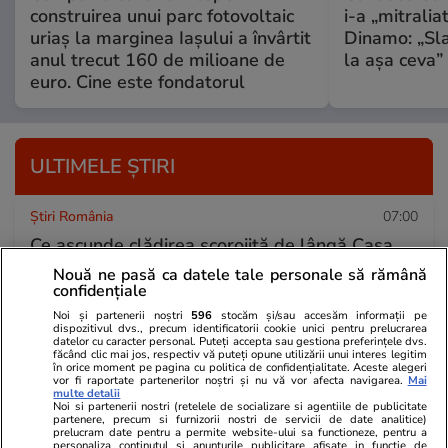
construirea unui parc fotovoltaic
i-a „mitralia
uriaș la marginea Iașului a învârtit
Dinamo: „Sl
anul trecut 160 de milioane de
la așa ceva”
euro. Cine este fondatorul
ULTIMELE ȘTIRI
Știri România
07:00
Ce ascunde clădirea scorojită de lângă Casa
Mița Biciclista, unde își făcea costumele Dem
Nouă ne pasă ca datele tale personale să rămână
confidențiale
Rădulescu. Locul renaște acum, după zeci de
Noi și partenerii noștri
596
stocăm și/sau accesăm informații pe
ani
dispozitivul dvs., precum identificatorii cookie unici pentru prelucrarea
datelor cu caracter personal. Puteți accepta sau gestiona preferințele dvs.
făcând clic mai jos, respectiv vă puteți opune utilizării unui interes legitim
în orice moment pe pagina cu politica de confidențialitate. Aceste alegeri
vor fi raportate partenerilor noștri și nu vă vor afecta navigarea.
Mai
Știri România
07:00
multe detalii
Noi si partenerii nostri (retelele de socializare si agentiile de publicitate
Loto 6/49 din 26 iulie 2026. Report de peste
partenere, precum si furnizorii nostri de servicii de date analitice)
prelucram date pentru a permite website-ului sa functioneze, pentru a
personaliza continutul si anunturile publicitare afisate in functie de