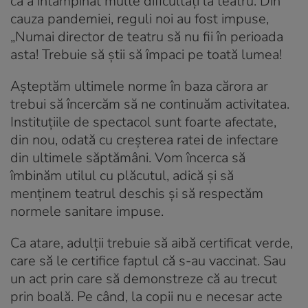
că a întâmpinat multe dificultăți la teatru. Din
cauza pandemiei, reguli noi au fost impuse,
„Numai director de teatru să nu fii în perioada
asta! Trebuie să știi să împaci pe toată lumea!
Așteptăm ultimele norme în baza cărora ar
trebui să încercăm să ne continuăm activitatea.
Instituțiile de spectacol sunt foarte afectate,
din nou, odată cu creșterea ratei de infectare
din ultimele săptămâni. Vom încerca să
îmbinăm utilul cu plăcutul, adică și să
menținem teatrul deschis și să respectăm
normele sanitare impuse.
Ca atare, adulții trebuie să aibă certificat verde,
care să le certifice faptul că s-au vaccinat. Sau
un act prin care să demonstreze că au trecut
prin boală. Pe când, la copii nu e necesar acte