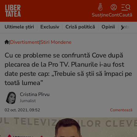
Susține
Cont
Caută
Ultimele știri
Exclusiv
Criză politică
Opinii
Intervi
|
Divertisment
|
Stiri Mondene
Cu ce probleme se confruntă Cove după
plecarea de la Pro TV. Planurile i-au fost
date peste cap: „Trebuie să știi să împaci pe
toată lumea”
Cristina Pîrvu
Jurnalist
02 oct. 2021, 09:52
Comentează