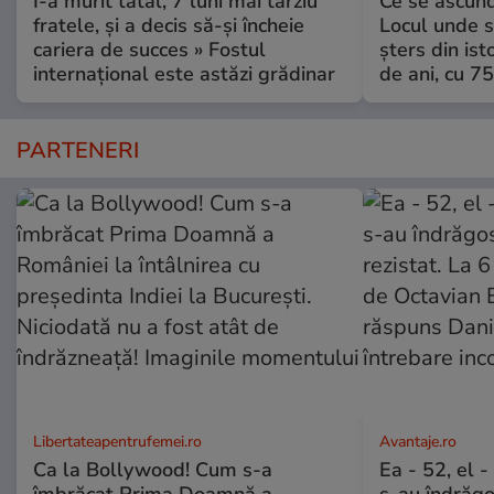
I-a murit tatăl, 7 luni mai târziu
Ce se ascund
fratele, și a decis să-și încheie
Locul unde s-
cariera de succes » Fostul
șters din ist
internațional este astăzi grădinar
de ani, cu 7
PARTENERI
Libertateapentrufemei.ro
Avantaje.ro
Ca la Bollywood! Cum s-a
Ea - 52, el 
îmbrăcat Prima Doamnă a
s-au îndrăgos