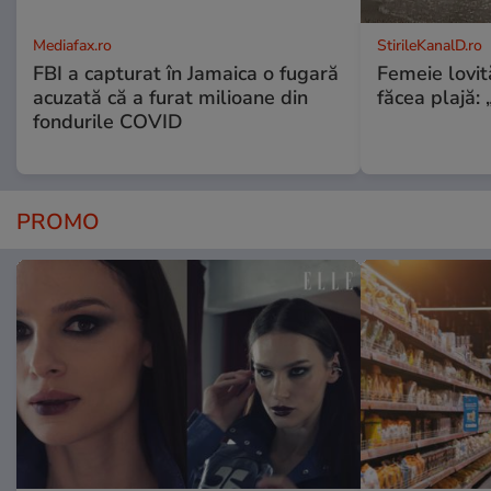
Mediafax.ro
StirileKanalD.ro
FBI a capturat în Jamaica o fugară
Femeie lovit
acuzată că a furat milioane din
făcea plajă: „
fondurile COVID
PROMO