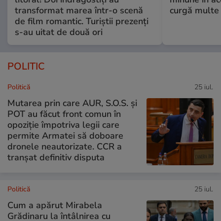
transformat marea într-o scenă
curgă multe l
de film romantic. Turiștii prezenți
s-au uitat de două ori
POLITIC
Politică
25 iul.
Mutarea prin care AUR, S.O.S. și
POT au făcut front comun în
opoziție împotriva legii care
permite Armatei să doboare
dronele neautorizate. CCR a
tranșat definitiv disputa
Politică
25 iul.
Cum a apărut Mirabela
Grădinaru la întâlnirea cu