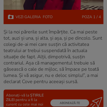
VEZI
GALERIA
FOTO
POZA
1 / 4
Și la noi părerile sunt împărțite. Ca mai peste
tot, auzi și una, și alta, și așa, și pe dincolo. Sunt
colegi de-ai mei care susțin că activitatea
teatrului ar trebui suspendată în actuala
situație de fapt. Alții, dimpotrivă, susțin
contrariul. Așa că managementul trebuie să
găsească o cale de mijloc, să împace pe toată
lumea. Și vă asigur, nu e deloc simplu!”, a mai
declarat Cove pentru aceeași sursă.
Abonați-vă la
ȘTIRILE
ZILEI
pentru a fi la
ABONEAZĂ-TE
curent cu cele mai noi