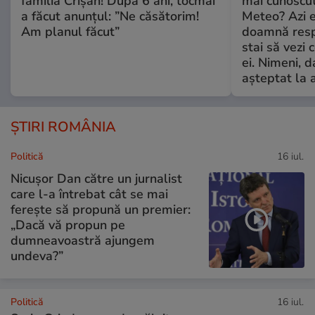
familia Crișan! După 6 ani, tocmai
mai cunoscu
a făcut anunțul: ”Ne căsătorim!
Meteo? Azi e
Am planul făcut”
doamnă respe
stai să vezi 
ei. Nimeni, d
așteptat la 
ȘTIRI ROMÂNIA
Politică
16 iul.
Nicușor Dan către un jurnalist
care l-a întrebat cât se mai
ferește să propună un premier:
„Dacă vă propun pe
dumneavoastră ajungem
undeva?”
Politică
16 iul.