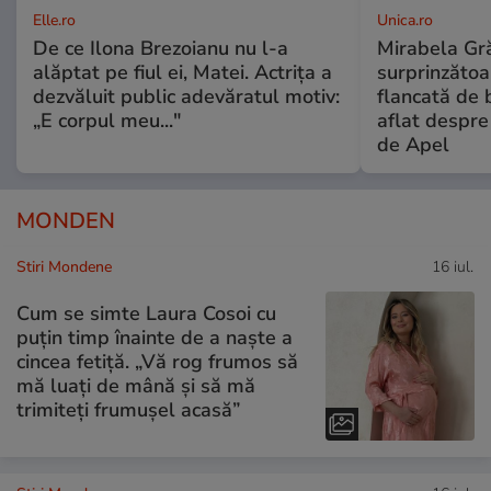
Elle.ro
Unica.ro
De ce Ilona Brezoianu nu l-a
Mirabela Gră
alăptat pe fiul ei, Matei. Actrița a
surprinzătoar
dezvăluit public adevăratul motiv:
flancată de 
„E corpul meu..."
aflat despre
de Apel
MONDEN
Stiri Mondene
16 iul.
Cum se simte Laura Cosoi cu
puțin timp înainte de a naște a
cincea fetiță. „Vă rog frumos să
mă luați de mână și să mă
trimiteți frumușel acasă”