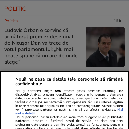
POLITIC
Politică
16 iul.
Ludovic Orban e convins că
următorul premier desemnat
de Nicușor Dan va trece de
votul parlamentului: „Nu mai
poate spune că nu are de unde
alege”
Nouă ne pasă ca datele tale personale să rămână
Politică
16 iul.
confidențiale
Nicușor Dan către un jurnalist
Noi și partenerii noștri
596
stocăm și/sau accesăm informații pe
dispozitivul dvs., precum identificatorii cookie unici pentru prelucrarea
care l-a întrebat cât se mai
datelor cu caracter personal. Puteți accepta sau gestiona preferințele dvs.
ferește să propună un premier:
făcând clic mai jos, respectiv vă puteți opune utilizării unui interes legitim
în orice moment pe pagina cu politica de confidențialitate. Aceste alegeri
„Dacă vă propun pe
vor fi raportate partenerilor noștri și nu vă vor afecta navigarea.
Mai
multe detalii
dumneavoastră ajungem
Noi si partenerii nostri (retelele de socializare si agentiile de publicitate
undeva?”
partenere, precum si furnizorii nostri de servicii de date analitice)
prelucram date pentru a permite website-ului sa functioneze, pentru a
personaliza continutul si anunturile publicitare afisate in functie de