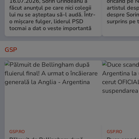
16.07.2026, Sorin Grindeanu a
oricând pe N
făcut anunțul pe care nici colegii
artistul desp
lui nu se așteptau să-l audă. Într-
despre Sorin
o mișcare fulger, liderul PSD
surprins pe 
tocmai a dat o veste importantă
GSP
GSP.RO
GSP.RO