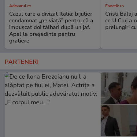
Adevarul.ro
Fanatik.ro
Cazul care a divizat Italia: bijutier
Cristi Balaj 
condamnat „pe viață” pentru că a
ce U Cluj a c
împușcat doi tâlhari după un jaf.
prelungiri c
Apel la președinte pentru
graţiere
PARTENERI