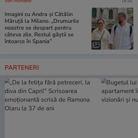
Stiri Mondene
16 iul.
Imagini cu Andra și Cătălin
Măruță la Milano. „Drumurile
noastre se despart pentru
câteva zile. Restul găștii se
întoarce în Spania”
PARTENERI