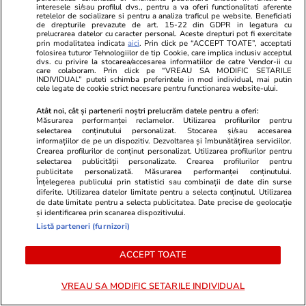
interesele si/sau profilul dvs., pentru a va oferi functionalitati aferente
retelelor de socializare si pentru a analiza traficul pe website. Beneficiati
de drepturile prevazute de art. 15-22 din GDPR in legatura cu
PARTENERI
prelucrarea datelor cu caracter personal. Aceste drepturi pot fi exercitate
prin modalitatea indicata
aici
. Prin click pe “ACCEPT TOATE”, acceptati
folosirea tuturor Tehnologiilor de tip Cookie, care implica inclusiv acceptul
dvs. cu privire la stocarea/accesarea informatiilor de catre Vendor-ii cu
care colaboram. Prin click pe “VREAU SA MODIFIC SETARILE
INDIVIDUAL” puteti schimba preferintele in mod individual, mai putin
cele legate de cookie strict necesare pentru functionarea website-ului.
Atât noi, cât și partenerii noștri prelucrăm datele pentru a oferi:
Măsurarea performanței reclamelor. Utilizarea profilurilor pentru
selectarea conținutului personalizat. Stocarea și/sau accesarea
informațiilor de pe un dispozitiv. Dezvoltarea și îmbunătățirea serviciilor.
Crearea profilurilor de conținut personalizat. Utilizarea profilurilor pentru
selectarea publicității personalizate. Crearea profilurilor pentru
publicitate personalizată. Măsurarea performanței conținutului.
Înțelegerea publicului prin statistici sau combinații de date din surse
diferite. Utilizarea datelor limitate pentru a selecta conținutul. Utilizarea
de date limitate pentru a selecta publicitatea. Date precise de geolocație
ZiaruldeIasi.ro
Fanatik.ro
și identificarea prin scanarea dispozitivului.
Listă parteneri (furnizori)
Proiectul imobiliar pregătit lângă
Cu cine joacă
Lidl Moara de Foc este scos la
preliminar d
ACCEPT TOATE
vânzare. Dezvoltatorul este
după ce a fo
asociat în piață cu un alt proiect
Dinamo Kiev
VREAU SA MODIFIC SETARILE INDIVIDUAL
de anvergură