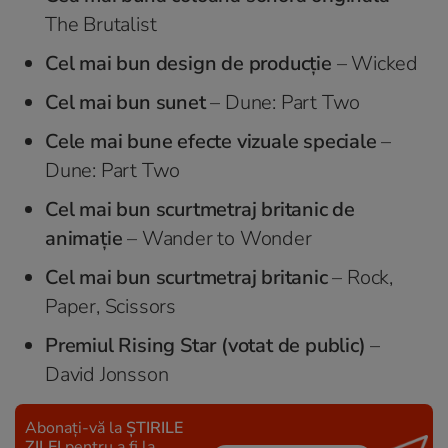
The Brutalist
Cel mai bun design de producţie
– Wicked
Cel mai bun sunet
– Dune: Part Two
Cele mai bune efecte vizuale speciale
–
Dune: Part Two
Cel mai bun scurtmetraj britanic de
animaţie
– Wander to Wonder
Cel mai bun scurtmetraj britanic
– Rock,
Paper, Scissors
Premiul Rising Star (votat de public)
–
David Jonsson
Abonați-vă la
ȘTIRILE
ZILEI
pentru a fi la