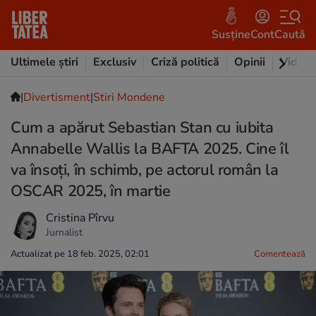
Susține
Cont
Caută
Ultimele știri
Exclusiv
Criză politică
Opinii
Video
|
Divertisment
|
Stiri Mondene
Cum a apărut Sebastian Stan cu iubita
Annabelle Wallis la BAFTA 2025. Cine îl
va însoți, în schimb, pe actorul român la
OSCAR 2025, în martie
Cristina Pîrvu
Jurnalist
Actualizat pe 18 feb. 2025, 02:01
Comentează