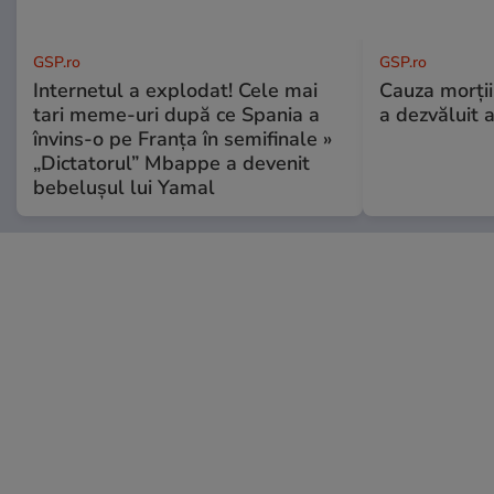
GSP.ro
GSP.ro
Internetul a explodat! Cele mai
Cauza morții
tari meme-uri după ce Spania a
a dezvăluit 
învins-o pe Franța în semifinale »
„Dictatorul” Mbappe a devenit
bebelușul lui Yamal