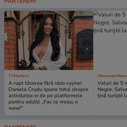
PARTENERI
TVMania.ro
ObservatorNews
A rupt tăcerea fără nicio rușine!
Valuri de 5 m
Daniela Crudu spune totul despre
Negre. Salva
activitatea ei de pe platformele
ţină turiştii 
pentru adulți: „Fac ce vreau, e
wow!”