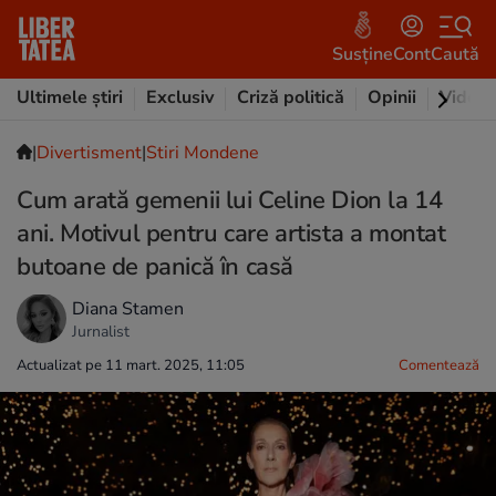
Susține
Cont
Caută
Ultimele știri
Exclusiv
Criză politică
Opinii
Video
|
Divertisment
|
Stiri Mondene
Cum arată gemenii lui Celine Dion la 14
ani. Motivul pentru care artista a montat
butoane de panică în casă
Diana Stamen
Jurnalist
Actualizat pe 11 mart. 2025, 11:05
Comentează