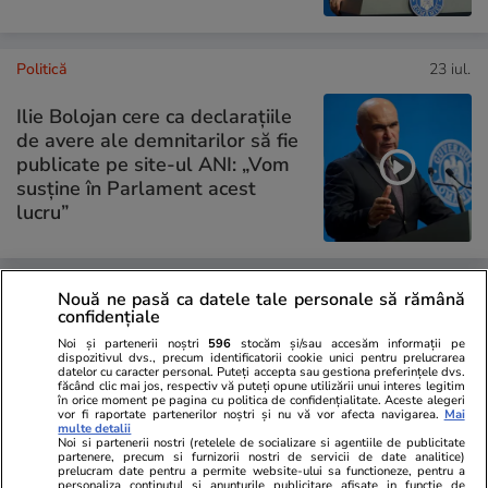
Politică
23 iul.
Ilie Bolojan cere ca declarațiile
de avere ale demnitarilor să fie
publicate pe site-ul ANI: „Vom
susține în Parlament acest
lucru”
Nouă ne pasă ca datele tale personale să rămână
PARTENERI
confidențiale
Noi și partenerii noștri
596
stocăm și/sau accesăm informații pe
dispozitivul dvs., precum identificatorii cookie unici pentru prelucrarea
datelor cu caracter personal. Puteți accepta sau gestiona preferințele dvs.
făcând clic mai jos, respectiv vă puteți opune utilizării unui interes legitim
în orice moment pe pagina cu politica de confidențialitate. Aceste alegeri
vor fi raportate partenerilor noștri și nu vă vor afecta navigarea.
Mai
multe detalii
Noi si partenerii nostri (retelele de socializare si agentiile de publicitate
partenere, precum si furnizorii nostri de servicii de date analitice)
prelucram date pentru a permite website-ului sa functioneze, pentru a
personaliza continutul si anunturile publicitare afisate in functie de