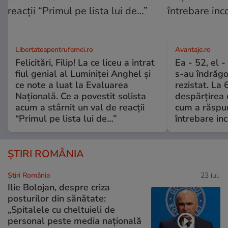
Libertateapentrufemei.ro
Avantaje.ro
Felicitări, Filip! La ce liceu a intrat
Ea - 52, el 
fiul genial al Luminiței Anghel și
s-au îndrăgos
ce note a luat la Evaluarea
rezistat. La 
Națională. Ce a povestit solista
despărțirea 
acum a stârnit un val de reacții
cum a răspu
“Primul pe lista lui de…”
întrebare i
ȘTIRI ROMÂNIA
Știri România
23 iul.
Ilie Bolojan, despre criza
posturilor din sănătate:
„Spitalele cu cheltuieli de
personal peste media națională