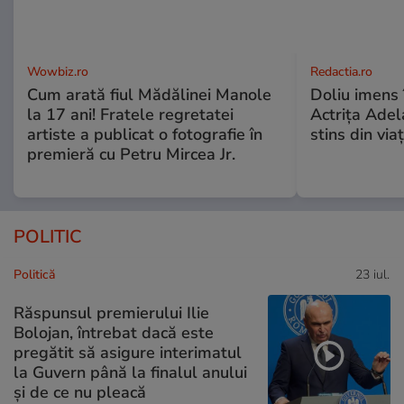
Wowbiz.ro
Redactia.ro
Cum arată fiul Mădălinei Manole
Doliu imens 
la 17 ani! Fratele regretatei
Actrița Adel
artiste a publicat o fotografie în
stins din via
premieră cu Petru Mircea Jr.
POLITIC
Politică
23 iul.
Răspunsul premierului Ilie
Bolojan, întrebat dacă este
pregătit să asigure interimatul
la Guvern până la finalul anului
și de ce nu pleacă