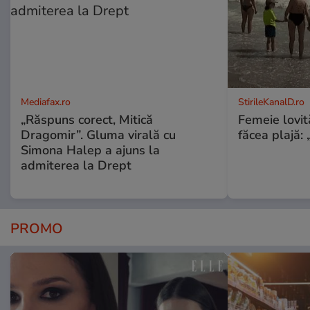
Mediafax.ro
StirileKanalD.ro
„Răspuns corect, Mitică
Femeie lovit
Dragomir”. Gluma virală cu
făcea plajă: „
Simona Halep a ajuns la
admiterea la Drept
PROMO