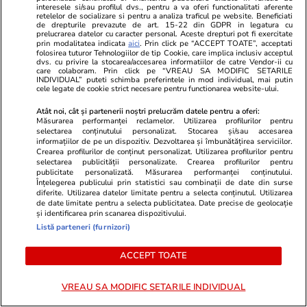
interesele si/sau profilul dvs., pentru a va oferi functionalitati aferente
retelelor de socializare si pentru a analiza traficul pe website. Beneficiati
de drepturile prevazute de art. 15-22 din GDPR in legatura cu
prelucrarea datelor cu caracter personal. Aceste drepturi pot fi exercitate
prin modalitatea indicata
aici
. Prin click pe “ACCEPT TOATE”, acceptati
folosirea tuturor Tehnologiilor de tip Cookie, care implica inclusiv acceptul
dvs. cu privire la stocarea/accesarea informatiilor de catre Vendor-ii cu
ZiaruldeIasi.ro
Fanatik.ro
care colaboram. Prin click pe “VREAU SA MODIFIC SETARILE
INDIVIDUAL” puteti schimba preferintele in mod individual, mai putin
Proiectul imobiliar pregătit lângă
Joacă de copi
cele legate de cookie strict necesare pentru functionarea website-ului.
Lidl Moara de Foc este scos la
amendă de l
vânzare. Dezvoltatorul este
motiv banal.
Atât noi, cât și partenerii noștri prelucrăm datele pentru a oferi:
Măsurarea performanței reclamelor. Utilizarea profilurilor pentru
asociat în piață cu un alt proiect
selectarea conținutului personalizat. Stocarea și/sau accesarea
de anvergură
informațiilor de pe un dispozitiv. Dezvoltarea și îmbunătățirea serviciilor.
Crearea profilurilor de conținut personalizat. Utilizarea profilurilor pentru
selectarea publicității personalizate. Crearea profilurilor pentru
publicitate personalizată. Măsurarea performanței conținutului.
Înțelegerea publicului prin statistici sau combinații de date din surse
diferite. Utilizarea datelor limitate pentru a selecta conținutul. Utilizarea
ULTIMELE ȘTIRI
de date limitate pentru a selecta publicitatea. Date precise de geolocație
și identificarea prin scanarea dispozitivului.
Listă parteneri (furnizori)
Știri România
23 iul.
Alexandru Rogobete dezvăluie discuția avută
ACCEPT TOATE
cu Ilie Bolojan în Palatul Victoria: „Asta nu
VREAU SA MODIFIC SETARILE INDIVIDUAL
este reformă, este crimă”