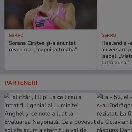
GSP.RO
GSP.RO
Sorana Cîrstea și-a anunțat
Haaland și-a
revenirea: „Înapoi la treabă”
aniversare pe
Isabel: „Via
totdeauna!”
PARTENERI