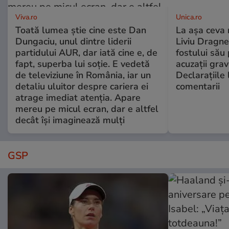
Viva.ro
Unica.ro
Toată lumea știe cine este Dan
La așa ceva 
Dungaciu, unul dintre liderii
Liviu Dragne
partidului AUR, dar iată cine e, de
fostului său 
fapt, superba lui soție. E vedetă
acuzații grav
de televiziune în România, iar un
Declarațiile 
detaliu uluitor despre cariera ei
comentarii
atrage imediat atenția. Apare
mereu pe micul ecran, dar e altfel
decât își imaginează mulți
GSP