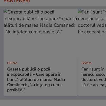
PARTENERI
GSP.ro
GSP.ro
Gazeta publică o poză
Fanii sunt în 
inexplicabilă » Cine apare în
nerecunoscut
bancă alături de marea Nadia
doctorul ved
Comăneci: „Nu înțeleg cum e
să fie aceea
posibilă!”