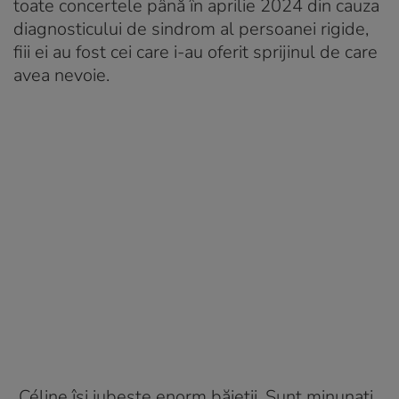
toate concertele până în aprilie 2024 din cauza
diagnosticului de sindrom al persoanei rigide,
fiii ei au fost cei care i-au oferit sprijinul de care
avea nevoie.
„Céline își iubește enorm băieții. Sunt minunați