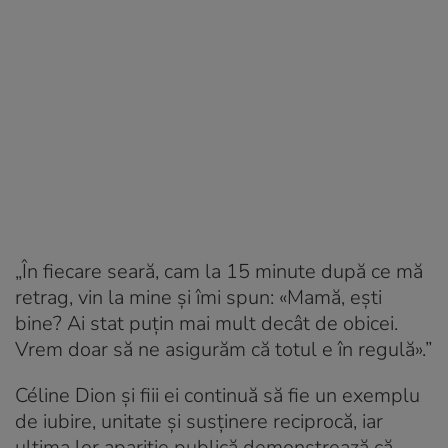
„În fiecare seară, cam la 15 minute după ce mă
retrag, vin la mine și îmi spun: «Mamă, ești
bine? Ai stat puțin mai mult decât de obicei.
Vrem doar să ne asigurăm că totul e în regulă».”
Céline Dion și fiii ei continuă să fie un exemplu
de iubire, unitate și susținere reciprocă, iar
ultima lor apariție publică demonstrează că