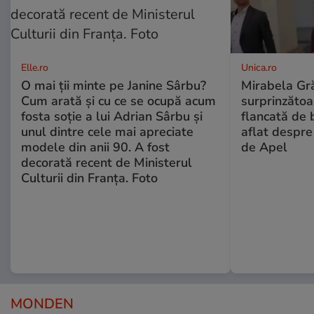
Elle.ro
Unica.ro
O mai ții minte pe Janine Sârbu?
Mirabela Gră
Cum arată și cu ce se ocupă acum
surprinzătoar
fosta soție a lui Adrian Sârbu și
flancată de 
unul dintre cele mai apreciate
aflat despre
modele din anii 90. A fost
de Apel
decorată recent de Ministerul
Culturii din Franța. Foto
MONDEN