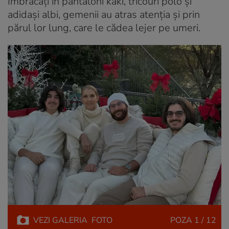
Îmbrăcați în pantaloni kaki, tricouri polo și
adidași albi, gemenii au atras atenția și prin
părul lor lung, care le cădea lejer pe umeri.
VEZI
GALERIA
FOTO
POZA
1 / 12