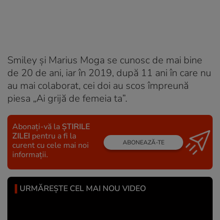
Smiley și Marius Moga se cunosc de mai bine
de 20 de ani, iar în 2019, după 11 ani în care nu
au mai colaborat, cei doi au scos împreună
piesa „Ai grijă de femeia ta”.
Abonați-vă la
ȘTIRILE
ZILEI
pentru a fi la
ABONEAZĂ-TE
curent cu cele mai noi
informații.
URMĂREȘTE CEL MAI NOU VIDEO