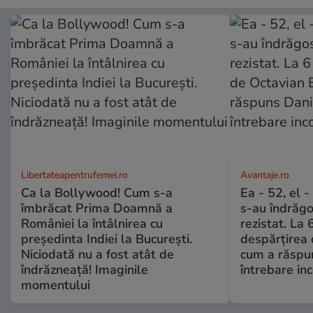
Libertateapentrufemei.ro
Avantaje.ro
Ca la Bollywood! Cum s-a
Ea - 52, el 
îmbrăcat Prima Doamnă a
s-au îndrăgos
României la întâlnirea cu
rezistat. La 
președinta Indiei la București.
despărțirea 
Niciodată nu a fost atât de
cum a răspu
îndrăzneață! Imaginile
întrebare i
momentului