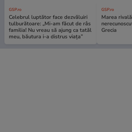
GSP.ro
GSP.ro
Celebrul luptător face dezvăluiri
Marea rivală
tulburătoare: „Mi-am făcut de râs
nerecunoscut
familia! Nu vreau să ajung ca tatăl
Grecia
meu, băutura i-a distrus viața”