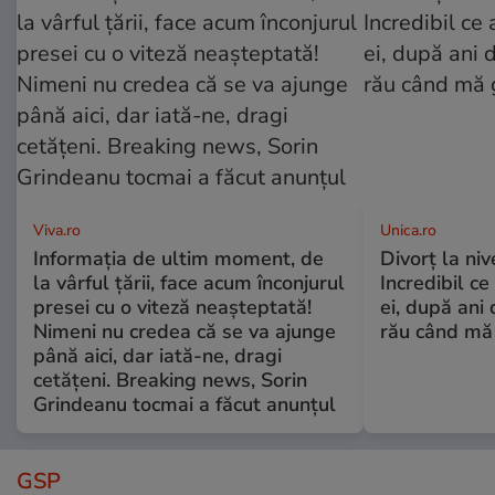
Viva.ro
Unica.ro
Informația de ultim moment, de
Divorț la nive
la vârful țării, face acum înconjurul
Incredibil ce
presei cu o viteză neașteptată!
ei, după ani 
Nimeni nu credea că se va ajunge
rău când mă
până aici, dar iată-ne, dragi
cetățeni. Breaking news, Sorin
Grindeanu tocmai a făcut anunțul
GSP