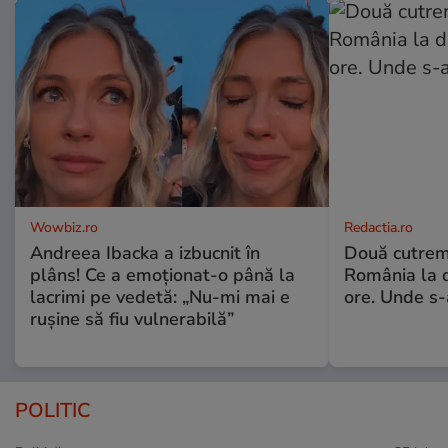
Wowbiz.ro
Redactia.ro
Andreea Ibacka a izbucnit în
Două cutrem
plâns! Ce a emoționat-o până la
România la d
lacrimi pe vedetă: „Nu-mi mai e
ore. Unde s
rușine să fiu vulnerabilă”
POLITIC