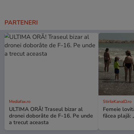
PARTENERI
Mediafax.ro
StirileKanalD.ro
ULTIMA ORĂ! Traseul bizar al
Femeie lovit
dronei doborâte de F-16. Pe unde
făcea plajă: „
a trecut aceasta