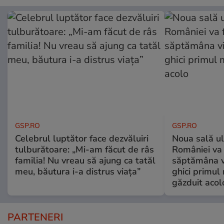
GSP.RO
GSP.RO
Celebrul luptător face dezvăluiri
Noua sală u
tulburătoare: „Mi-am făcut de râs
României va 
familia! Nu vreau să ajung ca tatăl
săptămâna vi
meu, băutura i-a distrus viața”
ghici primul 
găzduit acol
PARTENERI