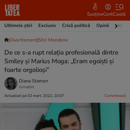
Susține
Cont
Caută
Ultimele știri
Exclusiv
Criză politică
Opinii
Intervi
|
Divertisment
|
Stiri Mondene
De ce s-a rupt relația profesională dintre
Smiley și Marius Moga: „Eram egoiști și
foarte orgolioși”
Diana Stamen
Jurnalist
Actualizat pe 02 mart. 2022, 10:07
Comentează