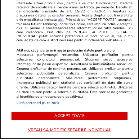
interesele si/sau profilul dvs., pentru a va oferi functionalitati aferente
retelelor de socializare si pentru a analiza traficul pe website. Beneficiati
de drepturile prevazute de art. 15-22 din GDPR in legatura cu
prelucrarea datelor cu caracter personal. Aceste drepturi pot fi exercitate
Horoscop
24 iul.
prin modalitatea indicata
aici
. Prin click pe “ACCEPT TOATE”, acceptati
folosirea tuturor Tehnologiilor de tip Cookie, care implica inclusiv acceptul
Horoscop Urania | Previziuni astrologice pentru
dvs. cu privire la stocarea/accesarea informatiilor de catre Vendor-ii cu
care colaboram. Prin click pe “VREAU SA MODIFIC SETARILE
perioada 25 – 31 iulie 2026. Luna Plină în
INDIVIDUAL” puteti schimba preferintele in mod individual, mai putin
cele legate de cookie strict necesare pentru functionarea website-ului.
Vărsător
Atât noi, cât și partenerii noștri prelucrăm datele pentru a oferi:
Măsurarea performanței reclamelor. Utilizarea profilurilor pentru
selectarea conținutului personalizat. Stocarea și/sau accesarea
Știri România
07:00
informațiilor de pe un dispozitiv. Dezvoltarea și îmbunătățirea serviciilor.
Crearea profilurilor de conținut personalizat. Utilizarea profilurilor pentru
Loto 6/49 din 26 iulie 2026. Report de peste
selectarea publicității personalizate. Crearea profilurilor pentru
publicitate personalizată. Măsurarea performanței conținutului.
8,61 milioane de euro la 6/49, categoria I
Înțelegerea publicului prin statistici sau combinații de date din surse
diferite. Utilizarea datelor limitate pentru a selecta conținutul. Utilizarea
de date limitate pentru a selecta publicitatea. Date precise de geolocație
și identificarea prin scanarea dispozitivului.
Auto
09:35
Listă parteneri (furnizori)
Tutor 3.0, noul sistem care monitorizează
ACCEPT TOATE
șoferii pe autostrăzile din Italia. Ce trebuie să
știe românii care merg acolo în vacanță
VREAU SA MODIFIC SETARILE INDIVIDUAL