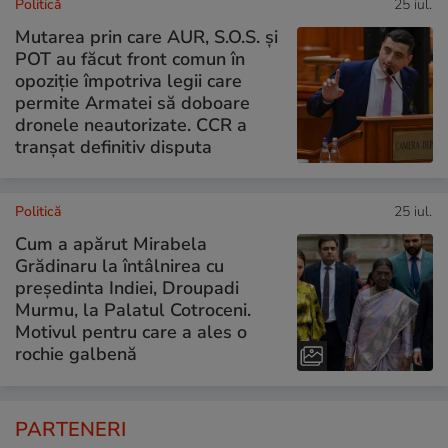
Politică
25 iul.
Mutarea prin care AUR, S.O.S. și
POT au făcut front comun în
opoziție împotriva legii care
permite Armatei să doboare
dronele neautorizate. CCR a
tranșat definitiv disputa
Politică
25 iul.
Cum a apărut Mirabela
Grădinaru la întâlnirea cu
președinta Indiei, Droupadi
Murmu, la Palatul Cotroceni.
Motivul pentru care a ales o
rochie galbenă
PARTENERI