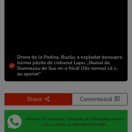
Drona de la Padina, Buzău, a explodat deasupra
turmei păzite de ciobanul Lupu. „Numai de
Dumnezeu de Sus mi-e frică! Oile normal că s-
au speriat”
Share
Comentează
Abonați-vă la canalul Libertatea de WhatsApp pentru
a fi la curent cu ultimele informații