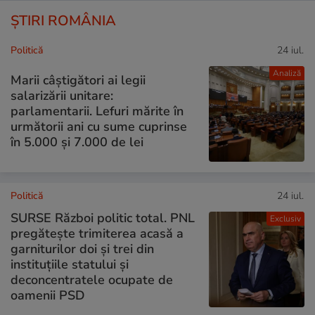
ȘTIRI ROMÂNIA
Politică
24 iul.
Analiză
Marii câștigători ai legii
salarizării unitare:
parlamentarii. Lefuri mărite în
următorii ani cu sume cuprinse
în 5.000 și 7.000 de lei
Politică
24 iul.
SURSE Război politic total. PNL
Exclusiv
pregătește trimiterea acasă a
garniturilor doi și trei din
instituțiile statului și
deconcentratele ocupate de
oamenii PSD