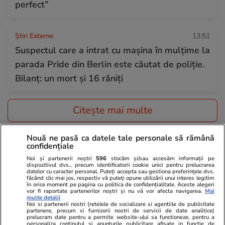
perfect”
Știri Externe
13:51
Suspectul care a intrat cu mașina în mulțime la
parada Pride din Berlin este căutat de poliție.
Bilanț: un mort și 16 răniți
Citește mai multe
Nouă ne pasă ca datele tale personale să rămână
TRENDING
confidențiale
Noi și partenerii noștri
596
stocăm și/sau accesăm informații pe
dispozitivul dvs., precum identificatorii cookie unici pentru prelucrarea
Politică
25 iul.
datelor cu caracter personal. Puteți accepta sau gestiona preferințele dvs.
făcând clic mai jos, respectiv vă puteți opune utilizării unui interes legitim
Mutarea prin care AUR, S.O.S. și POT au făcut
în orice moment pe pagina cu politica de confidențialitate. Aceste alegeri
vor fi raportate partenerilor noștri și nu vă vor afecta navigarea.
Mai
front comun în opoziție împotriva legii care
multe detalii
Noi si partenerii nostri (retelele de socializare si agentiile de publicitate
permite Armatei să doboare dronele
partenere, precum si furnizorii nostri de servicii de date analitice)
prelucram date pentru a permite website-ului sa functioneze, pentru a
neautorizate. CCR a tranșat definitiv disputa
personaliza continutul si anunturile publicitare afisate in functie de