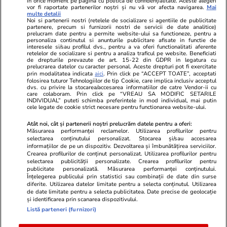
în orice moment pe pagina cu politica de confidențialitate. Aceste alegeri
vor fi raportate partenerilor noștri și nu vă vor afecta navigarea.
Mai
multe detalii
Noi si partenerii nostri (retelele de socializare si agentiile de publicitate
partenere, precum si furnizorii nostri de servicii de date analitice)
prelucram date pentru a permite website-ului sa functioneze, pentru a
personaliza continutul si anunturile publicitare afisate in functie de
interesele si/sau profilul dvs., pentru a va oferi functionalitati aferente
retelelor de socializare si pentru a analiza traficul pe website. Beneficiati
de drepturile prevazute de art. 15-22 din GDPR in legatura cu
prelucrarea datelor cu caracter personal. Aceste drepturi pot fi exercitate
Viva.ro
Unica.ro
prin modalitatea indicata
aici
. Prin click pe “ACCEPT TOATE”, acceptati
folosirea tuturor Tehnologiilor de tip Cookie, care implica inclusiv acceptul
"Nici acum nu îi știu bine. Nu îi știu familia".
Nu și ei! S-au de
dvs. cu privire la stocarea/accesarea informatiilor de catre Vendor-ii cu
A tăcut luni întregi, dar acum Gina Matache a
căsnicie! Cei doi
care colaboram. Prin click pe “VREAU SA MODIFIC SETARILE
spus adevărul despre relația cu ginerele ei,
secret. Nimeni n
INDIVIDUAL” puteti schimba preferintele in mod individual, mai putin
cele legate de cookie strict necesare pentru functionarea website-ului.
Radu Siffr...
motiv al separării
Atât noi, cât și partenerii noștri prelucrăm datele pentru a oferi:
Măsurarea performanței reclamelor. Utilizarea profilurilor pentru
selectarea conținutului personalizat. Stocarea și/sau accesarea
© 2026 Ringier Romania. Toate drepturile rezervate
informațiilor de pe un dispozitiv. Dezvoltarea și îmbunătățirea serviciilor.
Crearea profilurilor de conținut personalizat. Utilizarea profilurilor pentru
selectarea publicității personalizate. Crearea profilurilor pentru
publicitate personalizată. Măsurarea performanței conținutului.
Înțelegerea publicului prin statistici sau combinații de date din surse
diferite. Utilizarea datelor limitate pentru a selecta conținutul. Utilizarea
Actualizare preferințe cookies
de date limitate pentru a selecta publicitatea. Date precise de geolocație
și identificarea prin scanarea dispozitivului.
Listă parteneri (furnizori)