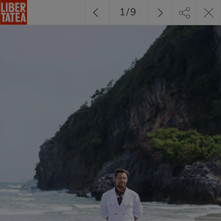
1
/
9