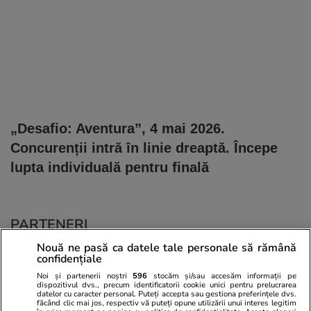
„Desafio: Aventura”, 4 mai 2026.
Concurenții intră în linie dreaptă. Începe
lupta individuală pentru finală
PARTENERI
Nouă ne pasă ca datele tale personale să rămână
confidențiale
Noi și partenerii noștri
596
stocăm și/sau accesăm informații pe
dispozitivul dvs., precum identificatorii cookie unici pentru prelucrarea
datelor cu caracter personal. Puteți accepta sau gestiona preferințele dvs.
făcând clic mai jos, respectiv vă puteți opune utilizării unui interes legitim