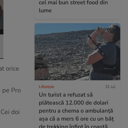
cel mai bun street food din
lume
t orice
Lifestyle
31 iul.
e pe Pro
Un turist a refuzat să
plătească 12.000 de dolari
pentru a chema o ambulanță
 Cei doi
așa că a mers 6 ore cu un băț
de trekking înfipt în coastă