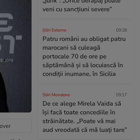
„junk”: „Orice derapaj poate
veni cu sancțiuni severe”
Știri Externe
09:28
Patru români au obligat patru
marocani să culeagă
portocale 70 de ore pe
săptămână și să locuiască în
condiții inumane, în Sicilia
Stiri Mondene
09:17
De ce alege Mirela Vaida să
își facă toate concediile în
străinătate. „Poate vă mai
cover
aud vreodată că mă luați tare”