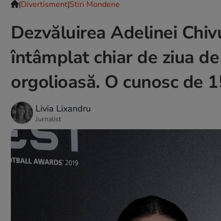
|
Divertisment
|
Stiri Mondene
Dezvăluirea Adelinei Chi
întâmplat chiar de ziua de
orgolioasă. O cunosc de 1
Livia Lixandru
Jurnalist