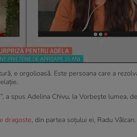
ură, e orgolioasă. Este persoana care a rezolva
elație.
”, a spus Adelina Chivu, la Vorbește lumea, d
de dragoste
, din partea soțului ei, Radu Vâlcan.