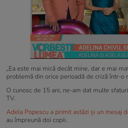
„Ea este mai mică decât mine, dar e mai mat
problemă din orice perioadă de criză într-o r
O cunosc de 15 ani, ne-am dat multe sfaturi
TV.
Adela Popescu a primit astăzi și un mesaj 
au împreună doi copii.