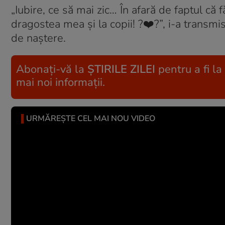
„Iubire, ce să mai zic… În afară de faptul că fă
dragostea mea și la copii! ?❤️?”, i-a transm
de naștere.
Abonați-vă la
ȘTIRILE ZILEI
pentru a fi la
mai noi informații.
URMĂREȘTE CEL MAI NOU VIDEO