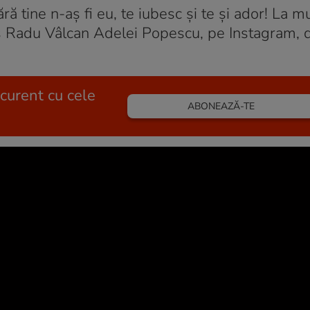
ră tine n-aș fi eu, te iubesc și te și ador! La mu
is Radu Vâlcan Adelei Popescu, pe Instagram, d
 curent cu cele
ABONEAZĂ-TE