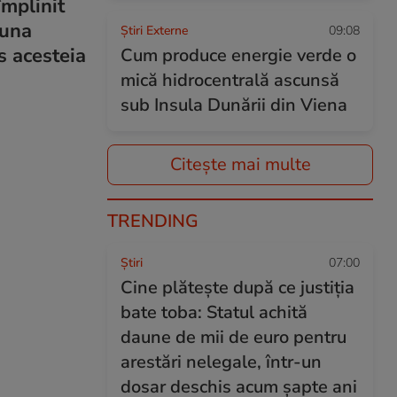
împlinit
 una
Știri Externe
09:08
is acesteia
Cum produce energie verde o
mică hidrocentrală ascunsă
sub Insula Dunării din Viena
Citește mai multe
TRENDING
Ştiri
07:00
Cine plătește după ce justiția
bate toba: Statul achită
daune de mii de euro pentru
arestări nelegale, într-un
dosar deschis acum șapte ani