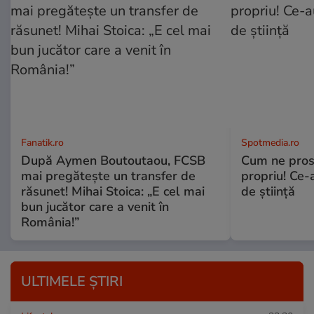
Fanatik.ro
Spotmedia.ro
După Aymen Boutoutaou, FCSB
Cum ne prost
mai pregătește un transfer de
propriu! Ce-
răsunet! Mihai Stoica: „E cel mai
de știință
bun jucător care a venit în
România!”
ULTIMELE ȘTIRI