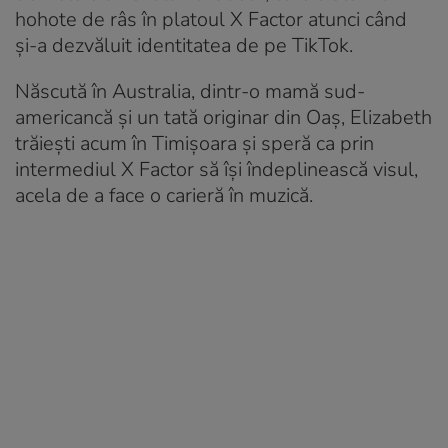
hohote de râs în platoul X Factor atunci când
şi-a dezvăluit identitatea de pe TikTok.
Născută în Australia, dintr-o mamă sud-
americancă şi un tată originar din Oaş, Elizabeth
trăieşti acum în Timişoara şi speră ca prin
intermediul X Factor să îşi îndeplinească visul,
acela de a face o carieră în muzică.