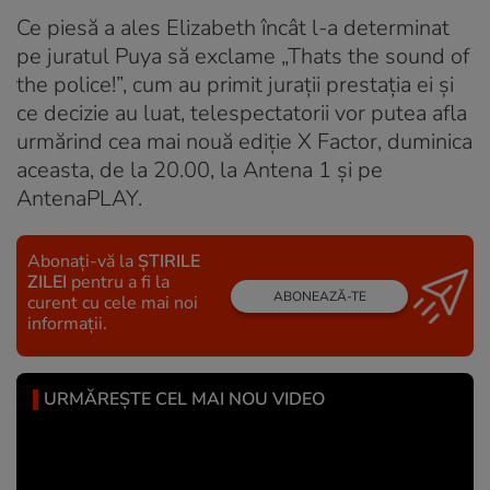
Ce piesă a ales Elizabeth încât l-a determinat
pe juratul Puya să exclame „Thats the sound of
the police!”, cum au primit juraţii prestaţia ei şi
ce decizie au luat, telespectatorii vor putea afla
urmărind cea mai nouă ediţie X Factor, duminica
aceasta, de la 20.00, la Antena 1 şi pe
AntenaPLAY.
Abonați-vă la
ȘTIRILE
ZILEI
pentru a fi la
ABONEAZĂ-TE
curent cu cele mai noi
informații.
URMĂREȘTE CEL MAI NOU VIDEO