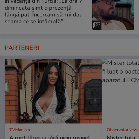
în vacanța din Turcia: „La ora 7
dimineața simt o prezență
lângă pat. Încercam să-mi dau
seama ce se întâmplă”
PARTENERI
TVMania.ro
ObservatorNews
A rupt tăcerea fără nicio rușine!
Mister total î