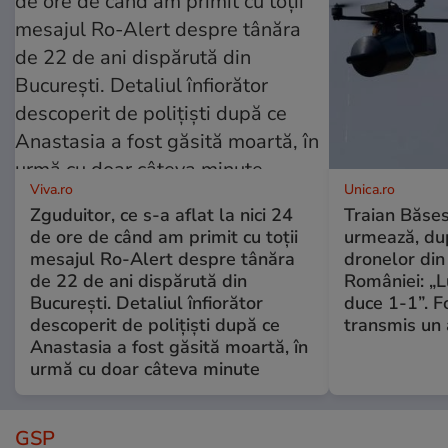
Viva.ro
Unica.ro
Zguduitor, ce s-a aflat la nici 24
Traian Băses
de ore de când am primit cu toții
urmează, du
mesajul Ro-Alert despre tânăra
dronelor din 
de 22 de ani dispărută din
României: „L
București. Detaliul înfiorător
duce 1-1”. F
descoperit de polițiști după ce
transmis un 
Anastasia a fost găsită moartă, în
urmă cu doar câteva minute
GSP