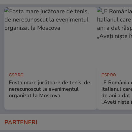
GSP.RO
GSP.RO
Fosta mare jucătoare de tenis, de
„E România o
nerecunoscut la evenimentul
Italianul car
organizat la Moscova
de ani a dat 
„Aveți niște î
PARTENERI