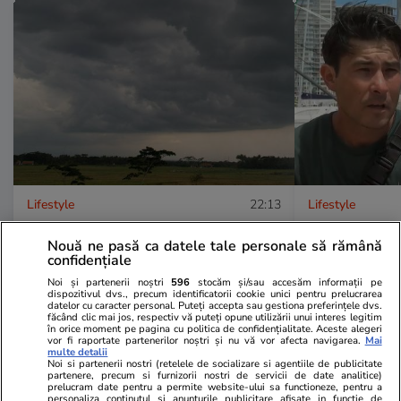
Lifestyle
22:13
Lifestyle
Ce sunt norii pyrocumulonimbus
Povestea inc
Nouă ne pasă ca datele tale personale să rămână
care alimentează dezastrele din
marinar care 
confidențiale
Europa: „Întrebarea este dacă
derivă în Pac
Noi și partenerii noștri
596
stocăm și/sau accesăm informații pe
dispozitivul dvs., precum identificatorii cookie unici pentru prelucrarea
vine unul marți sau miercuri”
săptămână”.
datelor cu caracter personal. Puteți accepta sau gestiona preferințele dvs.
făcând clic mai jos, respectiv vă puteți opune utilizării unui interes legitim
supraviețuia
în orice moment pe pagina cu politica de confidențialitate. Aceste alegeri
vor fi raportate partenerilor noștri și nu vă vor afecta navigarea.
Mai
multe detalii
Noi si partenerii nostri (retelele de socializare si agentiile de publicitate
partenere, precum si furnizorii nostri de servicii de date analitice)
prelucram date pentru a permite website-ului sa functioneze, pentru a
Vacanțe și Cultură
26 iul.
personaliza continutul si anunturile publicitare afisate in functie de