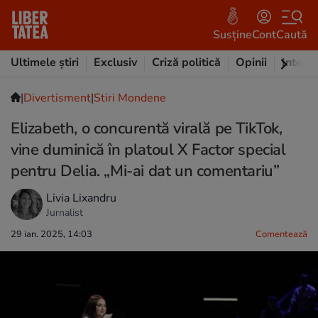
Susține
Cont
Caută
Ultimele știri
Exclusiv
Criză politică
Opinii
Intervi
|
Divertisment
|
Stiri Mondene
Elizabeth, o concurentă virală pe TikTok,
vine duminică în platoul X Factor special
pentru Delia. „Mi-ai dat un comentariu”
Livia Lixandru
Jurnalist
29 ian. 2025, 14:03
Comentează