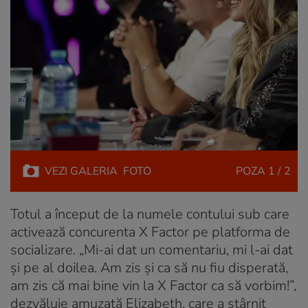
VEZI
GALERIA
FOTO
POZA
1 / 2
Totul a început de la numele contului sub care
activează concurenta X Factor pe platforma de
socializare. „Mi-ai dat un comentariu, mi l-ai dat
şi pe al doilea. Am zis
şi ca să nu fiu disperată,
am zis că mai bine vin la X Factor ca să vorbim!”,
dezvăluie amuzată Elizabeth, care a stârnit