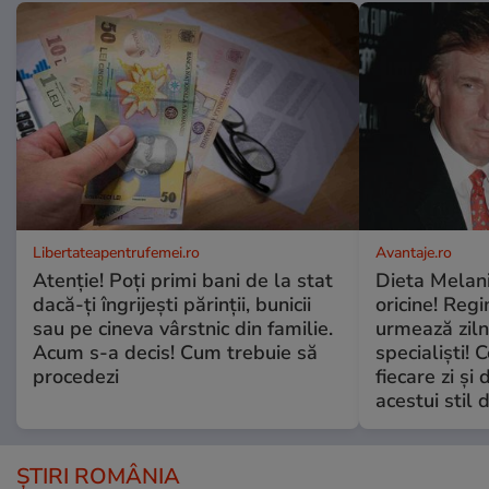
Libertateapentrufemei.ro
Avantaje.ro
Atenție! Poți primi bani de la stat
Dieta Melan
dacă-ți îngrijești părinții, bunicii
oricine! Regi
sau pe cineva vârstnic din familie.
urmează zilni
Acum s-a decis! Cum trebuie să
specialiști! 
procedezi
fiecare zi și 
acestui stil 
ȘTIRI ROMÂNIA