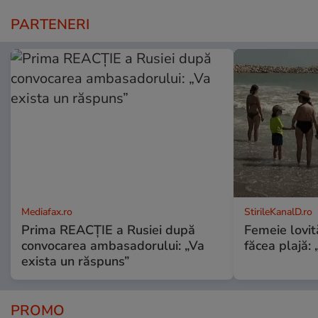
PARTENERI
Mediafax.ro
StirileKanalD.ro
Prima REACȚIE a Rusiei după
Femeie lovit
convocarea ambasadorului: „Va
făcea plajă: „
exista un răspuns”
PROMO