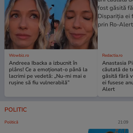
Wowbiz.ro
Redactia.ro
Andreea Ibacka a izbucnit în
Anastasia Pi
plâns! Ce a emoționat-o până la
căutată de t
lacrimi pe vedetă: „Nu-mi mai e
găsită fără v
rușine să fiu vulnerabilă”
ei fusese anu
Alert
POLITIC
Politică
21:09