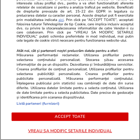
interesele si/sau profilul dvs., pentru a va oferi functionalitati aferente
retelelor de socializare si pentru a analiza traficul pe website. Beneficiati
de drepturile prevazute de art. 15-22 din GDPR in legatura cu
prelucrarea datelor cu caracter personal. Aceste drepturi pot fi exercitate
Care sunt lucrurile pe care le
prin modalitatea indicata
aici
. Prin click pe “ACCEPT TOATE”, acceptati
folosirea tuturor Tehnologiilor de tip Cookie, care implica inclusiv acceptul
uităm cel mai des când plecăm
dvs. cu privire la stocarea/accesarea informatiilor de catre Vendor-ii cu
care colaboram. Prin click pe “VREAU SA MODIFIC SETARILE
în concediu
INDIVIDUAL” puteti schimba preferintele in mod individual, mai putin
cele legate de cookie strict necesare pentru functionarea website-ului.
Atât noi, cât și partenerii noștri prelucrăm datele pentru a oferi:
Măsurarea performanței reclamelor. Utilizarea profilurilor pentru
selectarea conținutului personalizat. Stocarea și/sau accesarea
Lifestyle
26 iul.
informațiilor de pe un dispozitiv. Dezvoltarea și îmbunătățirea serviciilor.
Crearea profilurilor de conținut personalizat. Utilizarea profilurilor pentru
selectarea publicității personalizate. Crearea profilurilor pentru
publicitate personalizată. Măsurarea performanței conținutului.
Cum să gătești în 2 ore pentru
Înțelegerea publicului prin statistici sau combinații de date din surse
diferite. Utilizarea datelor limitate pentru a selecta conținutul. Utilizarea
toată săptămâna – 5 idei de
de date limitate pentru a selecta publicitatea. Date precise de geolocație
și identificarea prin scanarea dispozitivului.
mese pentru 7 zile
Listă parteneri (furnizori)
ACCEPT TOATE
Lifestyle
21 iul.
VREAU SA MODIFIC SETARILE INDIVIDUAL