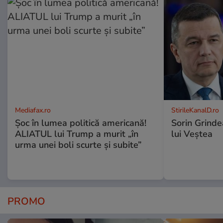
Mediafax.ro
StirileKanalD.ro
Șoc în lumea politică americană!
Sorin Grinde
ALIATUL lui Trump a murit „în
lui Veștea
urma unei boli scurte și subite”
PROMO