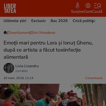
Susține
Cont
Caută
Ultimele știri
Exclusiv
Bac 2026
Criză politică
Opi
|
Divertisment
|
Stiri Mondene
Emoții mari pentru Lora și Ionuț Ghenu,
după ce artista a făcut toxiinfecție
alimentară
Livia Lixandru
Jurnalist
20 mart. 2018, 11:14
Comentează