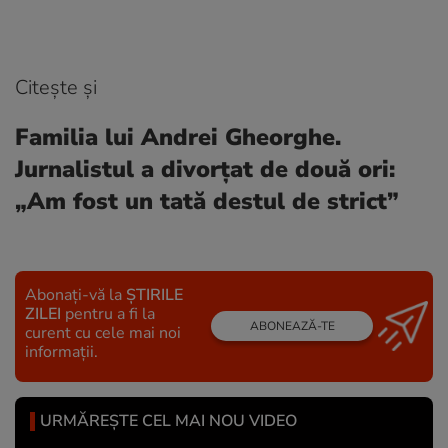
Citește și
Familia lui Andrei Gheorghe.
Jurnalistul a divorțat de două ori:
„Am fost un tată destul de strict”
Abonați-vă la
ȘTIRILE
ZILEI
pentru a fi la
ABONEAZĂ-TE
curent cu cele mai noi
informații.
URMĂREȘTE CEL MAI NOU VIDEO