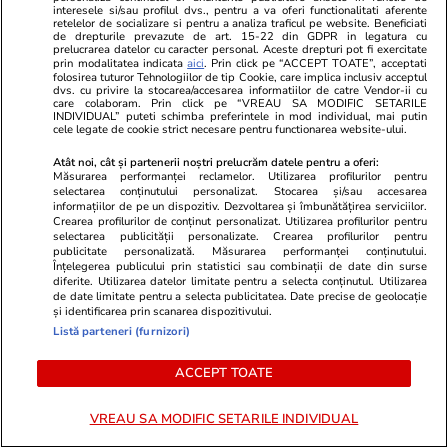
interesele si/sau profilul dvs., pentru a va oferi functionalitati aferente
Universitatea Craiova a luat Supercupa și a
retelelor de socializare si pentru a analiza traficul pe website. Beneficiati
de drepturile prevazute de art. 15-22 din GDPR in legatura cu
prelucrarea datelor cu caracter personal. Aceste drepturi pot fi exercitate
completat sezonul perfect
prin modalitatea indicata
aici
. Prin click pe “ACCEPT TOATE”, acceptati
folosirea tuturor Tehnologiilor de tip Cookie, care implica inclusiv acceptul
dvs. cu privire la stocarea/accesarea informatiilor de catre Vendor-ii cu
care colaboram. Prin click pe “VREAU SA MODIFIC SETARILE
Știri România
12 iul.
INDIVIDUAL” puteti schimba preferintele in mod individual, mai putin
cele legate de cookie strict necesare pentru functionarea website-ului.
Radu Miruță a dat un ultimatum conducerii
Atât noi, cât și partenerii noștri prelucrăm datele pentru a oferi:
portului Constanța în cazul exploziei dronei din
Măsurarea performanței reclamelor. Utilizarea profilurilor pentru
selectarea conținutului personalizat. Stocarea și/sau accesarea
Ucraina: „Este obligatoriu”
informațiilor de pe un dispozitiv. Dezvoltarea și îmbunătățirea serviciilor.
Crearea profilurilor de conținut personalizat. Utilizarea profilurilor pentru
selectarea publicității personalizate. Crearea profilurilor pentru
publicitate personalizată. Măsurarea performanței conținutului.
Știri Externe
12 iul.
Înțelegerea publicului prin statistici sau combinații de date din surse
diferite. Utilizarea datelor limitate pentru a selecta conținutul. Utilizarea
SUA atacă sudul Iranului și Insula Qeshm,
de date limitate pentru a selecta publicitatea. Date precise de geolocație
și identificarea prin scanarea dispozitivului.
fortăreața din Strâmtoarea Ormuz
Listă parteneri (furnizori)
ACCEPT TOATE
Infrastructura
12 iul.
Ultimul pod acoperit din județul Sibiu, salvat
VREAU SA MODIFIC SETARILE INDIVIDUAL
de voluntari la Gura Râului: „Podul Morii” a