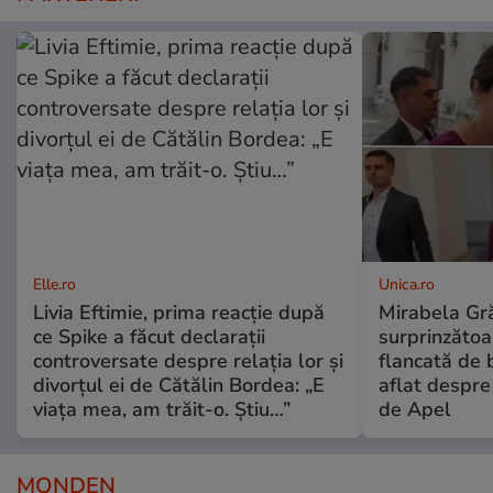
Elle.ro
Unica.ro
Livia Eftimie, prima reacție după
Mirabela Gră
ce Spike a făcut declarații
surprinzătoar
controversate despre relația lor și
flancată de 
divorțul ei de Cătălin Bordea: „E
aflat despre
viața mea, am trăit-o. Știu…”
de Apel
MONDEN