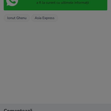
a fi la curent cu ultimele informații
Ionut Ghenu
Asia Express
Comentează