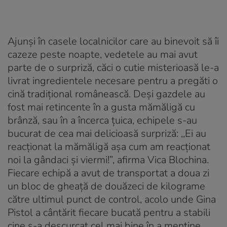
Ajunși în casele localnicilor care au binevoit să îi
cazeze peste noapte, vedetele au mai avut
parte de o surpriză, căci o cutie misterioasă le-a
livrat ingredientele necesare pentru a pregăti o
cină tradițional românească. Deși gazdele au
fost mai retincente în a gusta mămăligă cu
brânză, sau în a încerca țuica, echipele s-au
bucurat de cea mai delicioasă surpriză: ,,
Ei au
reacționat la mămăligă așa cum am reacționat
noi la gândaci și viermi!
”,
afirma Vica Blochina.
Fiecare echipă a avut de transportat a doua zi
un bloc de gheață de douăzeci de kilograme
către ultimul punct de control, acolo unde Gina
Pistol a cântărit fiecare bucată pentru a stabili
cine s-a descurcat cel mai bine în a menține