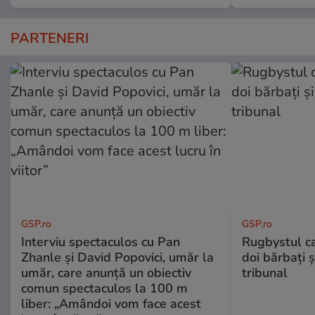
PARTENERI
GSP.ro
GSP.ro
Interviu spectaculos cu Pan
Rugbystul ca
Zhanle și David Popovici, umăr la
doi bărbați ș
umăr, care anunță un obiectiv
tribunal
comun spectaculos la 100 m
liber: „Amândoi vom face acest