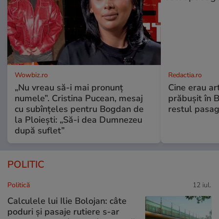
Wowbiz.ro
Redactia.ro
„Nu vreau să-i mai pronunț
Cine erau arti
numele”. Cristina Pucean, mesaj
prăbușit în 
cu subînțeles pentru Bogdan de
restul pasag
la Ploiești: „Să-i dea Dumnezeu
după suflet”
POLITIC
Politică
12 iul.
Calculele lui Ilie Bolojan: câte
poduri și pasaje rutiere s-ar