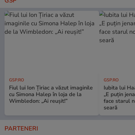
GSP
GSP.RO
GSP.RO
Fiul lui Ion Țiriac a văzut imaginile
Iubita lui Ha
cu Simona Halep în loja de la
„E puțin jen
Wimbledon: „Ai reușit!”
face starul n
seară
PARTENERI