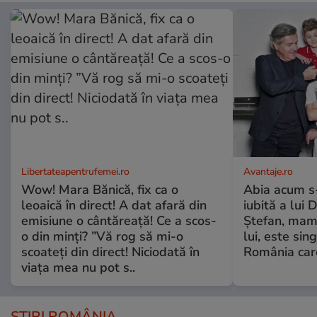
Libertateapentrufemei.ro
Avantaje.ro
Wow! Mara Bănică, fix ca o
Abia acum s-
leoaică în direct! A dat afară din
iubită a lui 
emisiune o cântăreață! Ce a scos-
Ștefan, mama 
o din minți? ”Vă rog să mi-o
lui, este si
scoateți din direct! Niciodată în
România care
viața mea nu pot s..
ȘTIRI ROMÂNIA