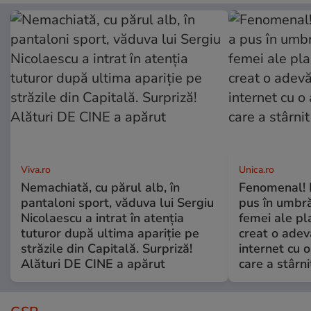
Viva.ro
Unica.ro
Nemachiată, cu părul alb, în
Fenomenal! 
pantaloni sport, văduva lui Sergiu
pus în umbră
Nicolaescu a intrat în atenția
femei ale pl
tuturor după ultima apariție pe
creat o adev
străzile din Capitală. Surpriză!
internet cu o
Alături DE CINE a apărut
care a stârni