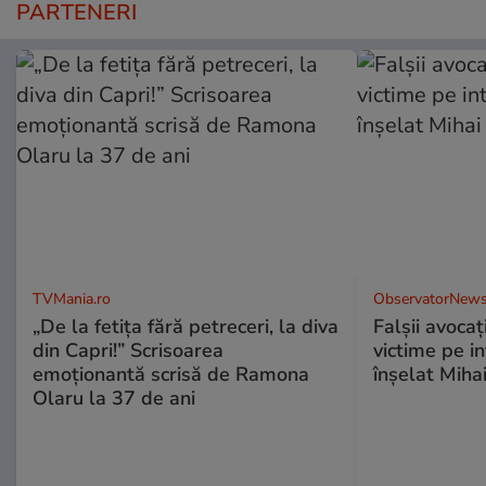
PARTENERI
TVMania.ro
ObservatorNews
„De la fetița fără petreceri, la diva
Falşii avocaţ
din Capri!” Scrisoarea
victime pe i
emoționantă scrisă de Ramona
înşelat Mihai
Olaru la 37 de ani