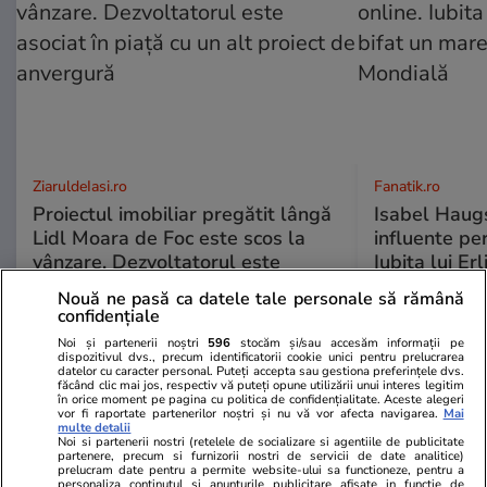
ZiaruldeIasi.ro
Fanatik.ro
Proiectul imobiliar pregătit lângă
Isabel Haugs
Lidl Moara de Foc este scos la
influente per
vânzare. Dezvoltatorul este
Iubita lui Er
asociat în piață cu un alt proiect
un mare suc
Nouă ne pasă ca datele tale personale să rămână
de anvergură
confidențiale
Noi și partenerii noștri
596
stocăm și/sau accesăm informații pe
dispozitivul dvs., precum identificatorii cookie unici pentru prelucrarea
datelor cu caracter personal. Puteți accepta sau gestiona preferințele dvs.
făcând clic mai jos, respectiv vă puteți opune utilizării unui interes legitim
ULTIMELE ȘTIRI
în orice moment pe pagina cu politica de confidențialitate. Aceste alegeri
vor fi raportate partenerilor noștri și nu vă vor afecta navigarea.
Mai
multe detalii
Noi si partenerii nostri (retelele de socializare si agentiile de publicitate
Fotbal
12 iul.
partenere, precum si furnizorii nostri de servicii de date analitice)
prelucram date pentru a permite website-ului sa functioneze, pentru a
Final de poveste pe „Ion Oblemenco”!
personaliza continutul si anunturile publicitare afisate in functie de