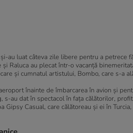
şi-au luat câteva zile libere pentru a petrece fă
e şi Raluca au plecat într-o vacanţă binemeritată
care şi cumnatul artistului, Bombo, care s-a al
aeroport înainte de îmbarcarea în avion şi pent
 s-au dat în spectacol în faţa călătorilor, prof
upa Gipsy Casual, care călătoreau şi ei în Turcia
anice