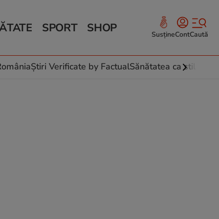
ĂTATE
SPORT
SHOP
Susține
Cont
Caută
Sănătate și Fitness
ce
 culinare
-România
Știri Verificate by Factual
Sănătatea ca stil de vi
 și legume
rea plantelor