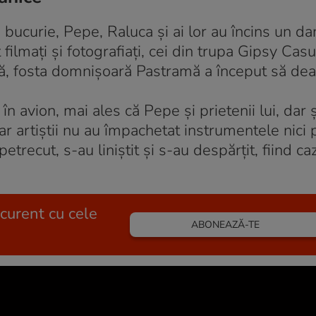
 bucurie, Pepe, Raluca şi ai lor au încins un dan
filmaţi şi fotografiaţi, cei din trupa Gipsy Casu
ţă, fosta domnişoară Pastramă a început să dea
 în avion, mai ales că Pepe şi prietenii lui, dar 
ar artiştii nu au împachetat instrumentele nici
etrecut, s-au liniştit şi s-au despărţit, fiind caz
 curent cu cele
ABONEAZĂ-TE