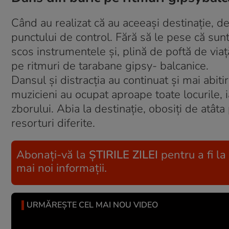
Când au realizat că au aceeaşi destinaţie, de
punctului de control. Fără să le pese că sunt 
scos instrumentele şi, plină de poftă de via
pe ritmuri de tarabane gipsy- balcanice.
Dansul şi distracţia au continuat şi mai abitir
muzicieni au ocupat aproape toate locurile, i
zborului. Abia la destinaţie, obosiţi de atâta p
resorturi diferite.
Abonați-vă la
ȘTIRILE ZILEI
pentru a fi la
mai noi informații.
URMĂREȘTE CEL MAI NOU VIDEO