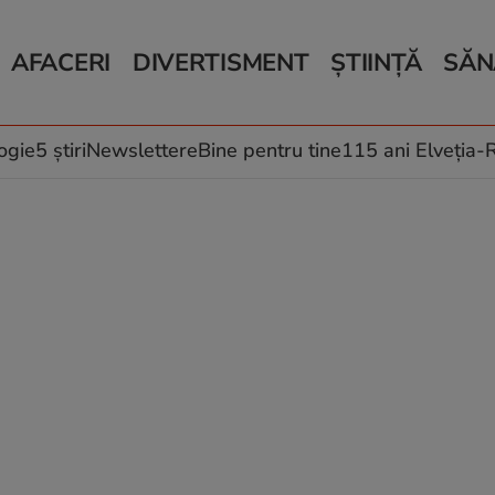
AFACERI
DIVERTISMENT
ȘTIINȚĂ
SĂN
Bani și Afaceri
Monden
Știri Știință
Știri 
Auto
Horoscop
Schimbări climati
Relații
Locuri de muncă
Muzică și Filme
Rețete
ogie
5 știri
Newslettere
Bine pentru tine
115 ani Elveția
Imobiliare.ro
Vacanțe și Cultură
Fructe
eJobs.ro
Îngriji