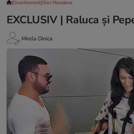
|
Divertisment
|
Stiri Mondene
EXCLUSIV | Raluca şi Pepe 
Mirela Dinica