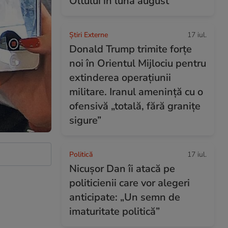
Oltului în luna august
Știri Externe
17 iul.
Donald Trump trimite forțe
noi în Orientul Mijlociu pentru
extinderea operațiunii
militare. Iranul amenință cu o
ofensivă „totală, fără granițe
sigure”
Politică
17 iul.
Nicușor Dan îi atacă pe
politicienii care vor alegeri
anticipate: „Un semn de
imaturitate politică”