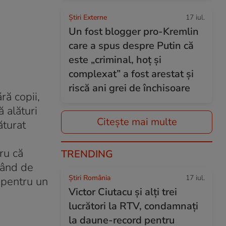
Știri Externe
17 iul.
Un fost blogger pro-Kremlin
care a spus despre Putin că
este „criminal, hoț și
complexat” a fost arestat și
riscă ani grei de închisoare
ră copii,
 alături
Citește mai multe
ăturat
ru că
TRENDING
itând de
Știri România
17 iul.
, pentru un
Victor Ciutacu și alți trei
lucrători la RTV, condamnați
la daune-record pentru