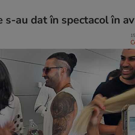
s-au dat în spectacol în av
15
C