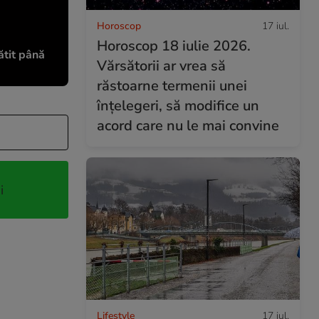
Horoscop
17 iul.
Horoscop 18 iulie 2026.
ătit până
Vărsătorii ar vrea să
răstoarne termenii unei
înțelegeri, să modifice un
acord care nu le mai convine
i
Lifestyle
17 iul.