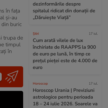
dezinformările despre
s în faţa
spitalul ridicat din donații de
al şi-au
„Dăruiește Viață”
 din buric
Ştiri
17 iul.
şi trupa de
Cum arată vilele de lux
 pe timpul
închiriate de RAAPPS la 900
aţi în
de euro pe lună, în timp ce
prețul pieței este de 4.000 de
euro
Horoscop
17 iul.
Horoscop Urania | Previziuni
astrologice pentru perioada
18 – 24 iulie 2026. Soarele va