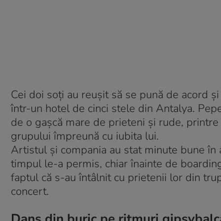
Cei doi soţi au reuşit să se pună de acord şi 
într-un hotel de cinci stele din Antalya. Pep
de o gaşcă mare de prieteni şi rude, printre 
grupului împreună cu iubita lui.
Artistul şi compania au stat minute bune în 
timpul le-a permis, chiar înainte de boarding,
faptul că s-au întâlnit cu prietenii lor din tr
concert.
Dans din buric pe ritmuri gipsybalc