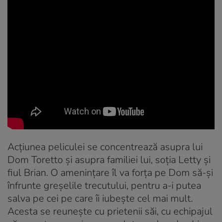
Acțiunea peliculei se concentrează asupra lui
Dom Toretto și asupra familiei lui, soția Letty și
fiul Brian. O amenințare îl va forța pe Dom să-și
înfrunte greșelile trecutului, pentru a-i putea
salva pe cei pe care îi iubește cel mai mult.
Acesta se reunește cu prietenii săi, cu echipajul