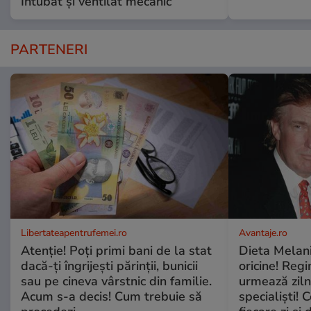
Intubat și ventilat mecanic”
PARTENERI
Libertateapentrufemei.ro
Avantaje.ro
Atenție! Poți primi bani de la stat
Dieta Melan
dacă-ți îngrijești părinții, bunicii
oricine! Regi
sau pe cineva vârstnic din familie.
urmează zilni
Acum s-a decis! Cum trebuie să
specialiști! 