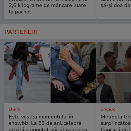
2,6 kilograme de mâncare luate
să-și dea dem
la pachet
PARTENERI
Elle.ro
Unica.ro
Este vestea momentului în
Mirabela Gră
showbiz! La 53 de ani, celebra
surprinzătoar
actriță a anunțat oficial nașterea
flancată de 