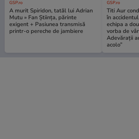
GSP.ro
GSP.ro
A murit Spiridon, tatăl lui Adrian
Titi Aur con
Mutu » Fan Știința, părinte
în accidentul
exigent + Pasiunea transmisă
echipa a dou
printr-o pereche de jambiere
vorba de vâr
Adevărații a
acolo”