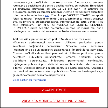
interesele si/sau profilul dvs., pentru a va oferi functionalitati aferente
ecograf când își aude tatăl
culturism: 
retelelor de socializare si pentru a analiza traficul pe website. Beneficiati
de drepturile prevazute de art. 15-22 din GDPR in legatura cu
vorbind I VIDEO
formă de au
prelucrarea datelor cu caracter personal. Aceste drepturi pot fi exercitate
prin modalitatea indicata
aici
. Prin click pe “ACCEPT TOATE”, acceptati
folosirea tuturor Tehnologiilor de tip Cookie, care implica inclusiv acceptul
dvs. cu privire la stocarea/accesarea informatiilor de catre Vendor-ii cu
care colaboram. Prin click pe “VREAU SA MODIFIC SETARILE
INDIVIDUAL” puteti schimba preferintele in mod individual, mai putin
Tehnologie
13 iul.
cele legate de cookie strict necesare pentru functionarea website-ului.
Atât noi, cât și partenerii noștri prelucrăm datele pentru a oferi:
Măsurarea performanței reclamelor. Utilizarea profilurilor pentru
De ce nu mai răcește aerul
selectarea conținutului personalizat. Stocarea și/sau accesarea
informațiilor de pe un dispozitiv. Dezvoltarea și îmbunătățirea serviciilor.
condiționat – greșeli frecvente
Crearea profilurilor de conținut personalizat. Utilizarea profilurilor pentru
selectarea publicității personalizate. Crearea profilurilor pentru
publicitate personalizată. Măsurarea performanței conținutului.
Înțelegerea publicului prin statistici sau combinații de date din surse
diferite. Utilizarea datelor limitate pentru a selecta conținutul. Utilizarea
de date limitate pentru a selecta publicitatea. Date precise de geolocație
și identificarea prin scanarea dispozitivului.
Auto
15 iul.
Listă parteneri (furnizori)
ACCEPT TOATE
Ce trebuie să conţină în 2026
VREAU SA MODIFIC SETARILE INDIVIDUAL
kitul de siguranţă auto