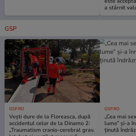
este accepta
a stârnit valu
GSP
GSP.RO
GSP.RO
Vești dure de la Floreasca, după
„Cea mai sex
accidentul celor de la Dinamo 2:
lume” și-a în
„Traumatism cranio-cerebral grav.
ținută îndră