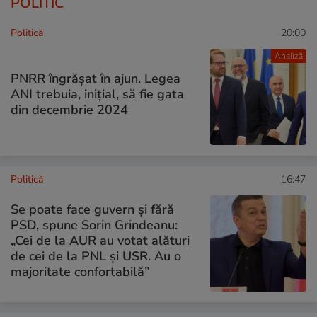
POLITIC
Politică
20:00
Analiză
PNRR îngrășat în ajun. Legea
ANI trebuia, inițial, să fie gata
din decembrie 2024
Politică
16:47
Se poate face guvern și fără
PSD, spune Sorin Grindeanu:
„Cei de la AUR au votat alături
de cei de la PNL şi USR. Au o
majoritate confortabilă”