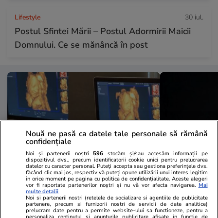
Lifestyle
30 iul.
Postul Sfintei Mării – Postul Adormirii Maicii
Domnului. Ce se mănâncă în post
Nouă ne pasă ca datele tale personale să rămână
confidențiale
Noi și partenerii noștri
596
stocăm și/sau accesăm informații pe
dispozitivul dvs., precum identificatorii cookie unici pentru prelucrarea
datelor cu caracter personal. Puteți accepta sau gestiona preferințele dvs.
făcând clic mai jos, respectiv vă puteți opune utilizării unui interes legitim
în orice moment pe pagina cu politica de confidențialitate. Aceste alegeri
Lifestyle
18:18
Sănătate și Fitn
vor fi raportate partenerilor noștri și nu vă vor afecta navigarea.
Mai
multe detalii
Momentul emoționant în care o
Sfaturi de nu
Noi si partenerii nostri (retelele de socializare si agentiile de publicitate
partenere, precum si furnizorii nostri de servicii de date analitice)
fetiță nenăscută zâmbește la
Șindelaru, ca
prelucram date pentru a permite website-ului sa functioneze, pentru a
personaliza continutul si anunturile publicitare afisate in functie de