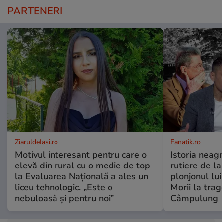
PARTENERI
ZiaruldeIasi.ro
Fanatik.ro
Motivul interesant pentru care o
Istoria neag
elevă din rural cu o medie de top
rutiere de l
la Evaluarea Națională a ales un
plonjonul lu
liceu tehnologic. „Este o
Morii la trag
nebuloasă și pentru noi”
Câmpulung