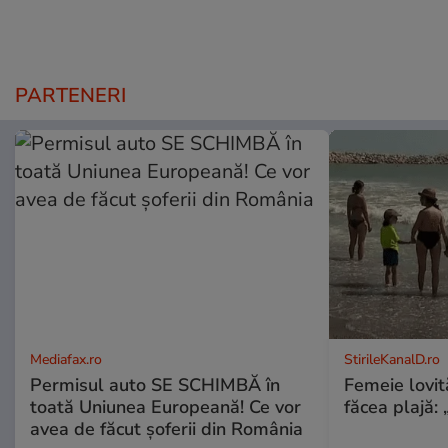
PARTENERI
Mediafax.ro
StirileKanalD.ro
Permisul auto SE SCHIMBĂ în
Femeie lovit
toată Uniunea Europeană! Ce vor
făcea plajă: „
avea de făcut șoferii din România