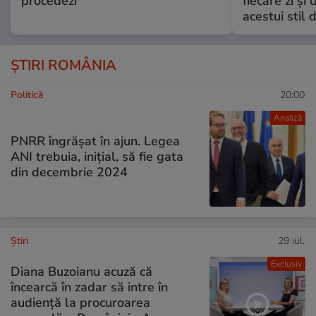
procedezi
fiecare zi și 
acestui stil 
ȘTIRI ROMÂNIA
Politică
20:00
Analiză
PNRR îngrășat în ajun. Legea
ANI trebuia, inițial, să fie gata
din decembrie 2024
Ştiri
29 iul.
Exclusiv
Diana Buzoianu acuză că
încearcă în zadar să intre în
audiență la procuroarea