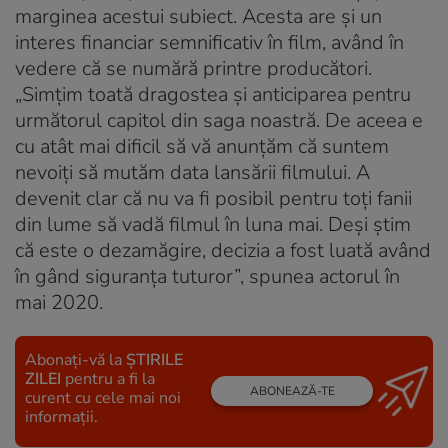
marginea acestui subiect. Acesta are și un
interes financiar semnificativ în film, având în
vedere că se numără printre producători.
„Simțim toată dragostea și anticiparea pentru
următorul capitol din saga noastră. De aceea e
cu atât mai dificil să vă anunțăm că suntem
nevoiți să mutăm data lansării filmului. A
devenit clar că nu va fi posibil pentru toți fanii
din lume să vadă filmul în luna mai. Deși știm
că este o dezamăgire, decizia a fost luată având
în gând siguranța tuturor”, spunea actorul în
mai 2020.
Abonați-vă la
ȘTIRILE
ZILEI
pentru a fi la
ABONEAZĂ-TE
curent cu cele mai noi
informații.