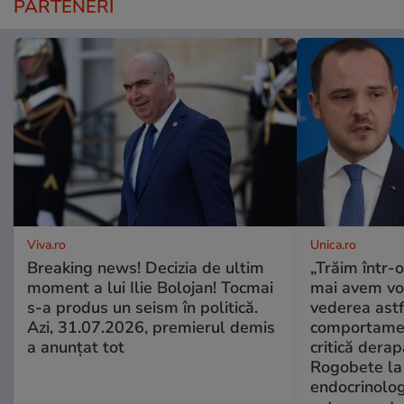
PARTENERI
Viva.ro
Unica.ro
Breaking news! Decizia de ultim
„Trăim într-
moment a lui Ilie Bolojan! Tocmai
mai avem vo
s-a produs un seism în politică.
vederea astf
Azi, 31.07.2026, premierul demis
comportamen
a anunțat tot
critică derap
Rogobete la
endocrinolog