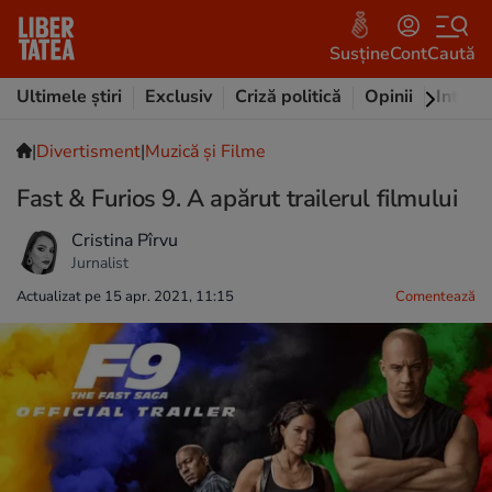
Susține
Cont
Caută
Ultimele știri
Exclusiv
Criză politică
Opinii
Intervi
|
Divertisment
|
Muzică și Filme
Fast & Furios 9. A apărut trailerul filmului
Cristina Pîrvu
Jurnalist
Actualizat pe 15 apr. 2021, 11:15
Comentează