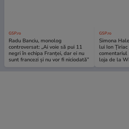
GSP.ro
GSP.ro
Radu Banciu, monolog
Simona Hale
controversat: „Ai voie să pui 11
lui Ion Țiriac
negri în echipa Franței, dar ei nu
comentariul 
sunt francezi și nu vor fi niciodată”
loja de la 