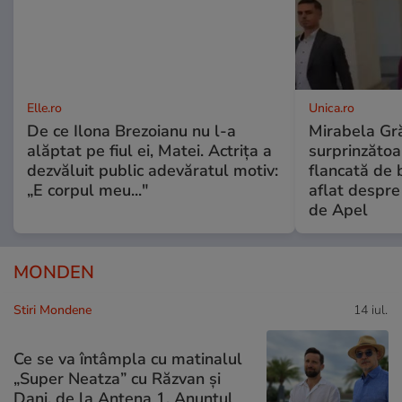
Elle.ro
Unica.ro
De ce Ilona Brezoianu nu l-a
Mirabela Gră
alăptat pe fiul ei, Matei. Actrița a
surprinzătoar
dezvăluit public adevăratul motiv:
flancată de 
„E corpul meu..."
aflat despre
de Apel
MONDEN
Stiri Mondene
14 iul.
Ce se va întâmpla cu matinalul
„Super Neatza” cu Răzvan şi
Dani, de la Antena 1. Anunțul