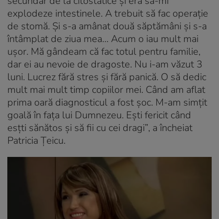
secundar de la citostatice și era să-mi
explodeze intestinele. A trebuit să fac operație
de stomă. Și s-a amânat două săptămâni și s-a
întâmplat de ziua mea… Acum o iau mult mai
ușor. Mă gândeam că fac totul pentru familie,
dar ei au nevoie de dragoste. Nu i-am văzut 3
luni. Lucrez fără stres și fără panică. O să dedic
mult mai mult timp copiilor mei. Când am aflat
prima oară diagnosticul a fost șoc. M-am simțit
goală în fața lui Dumnezeu. Ești fericit când
esțti sănătos și să fii cu cei dragi”
, a încheiat
Patricia Țeicu.