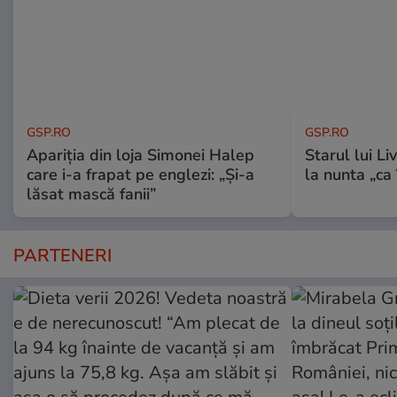
GSP.RO
GSP.RO
Apariția din loja Simonei Halep
Starul lui L
care i-a frapat pe englezi: „Și-a
la nunta „ca
lăsat mască fanii”
PARTENERI