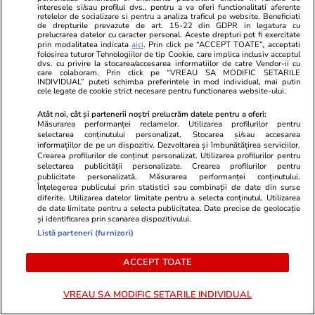
Horoscop 15 iulie 2026. Peștii se află într un
interesele si/sau profilul dvs., pentru a va oferi functionalitati aferente
retelelor de socializare si pentru a analiza traficul pe website. Beneficiati
proces de creștere pe plan profesional, dar e
de drepturile prevazute de art. 15-22 din GDPR in legatura cu
prelucrarea datelor cu caracter personal. Aceste drepturi pot fi exercitate
mai bine să se bazează pe o creștere lentă,
prin modalitatea indicata
aici
. Prin click pe “ACCEPT TOATE”, acceptati
folosirea tuturor Tehnologiilor de tip Cookie, care implica inclusiv acceptul
sănătoasă
dvs. cu privire la stocarea/accesarea informatiilor de catre Vendor-ii cu
care colaboram. Prin click pe “VREAU SA MODIFIC SETARILE
INDIVIDUAL” puteti schimba preferintele in mod individual, mai putin
cele legate de cookie strict necesare pentru functionarea website-ului.
Atât noi, cât și partenerii noștri prelucrăm datele pentru a oferi:
Măsurarea performanței reclamelor. Utilizarea profilurilor pentru
selectarea conținutului personalizat. Stocarea și/sau accesarea
informațiilor de pe un dispozitiv. Dezvoltarea și îmbunătățirea serviciilor.
Crearea profilurilor de conținut personalizat. Utilizarea profilurilor pentru
selectarea publicității personalizate. Crearea profilurilor pentru
publicitate personalizată. Măsurarea performanței conținutului.
Înțelegerea publicului prin statistici sau combinații de date din surse
diferite. Utilizarea datelor limitate pentru a selecta conținutul. Utilizarea
de date limitate pentru a selecta publicitatea. Date precise de geolocație
și identificarea prin scanarea dispozitivului.
Listă parteneri (furnizori)
ACCEPT TOATE
Lifestyle
14 iul.
Vacanțe și Cultu
Noul stil folosit din ce în ce mai
9 locuri spe
VREAU SA MODIFIC SETARILE INDIVIDUAL
des pentru pavarea grădinilor și
Germania pe 