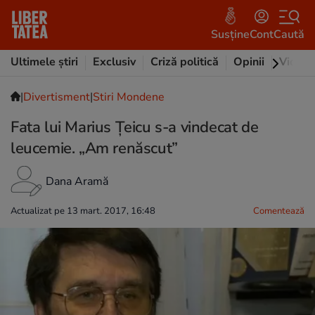
Susține
Cont
Caută
Ultimele știri
Exclusiv
Criză politică
Opinii
Video
|
Divertisment
|
Stiri Mondene
Fata lui Marius Țeicu s-a vindecat de
leucemie. „Am renăscut”
Dana Aramă
Actualizat pe 13 mart. 2017, 16:48
Comentează