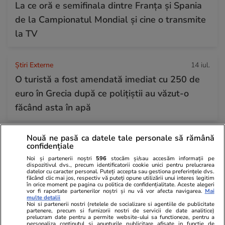
La ce oră e semifinala dintre Franța și Spania
de la Campionatul Mondial și cine o transmite
la TV
Știri Externe
14 iul.
O turistă a fost amendată imediat cu 250 de
euro în Grecia după ce polițiștii au văzut-o
făcând asta în apă
Nouă ne pasă ca datele tale personale să rămână
Știri România
14 iul.
confidențiale
Alex Rusu, un elev de 9 ani, cu părinți români,
Noi și partenerii noștri
596
stocăm și/sau accesăm informații pe
a adus trei medalii pentru Marea Britanie la
dispozitivul dvs., precum identificatorii cookie unici pentru prelucrarea
datelor cu caracter personal. Puteți accepta sau gestiona preferințele dvs.
făcând clic mai jos, respectiv vă puteți opune utilizării unui interes legitim
Olimpiada Internațională STEM, din Roma
în orice moment pe pagina cu politica de confidențialitate. Aceste alegeri
vor fi raportate partenerilor noștri și nu vă vor afecta navigarea.
Mai
multe detalii
Noi si partenerii nostri (retelele de socializare si agentiile de publicitate
partenere, precum si furnizorii nostri de servicii de date analitice)
Horoscop
14 iul.
prelucram date pentru a permite website-ului sa functioneze, pentru a
personaliza continutul si anunturile publicitare afisate in functie de