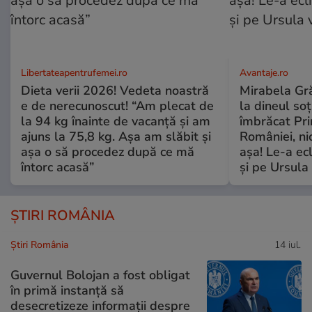
Libertateapentrufemei.ro
Avantaje.ro
Dieta verii 2026! Vedeta noastră
Mirabela Grăd
e de nerecunoscut! “Am plecat de
la dineul so
la 94 kg înainte de vacanță și am
îmbrăcat Pr
ajuns la 75,8 kg. Așa am slăbit și
României, ni
așa o să procedez după ce mă
așa! Le-a ec
întorc acasă”
și pe Ursula
ȘTIRI ROMÂNIA
Știri România
14 iul.
Guvernul Bolojan a fost obligat
în primă instanță să
desecretizeze informații despre