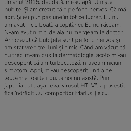
„În anul 2015, deodată, mi-au apărut niște
bubițe. Și am crezut că e pe fond nervos. Că mă
agit. Și eu pun pasiune în tot ce lucrez. Eu nu
am avut nicio boală a copilăriei. Eu nu răceam.
N-am avut nimic. de aia nu mergeam la doctor.
Am crezut că bubițele sunt pe fond nervos și
am stat vreo trei luni și nimic. Când am văzut că
nu trec, m-am dus la dermatologie, acolo mi-au
descoperit că am turbeculoză, n-aveam niciun
simptom. Apoi, mi-au descoperit un tip de
leucemie foarte nou. la noi nu există. Prin
japonia este așa ceva, virusul HTLV”
, a povestit
fica îndrăgitului compozitor Marius Țeicu.