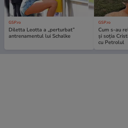
GSP.ro
GSP.ro
Diletta Leotta a „perturbat”
Cum s-au re
antrenamentul lui Schalke
și soția Cris
cu Petrolul