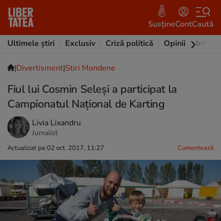
Susține
Cont
Caută
Ultimele știri
Exclusiv
Criză politică
Opinii
Intervi
|
Divertisment
|
Stiri Mondene
Fiul lui Cosmin Seleşi a participat la
Campionatul Naţional de Karting
Livia Lixandru
Jurnalist
Actualizat pe 02 oct. 2017, 11:27
Comentează