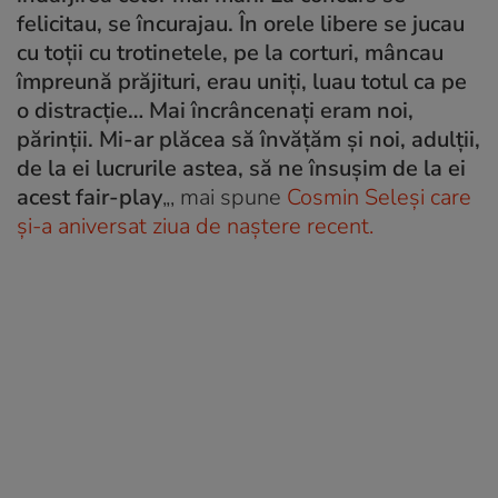
felicitau, se încurajau. În orele libere se jucau
cu toţii cu trotinetele, pe la corturi, mâncau
împreună prăjituri, erau uniţi, luau totul ca pe
o distracţie… Mai încrâncenaţi eram noi,
părinţii. Mi-ar plăcea să învăţăm şi noi, adulţii,
de la ei lucrurile astea, să ne însuşim de la ei
acest fair-play
„, mai spune
Cosmin Seleși care
și-a aniversat ziua de naștere recent.