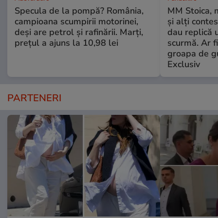
Specula de la pompă? România,
MM Stoica, 
campioana scumpirii motorinei,
și alți conte
deși are petrol și rafinării. Marți,
dau replică 
prețul a ajuns la 10,98 lei
scurmă. Ar fi
groapa de gu
Exclusiv
PARTENERI