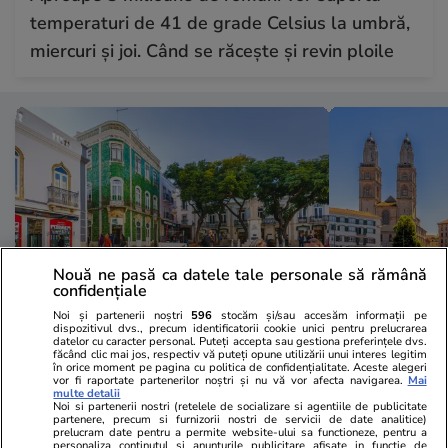
temperaturi de 41 de grade Celsius la umbră,
miercuri și joi. Când se răcește și revin ploile
Nouă ne pasă ca datele tale personale să rămână
confidențiale
Noi și partenerii noștri
596
stocăm și/sau accesăm informații pe
dispozitivul dvs., precum identificatorii cookie unici pentru prelucrarea
Lifestyle
17:01
Lifestyle
datelor cu caracter personal. Puteți accepta sau gestiona preferințele dvs.
făcând clic mai jos, respectiv vă puteți opune utilizării unui interes legitim
480 de lei costă trei feluri de
Unde se ascu
în orice moment pe pagina cu politica de confidențialitate. Aceste alegeri
vor fi raportate partenerilor noștri și nu vă vor afecta navigarea.
Mai
mâncare pentru întreaga familie,
Elveția: 239
multe detalii
Noi si partenerii nostri (retelele de socializare si agentiile de publicitate
inclusiv vin și alte băuturi, în cel
cinci locuito
partenere, precum si furnizorii nostri de servicii de date analitice)
prelucram date pentru a permite website-ului sa functioneze, pentru a
personaliza continutul si anunturile publicitare afisate in functie de