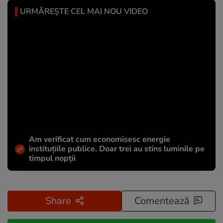
URMĂREȘTE CEL MAI NOU VIDEO
Am verificat cum economisesc energie
instituțiile publice. Doar trei au stins luminile pe
timpul nopții
Share
Comentează