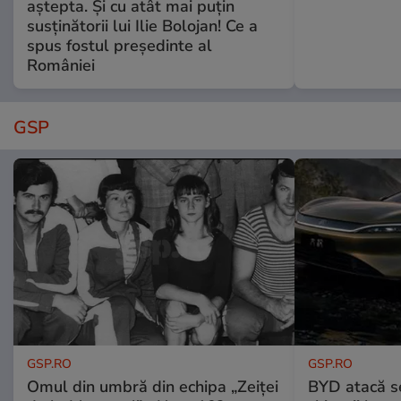
aștepta. Și cu atât mai puțin
susținătorii lui Ilie Bolojan! Ce a
spus fostul președinte al
României
GSP
GSP.RO
GSP.RO
Omul din umbră din echipa „Zeiței
BYD atacă s