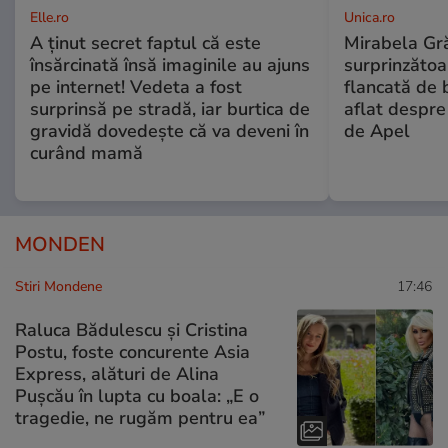
Elle.ro
Unica.ro
A ținut secret faptul că este
Mirabela Gră
însărcinată însă imaginile au ajuns
surprinzătoar
pe internet! Vedeta a fost
flancată de 
surprinsă pe stradă, iar burtica de
aflat despre
gravidă dovedește că va deveni în
de Apel
curând mamă
MONDEN
Stiri Mondene
17:46
Raluca Bădulescu și Cristina
Postu, foste concurente Asia
Express, alături de Alina
Pușcău în lupta cu boala: „E o
tragedie, ne rugăm pentru ea”