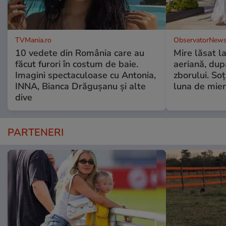
TVMania.ro
ObservatorNews
10 vedete din România care au
Mire lăsat l
făcut furori în costum de baie.
aeriană, du
Imagini spectaculoase cu Antonia,
zborului. Soţ
INNA, Bianca Drăgușanu și alte
luna de mie
dive
PARTENERI