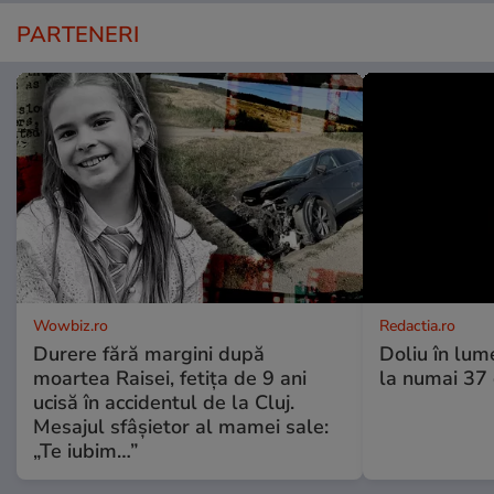
PARTENERI
Wowbiz.ro
Redactia.ro
Durere fără margini după
Doliu în lume
moartea Raisei, fetița de 9 ani
la numai 37 d
ucisă în accidentul de la Cluj.
Mesajul sfâșietor al mamei sale:
„Te iubim…”