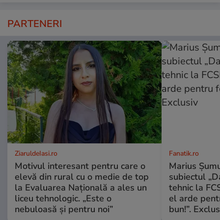
PARTENERI
ZiaruldeIasi.ro
Fanatik.ro
Motivul interesant pentru care o
Marius Șumu
elevă din rural cu o medie de top
subiectul „D
la Evaluarea Națională a ales un
tehnic la FCS
liceu tehnologic. „Este o
el arde pent
nebuloasă și pentru noi”
bun!”. Exclus