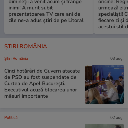
dimineții a venit acum și frânge
oricine! Regi
inimi! A murit subit
urmează zilni
prezentatoarea TV care ani de
specialiști! 
zile ne-a adus știri de pe Litoral
fiecare zi și 
acestui stil 
ȘTIRI ROMÂNIA
Știri România
03 aug.
Cinci hotărâri de Guvern atacate
de PSD au fost suspendate de
Curtea de Apel București.
Executivul acuză blocarea unor
măsuri importante
Politică
02 aug.