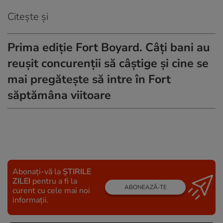
Citește și
Prima ediție Fort Boyard. Câți bani au
reușit concurenții să câștige și cine se
mai pregătește să intre în Fort
săptămâna viitoare
Abonați-vă la
ȘTIRILE
ZILEI
pentru a fi la
ABONEAZĂ-TE
curent cu cele mai noi
informații.