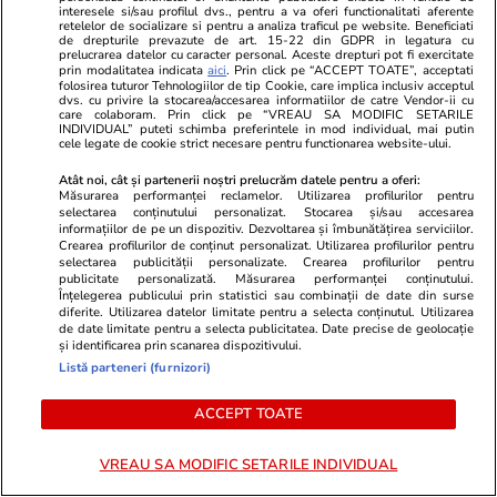
mai ieftin paradis turistic din
de peste un 
interesele si/sau profilul dvs., pentru a va oferi functionalitati aferente
retelelor de socializare si pentru a analiza traficul pe website. Beneficiati
Europa
elvețieni
de drepturile prevazute de art. 15-22 din GDPR in legatura cu
prelucrarea datelor cu caracter personal. Aceste drepturi pot fi exercitate
prin modalitatea indicata
aici
. Prin click pe “ACCEPT TOATE”, acceptati
folosirea tuturor Tehnologiilor de tip Cookie, care implica inclusiv acceptul
dvs. cu privire la stocarea/accesarea informatiilor de catre Vendor-ii cu
care colaboram. Prin click pe “VREAU SA MODIFIC SETARILE
Lifestyle
01 aug.
INDIVIDUAL” puteti schimba preferintele in mod individual, mai putin
cele legate de cookie strict necesare pentru functionarea website-ului.
Cum se face cafeaua la presa
Atât noi, cât și partenerii noștri prelucrăm datele pentru a oferi:
Măsurarea performanței reclamelor. Utilizarea profilurilor pentru
franceză – cum funcționează și
selectarea conținutului personalizat. Stocarea și/sau accesarea
informațiilor de pe un dispozitiv. Dezvoltarea și îmbunătățirea serviciilor.
care sunt avantajele
Crearea profilurilor de conținut personalizat. Utilizarea profilurilor pentru
selectarea publicității personalizate. Crearea profilurilor pentru
publicitate personalizată. Măsurarea performanței conținutului.
Înțelegerea publicului prin statistici sau combinații de date din surse
diferite. Utilizarea datelor limitate pentru a selecta conținutul. Utilizarea
de date limitate pentru a selecta publicitatea. Date precise de geolocație
și identificarea prin scanarea dispozitivului.
Lifestyle
15 iul.
Listă parteneri (furnizori)
Combinaţii răcoritoare de apă
ACCEPT TOATE
cu fructe şi plante aromatice
VREAU SA MODIFIC SETARILE INDIVIDUAL
pentru vară