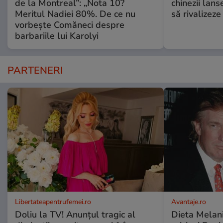
de la Montreal”: „Nota 10?
chinezii lans
Meritul Nadiei 80%. De ce nu
să rivalize
vorbește Comăneci despre
barbariile lui Karolyi
PARTENERI
Libertateapentrufemei.ro
Avantaje.ro
Doliu la TV! Anunțul tragic al
Dieta Melan