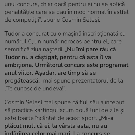
unui concurs, chiar dacă pentru ei nu se aplică
penalităţile care se dau în mod normal în astfel
de competiţii”, spune Cosmin Seleşi.
Tudor a concurat cu o maşină inscripţionată cu
numărul 6, un număr norocos pentru el, care
semnifică ziua naşterii. „
Nu îmi pare rău că
Tudor nu a câştigat, pentru că asta îl va
ambiţiona. Următorul concurs este programat
anul viitor. Aşadar, are timp să se
pregătească
„, mai spune prezentatorul de la
„Te cunosc de undeva!”.
Cosmin Seleşi mai spune că fiul său a început
să practice kartingul acum două luni de zile şi
este foarte încântat de acest sport. „
Mi-a
plăcut mult că ei, la vârsta asta, nu au
îndârjirea celor mai mari. La concurs se