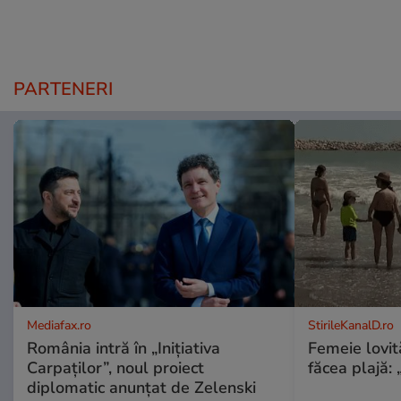
PARTENERI
Mediafax.ro
StirileKanalD.ro
România intră în „Inițiativa
Femeie lovit
Carpaților”, noul proiect
făcea plajă: „
diplomatic anunțat de Zelenski