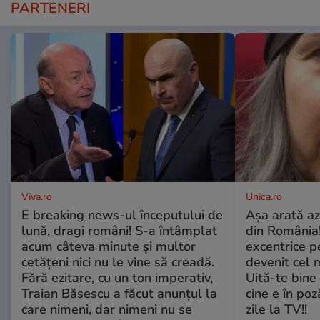
PARTENERI
Viva.ro
Unica.ro
E breaking news-ul începutului de
Așa arată az
lună, dragi români! S-a întâmplat
din România!
acum câteva minute și multor
excentrice pe
cetățeni nici nu le vine să creadă.
devenit cel 
Fără ezitare, cu un ton imperativ,
Uită-te bine 
Traian Băsescu a făcut anunțul la
cine e în poz
care nimeni, dar nimeni nu se
zile la TV!!