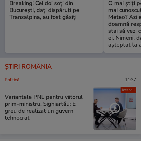
Breaking! Cei doi soți din
O mai știți 
București, dați dispăruți pe
mai cunoscu
Transalpina, au fost găsiți
Meteo? Azi e
doamnă respe
stai să vezi 
ei. Nimeni, d
așteptat la 
ȘTIRI ROMÂNIA
Politică
11:37
Interviu
Variantele PNL pentru viitorul
prim-ministru. Sighiartău: E
greu de realizat un guvern
tehnocrat