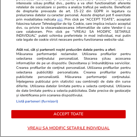
interesele si/sau profilul dvs., pentru a va oferi functionalitati aferente
Opinii
09:04
retelelor de socializare si pentru a analiza traficul pe website. Beneficiati
de drepturile prevazute de art. 15-22 din GDPR in legatura cu
prelucrarea datelor cu caracter personal. Aceste drepturi pot fi exercitate
prin modalitatea indicata
aici
. Prin click pe “ACCEPT TOATE”, acceptati
Incertitudinea și blocajul politic
folosirea tuturor Tehnologiilor de tip Cookie, care implica inclusiv acceptul
dvs. cu privire la stocarea/accesarea informatiilor de catre Vendor-ii cu
prelungesc perioada de
care colaboram. Prin click pe “VREAU SA MODIFIC SETARILE
INDIVIDUAL” puteti schimba preferintele in mod individual, mai putin
îngrijorare a românilor
cele legate de cookie strict necesare pentru functionarea website-ului.
Atât noi, cât și partenerii noștri prelucrăm datele pentru a oferi:
Măsurarea performanței reclamelor. Utilizarea profilurilor pentru
selectarea conținutului personalizat. Stocarea și/sau accesarea
informațiilor de pe un dispozitiv. Dezvoltarea și îmbunătățirea serviciilor.
Crearea profilurilor de conținut personalizat. Utilizarea profilurilor pentru
Opinii
06:48
selectarea publicității personalizate. Crearea profilurilor pentru
publicitate personalizată. Măsurarea performanței conținutului.
Înțelegerea publicului prin statistici sau combinații de date din surse
diferite. Utilizarea datelor limitate pentru a selecta conținutul. Utilizarea
Bilanțul unui an de stabilitate
de date limitate pentru a selecta publicitatea. Date precise de geolocație
și identificarea prin scanarea dispozitivului.
guvernamentală (în sărăcie)
Listă parteneri (furnizori)
ACCEPT TOATE
VREAU SA MODIFIC SETARILE INDIVIDUAL