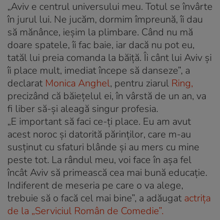
„Aviv e centrul universului meu. Totul se învârte
în jurul lui. Ne jucăm, dormim împreună, îi dau
să mănânce, ieşim la plimbare. Când nu mă
doare spatele, îi fac baie, iar dacă nu pot eu,
tatăl lui preia comanda la băiţă. Îi cânt lui Aviv şi
îi place mult, imediat începe să danseze”, a
declarat
Monica Anghel
, pentru ziarul
Ring,
precizând că băiețelul ei, în vârstă de un an, va
fi liber să-și aleagă singur profesia.
„E important să faci ce-ţi place. Eu am avut
acest noroc şi datorită părinţilor, care m-au
susţinut cu sfaturi blânde şi au mers cu mine
peste tot. La rândul meu, voi face în aşa fel
încât Aviv să primească cea mai bună educaţie.
Indiferent de meseria pe care o va alege,
trebuie să o facă cel mai bine”, a adăugat
actrița
de la „Serviciul Român de Comedie”.