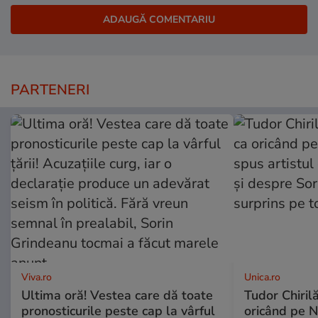
PARTENERI
Viva.ro
Unica.ro
Ultima oră! Vestea care dă toate
Tudor Chiril
pronosticurile peste cap la vârful
oricând pe N