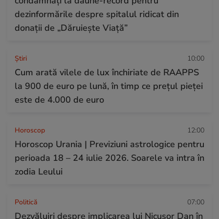
condamnați la daune-record pentru
dezinformările despre spitalul ridicat din
donații de „Dăruiește Viață”
Ştiri
10:00
Cum arată vilele de lux închiriate de RAAPPS
la 900 de euro pe lună, în timp ce prețul pieței
este de 4.000 de euro
Horoscop
12:00
Horoscop Urania | Previziuni astrologice pentru
perioada 18 – 24 iulie 2026. Soarele va intra în
zodia Leului
Politică
07:00
Dezvăluiri despre implicarea lui Nicușor Dan în