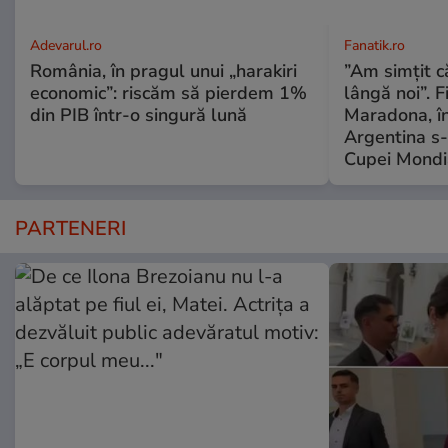
Adevarul.ro
Fanatik.ro
România, în pragul unui „harakiri
”Am simțit că
economic”: riscăm să pierdem 1%
lângă noi”. F
din PIB într-o singură lună
Maradona, în
Argentina s-a
Cupei Mondi
PARTENERI