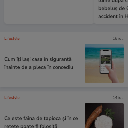
lume după ce
bebeluș de 6
accident în H
Lifestyle
16 iul.
Cum îţi laşi casa în siguranţă
înainte de a pleca în concediu
Lifestyle
14 iul.
Ce este făina de tapioca și în ce
rețete poate fi folosită