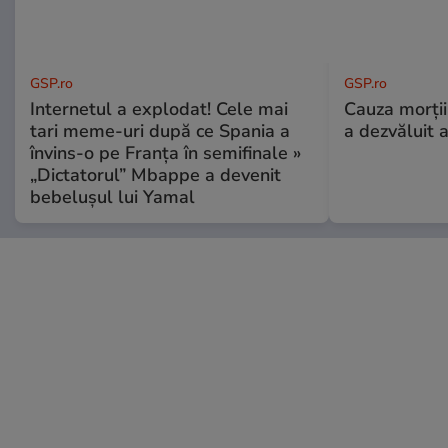
GSP.ro
GSP.ro
Internetul a explodat! Cele mai
Cauza morții
tari meme-uri după ce Spania a
a dezvăluit 
învins-o pe Franța în semifinale »
„Dictatorul” Mbappe a devenit
bebelușul lui Yamal