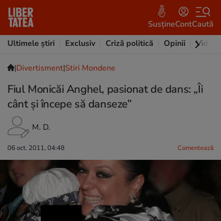
Susține
Cont
Caută
Ultimele știri
Exclusiv
Criză politică
Opinii
Video
|
Divertisment
|
Stiri Mondene
Fiul Monicăi Anghel, pasionat de dans: „Îi
cânt şi începe să danseze”
M. D.
06 oct. 2011, 04:48
Comentează