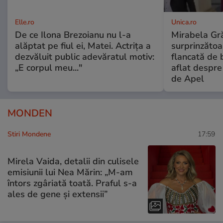
Elle.ro
Unica.ro
De ce Ilona Brezoianu nu l-a
Mirabela Gră
alăptat pe fiul ei, Matei. Actrița a
surprinzătoar
dezvăluit public adevăratul motiv:
flancată de 
„E corpul meu..."
aflat despre
de Apel
MONDEN
Stiri Mondene
17:59
Mirela Vaida, detalii din culisele
emisiunii lui Nea Mărin: „M-am
întors zgâriată toată. Praful s-a
ales de gene și extensii”