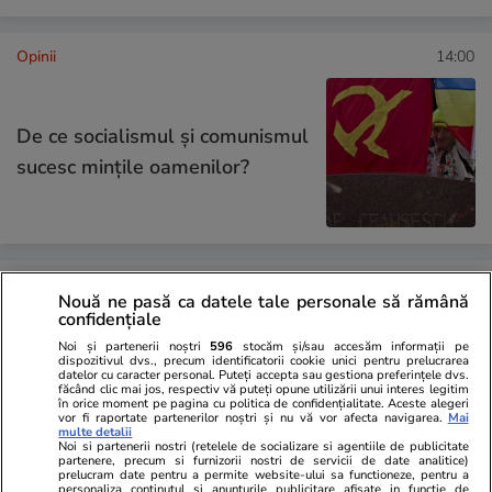
Opinii
14:00
De ce socialismul și comunismul
sucesc mințile oamenilor?
Opinii
13:13
Nouă ne pasă ca datele tale personale să rămână
confidențiale
A doua palmă de la
Noi și partenerii noștri
596
stocăm și/sau accesăm informații pe
dispozitivul dvs., precum identificatorii cookie unici pentru prelucrarea
Luxemburg. De ce ÎCCJ tot
datelor cu caracter personal. Puteți accepta sau gestiona preferințele dvs.
făcând clic mai jos, respectiv vă puteți opune utilizării unui interes legitim
în orice moment pe pagina cu politica de confidențialitate. Aceste alegeri
pierde același proces
vor fi raportate partenerilor noștri și nu vă vor afecta navigarea.
Mai
multe detalii
Noi si partenerii nostri (retelele de socializare si agentiile de publicitate
partenere, precum si furnizorii nostri de servicii de date analitice)
prelucram date pentru a permite website-ului sa functioneze, pentru a
personaliza continutul si anunturile publicitare afisate in functie de