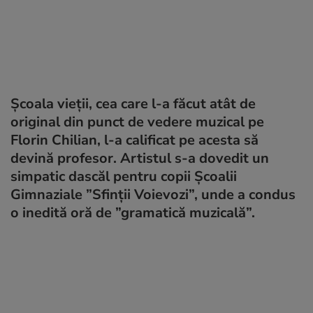
Școala vieții, cea care l-a făcut atât de
original din punct de vedere muzical pe
Florin Chilian, l-a calificat pe acesta să
devină profesor. Artistul s-a dovedit un
simpatic dascăl pentru copii Școalii
Gimnaziale ”Sfinții Voievozi”, unde a condus
o inedită oră de ”gramatică muzicală”.