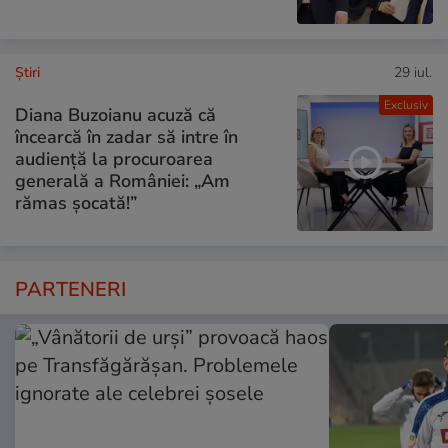
Ştiri
29 iul.
Exclusiv
Diana Buzoianu acuză că
încearcă în zadar să intre în
audiență la procuroarea
generală a României: „Am
rămas șocată!”
PARTENERI