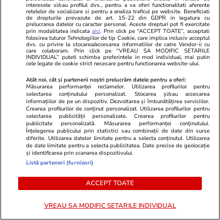
interesele si/sau profilul dvs., pentru a va oferi functionalitati aferente
desemnată ce
retelelor de socializare si pentru a analiza traficul pe website. Beneficiati
de drepturile prevazute de art. 15-22 din GDPR in legatura cu
prelucrarea datelor cu caracter personal. Aceste drepturi pot fi exercitate
turiști
prin modalitatea indicata
aici
. Prin click pe “ACCEPT TOATE”, acceptati
folosirea tuturor Tehnologiilor de tip Cookie, care implica inclusiv acceptul
dvs. cu privire la stocarea/accesarea informatiilor de catre Vendor-ii cu
care colaboram. Prin click pe “VREAU SA MODIFIC SETARILE
INDIVIDUAL” puteti schimba preferintele in mod individual, mai putin
cele legate de cookie strict necesare pentru functionarea website-ului.
Lifestyle
01 aug.
Atât noi, cât și partenerii noștri prelucrăm datele pentru a oferi:
Măsurarea performanței reclamelor. Utilizarea profilurilor pentru
Cum se face cafeaua la presa
selectarea conținutului personalizat. Stocarea și/sau accesarea
informațiilor de pe un dispozitiv. Dezvoltarea și îmbunătățirea serviciilor.
franceză – cum funcționează și
Crearea profilurilor de conținut personalizat. Utilizarea profilurilor pentru
selectarea publicității personalizate. Crearea profilurilor pentru
care sunt avantajele
publicitate personalizată. Măsurarea performanței conținutului.
Înțelegerea publicului prin statistici sau combinații de date din surse
diferite. Utilizarea datelor limitate pentru a selecta conținutul. Utilizarea
de date limitate pentru a selecta publicitatea. Date precise de geolocație
și identificarea prin scanarea dispozitivului.
Listă parteneri (furnizori)
Lifestyle
15 iul.
ACCEPT TOATE
Combinaţii răcoritoare de apă
VREAU SA MODIFIC SETARILE INDIVIDUAL
cu fructe şi plante aromatice