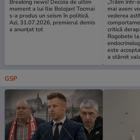
Breaking news! Decizia de ultim
„Trăim într-
moment a lui Ilie Bolojan! Tocmai
mai avem vo
s-a produs un seism în politică.
vederea astf
Azi, 31.07.2026, premierul demis
comportamen
a anunțat tot
critică derap
Rogobete la
endocrinolog
este accepta
a stârnit valu
GSP