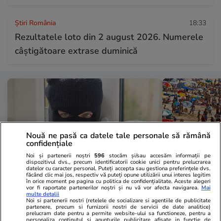
Știri România
18:33
Rezultatele loto din 2 august 2026. Numerele
câștigătoare extrase duminică
Nouă ne pasă ca datele tale personale să rămână
confidențiale
Noi și partenerii noștri
596
stocăm și/sau accesăm informații pe
dispozitivul dvs., precum identificatorii cookie unici pentru prelucrarea
datelor cu caracter personal. Puteți accepta sau gestiona preferințele dvs.
făcând clic mai jos, respectiv vă puteți opune utilizării unui interes legitim
în orice moment pe pagina cu politica de confidențialitate. Aceste alegeri
vor fi raportate partenerilor noștri și nu vă vor afecta navigarea.
Mai
Lifestyle
19:27
Vacanțe și Cultu
multe detalii
Noi si partenerii nostri (retelele de socializare si agentiile de publicitate
La ce se uită cel mai des hoții
Cafea la 1,4
partenere, precum si furnizorii nostri de servicii de date analitice)
prelucram date pentru a permite website-ului sa functioneze, pentru a
când aleg să spargă o casă
euro. Destin
personaliza continutul si anunturile publicitare afisate in functie de