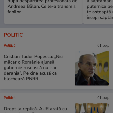
după despărțirea profesională de
a săptămânii
Andreea Bălan. Ce le-a transmis
puternice pe
fanilor
te așteaptă 
începi săptă
POLITIC
Politică
01 aug.
Cristian Tudor Popescu: „Nici
măcar o Românie ajunsă
gubernie rusească nu i-ar
deranja”. Pe cine acuză că
blochează PNRR
Politică
01 aug.
Drept la replică. AUR arată cu