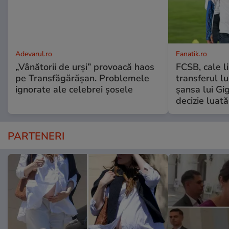
Adevarul.ro
Fanatik.ro
„Vânătorii de urși” provoacă haos
FCSB, cale l
pe Transfăgărășan. Problemele
transferul l
ignorate ale celebrei șosele
șansa lui Gi
decizie luat
PARTENERI