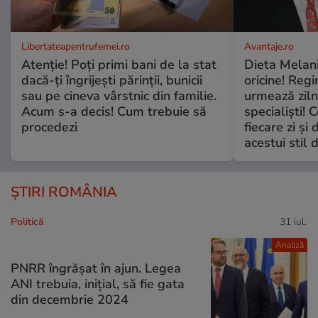
Libertateapentrufemei.ro
Avantaje.ro
Atenție! Poți primi bani de la stat
Dieta Melan
dacă-ți îngrijești părinții, bunicii
oricine! Regi
sau pe cineva vârstnic din familie.
urmează zilni
Acum s-a decis! Cum trebuie să
specialiști! 
procedezi
fiecare zi și 
acestui stil 
ȘTIRI ROMÂNIA
Politică
31 iul.
Analiză
PNRR îngrășat în ajun. Legea
ANI trebuia, inițial, să fie gata
din decembrie 2024