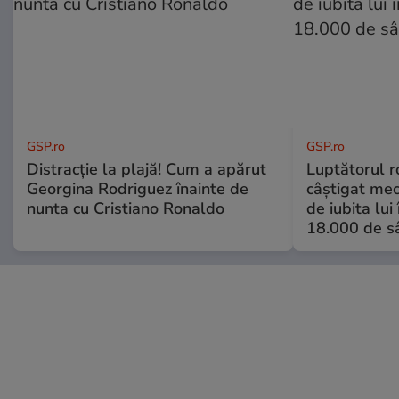
GSP.ro
GSP.ro
Distracție la plajă! Cum a apărut
Luptătorul 
Georgina Rodriguez înainte de
câștigat meci
nunta cu Cristiano Ronaldo
de iubita lui
18.000 de s