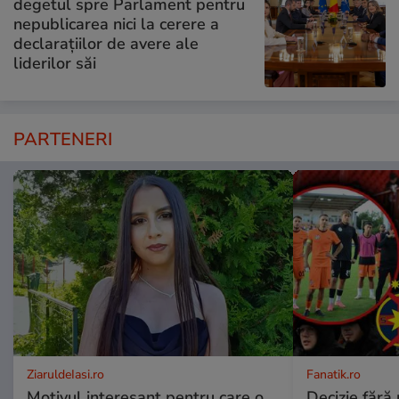
degetul spre Parlament pentru
nepublicarea nici la cerere a
declarațiilor de avere ale
liderilor săi
PARTENERI
ZiaruldeIasi.ro
Fanatik.ro
Motivul interesant pentru care o
Decizie fără