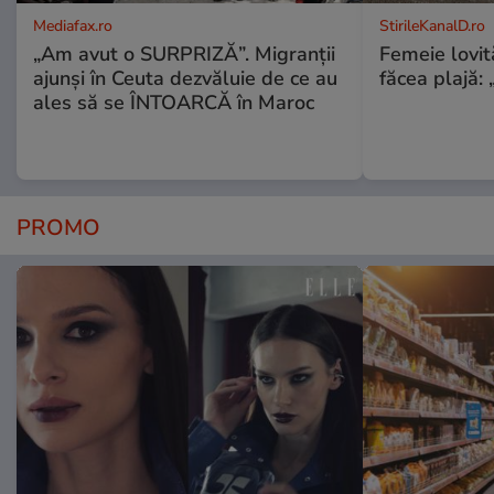
Mediafax.ro
StirileKanalD.ro
„Am avut o SURPRIZĂ”. Migranții
Femeie lovit
ajunși în Ceuta dezvăluie de ce au
făcea plajă: „
ales să se ÎNTOARCĂ în Maroc
PROMO