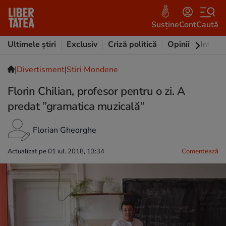
Susține
Cont
Caută
Ultimele știri
Exclusiv
Criză politică
Opinii
Intervi
|
Divertisment
|
Stiri Mondene
Florin Chilian, profesor pentru o zi. A
predat ”gramatica muzicală”
Florian Gheorghe
Actualizat pe 01 iul. 2018, 13:34
Comentează