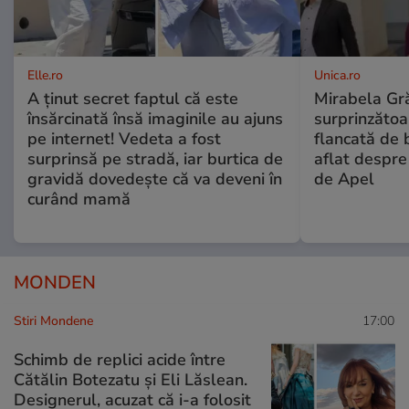
Elle.ro
Unica.ro
A ținut secret faptul că este
Mirabela Gră
însărcinată însă imaginile au ajuns
surprinzătoar
pe internet! Vedeta a fost
flancată de 
surprinsă pe stradă, iar burtica de
aflat despre
gravidă dovedește că va deveni în
de Apel
curând mamă
MONDEN
Stiri Mondene
17:00
Schimb de replici acide între
Cătălin Botezatu și Eli Lăslean.
Designerul, acuzat că i-a folosit