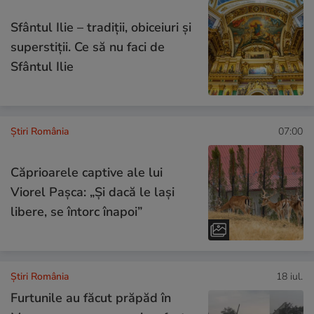
Sfântul Ilie – tradiții, obiceiuri și
superstiții. Ce să nu faci de
Sfântul Ilie
Știri România
07:00
Căprioarele captive ale lui
Viorel Paşca: „Şi dacă le laşi
libere, se întorc înapoi”
Știri România
18 iul.
Furtunile au făcut prăpăd în