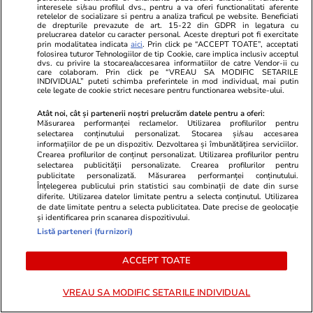
ne face bine
interesele si/sau profilul dvs., pentru a va oferi functionalitati aferente
retelelor de socializare si pentru a analiza traficul pe website. Beneficiati
de drepturile prevazute de art. 15-22 din GDPR in legatura cu
prelucrarea datelor cu caracter personal. Aceste drepturi pot fi exercitate
prin modalitatea indicata
aici
. Prin click pe “ACCEPT TOATE”, acceptati
folosirea tuturor Tehnologiilor de tip Cookie, care implica inclusiv acceptul
dvs. cu privire la stocarea/accesarea informatiilor de catre Vendor-ii cu
care colaboram. Prin click pe “VREAU SA MODIFIC SETARILE
Opinii
17 iul.
INDIVIDUAL” puteti schimba preferintele in mod individual, mai putin
cele legate de cookie strict necesare pentru functionarea website-ului.
Atât noi, cât și partenerii noștri prelucrăm datele pentru a oferi:
Măsurarea performanței reclamelor. Utilizarea profilurilor pentru
De ce socialismul și comunismul
selectarea conținutului personalizat. Stocarea și/sau accesarea
sucesc mințile oamenilor?
informațiilor de pe un dispozitiv. Dezvoltarea și îmbunătățirea serviciilor.
Crearea profilurilor de conținut personalizat. Utilizarea profilurilor pentru
selectarea publicității personalizate. Crearea profilurilor pentru
publicitate personalizată. Măsurarea performanței conținutului.
Înțelegerea publicului prin statistici sau combinații de date din surse
diferite. Utilizarea datelor limitate pentru a selecta conținutul. Utilizarea
de date limitate pentru a selecta publicitatea. Date precise de geolocație
și identificarea prin scanarea dispozitivului.
Opinii
17 iul.
Listă parteneri (furnizori)
A doua palmă de la
ACCEPT TOATE
Luxemburg. De ce ÎCCJ tot
VREAU SA MODIFIC SETARILE INDIVIDUAL
pierde același proces