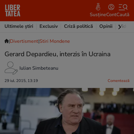
Susține
Cont
Caută
Ultimele știri
Exclusiv
Criză politică
Opinii
Video
|
Divertisment
|
Stiri Mondene
Gerard Depardieu, interzis în Ucraina
Iulian Simbeteanu
29 iul. 2015, 13:19
Comentează