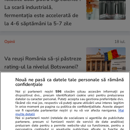
La scară industrială,
fermentația este accelerată de
la 4-6 săptămâni la 5-7 zile
Opinii
18 iul.
Va reuși România să-și păstreze
rating-ul la nivelul Botswanei?
E asumată treaba!
Nouă ne pasă ca datele tale personale să rămână
confidențiale
Noi și partenerii noștri
596
stocăm și/sau accesăm informații pe
dispozitivul dvs., precum identificatorii cookie unici pentru prelucrarea
datelor cu caracter personal. Puteți accepta sau gestiona preferințele dvs.
Opinii
18 iul.
făcând clic mai jos, respectiv vă puteți opune utilizării unui interes legitim
în orice moment pe pagina cu politica de confidențialitate. Aceste alegeri
vor fi raportate partenerilor noștri și nu vă vor afecta navigarea.
Mai
multe detalii
Noi si partenerii nostri (retelele de socializare si agentiile de publicitate
Poate vine un extraterestru și
partenere, precum si furnizorii nostri de servicii de date analitice)
prelucram date pentru a permite website-ului sa functioneze, pentru a
personaliza continutul si anunturile publicitare afisate in functie de