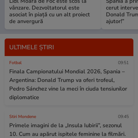
Lidl Moara de Foc este scos la
Spania a prim
vânzare. Dezvoltatorul este
cerut interv
asociat în piață cu un alt proiect
Donald Trum
de anvergură
ajutor!”
ULTIMELE ȘTIRI
Fotbal
09:51
Finala Campionatului Mondial 2026, Spania –
Argentina: Donald Trump va oferi trofeul,
Pedro Sánchez vine la meci în ciuda tensiunilor
diplomatice
Stiri Mondene
09:45
Primele imagini de la „Insula Iubirii”, sezonul
10. Cum au apărut ispitele feminine la filmări.