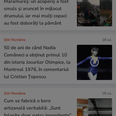
Maramureș: un acoperiș a fost
smuls și aruncat în mijlocul
drumului, iar mai mulți copaci
au fost doborâți la pământ
Știri România
18 iul.
50 de ani de când Nadia
Comăneci a obţinut primul 10
din istoria Jocurilor Olimpice, la
Montreal 1976, în comentariul
lui Cristian Țopescu
Știri România
18 iul.
Cum se fabrică o bere
artizanală veritabilă: „Sunt
folosite doar patru ingrediente”.