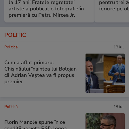
la 17 ani! Fratele regretatei
pentru trei z
artiste a publicat o fotografie în
fericire pe o
premieră cu Petru Mircea Jr.
POLITIC
Politică
18 iul.
Cum a aflat primarul
Chișinăului înaintea lui Bolojan
că Adrian Veștea va fi propus
premier
Politică
18 iul.
Florin Manole spune în ce
condiții va vota PSD legea