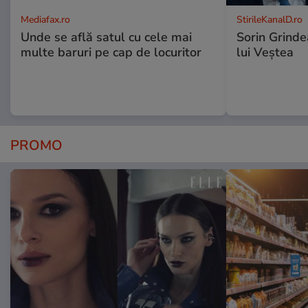
Mediafax.ro
StirileKanalD.ro
Unde se află satul cu cele mai
Sorin Grinde
multe baruri pe cap de locuritor
lui Veștea
PROMO