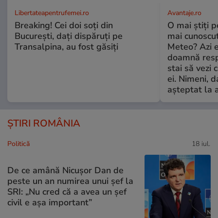
Libertateapentrufemei.ro
Avantaje.ro
Breaking! Cei doi soți din
O mai știți 
București, dați dispăruți pe
mai cunoscu
Transalpina, au fost găsiți
Meteo? Azi e
doamnă respe
stai să vezi 
ei. Nimeni, d
așteptat la 
ȘTIRI ROMÂNIA
Politică
18 iul.
De ce amână Nicușor Dan de
peste un an numirea unui șef la
SRI: „Nu cred că a avea un şef
civil e așa important”