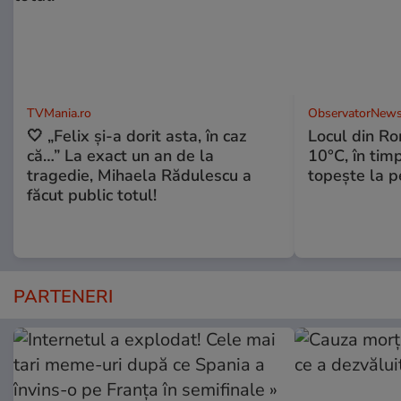
TVMania.ro
ObservatorNews
🤍 „Felix și-a dorit asta, în caz
Locul din R
că…” La exact un an de la
10°C, în timp
tragedie, Mihaela Rădulescu a
topeşte la 
făcut public totul!
PARTENERI