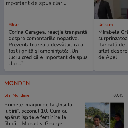
Elle.ro
Unica.ro
Corina Caragea, reacție tranșantă
Mirabela Gră
despre comentariile negative.
surprinzătoar
Prezentatoarea a dezvăluit că a
flancată de 
fost jignită și amenințată: „Un
aflat despre
lucru cred că e important de spus
de Apel
clar...”
MONDEN
Stiri Mondene
09:45
Primele imagini de la „Insula
Iubirii”, sezonul 10. Cum au
apărut ispitele feminine la
filmări. Marcel și George