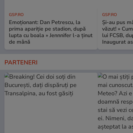
GSP.RO
GSP.RO
Emoționant: Dan Petrescu, la
Și-au pus mâ
prima apariție pe stadion, după
văzut! » Cum
lupta cu boala » Jennnifer l-a ținut
lui FCSB, du
de mână
Inaugurat as
PARTENERI