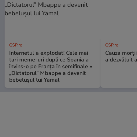
GSP.ro
GSP.ro
Internetul a explodat! Cele mai
Cauza morții
tari meme-uri după ce Spania a
a dezvăluit 
învins-o pe Franța în semifinale »
„Dictatorul” Mbappe a devenit
bebelușul lui Yamal