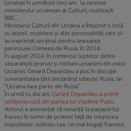
Ucrainei în următorii cinci ani, la cererea
ministerului ucrainean al Culturii, realtează
BBC.
Ministerul Culturii din Ucraina a întocmit o listă
cu actorii, muzicieni şi alte personalităţi care şi-
au exprimat sprijinul pentru anexarea
peninsulei Crimeea de Rusia, în 2014.
În august 2014, în contextul luptelor dintre
separatiştii proruşi şi militarii ucraineni din estul
Ucrainei, Gerard Depardieu a pus în discuţie
suveranitatea ţării declarând iubeşte Rusia, iar
”Ucraina face parte din Rusia”.
În urmă cu doi ani,
Garard Depardieu a primit
cetăţenia rusă din partea lui Vladimir Putin
.
Actorul a ameninţat că renunţă la paşaportul
francez în semn de protest faţă de creşterea
impozitelor vizându-i pe cei mai bogaţi francezi.