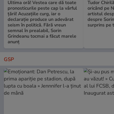
Ultima oră! Vestea care dă toate
Tudor Chiril
pronosticurile peste cap la vârful
oricând pe N
țării! Acuzațiile curg, iar o
artistul desp
declarație produce un adevărat
despre Sorin
seism în politică. Fără vreun
surprins pe 
semnal în prealabil, Sorin
Grindeanu tocmai a făcut marele
anunț
GSP