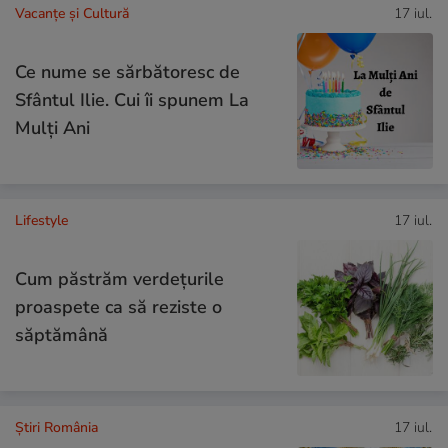
Vacanțe și Cultură
17 iul.
Ce nume se sărbătoresc de
Sfântul Ilie. Cui îi spunem La
Mulți Ani
Lifestyle
17 iul.
Cum păstrăm verdețurile
proaspete ca să reziste o
săptămână
Știri România
17 iul.