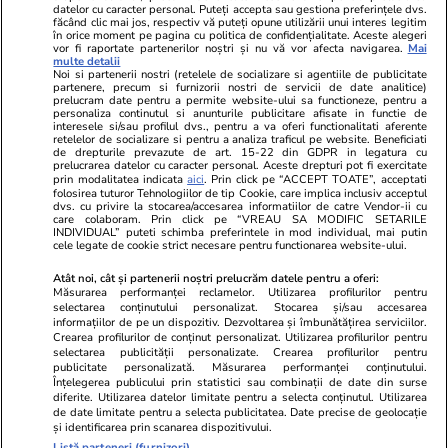
datelor cu caracter personal. Puteți accepta sau gestiona preferințele dvs.
făcând clic mai jos, respectiv vă puteți opune utilizării unui interes legitim
în orice moment pe pagina cu politica de confidențialitate. Aceste alegeri
vor fi raportate partenerilor noștri și nu vă vor afecta navigarea.
Mai
multe detalii
Noi si partenerii nostri (retelele de socializare si agentiile de publicitate
partenere, precum si furnizorii nostri de servicii de date analitice)
prelucram date pentru a permite website-ului sa functioneze, pentru a
personaliza continutul si anunturile publicitare afisate in functie de
interesele si/sau profilul dvs., pentru a va oferi functionalitati aferente
retelelor de socializare si pentru a analiza traficul pe website. Beneficiati
de drepturile prevazute de art. 15-22 din GDPR in legatura cu
prelucrarea datelor cu caracter personal. Aceste drepturi pot fi exercitate
Viva.ro
Unica.ro
prin modalitatea indicata
aici
. Prin click pe “ACCEPT TOATE”, acceptati
Ce s-a aflat despre prima soție a lui Claudiu
Nu și ei! S-au de
folosirea tuturor Tehnologiilor de tip Cookie, care implica inclusiv acceptul
dvs. cu privire la stocarea/accesarea informatiilor de catre Vendor-ii cu
Manda i-a suprins pe toți! Dar mai ales gestul
căsnicie! Cei doi
care colaboram. Prin click pe “VREAU SA MODIFIC SETARILE
făcut de Olguța pentru mama copilului
secret. Nimeni n
INDIVIDUAL” puteti schimba preferintele in mod individual, mai putin
cele legate de cookie strict necesare pentru functionarea website-ului.
soțului e chiar cir...
motiv al separării
Atât noi, cât și partenerii noștri prelucrăm datele pentru a oferi:
Măsurarea performanței reclamelor. Utilizarea profilurilor pentru
selectarea conținutului personalizat. Stocarea și/sau accesarea
© 2026 Ringier Romania. Toate drepturile rezervate
informațiilor de pe un dispozitiv. Dezvoltarea și îmbunătățirea serviciilor.
Crearea profilurilor de conținut personalizat. Utilizarea profilurilor pentru
selectarea publicității personalizate. Crearea profilurilor pentru
publicitate personalizată. Măsurarea performanței conținutului.
Înțelegerea publicului prin statistici sau combinații de date din surse
diferite. Utilizarea datelor limitate pentru a selecta conținutul. Utilizarea
Actualizare preferințe cookies
de date limitate pentru a selecta publicitatea. Date precise de geolocație
și identificarea prin scanarea dispozitivului.
Listă parteneri (furnizori)