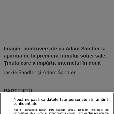
Imagini controversate cu Adam Sandler la
apariția de la premiera filmului soției sale.
Ținuta care a împărțit internetul în două
Jackie Sandler și Adam Sandler
PARTENERI
Nouă ne pasă ca datele tale personale să rămână
confidențiale
Noi și partenerii noștri
596
stocăm și/sau accesăm informații pe
dispozitivul dvs., precum identificatorii cookie unici pentru prelucrarea