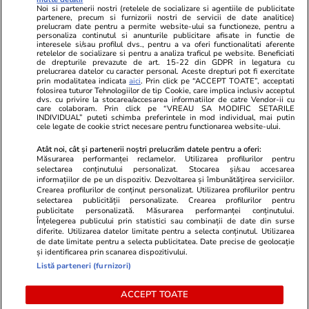
Noi si partenerii nostri (retelele de socializare si agentiile de publicitate
partenere, precum si furnizorii nostri de servicii de date analitice)
prelucram date pentru a permite website-ului sa functioneze, pentru a
personaliza continutul si anunturile publicitare afisate in functie de
interesele si/sau profilul dvs., pentru a va oferi functionalitati aferente
retelelor de socializare si pentru a analiza traficul pe website. Beneficiati
de drepturile prevazute de art. 15-22 din GDPR in legatura cu
prelucrarea datelor cu caracter personal. Aceste drepturi pot fi exercitate
Viva.ro
Unica.ro
prin modalitatea indicata
aici
. Prin click pe “ACCEPT TOATE”, acceptati
folosirea tuturor Tehnologiilor de tip Cookie, care implica inclusiv acceptul
Ce s-a aflat despre prima soție a lui Claudiu
Nu și ei! S-au de
dvs. cu privire la stocarea/accesarea informatiilor de catre Vendor-ii cu
Manda i-a suprins pe toți! Dar mai ales gestul
căsnicie! Cei doi
care colaboram. Prin click pe “VREAU SA MODIFIC SETARILE
făcut de Olguța pentru mama copilului
secret. Nimeni n
INDIVIDUAL” puteti schimba preferintele in mod individual, mai putin
cele legate de cookie strict necesare pentru functionarea website-ului.
soțului e chiar cir...
motiv al separării
Atât noi, cât și partenerii noștri prelucrăm datele pentru a oferi:
Măsurarea performanței reclamelor. Utilizarea profilurilor pentru
selectarea conținutului personalizat. Stocarea și/sau accesarea
© 2026 Ringier Romania. Toate drepturile rezervate
informațiilor de pe un dispozitiv. Dezvoltarea și îmbunătățirea serviciilor.
Crearea profilurilor de conținut personalizat. Utilizarea profilurilor pentru
selectarea publicității personalizate. Crearea profilurilor pentru
publicitate personalizată. Măsurarea performanței conținutului.
Înțelegerea publicului prin statistici sau combinații de date din surse
diferite. Utilizarea datelor limitate pentru a selecta conținutul. Utilizarea
Actualizare preferințe cookies
de date limitate pentru a selecta publicitatea. Date precise de geolocație
și identificarea prin scanarea dispozitivului.
Listă parteneri (furnizori)
ACCEPT TOATE