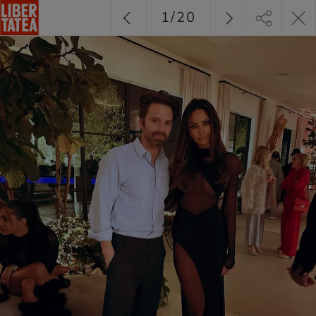
1
/
20