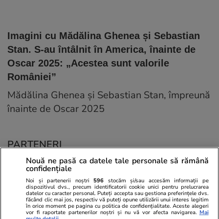
Imagini cu Mădălina Ghenea și Sebastian
Stan. S-au întâlnit în America, înainte de
Oscar 2025: „Acestea sunt valorile
României”
Mădălina Ghenea și Sebastian Stan, împreună
înainte de Oscar 2025
PARTENERI
Nouă ne pasă ca datele tale personale să rămână
confidențiale
Noi și partenerii noștri
596
stocăm și/sau accesăm informații pe
dispozitivul dvs., precum identificatorii cookie unici pentru prelucrarea
datelor cu caracter personal. Puteți accepta sau gestiona preferințele dvs.
făcând clic mai jos, respectiv vă puteți opune utilizării unui interes legitim
în orice moment pe pagina cu politica de confidențialitate. Aceste alegeri
vor fi raportate partenerilor noștri și nu vă vor afecta navigarea.
Mai
multe detalii