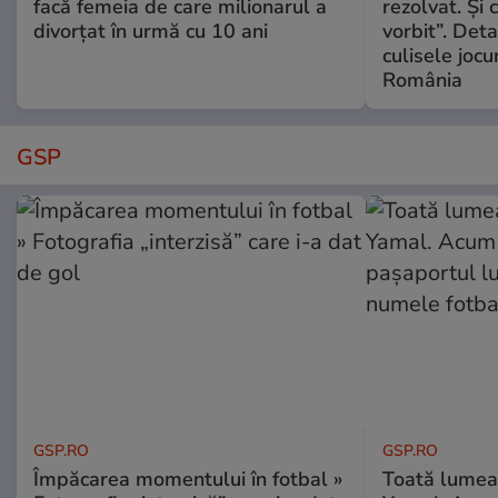
facă femeia de care milionarul a
rezolvat. Și
divorțat în urmă cu 10 ani
vorbit”. Deta
culisele jocur
România
GSP
GSP.RO
GSP.RO
Împăcarea momentului în fotbal »
Toată lumea-