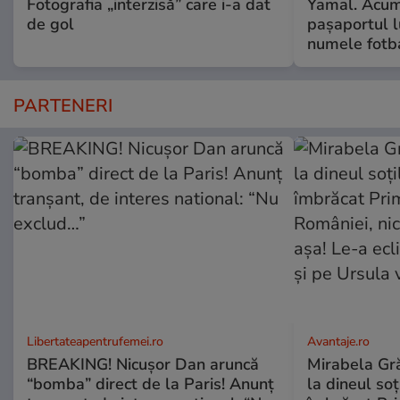
Fotografia „interzisă” care i-a dat
Yamal. Acum 
de gol
pașaportul l
numele fotb
PARTENERI
Libertateapentrufemei.ro
Avantaje.ro
BREAKING! Nicușor Dan aruncă
Mirabela Grăd
“bomba” direct de la Paris! Anunț
la dineul so