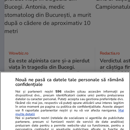
Wowbiz.ro
Redactia.ro
Ea este alpinista care și-a pierdut
Verdictul ast
viața în tragedia din Bucegi.
ar câștiga f
Antonia, medic stomatolog din
Mondial 20
București, a murit după o cădere
Nouă ne pasă ca datele tale personale să rămână
confidențiale
de aproximativ 10 metri
Noi și partenerii noștri
596
stocăm și/sau accesăm informații pe
dispozitivul dvs., precum identificatorii cookie unici pentru prelucrarea
datelor cu caracter personal. Puteți accepta sau gestiona preferințele dvs.
făcând clic mai jos, respectiv vă puteți opune utilizării unui interes legitim
POLITIC
în orice moment pe pagina cu politica de confidențialitate. Aceste alegeri
vor fi raportate partenerilor noștri și nu vă vor afecta navigarea.
Mai
multe detalii
Noi si partenerii nostri (retelele de socializare si agentiile de publicitate
Politică
14:00
partenere, precum si furnizorii nostri de servicii de date analitice)
prelucram date pentru a permite website-ului sa functioneze, pentru a
Analiză
personaliza continutul si anunturile publicitare afisate in functie de