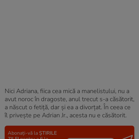
Nici Adriana, fiica cea mică a manelistului, nu a
avut noroc în dragoste, anul trecut s-a căsătorit,
a născut o fetiță, dar și ea a divorțat. În ceea ce
îl privește pe Adrian Jr., acesta nu e căsătorit.
Abonați-vă la
ȘTIRILE
ZILEI
pentru a fi la