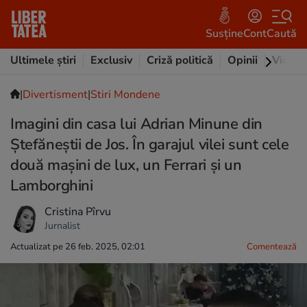
Susține
Cont
Caută
Ultimele știri
Exclusiv
Criză politică
Opinii
Video
|
Divertisment
|
Stiri Mondene
Imagini din casa lui Adrian Minune din
Ștefăneștii de Jos. În garajul vilei sunt cele
două mașini de lux, un Ferrari și un
Lamborghini
Cristina Pîrvu
Jurnalist
Actualizat pe 26 feb. 2025, 02:01
Comentează