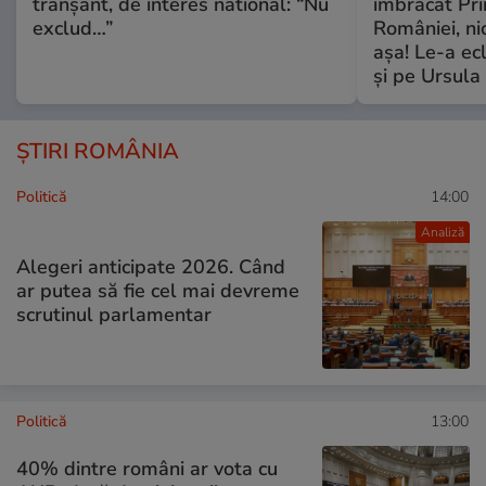
tranșant, de interes national: “Nu
îmbrăcat Pr
exclud…”
României, ni
așa! Le-a ec
și pe Ursula
ȘTIRI ROMÂNIA
Politică
14:00
Analiză
Alegeri anticipate 2026. Când
ar putea să fie cel mai devreme
scrutinul parlamentar
Politică
13:00
40% dintre români ar vota cu