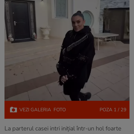
VEZI
GALERIA
FOTO
POZA
1 / 29
La parterul casei intri inițial într-un hol foarte