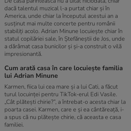
De casa părintească nu a uitat niciodată, chiar
dacă talentul muzical l-a purtat chiar și în
America, unde chiar la începutul acestui an a
susținut mai multe concerte pentru românii
stabiliți acolo. Adrian Minune locuiește chiar în
statul copilăriei sale, în Ștefăneștii de Jos, unde
a dărâmat casa bunicilor și și-a construit o vilă
impresionantă.
Cum arată casa în care locuiește familia
lui Adrian Minune
Karmen, fiica lui cea mare și a lui Cati, a făcut
turul locuinței pentru TikTok-erul Edi Vasile.
„Cât plătești chirie?”, a întrebat-o acesta chiar la
poarta casei. Karmen, care e și ea cântăreață, i-
a spus că nu plătește chirie, că aceasta e casa
familiei.