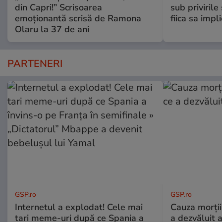
din Capri!” Scrisoarea
sub privirile
emoționantă scrisă de Ramona
fiica sa impl
Olaru la 37 de ani
PARTENERI
GSP.ro
GSP.ro
Internetul a explodat! Cele mai
Cauza morții
tari meme-uri după ce Spania a
a dezvăluit 