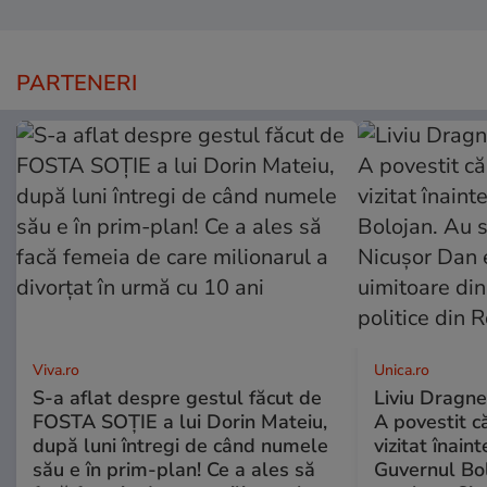
PARTENERI
Viva.ro
Unica.ro
S-a aflat despre gestul făcut de
Liviu Dragne
FOSTA SOȚIE a lui Dorin Mateiu,
A povestit c
după luni întregi de când numele
vizitat înain
său e în prim-plan! Ce a ales să
Guvernul Bol