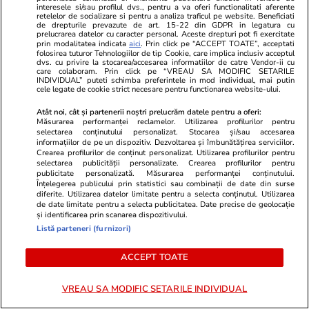
interesele si/sau profilul dvs., pentru a va oferi functionalitati aferente
Alegeri anticipate 2026. Când
retelelor de socializare si pentru a analiza traficul pe website. Beneficiati
de drepturile prevazute de art. 15-22 din GDPR in legatura cu
ar putea să fie cel mai devreme
prelucrarea datelor cu caracter personal. Aceste drepturi pot fi exercitate
prin modalitatea indicata
aici
. Prin click pe “ACCEPT TOATE”, acceptati
scrutinul parlamentar
folosirea tuturor Tehnologiilor de tip Cookie, care implica inclusiv acceptul
dvs. cu privire la stocarea/accesarea informatiilor de catre Vendor-ii cu
care colaboram. Prin click pe “VREAU SA MODIFIC SETARILE
INDIVIDUAL” puteti schimba preferintele in mod individual, mai putin
cele legate de cookie strict necesare pentru functionarea website-ului.
Atât noi, cât și partenerii noștri prelucrăm datele pentru a oferi:
Politică
13:00
Măsurarea performanței reclamelor. Utilizarea profilurilor pentru
selectarea conținutului personalizat. Stocarea și/sau accesarea
informațiilor de pe un dispozitiv. Dezvoltarea și îmbunătățirea serviciilor.
40% dintre români ar vota cu
Crearea profilurilor de conținut personalizat. Utilizarea profilurilor pentru
AUR, dacă duminica viitoare ar
selectarea publicității personalizate. Crearea profilurilor pentru
fi alegeri parlamentare. Cât au
publicitate personalizată. Măsurarea performanței conținutului.
Înțelegerea publicului prin statistici sau combinații de date din surse
obținut PSD, PNL și USR într-un
diferite. Utilizarea datelor limitate pentru a selecta conținutul. Utilizarea
nou sondaj IRES
de date limitate pentru a selecta publicitatea. Date precise de geolocație
și identificarea prin scanarea dispozitivului.
Listă parteneri (furnizori)
ACCEPT TOATE
PARTENERI
VREAU SA MODIFIC SETARILE INDIVIDUAL