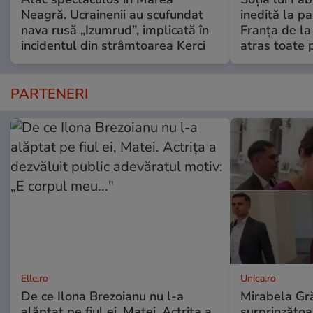
Neagră. Ucrainenii au scufundat
inedită la pa
nava rusă „Izumrud”, implicată în
Franța de l
incidentul din strâmtoarea Kerci
atras toate p
PARTENERI
Elle.ro
Unica.ro
De ce Ilona Brezoianu nu l-a
Mirabela Gră
alăptat pe fiul ei, Matei. Actrița a
surprinzătoar