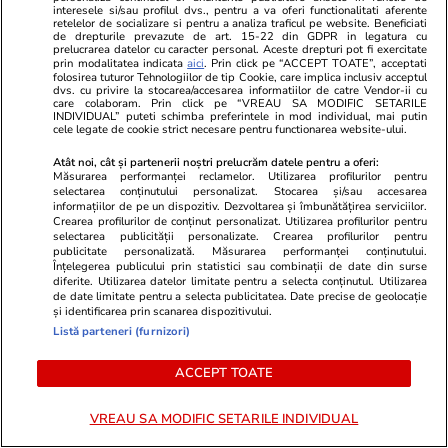
2027. Școlile vor putea selecta elevii printr-un
interesele si/sau profilul dvs., pentru a va oferi functionalitati aferente
retelelor de socializare si pentru a analiza traficul pe website. Beneficiati
examen suplimentar. Sorin Ion: „Va fi pentru ei
de drepturile prevazute de art. 15-22 din GDPR in legatura cu
prelucrarea datelor cu caracter personal. Aceste drepturi pot fi exercitate
o șansă în plus. De ce să depindă viitorul lor
prin modalitatea indicata
aici
. Prin click pe “ACCEPT TOATE”, acceptati
folosirea tuturor Tehnologiilor de tip Cookie, care implica inclusiv acceptul
doar de două examene?”
dvs. cu privire la stocarea/accesarea informatiilor de catre Vendor-ii cu
care colaboram. Prin click pe “VREAU SA MODIFIC SETARILE
INDIVIDUAL” puteti schimba preferintele in mod individual, mai putin
cele legate de cookie strict necesare pentru functionarea website-ului.
Politică
21 iul.
Atât noi, cât și partenerii noștri prelucrăm datele pentru a oferi:
Măsurarea performanței reclamelor. Utilizarea profilurilor pentru
Judecătorii și procurorii, arși la buzunar pe
selectarea conținutului personalizat. Stocarea și/sau accesarea
informațiilor de pe un dispozitiv. Dezvoltarea și îmbunătățirea serviciilor.
noua lege a salarizării. Diminuare de până la
Crearea profilurilor de conținut personalizat. Utilizarea profilurilor pentru
selectarea publicității personalizate. Crearea profilurilor pentru
15.000 de lei
publicitate personalizată. Măsurarea performanței conținutului.
Înțelegerea publicului prin statistici sau combinații de date din surse
diferite. Utilizarea datelor limitate pentru a selecta conținutul. Utilizarea
de date limitate pentru a selecta publicitatea. Date precise de geolocație
Știri România
21 iul.
și identificarea prin scanarea dispozitivului.
Curtea de Apel București a suspendat
Listă parteneri (furnizori)
procedura noii legi a salarizării, pusă în
ACCEPT TOATE
transparență de Ministerul Muncii. Dragoș
Pîslaru: „Nu produce vreun efect”
VREAU SA MODIFIC SETARILE INDIVIDUAL