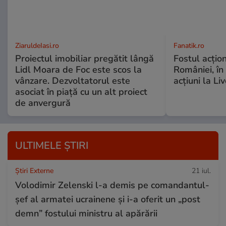
ZiaruldeIasi.ro
Fanatik.ro
Proiectul imobiliar pregătit lângă
Fostul acțio
Lidl Moara de Foc este scos la
României, în
vânzare. Dezvoltatorul este
acțiuni la Li
asociat în piață cu un alt proiect
de anvergură
ULTIMELE ȘTIRI
Știri Externe
21 iul.
Volodimir Zelenski l-a demis pe comandantul-
șef al armatei ucrainene și i-a oferit un „post
demn” fostului ministru al apărării