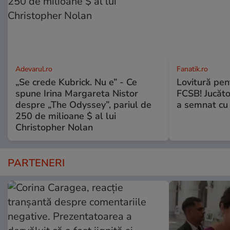
Adevarul.ro
Fanatik.ro
„Se crede Kubrick. Nu e” - Ce
Lovitură pent
spune Irina Margareta Nistor
FCSB! Jucăto
despre „The Odyssey”, pariul de
a semnat cu 
250 de milioane $ al lui
Christopher Nolan
PARTENERI