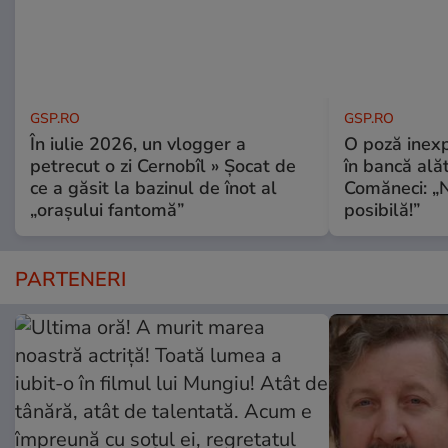
GSP.RO
GSP.RO
În iulie 2026, un vlogger a
O poză inexp
petrecut o zi Cernobîl » Șocat de
în bancă ală
ce a găsit la bazinul de înot al
Comăneci: „N
„orașului fantomă”
posibilă!”
PARTENERI