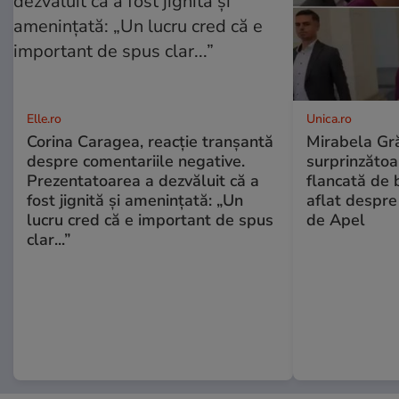
Elle.ro
Unica.ro
Corina Caragea, reacție tranșantă
Mirabela Gră
despre comentariile negative.
surprinzătoar
Prezentatoarea a dezvăluit că a
flancată de 
fost jignită și amenințată: „Un
aflat despre
lucru cred că e important de spus
de Apel
clar...”