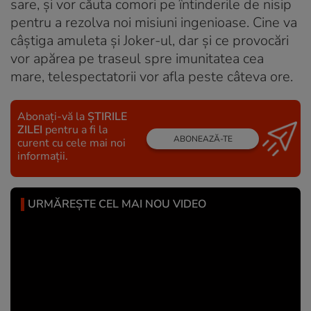
sare, și vor căuta comori pe întinderile de nisip
pentru a rezolva noi misiuni ingenioase. Cine va
câștiga amuleta și Joker-ul, dar și ce provocări
vor apărea pe traseul spre imunitatea cea
mare, telespectatorii vor afla peste câteva ore.
Abonați-vă la
ȘTIRILE
ZILEI
pentru a fi la
ABONEAZĂ-TE
curent cu cele mai noi
informații.
URMĂREȘTE CEL MAI NOU VIDEO