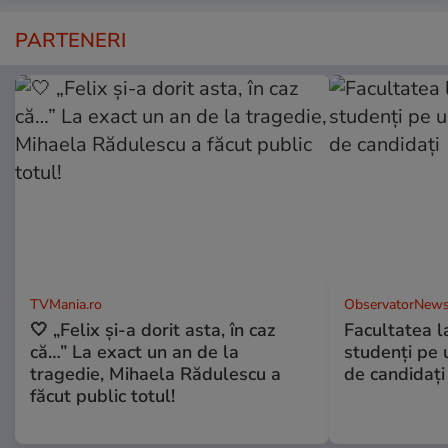
PARTENERI
TVMania.ro
ObservatorNews
🤍 „Felix și-a dorit asta, în caz
Facultatea l
că…” La exact un an de la
studenţi pe 
tragedie, Mihaela Rădulescu a
de candidaţi
făcut public totul!