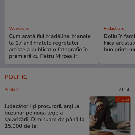
Wowbiz.ro
Redactia.ro
Cum arată fiul Mădălinei Manole
Doliu în fami
la 17 ani! Fratele regretatei
Fiica artistu
artiste a publicat o fotografie în
bun printr-u
premieră cu Petru Mircea Jr.
POLITIC
Politică
21 iul.
Analiză
Judecătorii și procurorii, arși la
buzunar pe noua lege a
salarizării. Diminuare de până la
15.000 de lei