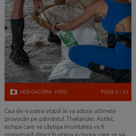
VEZI
GALERIA
FOTO
POZA
1 / 12
Cea de-a patra etapă le va aduce ultimele
provocări pe pământul Thailandei. Astfel,
echipa care va câștiga imunitatea va fi
propulsată direct în etapa a cincea, care se va