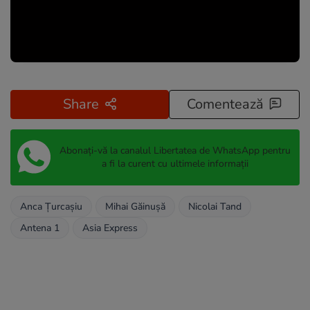
Share
Comentează
Abonați-vă la canalul Libertatea de WhatsApp pentru
a fi la curent cu ultimele informații
Anca Țurcașiu
Mihai Găinuşă
Nicolai Tand
Antena 1
Asia Express