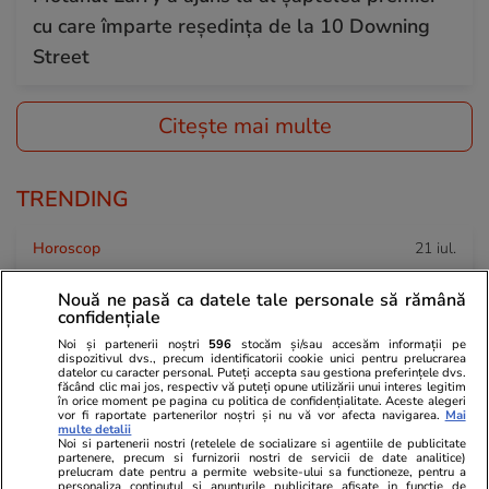
cu care împarte reședința de la 10 Downing
Street
Citește mai multe
TRENDING
Horoscop
21 iul.
Horoscop 22 iulie 2026. Berbecii au ceva
Nouă ne pasă ca datele tale personale să rămână
important de învățat din excesele acestei zile,
confidențiale
în special cele pe care le fac față de cei din
Noi și partenerii noștri
596
stocăm și/sau accesăm informații pe
dispozitivul dvs., precum identificatorii cookie unici pentru prelucrarea
familie
datelor cu caracter personal. Puteți accepta sau gestiona preferințele dvs.
făcând clic mai jos, respectiv vă puteți opune utilizării unui interes legitim
în orice moment pe pagina cu politica de confidențialitate. Aceste alegeri
vor fi raportate partenerilor noștri și nu vă vor afecta navigarea.
Mai
multe detalii
Educație
21 iul.
Noi si partenerii nostri (retelele de socializare si agentiile de publicitate
partenere, precum si furnizorii nostri de servicii de date analitice)
Admiterea la liceu, schimbare majoră din
prelucram date pentru a permite website-ului sa functioneze, pentru a
personaliza continutul si anunturile publicitare afisate in functie de