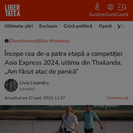
Susține
Cont
Caută
Ultimele știri
Exclusiv
Criză politică
Opinii
Video
|
Divertisment
|
Stiri Mondene
Începe cea de-a patra etapă a competiției
Asia Express 2024, ultima din Thailanda.
„Am făcut atac de panică”
Livia Lixandru
Jurnalist
Actualizat pe 22 sept. 2024, 11:27
Comentează