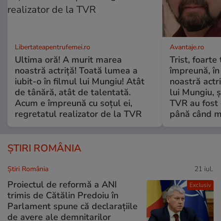
Libertateapentrufemei.ro
Avantaje.ro
Ultima oră! A murit marea
Trist, foarte
noastră actriță! Toată lumea a
împreună, în
iubit-o în filmul lui Mungiu! Atât
noastră actri
de tânără, atât de talentată.
lui Mungiu, ș
Acum e împreună cu soțul ei,
TVR au fost 
regretatul realizator de la TVR
până când mo
ȘTIRI ROMÂNIA
Știri România
21 iul.
Proiectul de reformă a ANI
Exclusiv
trimis de Cătălin Predoiu în
Parlament spune că declarațiile
de avere ale demnitarilor