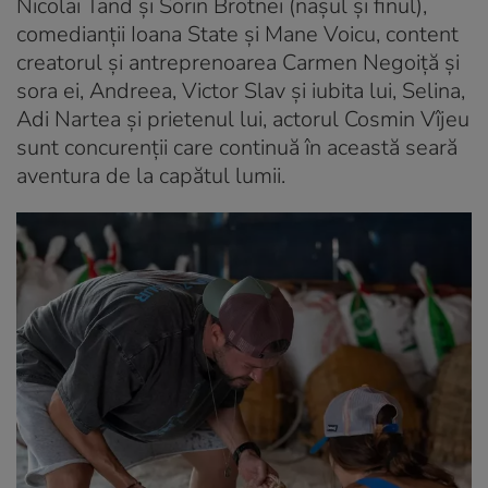
Nicolai Tand și Sorin Brotnei (nașul și finul),
comedianții Ioana State și Mane Voicu, content
creatorul și antreprenoarea Carmen Negoiță și
sora ei, Andreea, Victor Slav și iubita lui, Selina,
Adi Nartea și prietenul lui, actorul Cosmin Vîjeu
sunt concurenții care continuă în această seară
aventura de la capătul lumii.