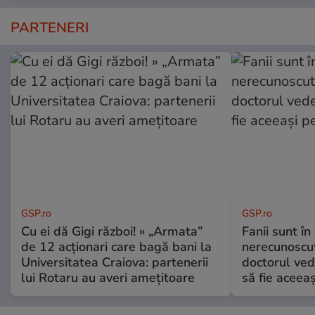
PARTENERI
GSP.ro
GSP.ro
Cu ei dă Gigi război! » „Armata”
Fanii sunt în 
de 12 acționari care bagă bani la
nerecunoscut
Universitatea Craiova: partenerii
doctorul ved
lui Rotaru au averi amețitoare
să fie aceea