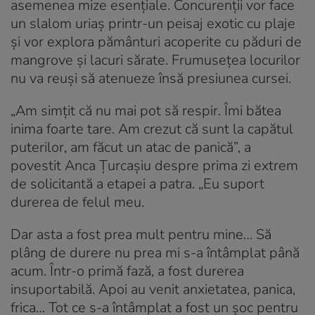
asemenea mize esențiale. Concurenții vor face
un slalom uriaș printr-un peisaj exotic cu plaje
și vor explora pământuri acoperite cu păduri de
mangrove și lacuri sărate. Frumusețea locurilor
nu va reuși să atenueze însă presiunea cursei.
„Am simțit că nu mai pot să respir. Îmi bătea
inima foarte tare. Am crezut că sunt la capătul
puterilor, am făcut un atac de panică”, a
povestit Anca Țurcașiu despre prima zi extrem
de solicitantă a etapei a patra. „Eu suport
durerea de felul meu.
Dar asta a fost prea mult pentru mine… Să
plâng de durere nu prea mi s-a întâmplat până
acum. Într-o primă fază, a fost durerea
insuportabilă. Apoi au venit anxietatea, panica,
frica… Tot ce s-a întâmplat a fost un șoc pentru