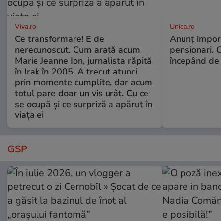
Viva.ro
Unica.ro
Ce transformare! E de
Anunț impor
nerecunoscut. Cum arată acum
pensionari. 
Marie Jeanne Ion, jurnalista răpită
începând de 
în Irak în 2005. A trecut atunci
prin momente cumplite, dar acum
totul pare doar un vis urât. Cu ce
se ocupă și ce surpriză a apărut în
viața ei
GSP