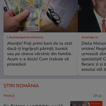
Libertateapentrufemei.ro
Avantaje.ro
Atenție! Poți primi bani de la stat
Dieta Melan
dacă-ți îngrijești părinții, bunicii
oricine! Regi
sau pe cineva vârstnic din familie.
urmează zilni
Acum s-a decis! Cum trebuie să
specialiști! 
procedezi
fiecare zi și 
acestui stil 
ȘTIRI ROMÂNIA
Politică
28 iul.
Exclusiv
Ilie Bolojan a vorbit într-o sală