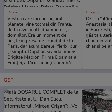
Viva.ro
Unica.ro
Vestea care face înconjurul
Ce s-a întâm
planetei vine tocmai din Franța,
Anastasia, t
de la nivel înalt, doamnelor și
în București,
domnilor. Era un moment de
găsită ulter
liniște în presa de scandal de la
clipe din via
Paris, dar acum ziarele ”fierb” pur
chiar și pe a
și simplu. După un scandal imens,
Brigitte Macron, Prima Doamnă a
Franței, a făcut anunțul bombă
GSP