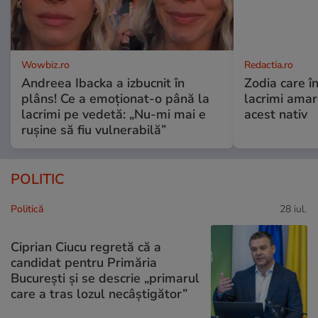
Wowbiz.ro
Redactia.ro
Andreea Ibacka a izbucnit în
Zodia care în
plâns! Ce a emoționat-o până la
lacrimi ama
lacrimi pe vedetă: „Nu-mi mai e
acest nativ
rușine să fiu vulnerabilă”
POLITIC
Politică
28 iul.
Ciprian Ciucu regretă că a
candidat pentru Primăria
București și se descrie „primarul
care a tras lozul necâștigător”