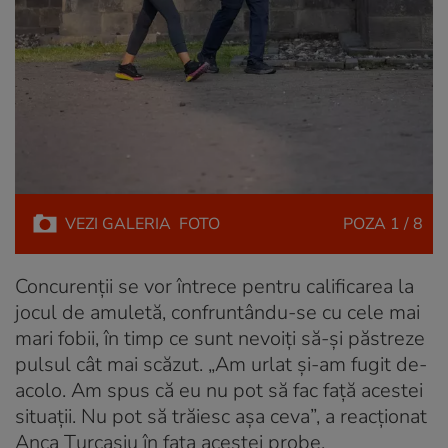
VEZI
GALERIA
FOTO
POZA
1 / 8
Concurenții se vor întrece pentru calificarea la
jocul de amuletă, confruntându-se cu cele mai
mari fobii, în timp ce sunt nevoiți să-și păstreze
pulsul cât mai scăzut. „Am urlat și-am fugit de-
acolo. Am spus că eu nu pot să fac față acestei
situații. Nu pot să trăiesc așa ceva”, a reacționat
Anca Țurcașiu în fața acestei probe.