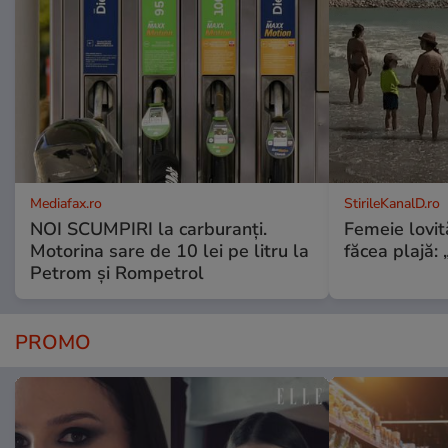
Mediafax.ro
StirileKanalD.ro
NOI SCUMPIRI la carburanți.
Femeie lovit
Motorina sare de 10 lei pe litru la
făcea plajă: „
Petrom și Rompetrol
PROMO