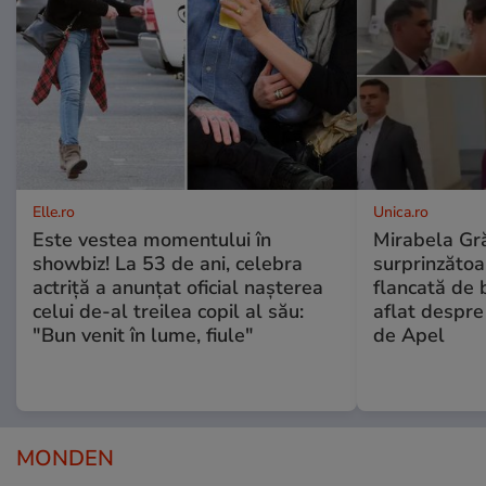
Elle.ro
Unica.ro
Este vestea momentului în
Mirabela Gră
showbiz! La 53 de ani, celebra
surprinzătoar
actriță a anunțat oficial nașterea
flancată de 
celui de-al treilea copil al său:
aflat despre
"Bun venit în lume, fiule"
de Apel
MONDEN