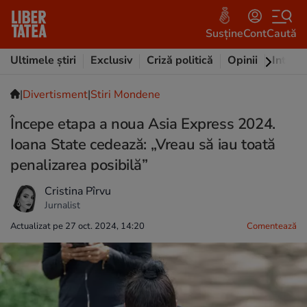
Susține
Cont
Caută
Ultimele știri
Exclusiv
Criză politică
Opinii
Intervi
|
Divertisment
|
Stiri Mondene
Începe etapa a noua Asia Express 2024.
Ioana State cedează: „Vreau să iau toată
penalizarea posibilă”
Cristina Pîrvu
Jurnalist
Actualizat pe 27 oct. 2024, 14:20
Comentează