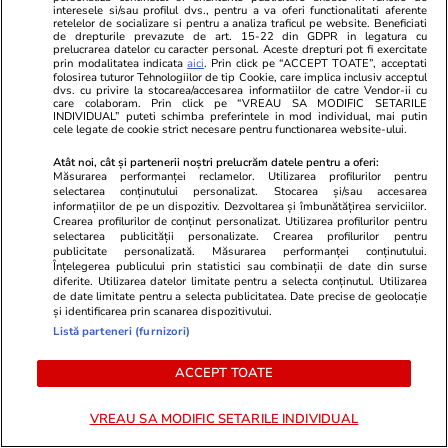
interesele si/sau profilul dvs., pentru a va oferi functionalitati aferente
alte locuri, în speranţa că i se va face cuiva
retelelor de socializare si pentru a analiza traficul pe website. Beneficiati
de drepturile prevazute de art. 15-22 din GDPR in legatura cu
milă de el”, povestea Paşca despre un bolnav
prelucrarea datelor cu caracter personal. Aceste drepturi pot fi exercitate
prin modalitatea indicata
aici
. Prin click pe “ACCEPT TOATE”, acceptati
psihic
folosirea tuturor Tehnologiilor de tip Cookie, care implica inclusiv acceptul
dvs. cu privire la stocarea/accesarea informatiilor de catre Vendor-ii cu
care colaboram. Prin click pe “VREAU SA MODIFIC SETARILE
INDIVIDUAL” puteti schimba preferintele in mod individual, mai putin
cele legate de cookie strict necesare pentru functionarea website-ului.
Știri Externe
06:40
Atât noi, cât și partenerii noștri prelucrăm datele pentru a oferi:
Povestea unei sinucideri asistate: „Tata mi-a
Măsurarea performanței reclamelor. Utilizarea profilurilor pentru
selectarea conținutului personalizat. Stocarea și/sau accesarea
zis așa: «Nu vă pot lăsa să mă schimbați de
informațiilor de pe un dispozitiv. Dezvoltarea și îmbunătățirea serviciilor.
scutece și să vedeți cum mă sufoc. Vreau să
Crearea profilurilor de conținut personalizat. Utilizarea profilurilor pentru
selectarea publicității personalizate. Crearea profilurilor pentru
plec ca un bărbat». Am plătit 10.000 de euro
publicitate personalizată. Măsurarea performanței conținutului.
Înțelegerea publicului prin statistici sau combinații de date din surse
și urna ne-a venit prin poștă”
diferite. Utilizarea datelor limitate pentru a selecta conținutul. Utilizarea
de date limitate pentru a selecta publicitatea. Date precise de geolocație
și identificarea prin scanarea dispozitivului.
Listă parteneri (furnizori)
Știri Externe
06:21
SUA anunță că au interceptat un atac surpriză
ACCEPT TOATE
al Iranului. Lovituri comune ale americanilor cu
VREAU SA MODIFIC SETARILE INDIVIDUAL
Arabia Saudită în Irak, iar războiul din Orientul