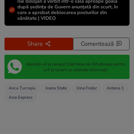
Ilie Bolojan a vorbit într-o sală aproape goală
după ședința de Guvern anunțată din scurt, în
care a aprobat deblocarea posturilor din
sănătate | VIDEO
Share
Comentează
Abonați-vă la canalul Libertatea de WhatsApp pentru
a fi la curent cu ultimele informații
Anca Țurcașiu
Ioana State
Irina Fodor
Antena 1
Asia Express