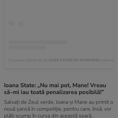
O postare distribuită de 𝗔𝗦𝗜𝗔 𝗘𝗫𝗣𝗥𝗘𝗦𝗦 𝗥𝗢𝗠𝗔𝗡𝗜𝗔 (@ame
Ioana State: „Nu mai pot, Mane! Vreau
să-mi iau toată penalizarea posibilă!”
Salvați de Zeul verde, Ioana și Mane au primit o
nouă șansă în competiție, pentru care, însă, vor
plăti scump în cursa din această seară.