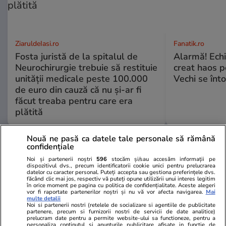
ZiaruldeIasi.ro
Fanatik.ro
Fosta juristă de la spitalul de
Alarmă! Echip
Neurochirurgie trebuie să restituie
creat haos p
unității medicale peste 100.000
Vechi se înt
de euro din cauză că nu și-ar fi
făcut treaba pentru care era
plătită
Nouă ne pasă ca datele tale personale să rămână
confidențiale
ULTIMELE ȘTIRI
Noi și partenerii noștri
596
stocăm și/sau accesăm informații pe
dispozitivul dvs., precum identificatorii cookie unici pentru prelucrarea
datelor cu caracter personal. Puteți accepta sau gestiona preferințele dvs.
făcând clic mai jos, respectiv vă puteți opune utilizării unui interes legitim
Știri România
07:00
în orice moment pe pagina cu politica de confidențialitate. Aceste alegeri
vor fi raportate partenerilor noștri și nu vă vor afecta navigarea.
Mai
Viorel Paşca gonea oamenii din azile, ca să
multe detalii
Noi si partenerii nostri (retelele de socializare si agentiile de publicitate
elibereze paturile. „L-am dus până în satul lui,
partenere, precum si furnizorii nostri de servicii de date analitice)
prelucram date pentru a permite website-ului sa functioneze, pentru a
l-am dus la Salonta, apoi la Oradea şi în multe
personaliza continutul si anunturile publicitare afisate in functie de