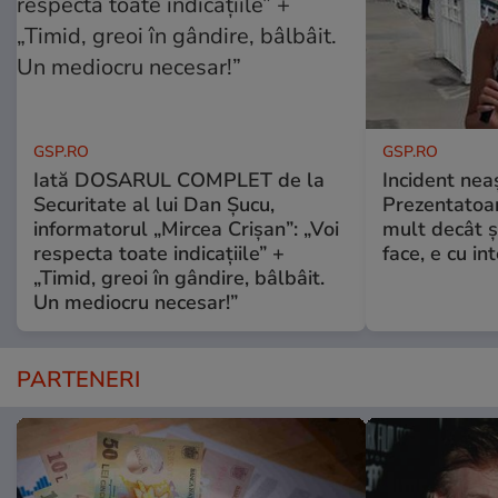
GSP.RO
GSP.RO
Iată DOSARUL COMPLET de la
Incident neaș
Securitate al lui Dan Șucu,
Prezentatoa
informatorul „Mircea Crișan”: „Voi
mult decât și
respecta toate indicațiile” +
face, e cu int
„Timid, greoi în gândire, bâlbâit.
Un mediocru necesar!”
PARTENERI