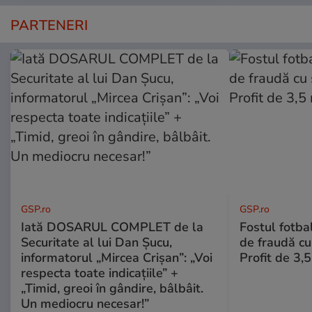
PARTENERI
GSP.ro
GSP.ro
Iată DOSARUL COMPLET de la
Fostul fotba
Securitate al lui Dan Șucu,
de fraudă cu 
informatorul „Mircea Crișan”: „Voi
Profit de 3,
respecta toate indicațiile” +
„Timid, greoi în gândire, bâlbâit.
Un mediocru necesar!”