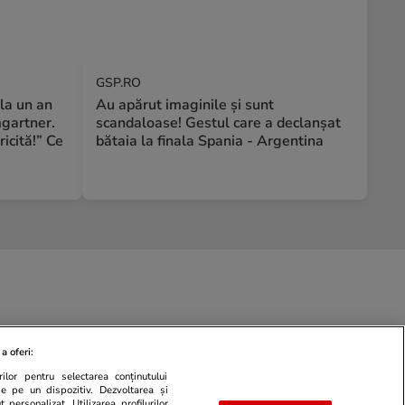
GSP.RO
la un an
Au apărut imaginile și sunt
mgartner.
scandaloase! Gestul care a declanșat
ricită!” Ce
bătaia la finala Spania - Argentina
a oferi:
ilor pentru selectarea conținutului
de pe un dispozitiv. Dezvoltarea și
 personalizat. Utilizarea profilurilor