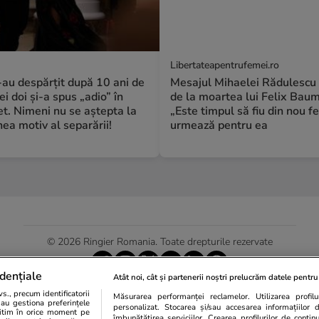
Libertateapentrufemei.ro
S-au despărțit după 10 ani de
Mesajul Mihaelei Rădulescu 
ei doi și-a spus „adio” în
de la moartea lui Felix Bau
t. Nimeni nu se aștepta la
„Este timpul să fiu din nou fe
a motiv al separării!
urmează pentru ea
© 2026 Ringier Romania. Toate drepturile rezervate
dențiale
Atât noi, cât și partenerii noștri prelucrăm datele pentru 
., precum identificatorii
Măsurarea performanței reclamelor. Utilizarea profilur
Actualizare preferințe cookies
sau gestiona preferințele
personalizat. Stocarea și/sau accesarea informațiilor 
egitim în orice moment pe
îmbunătățirea serviciilor. Crearea profilurilor de conținut