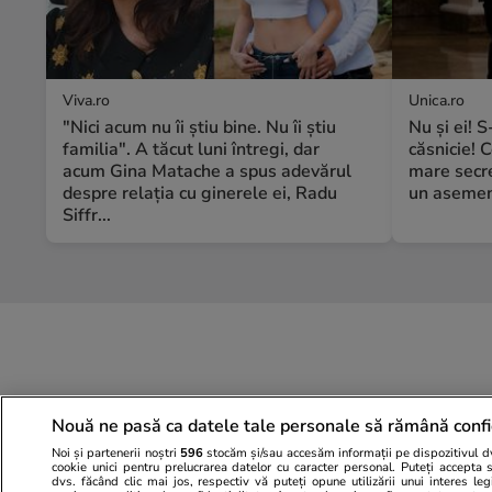
Viva.ro
Unica.ro
"Nici acum nu îi știu bine. Nu îi știu
Nu și ei! 
familia". A tăcut luni întregi, dar
căsnicie! C
acum Gina Matache a spus adevărul
mare secre
despre relația cu ginerele ei, Radu
un asemene
Siffr...
Nouă ne pasă ca datele tale personale să rămână confi
Noi și partenerii noștri
596
stocăm și/sau accesăm informații pe dispozitivul dvs
cookie unici pentru prelucrarea datelor cu caracter personal. Puteți accepta 
dvs. făcând clic mai jos, respectiv vă puteți opune utilizării unui interes l