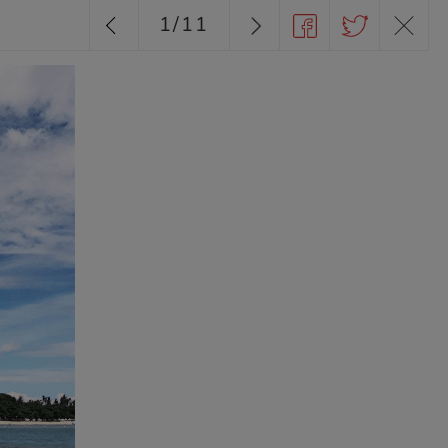
1
/
11