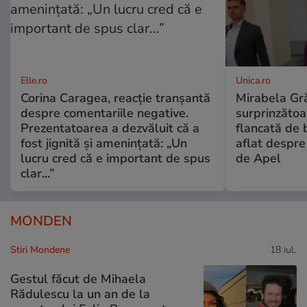
Elle.ro
Unica.ro
Corina Caragea, reacție tranșantă
Mirabela Gră
despre comentariile negative.
surprinzătoar
Prezentatoarea a dezvăluit că a
flancată de 
fost jignită și amenințată: „Un
aflat despre
lucru cred că e important de spus
de Apel
clar...”
MONDEN
Stiri Mondene
18 iul.
Gestul făcut de Mihaela
Rădulescu la un an de la