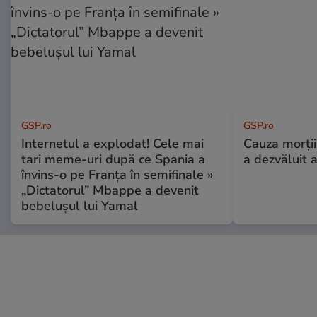
GSP.ro
GSP.ro
Internetul a explodat! Cele mai
Cauza morții
tari meme-uri după ce Spania a
a dezvăluit 
învins-o pe Franța în semifinale »
„Dictatorul” Mbappe a devenit
bebelușul lui Yamal