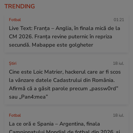
TRENDING
Fotbal
01:21
Live Text: Franța – Anglia, în finala mică de la
CM 2026. Franța revine puternic în repriza
secundă. Mabappe este golgheter
Ştiri
18 iul.
Cine este Loic Matrier, hackerul care ar fi scos
la vânzare datele Cadastrului din România.
Afirmă că a găsit parole precum „passw0rd”
sau „Pan4:mea”
Fotbal
18 iul.
La ce oră e Spania – Argentina, finala
Campionatului Mondial de fotbal din 2026, și