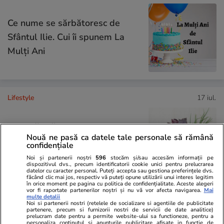
Ce nume se sărbătoresc de
Sfântul Ilie. Cui îi spunem La
Mulți Ani
Lifestyle
17 iul.
Cum păstrăm verdețurile
Nouă ne pasă ca datele tale personale să rămână
proaspete ca să reziste o
confidențiale
săptămână
Noi și partenerii noștri
596
stocăm și/sau accesăm informații pe
dispozitivul dvs., precum identificatorii cookie unici pentru prelucrarea
datelor cu caracter personal. Puteți accepta sau gestiona preferințele dvs.
făcând clic mai jos, respectiv vă puteți opune utilizării unui interes legitim
în orice moment pe pagina cu politica de confidențialitate. Aceste alegeri
vor fi raportate partenerilor noștri și nu vă vor afecta navigarea.
Mai
multe detalii
Știri România
17 iul.
Noi si partenerii nostri (retelele de socializare si agentiile de publicitate
partenere, precum si furnizorii nostri de servicii de date analitice)
prelucram date pentru a permite website-ului sa functioneze, pentru a
personaliza continutul si anunturile publicitare afisate in functie de