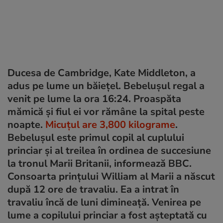
Ducesa de Cambridge, Kate Middleton, a
adus pe lume un băieţel. Bebeluşul regal a
venit pe lume la ora 16:24. Proaspăta
mămică şi fiul ei vor rămâne la spital peste
noapte.
Micuţul are 3,800 kilograme
.
Bebeluşul este primul copil al cuplului
princiar şi al treilea în ordinea de succesiune
la tronul Marii Britanii, informează BBC.
Consoarta prinţului William al Marii a născut
după 12 ore de travaliu. Ea a intrat în
travaliu încă de luni dimineaţă. Venirea pe
lume a copilului princiar a fost aşteptată cu