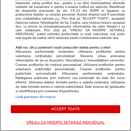
Sfântul Ilie – tradiții, obiceiuri și
interesele si/sau profilul dvs., pentru a va oferi functionalitati aferente
retelelor de socializare si pentru a analiza traficul pe website. Beneficiati
de drepturile prevazute de art. 15-22 din GDPR in legatura cu
superstiții. Ce să nu faci de
prelucrarea datelor cu caracter personal. Aceste drepturi pot fi exercitate
prin modalitatea indicata
aici
. Prin click pe “ACCEPT TOATE”, acceptati
Sfântul Ilie
folosirea tuturor Tehnologiilor de tip Cookie, care implica inclusiv acceptul
dvs. cu privire la stocarea/accesarea informatiilor de catre Vendor-ii cu
care colaboram. Prin click pe “VREAU SA MODIFIC SETARILE
INDIVIDUAL” puteti schimba preferintele in mod individual, mai putin
cele legate de cookie strict necesare pentru functionarea website-ului.
Știri România
18 iul.
Atât noi, cât și partenerii noștri prelucrăm datele pentru a oferi:
Măsurarea performanței reclamelor. Utilizarea profilurilor pentru
Cum se fabrică o bere
selectarea conținutului personalizat. Stocarea și/sau accesarea
informațiilor de pe un dispozitiv. Dezvoltarea și îmbunătățirea serviciilor.
artizanală veritabilă: „Sunt
Crearea profilurilor de conținut personalizat. Utilizarea profilurilor pentru
selectarea publicității personalizate. Crearea profilurilor pentru
folosite doar patru ingrediente”.
publicitate personalizată. Măsurarea performanței conținutului.
Înțelegerea publicului prin statistici sau combinații de date din surse
La scară industrială,
diferite. Utilizarea datelor limitate pentru a selecta conținutul. Utilizarea
de date limitate pentru a selecta publicitatea. Date precise de geolocație
fermentația este accelerată de
și identificarea prin scanarea dispozitivului.
la 4-6 săptămâni la 5-7 zile
Listă parteneri (furnizori)
ACCEPT TOATE
Știri România
18 iul.
VREAU SA MODIFIC SETARILE INDIVIDUAL
Analiză
Cele mai bune piscine pentru