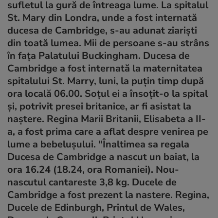
sufletul la gură de întreaga lume. La spitalul
St. Mary din Londra, unde a fost internată
ducesa de Cambridge, s-au adunat ziarişti
din toată lumea. Mii de persoane s-au strâns
în faţa Palatului Buckingham. Ducesa de
Cambridge a fost internată la maternitatea
spitalului St. Marry, luni, la puţin timp după
ora locală 06.00. Soţul ei a însoţit-o la spital
şi, potrivit presei britanice, ar fi asistat la
naştere. Regina Marii Britanii, Elisabeta a II-
a, a fost prima care a aflat despre venirea pe
lume a bebeluşului. "Înaltimea sa regala
Ducesa de Cambridge a nascut un baiat, la
ora 16.24 (18.24, ora Romaniei). Nou-
nascutul cantareste 3,8 kg. Ducele de
Cambridge a fost prezent la nastere. Regina,
Ducele de Edinburgh, Printul de Wales,