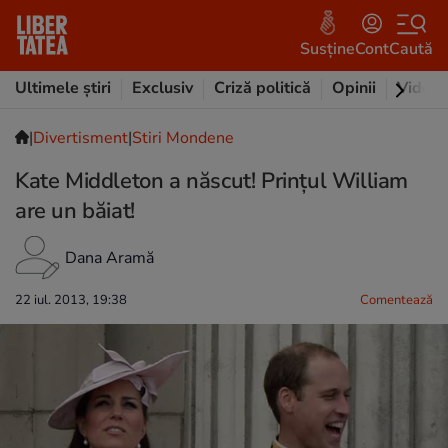
Susține
Cont
Caută
Ultimele știri
Exclusiv
Criză politică
Opinii
Video
|
Divertisment
|
Stiri Mondene
Kate Middleton a născut! Prinţul William
are un băiat!
Dana Aramă
22 iul. 2013, 19:38
Comentează