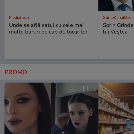
Mediafax.ro
StirileKanalD.ro
Unde se află satul cu cele mai
Sorin Grinde
multe baruri pe cap de locuritor
lui Veștea
PROMO