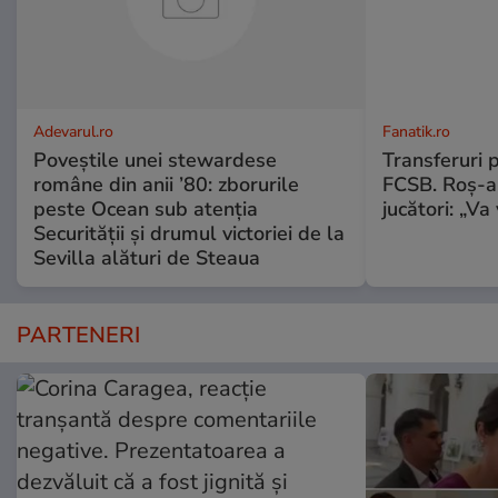
Adevarul.ro
Fanatik.ro
Poveștile unei stewardese
Transferuri 
române din anii ’80: zborurile
FCSB. Roș-al
peste Ocean sub atenția
jucători: „V
Securității și drumul victoriei de la
Sevilla alături de Steaua
PARTENERI