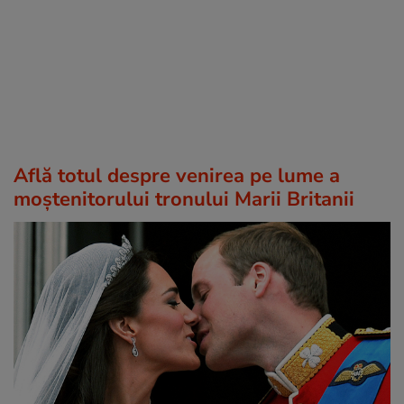
Află totul despre venirea pe lume a
moștenitorului tronului Marii Britanii