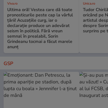
Viva.ro
Unica.ro
Ultima oră! Vestea care dă toate
Tudor Chiril
pronosticurile peste cap la vârful
oricând pe N
țării! Acuzațiile curg, iar o
artistul desp
declarație produce un adevărat
despre Sorin
seism în politică. Fără vreun
surprins pe 
semnal în prealabil, Sorin
Grindeanu tocmai a făcut marele
anunț
GSP