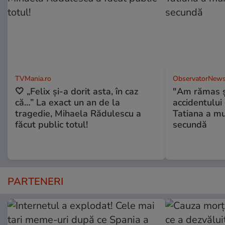
TVMania.ro
ObservatorNews
🤍 „Felix și-a dorit asta, în caz
"Am rămas şo
că…” La exact un an de la
accidentului 
tragedie, Mihaela Rădulescu a
Tatiana a mur
făcut public totul!
secundă
PARTENERI