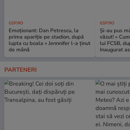
GSP.RO
GSP.RO
Emoționant: Dan Petrescu, la
Și-au pus mâ
prima apariție pe stadion, după
văzut! » Cum
lupta cu boala » Jennnifer l-a ținut
lui FCSB, du
de mână
Inaugurat as
PARTENERI