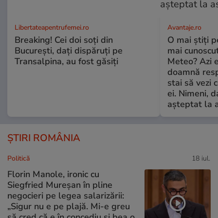
Libertateapentrufemei.ro
Avantaje.ro
Breaking! Cei doi soți din
O mai știți 
București, dați dispăruți pe
mai cunoscu
Transalpina, au fost găsiți
Meteo? Azi e
doamnă respe
stai să vezi 
ei. Nimeni, d
așteptat la 
ȘTIRI ROMÂNIA
Politică
18 iul.
Florin Manole, ironic cu
Siegfried Mureșan în pline
negocieri pe legea salarizării:
„Sigur nu e pe plajă. Mi-e greu
să cred că e în concediu și bea o