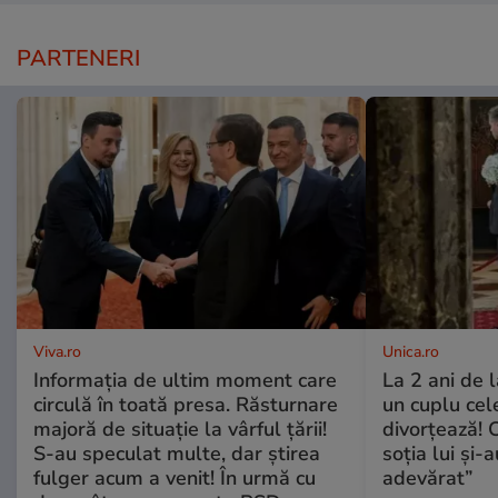
PARTENERI
Viva.ro
Unica.ro
Informația de ultim moment care
La 2 ani de 
circulă în toată presa. Răsturnare
un cuplu ce
majoră de situație la vârful țării!
divorțează! C
S-au speculat multe, dar știrea
soția lui și-
fulger acum a venit! În urmă cu
adevărat”