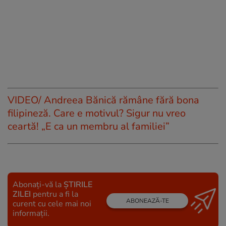
VIDEO/ Andreea Bănică rămâne fără bona
filipineză. Care e motivul? Sigur nu vreo
ceartă! „E ca un membru al familiei”
Abonați-vă la
ȘTIRILE
ZILEI
pentru a fi la
ABONEAZĂ-TE
curent cu cele mai noi
informații.