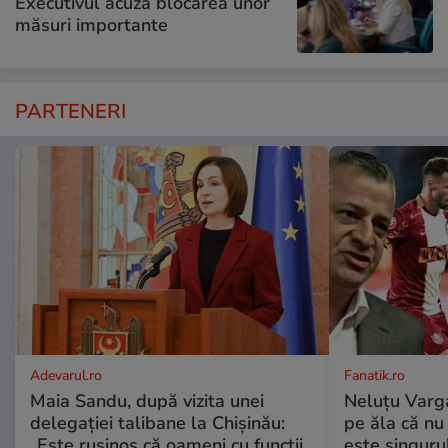
Executivul acuză blocarea unor
măsuri importante
PARTENERI
Adevarul.ro
Fanatik.ro
Maia Sandu, după vizita unei
Neluțu Varga
delegației talibane la Chișinău:
pe ăla că nu
„Este rușinos că oameni cu funcții
este singuru