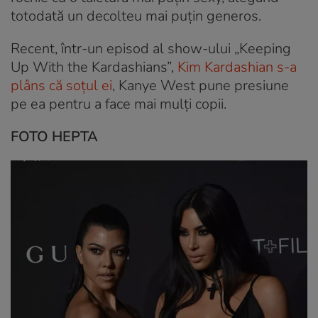
totodată un decolteu mai puțin generos.
Recent, într-un episod al show-ului „Keeping
Up With the Kardashians”,
Kim Kardashian s-a
plâns că soțul ei
, Kanye West pune presiune
pe ea pentru a face mai mulți copii.
FOTO HEPTA