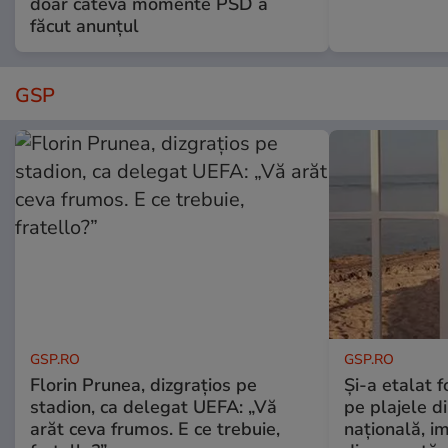
doar câteva momente PSD a
făcut anunțul
GSP
GSP.RO
GSP.RO
Florin Prunea, dizgrațios pe
Și-a etalat 
stadion, ca delegat UEFA: „Vă
pe plajele d
arăt ceva frumos. E ce trebuie,
națională, i