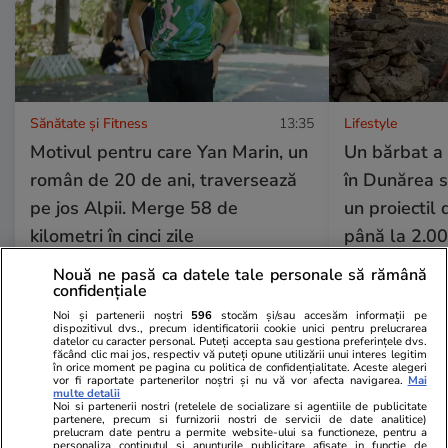
Sănătate și Fitness
13:35
Lifestyle
Motivul pentru care Yan Marin, un
Un bărbat a 
român de 20 de ani, traversează
în Dunărea s
pe jos Alpii. Merge 58 de
un proiectil
kilometri în cinci zile
până la 2.00
Nouă ne pasă ca datele tale personale să rămână
confidențiale
Lifestyle
04 aug.
Noi și partenerii noștri
596
stocăm și/sau accesăm informații pe
dispozitivul dvs., precum identificatorii cookie unici pentru prelucrarea
datelor cu caracter personal. Puteți accepta sau gestiona preferințele dvs.
făcând clic mai jos, respectiv vă puteți opune utilizării unui interes legitim
în orice moment pe pagina cu politica de confidențialitate. Aceste alegeri
vor fi raportate partenerilor noștri și nu vă vor afecta navigarea.
Mai
Cum se scrie corect: bineînțeles
multe detalii
Noi si partenerii nostri (retelele de socializare si agentiile de publicitate
sau bine înțeles
partenere, precum si furnizorii nostri de servicii de date analitice)
prelucram date pentru a permite website-ului sa functioneze, pentru a
personaliza continutul si anunturile publicitare afisate in functie de