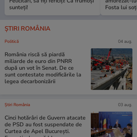
Felicitări, să fiți fericiți! Că frumoși
amorezat-lul
sunteți!
Fosta lui soț
ȘTIRI ROMÂNIA
Politică
04 aug.
România riscă să piardă
miliarde de euro din PNRR
după un vot în Senat. De ce
sunt contestate modificările la
legea decarbonizării
Știri România
03 aug.
Cinci hotărâri de Guvern atacate
de PSD au fost suspendate de
Curtea de Apel București.