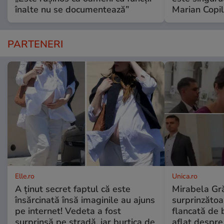
înalte nu se documentează”
Marian Copil
PARTENERI
Elle.ro
Unica.ro
A ținut secret faptul că este
Mirabela Gră
însărcinată însă imaginile au ajuns
surprinzătoar
pe internet! Vedeta a fost
flancată de 
surprinsă pe stradă, iar burtica de
aflat despre