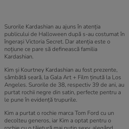
Surorile Kardashian au ajuns în atenția
publicului de Halloween după s-au costumat în
îngerași Victoria Secret. Dar atenția este o
noțiune ce pare să definească familia
Kardashian.
Kim și Kourtney Kardashian au fost prezente,
sâmbătă seară, la Gala Art + Film ținută la Los
Angeles. Surorile de 38, respectiv 39 de ani, au
purtat rochii negre din satin, perfecte pentru a
le pune în evidență trupurile.
Kim a purtat o rochie marca Tom Ford cu un
decolteu generos, iar Kim a optat pentru o
rochie cu o tăietură mai puțin sexy, alegând