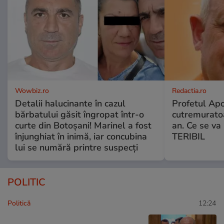
Wowbiz.ro
Redactia.ro
Detalii halucinante în cazul
Profetul Apo
bărbatului găsit îngropat într-o
cutremuratoa
curte din Botoșani! Marinel a fost
an. Ce se v
înjunghiat în inimă, iar concubina
TERIBIL
lui se numără printre suspecți
POLITIC
Politică
12:24