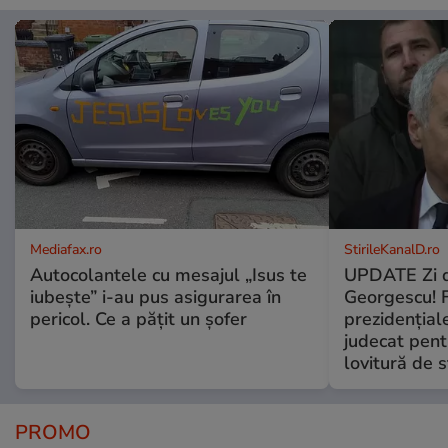
Mediafax.ro
StirileKanalD.ro
Autocolantele cu mesajul „Isus te
UPDATE Zi d
iubește” i-au pus asigurarea în
Georgescu! F
pericol. Ce a pățit un șofer
prezidențiale
judecat pent
lovitură de s
PROMO