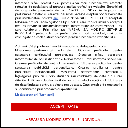
interesele si/sau profilul dvs., pentru a va oferi functionalitati aferente
retelelor de socializare si pentru a analiza traficul pe website. Beneficiati
de drepturile prevazute de art. 15-22 din GDPR in legatura cu
prelucrarea datelor cu caracter personal. Aceste drepturi pot fi exercitate
prin modalitatea indicata
aici
. Prin click pe “ACCEPT TOATE”, acceptati
Bani și Afaceri
03 aug.
folosirea tuturor Tehnologiilor de tip Cookie, care implica inclusiv acceptul
dvs. cu privire la stocarea/accesarea informatiilor de catre Vendor-ii cu
care colaboram. Prin click pe “VREAU SA MODIFIC SETARILE
INDIVIDUAL” puteti schimba preferintele in mod individual, mai putin
cele legate de cookie strict necesare pentru functionarea website-ului.
Cine poate retrage banii din
Atât noi, cât și partenerii noștri prelucrăm datele pentru a oferi:
contul unei persoane decedate
Măsurarea performanței reclamelor. Utilizarea profilurilor pentru
selectarea conținutului personalizat. Stocarea și/sau accesarea
informațiilor de pe un dispozitiv. Dezvoltarea și îmbunătățirea serviciilor.
Crearea profilurilor de conținut personalizat. Utilizarea profilurilor pentru
selectarea publicității personalizate. Crearea profilurilor pentru
publicitate personalizată. Măsurarea performanței conținutului.
Înțelegerea publicului prin statistici sau combinații de date din surse
Lifestyle
03 aug.
diferite. Utilizarea datelor limitate pentru a selecta conținutul. Utilizarea
de date limitate pentru a selecta publicitatea. Date precise de geolocație
și identificarea prin scanarea dispozitivului.
Listă parteneri (furnizori)
Ce este pământul de diatomee
ACCEPT TOATE
și cum se utilizează
VREAU SA MODIFIC SETARILE INDIVIDUAL