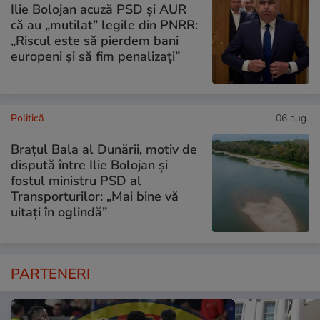
Ilie Bolojan acuză PSD și AUR
că au „mutilat” legile din PNRR:
„Riscul este să pierdem bani
europeni și să fim penalizați”
Politică
06 aug.
Brațul Bala al Dunării, motiv de
dispută între Ilie Bolojan și
fostul ministru PSD al
Transporturilor: „Mai bine vă
uitați în oglindă”
PARTENERI