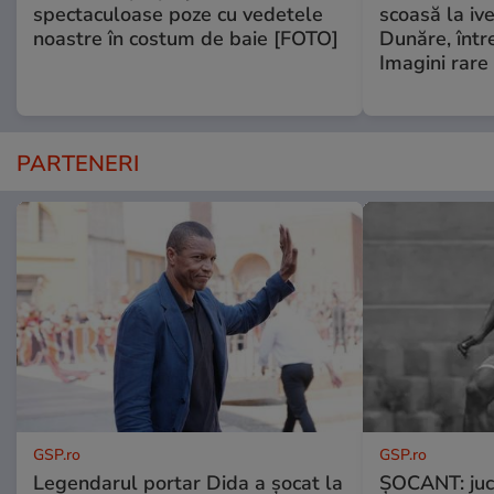
spectaculoase poze cu vedetele
scoasă la iv
noastre în costum de baie [FOTO]
Dunăre, într
Imagini rare
PARTENERI
GSP.ro
GSP.ro
Legendarul portar Dida a șocat la
ȘOCANT: jucă