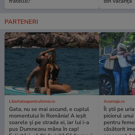
fratello?”
din vacanță
PARTENERI
Libertateapentrufemei.ro
Avantaje.ro
Gata, nu se mai ascund, e cuplul
Îl știi pe ur
momentului în România! A ieșit
piciorul unui
soarele și pe strada ei, iar lui i-a
pentru femei
pus Dumnezeu mâna în cap!
căsătorit ime