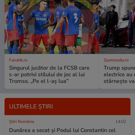
Fanatik.ro
Spotmedia.ro
Singurul jucător de la FCSB care
Trump spune 
s-ar potrivi stilului de joc al lui
electrice au 
Tromso. „Pe el l-aș lua”
stârnește val
ULTIMELE ȘTIRI
Știri România
14:02
Dunărea a secat și Podul lui Constantin cel