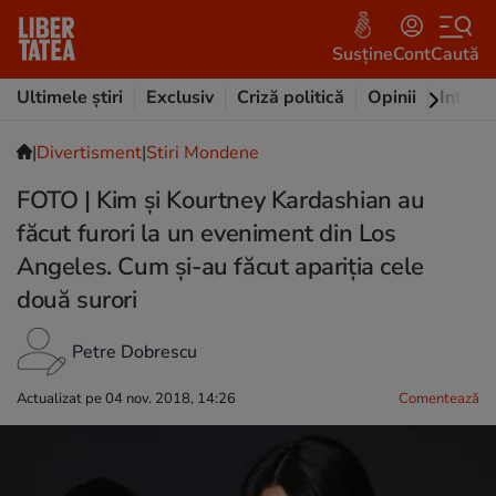
Susține
Cont
Caută
Ultimele știri
Exclusiv
Criză politică
Opinii
Intervi
|
Divertisment
|
Stiri Mondene
FOTO | Kim și Kourtney Kardashian au
făcut furori la un eveniment din Los
Angeles. Cum și-au făcut apariția cele
două surori
Petre Dobrescu
Actualizat pe 04 nov. 2018, 14:26
Comentează