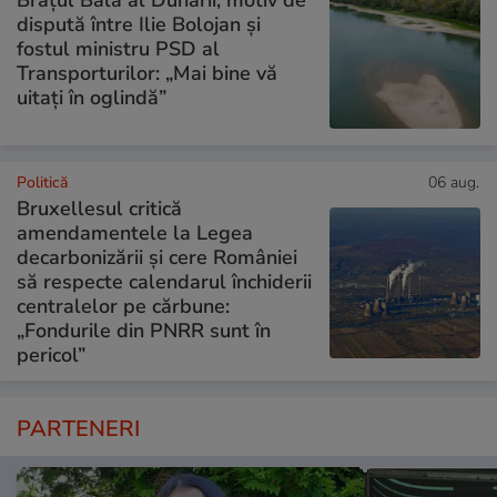
Brațul Bala al Dunării, motiv de
dispută între Ilie Bolojan și
fostul ministru PSD al
Transporturilor: „Mai bine vă
uitați în oglindă”
Politică
06 aug.
Bruxellesul critică
amendamentele la Legea
decarbonizării și cere României
să respecte calendarul închiderii
centralelor pe cărbune:
„Fondurile din PNRR sunt în
pericol”
PARTENERI