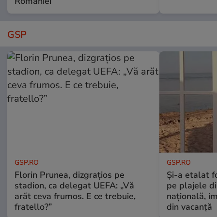
României
GSP
GSP.RO
GSP.RO
Florin Prunea, dizgrațios pe
Și-a etalat 
stadion, ca delegat UEFA: „Vă
pe plajele d
arăt ceva frumos. E ce trebuie,
națională, i
fratello?”
din vacanță