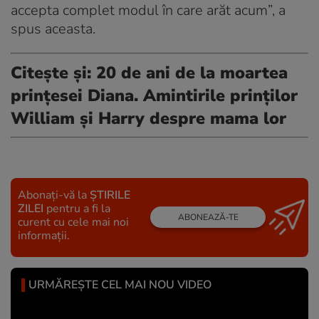
accepta complet modul în care arăt acum”, a
spus aceasta.
Citește și:
20 de ani de la moartea
prințesei Diana. Amintirile prinților
William și Harry despre mama lor
Abonați-vă la
ȘTIRILE
ZILEI
pentru a fi la
ABONEAZĂ-TE
curent cu cele mai noi
informații.
URMĂREȘTE CEL MAI NOU VIDEO