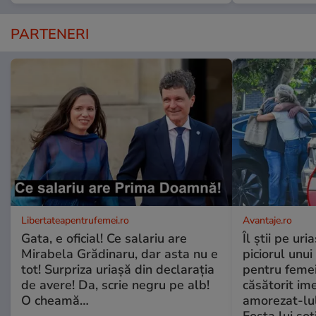
PARTENERI
Libertateapentrufemei.ro
Avantaje.ro
Gata, e oficial! Ce salariu are
Îl știi pe ur
Mirabela Grădinaru, dar asta nu e
piciorul unui
tot! Surpriza uriașă din declarația
pentru femei
de avere! Da, scrie negru pe alb!
căsătorit ime
O cheamă…
amorezat-lul