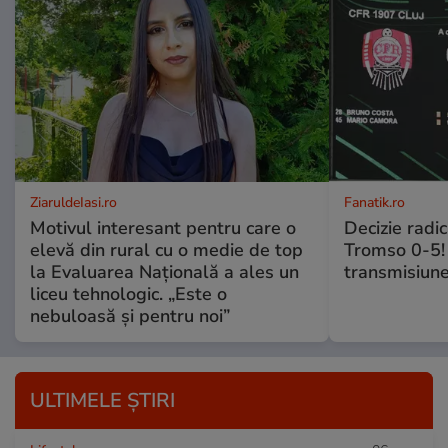
ZiaruldeIasi.ro
Fanatik.ro
Motivul interesant pentru care o
Decizie radi
elevă din rural cu o medie de top
Tromso 0-5! 
la Evaluarea Națională a ales un
transmisiune
liceu tehnologic. „Este o
nebuloasă și pentru noi”
ULTIMELE ȘTIRI