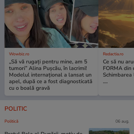
Wowbiz.ro
Redactia.ro
„Să vă rugați pentru mine, am 5
Ce să nu aru
tumori” Alina Pușcău, în lacrimi!
FORMA din c
Modelul internațional a lansat un
Schimbarea l
apel, după ce a fost diagnosticată
....
cu o boală gravă
POLITIC
Politică
06 aug.