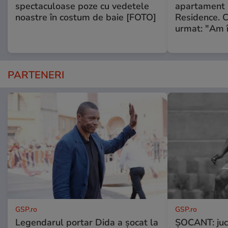
spectaculoase poze cu vedetele
apartament
noastre în costum de baie [FOTO]
Residence. 
urmat: "Am 
PARTENERI
GSP.ro
GSP.ro
Legendarul portar Dida a șocat la
ȘOCANT: jucă