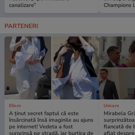
canalizare”
Champions 
PARTENERI
Elle.ro
Unica.ro
A ținut secret faptul că este
Mirabela Gră
însărcinată însă imaginile au ajuns
surprinzătoar
pe internet! Vedeta a fost
flancată de 
surprinsă pe stradă, iar burtica de
aflat despre