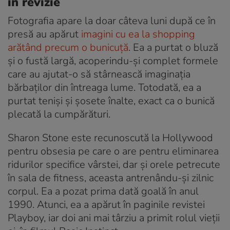
în revizie
Fotografia apare la doar câteva luni după ce în
presă au apărut
imagini cu ea la shopping
arătând precum o bunicuță
. Ea a purtat o bluză
și o fustă largă, acoperindu-și complet formele
care au ajutat-o să stârnească imaginația
bărbaților din întreaga lume. Totodată, ea a
purtat teniși și șosete înalte, exact ca o bunică
plecată la cumpărături.
Sharon Stone este recunoscută la Hollywood
pentru obsesia pe care o are pentru eliminarea
ridurilor specifice vârstei, dar și orele petrecute
în sala de fitness, aceasta antrenându-și zilnic
corpul. Ea a pozat prima dată goală în anul
1990. Atunci, ea a apărut în paginile revistei
Playboy, iar doi ani mai târziu a primit rolul vieţii