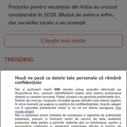
Prețurile pentru vacanțele din Italia au crescut
considerabil în 2026. Biletul de avion e ieftin,
dar serviciile locale s-au scumpit
Citește mai multe
TRENDING
Horoscop
06 aug.
Nouă ne pasă ca datele tale personale să rămână
Horoscop 7 august 2026. Leii au ocazia să-și
confidențiale
testeze tăria de caracter prin reconfigurarea
Noi și partenerii noștri
596
stocăm și/sau accesăm informații pe
dispozitivul dvs., precum identificatorii cookie unici pentru prelucrarea
planurilor de viitor la care au lucrat foarte
datelor cu caracter personal. Puteți accepta sau gestiona preferințele dvs.
făcând clic mai jos, respectiv vă puteți opune utilizării unui interes legitim
mult
în orice moment pe pagina cu politica de confidențialitate. Aceste alegeri
vor fi raportate partenerilor noștri și nu vă vor afecta navigarea.
Mai
multe detalii
Noi si partenerii nostri (retelele de socializare si agentiile de publicitate
partenere, precum si furnizorii nostri de servicii de date analitice)
Știri România
06 aug.
prelucram date pentru a permite website-ului sa functioneze, pentru a
personaliza continutul si anunturile publicitare afisate in functie de