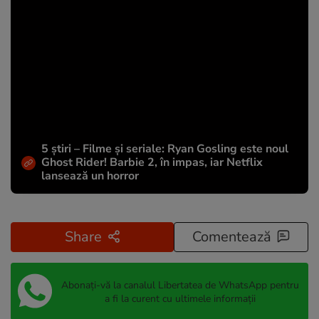
5 știri – Filme și seriale: Ryan Gosling este noul
Ghost Rider! Barbie 2, în impas, iar Netflix
lansează un horror
Share
Comentează
Abonați-vă la canalul Libertatea de WhatsApp pentru
a fi la curent cu ultimele informații