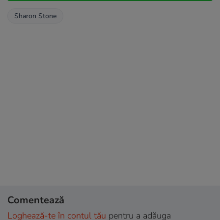
Sharon Stone
Comentează
Loghează-te în contul tău
pentru a adăuga