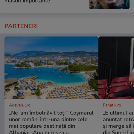
măsuri importante
PARTENERI
Adevarul.ro
Fanatik.ro
„Ne-am îmbolnăvit toți”. Coșmarul
„E ultimul a
unor români într-una dintre cele
anunțat retr
mai populare destinații din
și merge să 
Albania: „Apa mirosea a
din SuperLiga