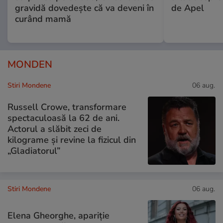
gravidă dovedește că va deveni în
de Apel
curând mamă
MONDEN
Stiri Mondene
06 aug.
Russell Crowe, transformare
spectaculoasă la 62 de ani.
Actorul a slăbit zeci de
kilograme și revine la fizicul din
„Gladiatorul”
Stiri Mondene
06 aug.
Elena Gheorghe, apariție