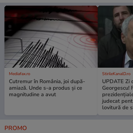
Mediafax.ro
StirileKanalD.ro
Cutremur în România, joi după-
UPDATE Zi d
amiază. Unde s-a produs și ce
Georgescu! F
magnitudine a avut
prezidențiale
judecat pent
lovitură de s
PROMO