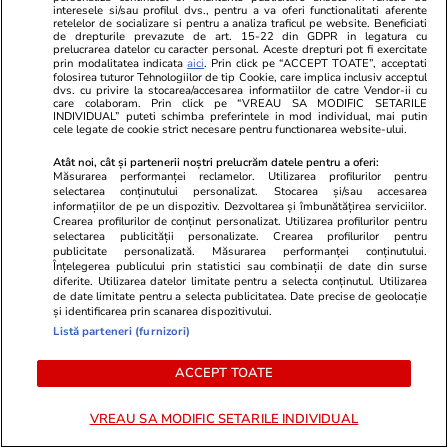
Vremea de vineri, 7 august 2026: peste
interesele si/sau profilul dvs., pentru a va oferi functionalitati aferente
retelelor de socializare si pentru a analiza traficul pe website. Beneficiati
jumătate de țară, sub avertizări de caniculă și
de drepturile prevazute de art. 15-22 din GDPR in legatura cu
prelucrarea datelor cu caracter personal. Aceste drepturi pot fi exercitate
ploi torențiale. Lista zonelor afectate
prin modalitatea indicata
aici
. Prin click pe “ACCEPT TOATE”, acceptati
folosirea tuturor Tehnologiilor de tip Cookie, care implica inclusiv acceptul
dvs. cu privire la stocarea/accesarea informatiilor de catre Vendor-ii cu
care colaboram. Prin click pe “VREAU SA MODIFIC SETARILE
INDIVIDUAL” puteti schimba preferintele in mod individual, mai putin
Știri România
06 aug.
cele legate de cookie strict necesare pentru functionarea website-ului.
Rezultatele loto din 6 august 2026. Numerele
Atât noi, cât și partenerii noștri prelucrăm datele pentru a oferi:
Măsurarea performanței reclamelor. Utilizarea profilurilor pentru
câștigătoare extrase joi
selectarea conținutului personalizat. Stocarea și/sau accesarea
informațiilor de pe un dispozitiv. Dezvoltarea și îmbunătățirea serviciilor.
Crearea profilurilor de conținut personalizat. Utilizarea profilurilor pentru
selectarea publicității personalizate. Crearea profilurilor pentru
Vacanțe și Cultură
06 aug.
publicitate personalizată. Măsurarea performanței conținutului.
Înțelegerea publicului prin statistici sau combinații de date din surse
Mesaje de Sfânta Teodora – urări pe care să le
diferite. Utilizarea datelor limitate pentru a selecta conținutul. Utilizarea
de date limitate pentru a selecta publicitatea. Date precise de geolocație
transmiți sărbătoriților
și identificarea prin scanarea dispozitivului.
Listă parteneri (furnizori)
ACCEPT TOATE
VREAU SA MODIFIC SETARILE INDIVIDUAL