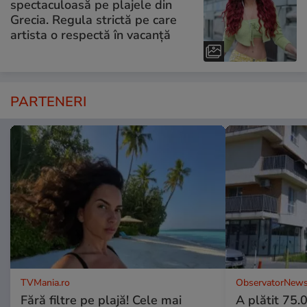
spectaculoasă pe plajele din
Grecia. Regula strictă pe care
artista o respectă în vacanță
PARTENERI
TVMania.ro
ObservatorNews
Fără filtre pe plajă! Cele mai
A plătit 75.