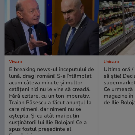
Viva.ro
Unica.ro
E breaking news-ul începutului de
Ultima oră / 
lună, dragi români! S-a întâmplat
să știe! Deci
acum câteva minute și multor
supermarketu
cetățeni nici nu le vine să creadă.
Ce urmează s
Fără ezitare, cu un ton imperativ,
magazine în 
Traian Băsescu a făcut anunțul la
de Ilie Boloj
care nimeni, dar nimeni nu se
aștepta. Și cu atât mai puțin
susținătorii lui Ilie Bolojan! Ce a
spus fostul președinte al