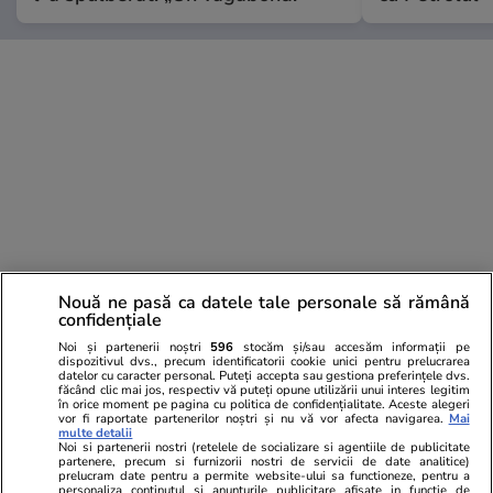
Nouă ne pasă ca datele tale personale să rămână
confidențiale
Noi și partenerii noștri
596
stocăm și/sau accesăm informații pe
dispozitivul dvs., precum identificatorii cookie unici pentru prelucrarea
datelor cu caracter personal. Puteți accepta sau gestiona preferințele dvs.
făcând clic mai jos, respectiv vă puteți opune utilizării unui interes legitim
în orice moment pe pagina cu politica de confidențialitate. Aceste alegeri
vor fi raportate partenerilor noștri și nu vă vor afecta navigarea.
Mai
PARTENERI
multe detalii
Noi si partenerii nostri (retelele de socializare si agentiile de publicitate
partenere, precum si furnizorii nostri de servicii de date analitice)
prelucram date pentru a permite website-ului sa functioneze, pentru a
personaliza continutul si anunturile publicitare afisate in functie de