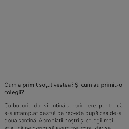
Cum a primit soțul vestea? Și cum au primit-o
colegii?
Cu bucurie, dar și puțină surprindere, pentru că
s-a întâmplat destul de repede după cea de-a
doua sarcină. Apropiații noștri și colegii mei
știau că ne dorim să avem trei copii, dar se