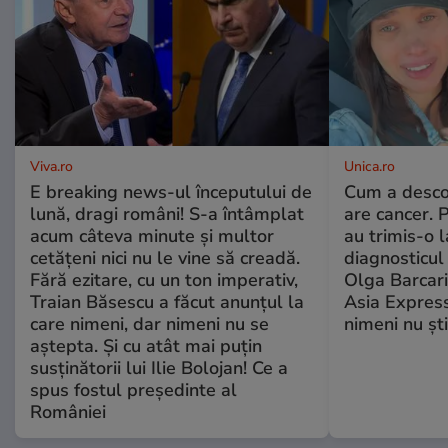
Viva.ro
Unica.ro
E breaking news-ul începutului de
Cum a desco
lună, dragi români! S-a întâmplat
are cancer. 
acum câteva minute și multor
au trimis-o l
cetățeni nici nu le vine să creadă.
diagnosticul 
Fără ezitare, cu un ton imperativ,
Olga Barcari,
Traian Băsescu a făcut anunțul la
Asia Express
care nimeni, dar nimeni nu se
nimeni nu ști
aștepta. Și cu atât mai puțin
susținătorii lui Ilie Bolojan! Ce a
spus fostul președinte al
României