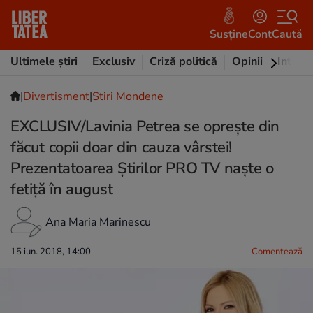
Susține
Cont
Caută
Ultimele știri
Exclusiv
Criză politică
Opinii
Intervi
|
Divertisment
|
Stiri Mondene
EXCLUSIV/Lavinia Petrea se oprește din
făcut copii doar din cauza vârstei!
Prezentatoarea Știrilor PRO TV naște o
fetiță în august
Ana Maria Marinescu
15 iun. 2018, 14:00
Comentează