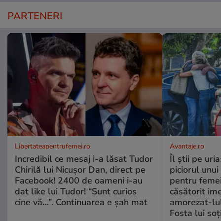
PARTENERI
Libertateapentrufemei.ro
Avantaje.ro
Incredibil ce mesaj i-a lăsat Tudor
Îl știi pe ur
Chirilă lui Nicușor Dan, direct pe
piciorul unui
Facebook! 2400 de oameni i-au
pentru femei
dat like lui Tudor! “Sunt curios
căsătorit ime
cine vă…”. Continuarea e șah mat
amorezat-lul
Fosta lui soț