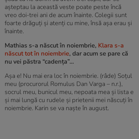
așteptau la această veste poate peste încă
vreo doi-trei ani de acum înainte. Colegii sunt
foarte drăguți și atenți cu mine, însă așa erau și
înainte.
Mathias s-a născut în noiembrie,
Klara s-a
născut tot în noiembrie
, dar acum se pare că
nu vei păstra “cadența”…
Așa e! Nu mai era loc în noiembrie.
(râde)
Soțul
meu
(procurorul Romulus Dan Varga – n.r.)
,
socrul meu, bunicul meu, nepoata mea și lista e
și mai lungă cu rudele și prietenii mei născuți în
noiembrie. Karin se va naște în august.