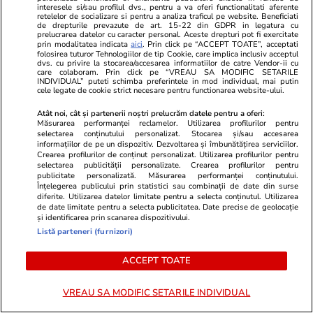
interesele si/sau profilul dvs., pentru a va oferi functionalitati aferente
retelelor de socializare si pentru a analiza traficul pe website. Beneficiati
de drepturile prevazute de art. 15-22 din GDPR in legatura cu
prelucrarea datelor cu caracter personal. Aceste drepturi pot fi exercitate
prin modalitatea indicata
aici
. Prin click pe “ACCEPT TOATE”, acceptati
folosirea tuturor Tehnologiilor de tip Cookie, care implica inclusiv acceptul
dvs. cu privire la stocarea/accesarea informatiilor de catre Vendor-ii cu
care colaboram. Prin click pe “VREAU SA MODIFIC SETARILE
INDIVIDUAL” puteti schimba preferintele in mod individual, mai putin
cele legate de cookie strict necesare pentru functionarea website-ului.
Atât noi, cât și partenerii noștri prelucrăm datele pentru a oferi:
Măsurarea performanței reclamelor. Utilizarea profilurilor pentru
selectarea conținutului personalizat. Stocarea și/sau accesarea
informațiilor de pe un dispozitiv. Dezvoltarea și îmbunătățirea serviciilor.
Mediafax.ro
StirileKanalD.ro
Crearea profilurilor de conținut personalizat. Utilizarea profilurilor pentru
Schema „văduvelor negre” din
Femeie lovit
selectarea publicității personalizate. Crearea profilurilor pentru
publicitate personalizată. Măsurarea performanței conținutului.
Rusia. Femei acuzate că profită de
făcea plajă: „
Înțelegerea publicului prin statistici sau combinații de date din surse
moartea soldaților
diferite. Utilizarea datelor limitate pentru a selecta conținutul. Utilizarea
de date limitate pentru a selecta publicitatea. Date precise de geolocație
și identificarea prin scanarea dispozitivului.
Listă parteneri (furnizori)
ACCEPT TOATE
PROMO
VREAU SA MODIFIC SETARILE INDIVIDUAL