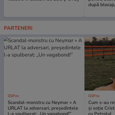
după blocaj
PARTENERI
GSP.ro
GSP.ro
Scandal-monstru cu Neymar » A
Cum s-au re
URLAT la adversari, președintele
și soția Cris
l-a spulberat: „Un vagabond!”
cu Petrolul