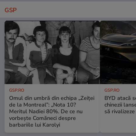
GSP
GSP.RO
GSP.RO
Omul din umbră din echipa „Zeiței
BYD atacă s
de la Montreal”: „Nota 10?
chinezii lans
Meritul Nadiei 80%. De ce nu
să rivalize
vorbește Comăneci despre
barbariile lui Karolyi