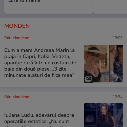
curând mamă
MONDEN
Stiri Mondene
13:03
Cum a mers Andreea Marin la
plajă în Capri, Italia. Vedeta,
apariție rară într-un costum de
baie din două piese. „3 zile
minunate alături de fiica mea”
Stiri Mondene
12:34
Iuliana Luciu, adevărul despre
operațiile estetice: „Nu sunt