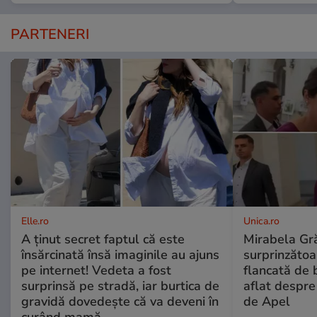
PARTENERI
Elle.ro
Unica.ro
A ținut secret faptul că este
Mirabela Gră
însărcinată însă imaginile au ajuns
surprinzătoar
pe internet! Vedeta a fost
flancată de 
surprinsă pe stradă, iar burtica de
aflat despre
gravidă dovedește că va deveni în
de Apel