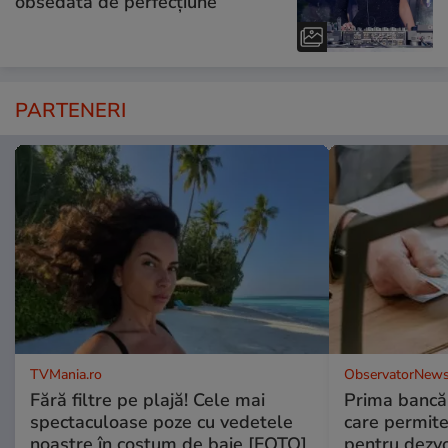
obsedată de perfecțiune”
PARTENERI
TVMania.ro
ObservatorNews
Fără filtre pe plajă! Cele mai
Prima bancă 
spectaculoase poze cu vedetele
care permit
noastre în costum de baie [FOTO]
pentru dezvol