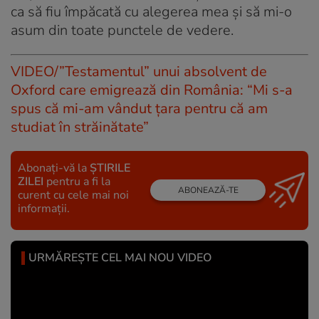
ca să fiu împăcată cu alegerea mea și să mi-o
asum din toate punctele de vedere.
VIDEO/”Testamentul” unui absolvent de
Oxford care emigrează din România: “Mi s-a
spus că mi-am vândut ţara pentru că am
studiat în străinătate”
Abonați-vă la
ȘTIRILE
ZILEI
pentru a fi la
ABONEAZĂ-TE
curent cu cele mai noi
informații.
URMĂREȘTE CEL MAI NOU VIDEO