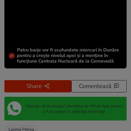
Patru barje vor fi scufundate miercuri în Dunăre
pentru a crește nivelul apei și a menține în
funcțiune Centrala Nucleară de la Cernavodă
Share
Comentează
Abonați-vă la canalul Libertatea de WhatsApp pentru
a fi la curent cu ultimele informații
Lavinia Petrea